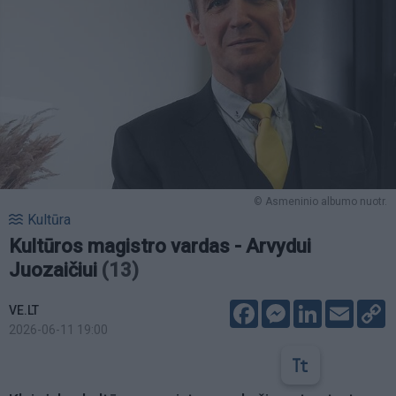
© Asmeninio albumo nuotr.
Kultūra
Kultūros magistro vardas - Arvydui
Juozaičiui
(13)
Facebook
Messenger
LinkedIn
Email
C
VE.LT
L
2026-06-11 19:00