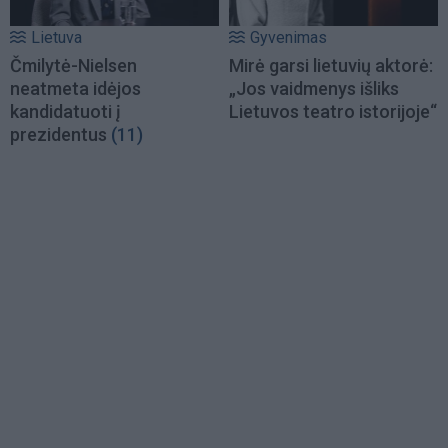
Lietuva
Gyvenimas
Čmilytė-Nielsen
Mirė garsi lietuvių aktorė:
neatmeta idėjos
„Jos vaidmenys išliks
kandidatuoti į
Lietuvos teatro istorijoje“
prezidentus
(11)
Load