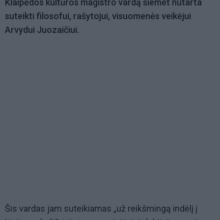
Klaipėdos kultūros magistro vardą šiemet nutarta
suteikti filosofui, rašytojui, visuomenės veikėjui
Arvydui Juozaičiui.
Šis vardas jam suteikiamas „už reikšmingą indėlį į