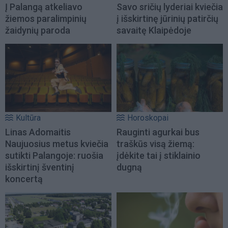
Į Palangą atkeliavo
Savo sričių lyderiai kviečia
žiemos paralimpinių
į išskirtinę jūrinių patirčių
žaidynių paroda
savaitę Klaipėdoje
Kultūra
Horoskopai
Linas Adomaitis
Rauginti agurkai bus
Naujuosius metus kviečia
traškūs visą žiemą:
sutikti Palangoje: ruošia
įdėkite tai į stiklainio
išskirtinį šventinį
dugną
koncertą