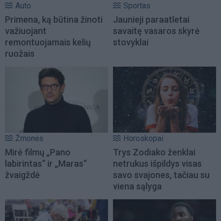
Auto
Sportas
Primena, ką būtina žinoti
Jaunieji paraatletai
važiuojant
savaitę vasaros skyrė
remontuojamais kelių
stovyklai
ruožais
Žmonės
Horoskopai
Mirė filmų „Pano
Trys Zodiako ženklai
labirintas“ ir „Maras“
netrukus išpildys visas
žvaigždė
savo svajones, tačiau su
viena sąlyga