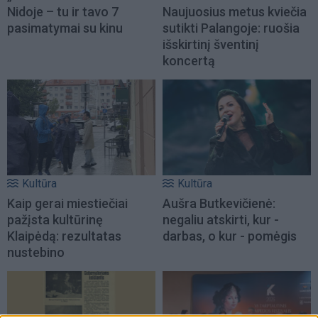
Nidoje – tu ir tavo 7
Naujuosius metus kviečia
pasimatymai su kinu
sutikti Palangoje: ruošia
išskirtinį šventinį
koncertą
Kultūra
Kultūra
Kaip gerai miestiečiai
Aušra Butkevičienė:
pažįsta kultūrinę
negaliu atskirti, kur -
Klaipėdą: rezultatas
darbas, o kur - pomėgis
nustebino