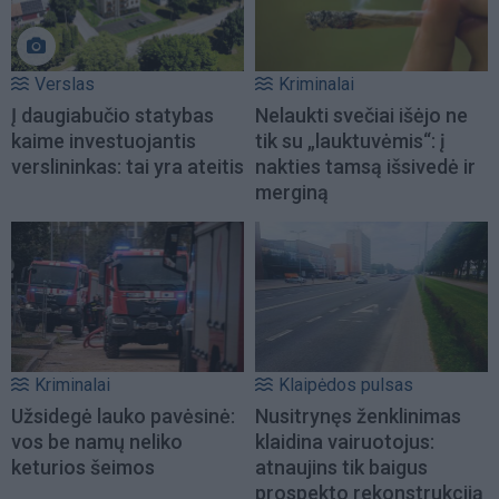
Verslas
Kriminalai
Į daugiabučio statybas
Nelaukti svečiai išėjo ne
kaime investuojantis
tik su „lauktuvėmis“: į
verslininkas: tai yra ateitis
nakties tamsą išsivedė ir
merginą
Kriminalai
Klaipėdos pulsas
Užsidegė lauko pavėsinė:
Nusitrynęs ženklinimas
vos be namų neliko
klaidina vairuotojus:
keturios šeimos
atnaujins tik baigus
prospekto rekonstrukciją