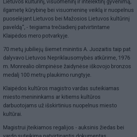
Lietuvos kultūrinį, visuomeninį ir intelektinį gyvenimą,
ilgametę kūrybinę bei visuomeninę veiklą ir nuopelnus
puoselėjant Lietuvos bei Mažosios Lietuvos kultūrinį
paveldą“, - teigiama trečiadienį patvirtintame
Klaipėdos mero potvarkyje.
70 metų jubiliejų šiemet minintis A. Juozaitis taip pat
dalyvavo Lietuvos Nepriklausomybės atkūrime, 1976
m. Monrealio olimpinėse žaidynėse iškovojo bronzos
medalį 100 metrų plaukimo rungtyje.
Klaipėdos kultūros magistro vardas suteikiamas
miesto menininkams ar kitiems kultūros
darbuotojams už išskirtinius nuopelnus miesto
kultūrai.
Magistrui įteikiamos regalijos - auksinis žiedas bei
vardo suteikimą patvirtinantis dokumentas.