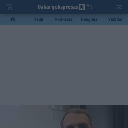
Pereiti
į
pagrindinį
Mobile
Nauji
Podkastai
Renginiai
Vaizdai
turinį
menu
bottom