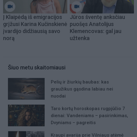
Į Klaipėdą iš emigracijos
Jūros šventę anksčiau
grįžusi Karina Kučinskienė
puošęs Anatolijus
įvardijo didžiausią savo
Klemencovas: gal jau
norą
užtenka
Šiuo metu skaitomiausi
Pelių ir žiurkių baubas: kas
graužikus gąsdina labiau nei
nuodai
Taro kortų horoskopas rugpjūčio 7
dienai: Vandeniams – pasirinkimas,
Dvyniams – pagreitis
Kraupi avarija prie Vilniaus atėmė