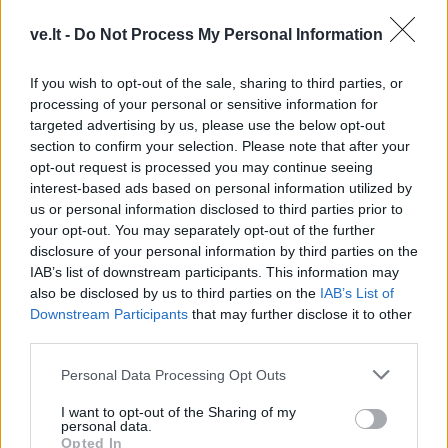
ve.lt -
Do Not Process My Personal Information
Kultūra
Kultūra
If you wish to opt-out of the sale, sharing to third parties, or
processing of your personal or sensitive information for
Klaipėda prieš 100 metų:
Klaipėdos festivalis:
targeted advertising by us, please use the below opt-out
sostų karai (93)
keturios meninės patirtys
section to confirm your selection. Please note that after your
- viena bendrystės istorija
opt-out request is processed you may continue seeing
interest-based ads based on personal information utilized by
us or personal information disclosed to third parties prior to
your opt-out. You may separately opt-out of the further
disclosure of your personal information by third parties on the
IAB’s list of downstream participants. This information may
also be disclosed by us to third parties on the
IAB’s List of
Downstream Participants
that may further disclose it to other
Kultūra
Kultūra
third parties.
Iki skausmo atviras
Klaipėdoje prasidėjo
spektaklis „Jaunuolio
„Jauno teatro dienos“:
Personal Data Processing Opt Outs
kambaryje“ kviečia
vakare miestiečių laukia
I want to opt-out of the Sharing of my
išgirsti, pastebėti bei
nemokami susitikimai su
personal data.
Opted In
priimti
teatro kūrėjais