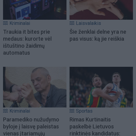
Kriminalai
Laisvalaikis
Traukia it bites prie
Šie ženklai delne yra ne
medaus: kurorte vėl
pas visus: ką jie reiškia
ištuštino žaidimų
automatus
Kriminalai
Sportas
Paramediko nužudymo
Rimas Kurtinaitis
byloje į laisvę paleistas
paskelbė Lietuvos
vienas įtariamųjų
rinktinės kandidatus: