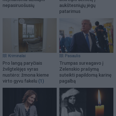
nepasiruošusių
aukštesniųjų jėgų
patarimus
Kriminalai
Pasaulis
Pro langą paryčiais
Trumpas sureagavo į
žvilgtelėjęs vyras
Zelenskio prašymą
nustėro: žmona kieme
suteikti papildomą karinę
virto gyvu fakelu
(1)
pagalbą