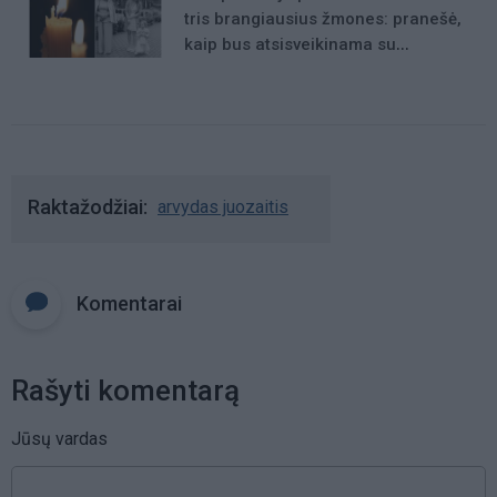
tris brangiausius žmones: pranešė,
kaip bus atsisveikinama su
mergaite, jos mama ir močiute
Raktažodžiai
arvydas juozaitis
Komentarai
Rašyti komentarą
Jūsų vardas