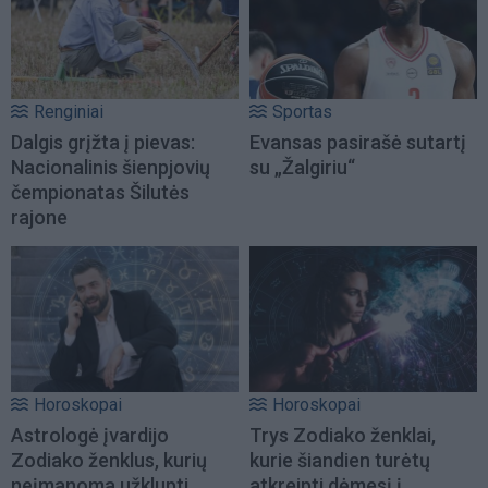
Renginiai
Sportas
Dalgis grįžta į pievas:
Evansas pasirašė sutartį
Nacionalinis šienpjovių
su „Žalgiriu“
čempionatas Šilutės
rajone
Horoskopai
Horoskopai
Astrologė įvardijo
Trys Zodiako ženklai,
Zodiako ženklus, kurių
kurie šiandien turėtų
neįmanoma užklupti
atkreipti dėmesį į