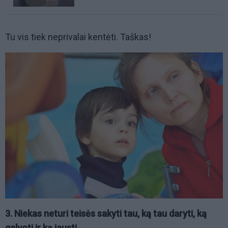
Tu vis tiek neprivalai kentėti. Taškas!
3. Niekas neturi teisės sakyti tau, ką tau daryti, ką
galvoti ir ką jausti.