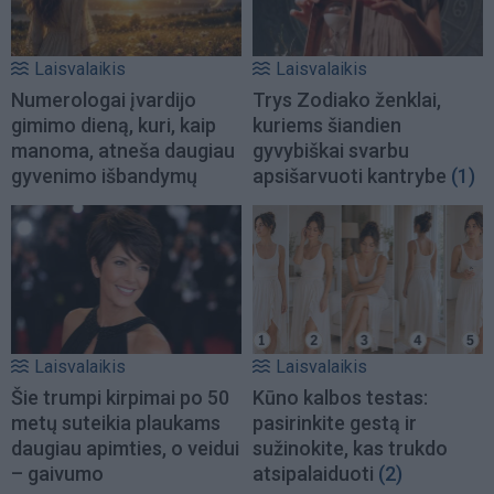
Laisvalaikis
Laisvalaikis
Numerologai įvardijo
Trys Zodiako ženklai,
gimimo dieną, kuri, kaip
kuriems šiandien
manoma, atneša daugiau
gyvybiškai svarbu
gyvenimo išbandymų
apsišarvuoti kantrybe
(1)
Laisvalaikis
Laisvalaikis
Šie trumpi kirpimai po 50
Kūno kalbos testas:
metų suteikia plaukams
pasirinkite gestą ir
daugiau apimties, o veidui
sužinokite, kas trukdo
– gaivumo
atsipalaiduoti
(2)