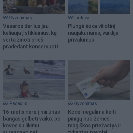
Gyvenimas
Lietuva
Vasaros derlius jau
Plungė šoka viliotinį
keliauja į stiklainius: ką
naujakuriams, vardija
verta žinoti prieš
privalumus
pradedant konservuoti
Pasaulis
Gyvenimas
16-metis nėrė į mirtinas
Kodėl negalima kelti
bangas gelbėti vaiko: po
pinigų nuo žemės:
kovos su likimu
magiškos priežastys ir
sureagavo net
tykantys pavojai