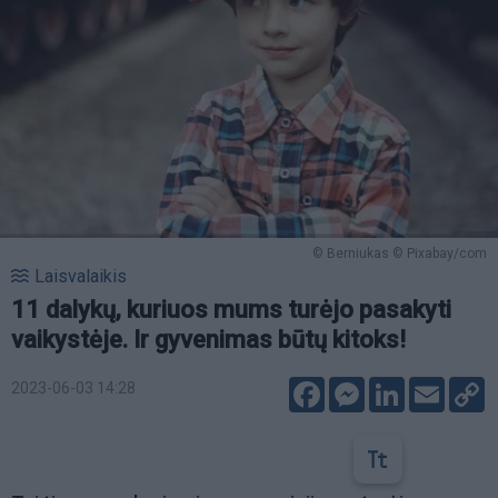
© Berniukas © Pixabay/com
Laisvalaikis
11 dalykų, kuriuos mums turėjo pasakyti
vaikystėje. Ir gyvenimas būtų kitoks!
Facebook
Messenger
LinkedIn
Email
C
2023-06-03 14:28
L