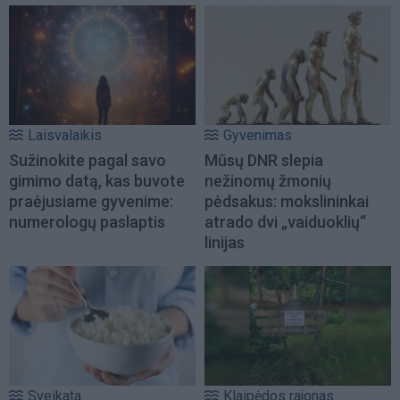
Laisvalaikis
Gyvenimas
Sužinokite pagal savo
Mūsų DNR slepia
gimimo datą, kas buvote
nežinomų žmonių
praėjusiame gyvenime:
pėdsakus: mokslininkai
numerologų paslaptis
atrado dvi „vaiduoklių“
linijas
Sveikata
Klaipėdos rajonas