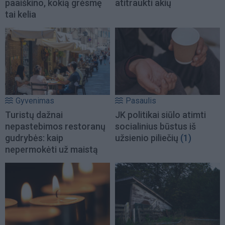
paaiškino, kokią grėsmę
atitraukti akių
tai kelia
Gyvenimas
Pasaulis
Turistų dažnai
JK politikai siūlo atimti
nepastebimos restoranų
socialinius būstus iš
gudrybės: kaip
užsienio piliečių
(1)
nepermokėti už maistą