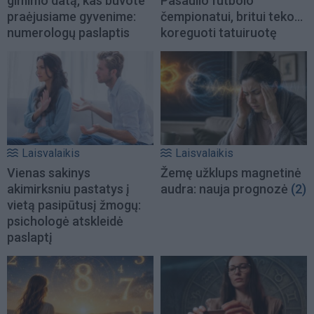
gimimo datą, kas buvote
Pasaulio futbolo
praėjusiame gyvenime:
čempionatui, britui teko...
numerologų paslaptis
koreguoti tatuiruotę
Laisvalaikis
Laisvalaikis
Vienas sakinys
Žemę užklups magnetinė
akimirksniu pastatys į
audra: nauja prognozė
(2)
vietą pasipūtusį žmogų:
psichologė atskleidė
paslaptį