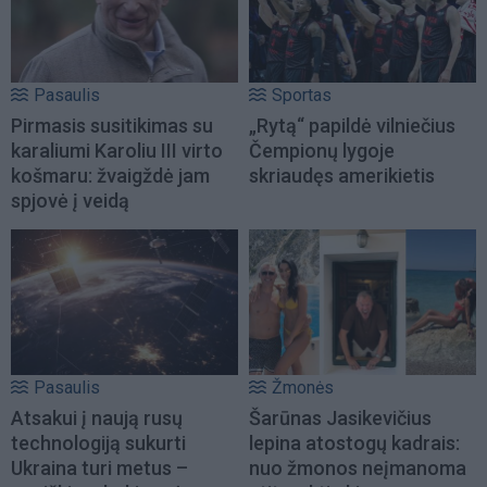
Pasaulis
Sportas
Pirmasis susitikimas su
„Rytą“ papildė vilniečius
karaliumi Karoliu III virto
Čempionų lygoje
košmaru: žvaigždė jam
skriaudęs amerikietis
spjovė į veidą
Pasaulis
Žmonės
Atsakui į naują rusų
Šarūnas Jasikevičius
technologiją sukurti
lepina atostogų kadrais:
Ukraina turi metus –
nuo žmonos neįmanoma