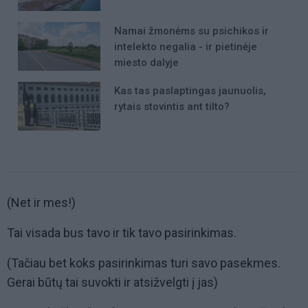
Namai žmonėms su psichikos ir
intelekto negalia - ir pietinėje
miesto dalyje
Kas tas paslaptingas jaunuolis,
rytais stovintis ant tilto?
(Net ir mes!)
Tai visada bus tavo ir tik tavo pasirinkimas.
(Tačiau bet koks pasirinkimas turi savo pasekmes.
Gerai būtų tai suvokti ir atsižvelgti į jas)