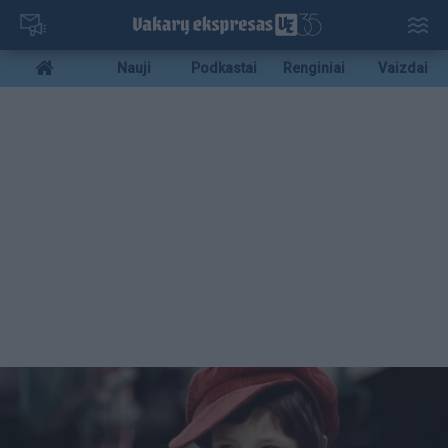
Pereiti
į
pagrindinį
Mobile
Nauji
Podkastai
Renginiai
Vaizdai
turinį
menu
bottom