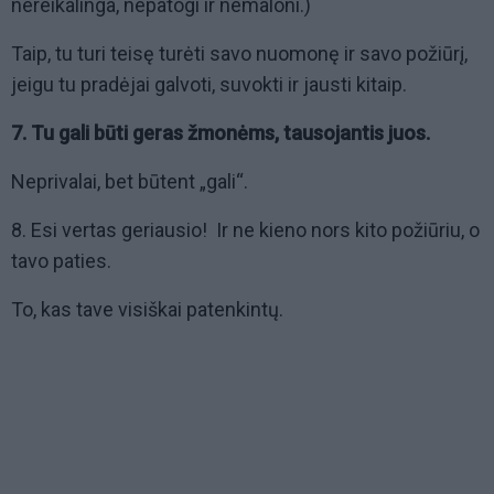
nereikalinga, nepatogi ir nemaloni.)
Taip, tu turi teisę turėti savo nuomonę ir savo požiūrį,
jeigu tu pradėjai galvoti, suvokti ir jausti kitaip.
7. Tu gali būti geras žmonėms, tausojantis juos.
Neprivalai, bet būtent „gali“.
8. Esi vertas geriausio! Ir ne kieno nors kito požiūriu, o
tavo paties.
To, kas tave visiškai patenkintų.