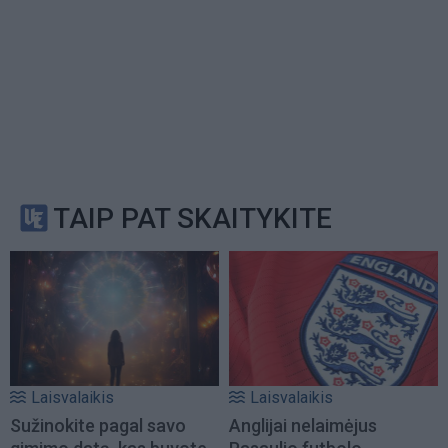
TAIP PAT SKAITYKITE
Laisvalaikis
Laisvalaikis
Sužinokite pagal savo
Anglijai nelaimėjus