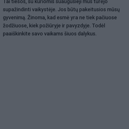
Tai tiesos, su kuriomis suaugusieji mus turėjo
supažindinti vaikystėje. Jos būtų pakeitusios mūsų
gyvenimą.
Žinoma, kad esmė yra ne tiek pačiuose
žodžiuose, kiek požiūryje ir pavyzdyje. Todėl
paaiškinkite savo vaikams šiuos dalykus.