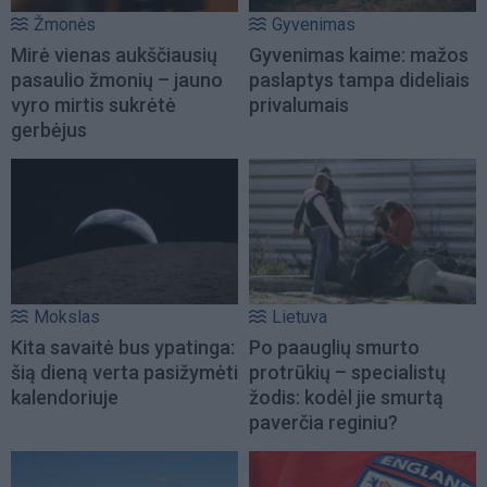
Žmonės
Gyvenimas
Mirė vienas aukščiausių
Gyvenimas kaime: mažos
pasaulio žmonių – jauno
paslaptys tampa dideliais
vyro mirtis sukrėtė
privalumais
gerbėjus
Mokslas
Lietuva
Kita savaitė bus ypatinga:
Po paauglių smurto
šią dieną verta pasižymėti
protrūkių – specialistų
kalendoriuje
žodis: kodėl jie smurtą
paverčia reginiu?