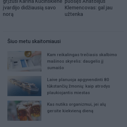
grįžusi Karina Kučinskienė
puošęs Anatolijus
įvardijo didžiausią savo
Klemencovas: gal jau
norą
užtenka
Šiuo metu skaitomiausi
Kam reikalingas trečiasis skalbimo
mašinos skyrelis: daugelis jį
sumaišo
Laive planuoja apgyvendinti 80
tūkstančių žmonių: kaip atrodys
plaukiojantis miestas
Kas nutiks organizmui, jei alų
gersite kiekvieną dieną