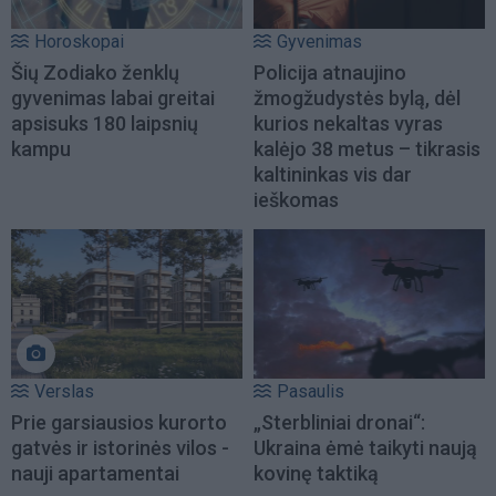
Horoskopai
Gyvenimas
Šių Zodiako ženklų
Policija atnaujino
gyvenimas labai greitai
žmogžudystės bylą, dėl
apsisuks 180 laipsnių
kurios nekaltas vyras
kampu
kalėjo 38 metus – tikrasis
kaltininkas vis dar
ieškomas
Verslas
Pasaulis
Prie garsiausios kurorto
„Sterbliniai dronai“:
gatvės ir istorinės vilos -
Ukraina ėmė taikyti naują
nauji apartamentai
kovinę taktiką