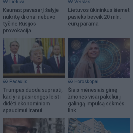
Lietuva
Verslas
Kaunas: pavasarį šalyje
Lietuvos ūkininkus šiemet
nukritę dronai nebuvo
pasieks beveik 20 mln.
tyčinė Rusijos
eurų parama
provokacija
Pasaulis
Horoskopai
Trumpas duoda suprasti,
Šiais mėnesiais gimę
kad yra pasirengęs leisti
žmonės visai pakeliui į
didėti ekonominiam
galingą impulsą sėkmės
spaudimui Iranui
link