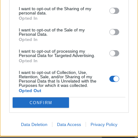
Jūsų vardas
I want to opt-out of the Sharing of my
personal data.
Opted In
I want to opt-out of the Sale of my
Personal Data.
Komentaras
Opted In
I want to opt-out of processing my
Personal Data for Targeted Advertising.
Opted In
I want to opt-out of Collection, Use,
Retention, Sale, and/or Sharing of my
Personal Data that Is Unrelated with the
Purposes for which it was collected.
Opted Out
This site is protected by
CONFIRM
Sutinku su
taisyklėmis
reCAPTCHA and the Google
Privacy Policy
and
Terms of
Service
apply.
Data Deletion
Data Access
Privacy Policy