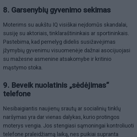
8. Garsenybių gyvenimo sekimas
Moterims su aukštu IQ visiškai neįdomūs skandalai,
susiję su aktoriais, tinklaraštininkais ar sportininkais.
Pastebima, kad pernelyg didelis susižavėjimas
įžymybių gyvenimu visuomenėje dažnai asocijuojasi
su mažesne asmenine atsakomybe ir kritinio
mąstymo stoka.
9. Beveik nuolatinis „sėdėjimas“
telefone
Nesibaigiantis naujienų srautų ar socialinių tinklų
naršymas yra dar vienas dalykas, kurio protingos
moterys vengia. Jos stengiasi sąmoningai kontroliuoti
telefone praleidžiamą laiką, nes puikiai supranta