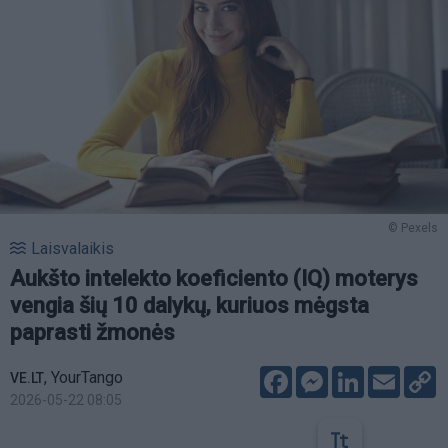
© Pexels
Laisvalaikis
Aukšto intelekto koeficiento (IQ) moterys
vengia šių 10 dalykų, kuriuos mėgsta
paprasti žmonės
Facebook
Messenger
LinkedIn
Email
C
,
YourTango
VE.LT
L
2026-05-22 08:05