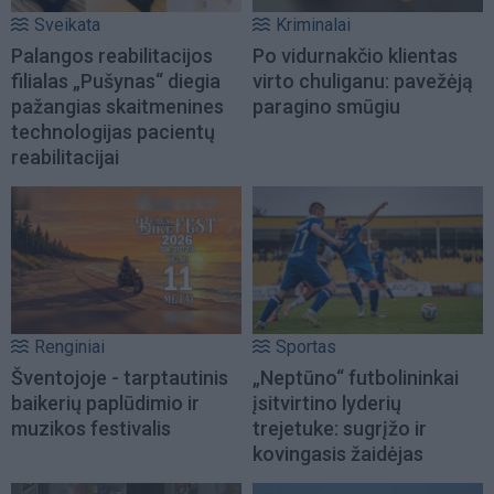
Sveikata
Kriminalai
Palangos reabilitacijos
Po vidurnakčio klientas
filialas „Pušynas“ diegia
virto chuliganu: pavežėją
pažangias skaitmenines
paragino smūgiu
technologijas pacientų
reabilitacijai
Renginiai
Sportas
Šventojoje - tarptautinis
„Neptūno“ futbolininkai
baikerių paplūdimio ir
įsitvirtino lyderių
muzikos festivalis
trejetuke: sugrįžo ir
kovingasis žaidėjas