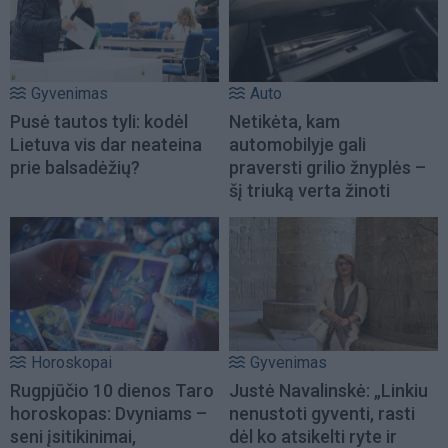
Gyvenimas
Auto
Pusė tautos tyli: kodėl
Netikėta, kam
Lietuva vis dar neateina
automobilyje gali
prie balsadėžių?
praversti grilio žnyplės –
šį triuką verta žinoti
Horoskopai
Gyvenimas
Rugpjūčio 10 dienos Taro
Justė Navalinskė: „Linkiu
horoskopas: Dvyniams –
nenustoti gyventi, rasti
seni įsitikinimai,
dėl ko atsikelti ryte ir