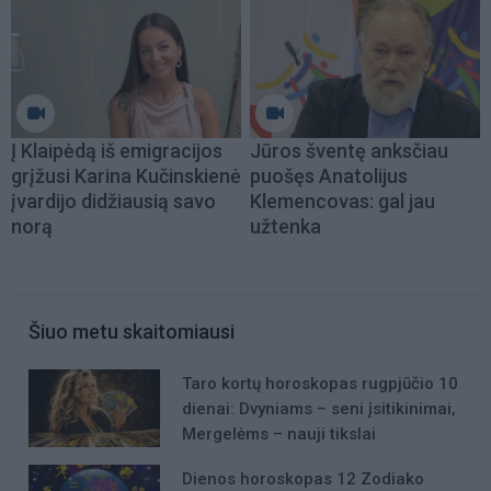
Į Klaipėdą iš emigracijos
Jūros šventę anksčiau
grįžusi Karina Kučinskienė
puošęs Anatolijus
įvardijo didžiausią savo
Klemencovas: gal jau
norą
užtenka
Šiuo metu skaitomiausi
Taro kortų horoskopas rugpjūčio 10
dienai: Dvyniams – seni įsitikinimai,
Mergelėms – nauji tikslai
Dienos horoskopas 12 Zodiako