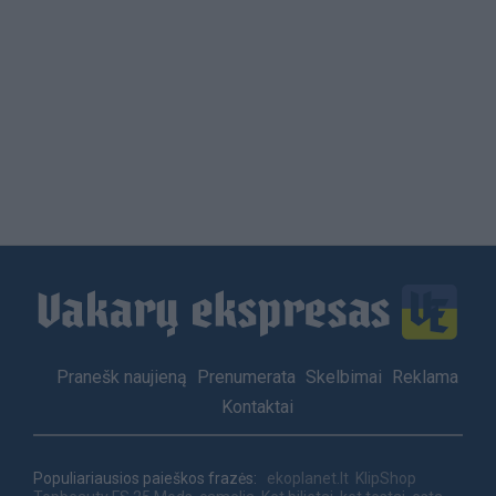
Load
More
Footer
Pranešk naujieną
Prenumerata
Skelbimai
Reklama
menu
Kontaktai
Populiariausios paieškos frazės:
ekoplanet.lt
KlipShop