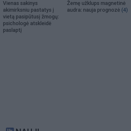
Vienas sakinys
Žemę užklups magnetinė
akimirksniu pastatys į
audra: nauja prognozė
(4)
vietą pasipūtusį žmogų:
psichologė atskleidė
paslaptį