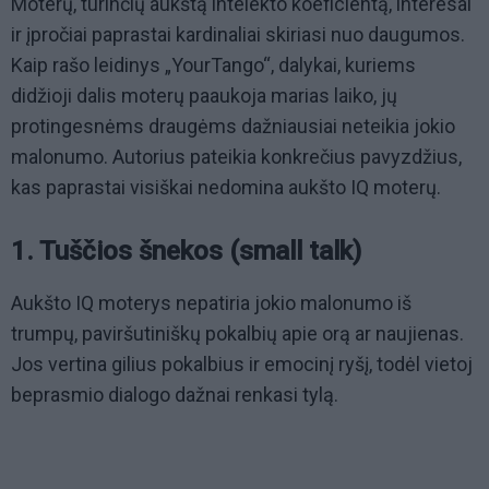
Moterų, turinčių aukštą intelekto koeficientą, interesai
ir įpročiai paprastai kardinaliai skiriasi nuo daugumos.
Kaip rašo leidinys „YourTango“, dalykai, kuriems
didžioji dalis moterų paaukoja marias laiko, jų
protingesnėms draugėms dažniausiai neteikia jokio
malonumo. Autorius pateikia konkrečius pavyzdžius,
kas paprastai visiškai nedomina aukšto IQ moterų.
1. Tuščios šnekos (small talk)
Aukšto IQ moterys nepatiria jokio malonumo iš
trumpų, paviršutiniškų pokalbių apie orą ar naujienas.
Jos vertina gilius pokalbius ir emocinį ryšį, todėl vietoj
beprasmio dialogo dažnai renkasi tylą.