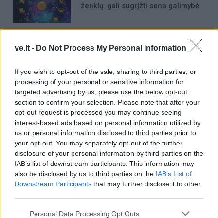
ženklų: gali sugrįžti sena galimybė
Žemę užklups magnetinė audra:
ve.lt -
Do Not Process My Personal Information
nauja prognozė
If you wish to opt-out of the sale, sharing to third parties, or
processing of your personal or sensitive information for
targeted advertising by us, please use the below opt-out
section to confirm your selection. Please note that after your
opt-out request is processed you may continue seeing
interest-based ads based on personal information utilized by
Raktažodžiai
intelekto koeficientas
IQ
us or personal information disclosed to third parties prior to
your opt-out. You may separately opt-out of the further
disclosure of your personal information by third parties on the
IAB’s list of downstream participants. This information may
Komentarai
also be disclosed by us to third parties on the
IAB’s List of
Downstream Participants
that may further disclose it to other
third parties.
Rašyti komentarą
Personal Data Processing Opt Outs