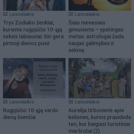
Laisvalaikis
Laisvalaikis
Trys Zodiako ženklai,
Šiais mėnesiais
kuriems rugpjūčio 10-ąją
gimusiems – ypatingas
seksis labiausiai: itin gera
metas: astrologai žada
pirmoji dienos pusė
naujas galimybes ir
sėkmę
Laisvalaikis
Laisvalaikis
Rugpjūčio 10-ąją vardo
Aurelija Urbonienė apie
dieną švenčia
keliones, kurios prasideda
ten, kur baigiasi turistiniai
maršrutai
(2)