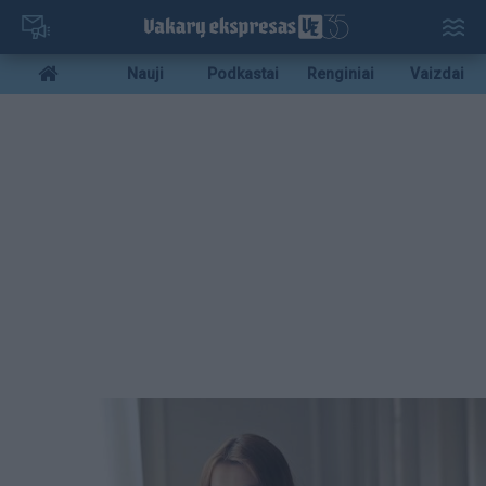
Pereiti
į
pagrindinį
Mobile
Nauji
Podkastai
Renginiai
Vaizdai
turinį
menu
bottom