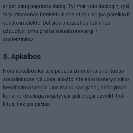
ar per daug paprastą darbą. Tyrimai rodo tiesioginį ryšį
tarp stipresnės intelektualinės stimuliacijos poreikio ir
aukšto intelekto. Dėl šios priežasties rutininės
užduotys joms greitai sukelia nuovargį ir
susierzinimą.
5. Apkalbos
Nors apkalbos kartais padeda žmonėms orientuotis
socialiniuose ryšiuose, aukšto intelekto moterys tokio
bendravimo vengia. Jos mano, kad gandų nešiojimas
kuria nereikalingą negatyvą ir gali blogai paveikti tiek
kitus, tiek jas pačias.