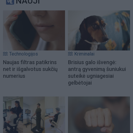
NAUJI
Technologijos
Kriminalai
Naujas filtras patikrins
Brisius galo išvengė:
net ir išgalvotus sukčių
antrą gyvenimą šuniukui
numerius
suteikė ugniagesiai
gelbėtojai