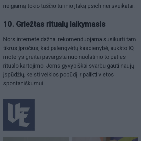
neigiamą tokio tuščio turinio įtaką psichinei sveikatai.
10. Griežtas ritualų laikymasis
Nors internete dažnai rekomenduojama susikurti tam
tikrus įpročius, kad palengvėtų kasdienybė, aukšto IQ
moterys greitai pavargsta nuo nuolatinio to paties
ritualo kartojimo. Joms gyvybiškai svarbu gauti naujų
įspūdžių, keisti veiklos pobūdį ir palikti vietos
spontaniškumui.