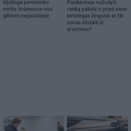
Mįslinga pensininko
Pasikėsinęs nužudyti,
mirtis: krūmuose nuo
ranką pakėlė ir prieš save:
giltinės nepasislėpė
lemtingas žingsnis ar tik
noras ištrūkti iš
areštinės?