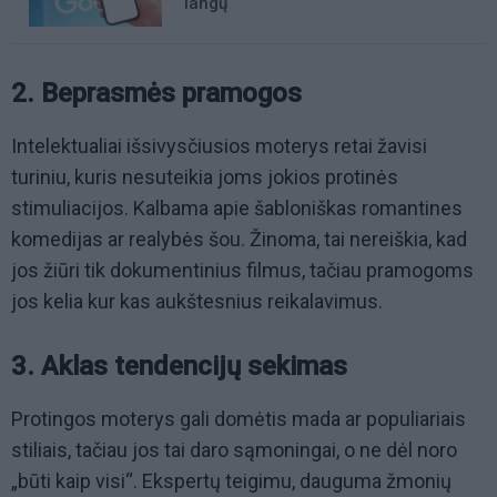
langų
2. Beprasmės pramogos
Intelektualiai išsivysčiusios moterys retai žavisi
turiniu, kuris nesuteikia joms jokios protinės
stimuliacijos. Kalbama apie šabloniškas romantines
komedijas ar realybės šou. Žinoma, tai nereiškia, kad
jos žiūri tik dokumentinius filmus, tačiau pramogoms
jos kelia kur kas aukštesnius reikalavimus.
3. Aklas tendencijų sekimas
Protingos moterys gali domėtis mada ar populiariais
stiliais, tačiau jos tai daro sąmoningai, o ne dėl noro
„būti kaip visi“. Ekspertų teigimu, dauguma žmonių