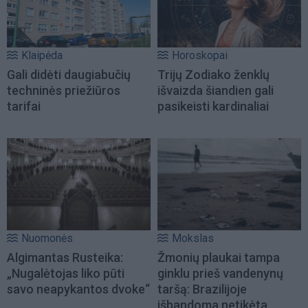
Klaipėda
Horoskopai
Gali didėti daugiabučių
Trijų Zodiako ženklų
techninės priežiūros
išvaizda šiandien gali
tarifai
pasikeisti kardinaliai
Nuomonės
Mokslas
Algimantas Rusteika:
Žmonių plaukai tampa
„Nugalėtojas liko pūti
ginklu prieš vandenynų
savo neapykantos dvoke“
taršą: Brazilijoje
išbandoma netikėta