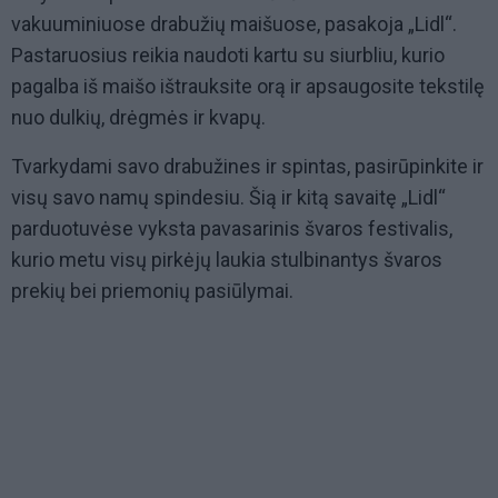
vakuuminiuose drabužių maišuose, pasakoja „Lidl“.
Pastaruosius reikia naudoti kartu su siurbliu, kurio
pagalba iš maišo ištrauksite orą ir apsaugosite tekstilę
nuo dulkių, drėgmės ir kvapų.
Tvarkydami savo drabužines ir spintas, pasirūpinkite ir
visų savo namų spindesiu. Šią ir kitą savaitę „Lidl“
parduotuvėse vyksta pavasarinis švaros festivalis,
kurio metu visų pirkėjų laukia stulbinantys švaros
prekių bei priemonių pasiūlymai.