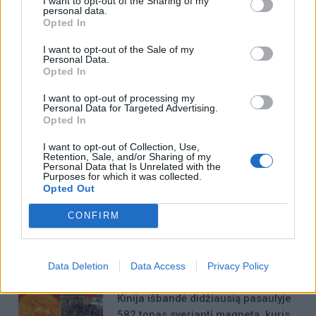
I want to opt-out of the Sharing of my
personal data.
Opted In
Į Klaipėdą iš emigracijos
Jūros šventę anksčiau
grįžusi Karina Kučinskienė
puošęs Anatolijus
I want to opt-out of the Sale of my
įvardijo didžiausią savo
Klemencovas: gal jau
Personal Data.
Opted In
norą
užtenka
I want to opt-out of processing my
Personal Data for Targeted Advertising.
Opted In
Šiuo metu skaitomiausi
I want to opt-out of Collection, Use,
Retention, Sale, and/or Sharing of my
Personal Data that Is Unrelated with the
Taro kortų horoskopas rugpjūčio 10
Purposes for which it was collected.
Opted Out
dienai: Dvyniams – seni įsitikinimai,
Mergelėms – nauji tikslai
CONFIRM
Dienos horoskopas 12 Zodiako
ženklų: gali sugrįžti sena galimybė
Data Deletion
Data Access
Privacy Policy
Kinija išbandė didžiausią pasaulyje
582 tonas sveriantį magnetą, kuris