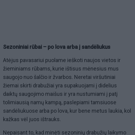
Sezoniniai rūbai – po lova arba į sandėliukus
Atėjus pavasariui puolame ieškoti naujos vietos ir
žieminiams rūbams, kurie ištisus mėnesius mus
saugojo nuo šalčio ir žvarbos. Neretai viršutiniai
žiemai skirti drabužiai yra supakuojami į didelius
daiktų saugojimo maišus ir yra nustumiami į patį
tolimiausią namų kampą, paslepiami tamsiuose
sandėliukuose arba po lova, kur bene metus laukia, kol
kažkas vėl juos ištrauks.
Nepaisant to, kad minėti sezoninių drabužių laikymo