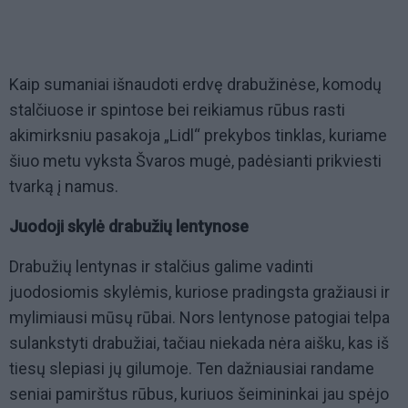
Kaip sumaniai išnaudoti erdvę drabužinėse, komodų
stalčiuose ir spintose bei reikiamus rūbus rasti
akimirksniu pasakoja „Lidl“ prekybos tinklas, kuriame
šiuo metu vyksta Švaros mugė, padėsianti prikviesti
tvarką į namus.
Juodoji skylė drabužių lentynose
Drabužių lentynas ir stalčius galime vadinti
juodosiomis skylėmis, kuriose pradingsta gražiausi ir
mylimiausi mūsų rūbai. Nors lentynose patogiai telpa
sulankstyti drabužiai, tačiau niekada nėra aišku, kas iš
tiesų slepiasi jų gilumoje. Ten dažniausiai randame
seniai pamirštus rūbus, kuriuos šeimininkai jau spėjo