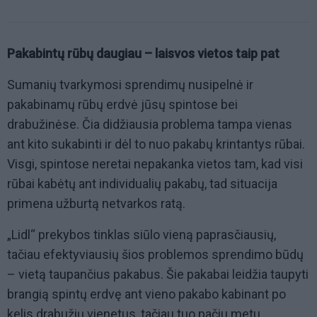
Pakabintų rūbų daugiau – laisvos vietos taip pat
Sumanių tvarkymosi sprendimų nusipelnė ir
pakabinamų rūbų erdvė jūsų spintose bei
drabužinėse. Čia didžiausia problema tampa vienas
ant kito sukabinti ir dėl to nuo pakabų krintantys rūbai.
Visgi, spintose neretai nepakanka vietos tam, kad visi
rūbai kabėtų ant individualių pakabų, tad situacija
primena užburtą netvarkos ratą.
„Lidl“ prekybos tinklas siūlo vieną paprasčiausių,
tačiau efektyviausių šios problemos sprendimo būdų
– vietą taupančius pakabus. Šie pakabai leidžia taupyti
brangią spintų erdvę ant vieno pakabo kabinant po
kelis drabužių vienetus, tačiau tuo pačiu metu