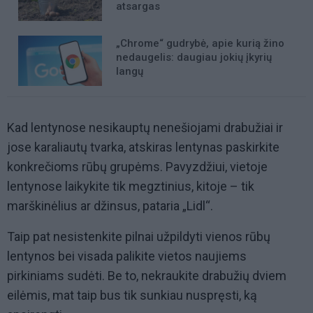
atsargas
„Chrome“ gudrybė, apie kurią žino
nedaugelis: daugiau jokių įkyrių
langų
Kad lentynose nesikauptų nenešiojami drabužiai ir
jose karaliautų tvarka, atskiras lentynas paskirkite
konkrečioms rūbų grupėms. Pavyzdžiui, vietoje
lentynose laikykite tik megztinius, kitoje – tik
marškinėlius ar džinsus, pataria „Lidl“.
Taip pat nesistenkite pilnai užpildyti vienos rūbų
lentynos bei visada palikite vietos naujiems
pirkiniams sudėti. Be to, nekraukite drabužių dviem
eilėmis, mat taip bus tik sunkiau nuspręsti, ką