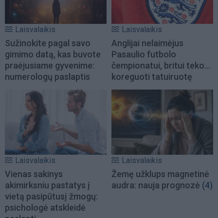
Laisvalaikis
Laisvalaikis
Sužinokite pagal savo
Anglijai nelaimėjus
gimimo datą, kas buvote
Pasaulio futbolo
praėjusiame gyvenime:
čempionatui, britui teko...
numerologų paslaptis
koreguoti tatuiruotę
Laisvalaikis
Laisvalaikis
Vienas sakinys
Žemę užklups magnetinė
akimirksniu pastatys į
audra: nauja prognozė
(4)
vietą pasipūtusį žmogų:
psichologė atskleidė