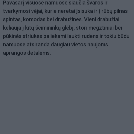
Pavasarį visuose namuose siaučia švaros ir
tvarkymosi vėjai, kurie neretai įsisuka ir į rūbų pilnas
spintas, komodas bei drabužines. Vieni drabužiai
keliauja į kitų šeimininkų glėbį, stori megztiniai bei
pūkinės striukės paliekami laukti rudens ir tokiu būdu
namuose atsiranda daugiau vietos naujoms
aprangos detalėms.