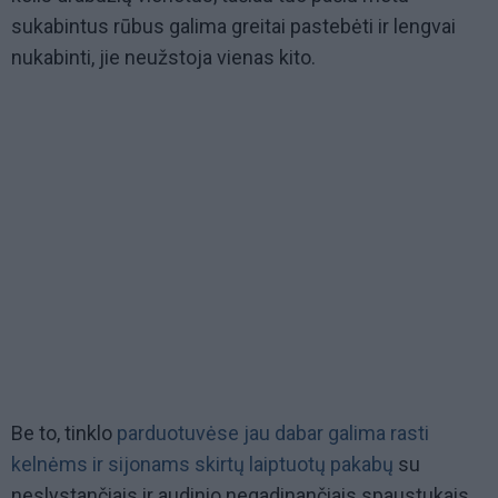
sukabintus rūbus galima greitai pastebėti ir lengvai
nukabinti, jie neužstoja vienas kito.
Be to, tinklo
parduotuvėse jau dabar galima rasti
kelnėms ir sijonams skirtų laiptuotų pakabų
su
neslystančiais ir audinio negadinančiais spaustukais,