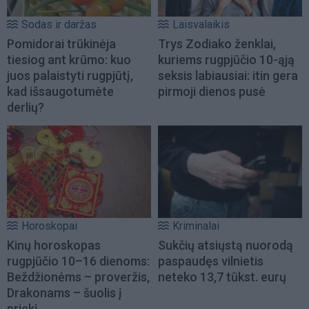
Sodas ir daržas
Laisvalaikis
Pomidorai trūkinėja
Trys Zodiako ženklai,
tiesiog ant krūmo: kuo
kuriems rugpjūčio 10-ąją
juos palaistyti rugpjūtį,
seksis labiausiai: itin gera
kad išsaugotumėte
pirmoji dienos pusė
derlių?
Horoskopai
Kriminalai
Kinų horoskopas
Sukčių atsiųstą nuorodą
rugpjūčio 10–16 dienoms:
paspaudęs vilnietis
Beždžionėms – proveržis,
neteko 13,7 tūkst. eurų
Drakonams – šuolis į
priekį