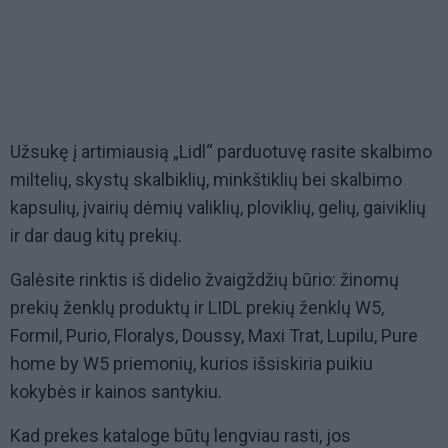
Užsukę į artimiausią „Lidl“ parduotuvę rasite skalbimo
miltelių, skystų skalbiklių, minkštiklių bei skalbimo
kapsulių, įvairių dėmių valiklių, ploviklių, gelių, gaiviklių
ir dar daug kitų prekių.
Galėsite rinktis iš didelio žvaigždžių būrio: žinomų
prekių ženklų produktų ir LIDL prekių ženklų W5,
Formil, Purio, Floralys, Doussy, Maxi Trat, Lupilu, Pure
home by W5 priemonių, kurios išsiskiria puikiu
kokybės ir kainos santykiu.
Kad prekes kataloge būtų lengviau rasti, jos