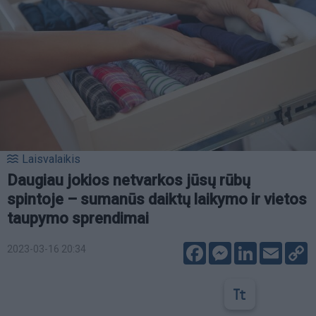
Laisvalaikis
Daugiau jokios netvarkos jūsų rūbų
spintoje – sumanūs daiktų laikymo ir vietos
taupymo sprendimai
Facebook
Messenger
LinkedIn
Email
C
2023-03-16 20:34
L