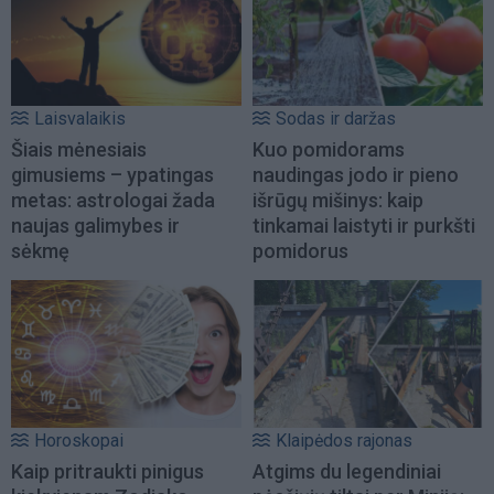
Laisvalaikis
Sodas ir daržas
Šiais mėnesiais
Kuo pomidorams
gimusiems – ypatingas
naudingas jodo ir pieno
metas: astrologai žada
išrūgų mišinys: kaip
naujas galimybes ir
tinkamai laistyti ir purkšti
sėkmę
pomidorus
Horoskopai
Klaipėdos rajonas
Kaip pritraukti pinigus
Atgims du legendiniai