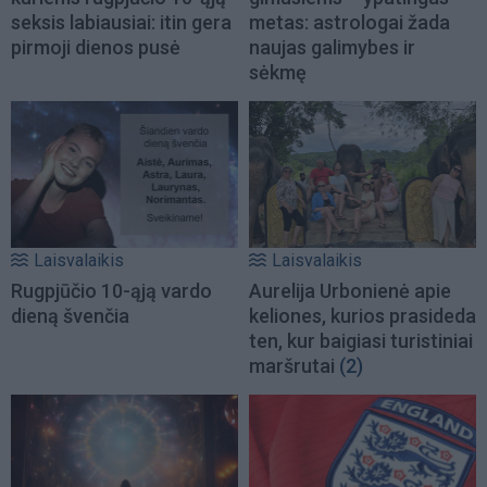
seksis labiausiai: itin gera
metas: astrologai žada
pirmoji dienos pusė
naujas galimybes ir
sėkmę
Laisvalaikis
Laisvalaikis
Rugpjūčio 10-ąją vardo
Aurelija Urbonienė apie
dieną švenčia
keliones, kurios prasideda
ten, kur baigiasi turistiniai
maršrutai
(2)