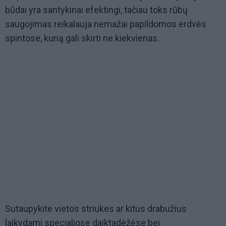
būdai yra santykinai efektingi, tačiau toks rūbų
saugojimas reikalauja nemažai papildomos erdvės
spintose, kurią gali skirti ne kiekvienas.
Sutaupykite vietos striukes ar kitus drabužius
laikydami specialiose daiktadėžėse bei