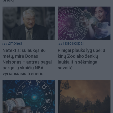
Žmonės
Horoskopai
Netektis: sulaukęs 86
Pinigai plauks lyg upė: 3
metų, mirė Donas
kinų Zodiako ženklų
Nelsonas – antras pagal
laukia itin sėkminga
pergalių skaičių NBA
savaitė
vyriausiasis treneris