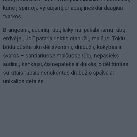
kurie į spintoje vyraujantį chaosą įneš dar daugiau
tvarkos.
Brangesnių audinių rūbų laikymui pakabinamų rūbų
erdvėje „Lidl“ pataria rinktis drabužių maišus. Tokiu
būdu būsite tikri dėl šventinių drabužių kokybės ir
švaros – sandariuose maišuose rūbų nepasieks
audinių kenkėjai, čia nepateks ir dulkės, o dėl trinties
su kitais rūbais nenukentės drabužio spalva ar
unikalios detalės.