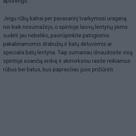
apsirengti.
Jeigu rūbų kalnai per pavasarinį tvarkymosi uraganą
nei kiek nesumažėjo, o spintoje laisvų lentynų jiems
sudėti jau nebeliko, pasirūpinkite patogiomis
pakabinamomis drabužių ir batų dėtuvėmis ar
specialia batų lentyna. Taip sumaniau išnaudosite visą
spintoje esančią erdvę ir akimirksniu rasite reikiamus
rūbus bei batus, bus paprasčiau juos prižiūrėti.