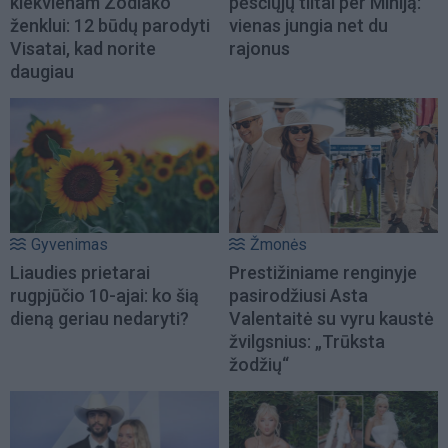
kiekvienam Zodiako
pėsčiųjų tiltai per Miniją:
ženklui: 12 būdų parodyti
vienas jungia net du
Visatai, kad norite
rajonus
daugiau
Gyvenimas
Žmonės
Liaudies prietarai
Prestižiniame renginyje
rugpjūčio 10-ajai: ko šią
pasirodžiusi Asta
dieną geriau nedaryti?
Valentaitė su vyru kaustė
žvilgsnius: „Trūksta
žodžių“