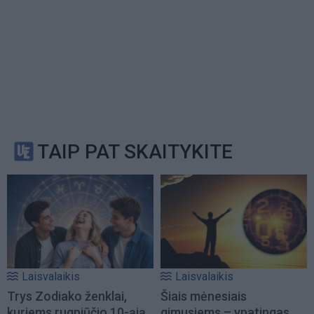
TAIP PAT SKAITYKITE
Laisvalaikis
Laisvalaikis
Trys Zodiako ženklai,
Šiais mėnesiais
kuriems rugpjūčio 10-ąją
gimusiems – ypatingas