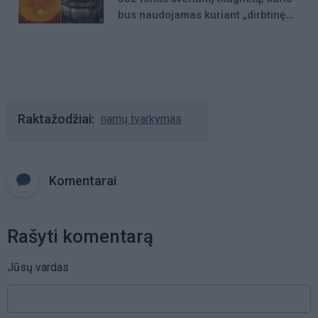
bus naudojamas kuriant „dirbtinę
Saulę“
Raktažodžiai
namų tvarkymas
Komentarai
Rašyti komentarą
Jūsų vardas