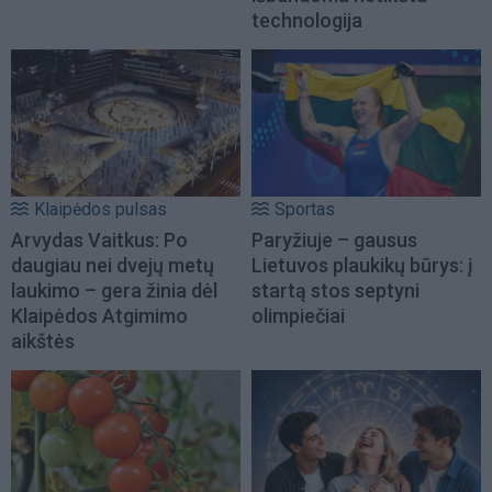
technologija
Klaipėdos pulsas
Sportas
Arvydas Vaitkus: Po
Paryžiuje – gausus
daugiau nei dvejų metų
Lietuvos plaukikų būrys: į
laukimo – gera žinia dėl
startą stos septyni
Klaipėdos Atgimimo
olimpiečiai
aikštės