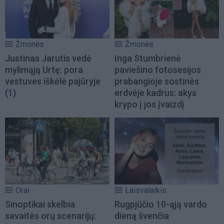
Žmonės
Žmonės
Justinas Jarutis vedė
Inga Stumbrienė
mylimąją Urtę: pora
paviešino fotosesijos
vestuves iškėlė pajūryje
prabangioje sostinės
(1)
erdvėje kadrus: akys
krypo į jos įvaizdį
Orai
Laisvalaikis
Sinoptikai skelbia
Rugpjūčio 10-ąją vardo
savaitės orų scenarijų:
dieną švenčia