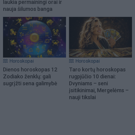
laukia permainingi orai ir
nauja šilumos banga
Horoskopai
Horoskopai
Dienos horoskopas 12
Taro kortų horoskopas
Zodiako ženklų: gali
rugpjūčio 10 dienai:
sugrįžti sena galimybė
Dvyniams – seni
įsitikinimai, Mergelėms –
nauji tikslai