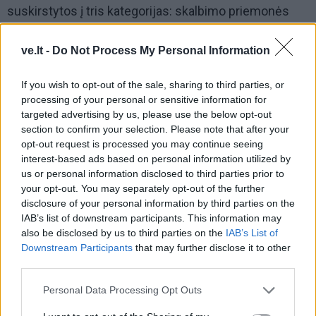
suskirstytos į tris kategorijas: skalbimo priemonės
žydro dangaus fone, virtuvės priežiūros priemonės –
baltų plytelių fone, o kitos namų priežiūros priemonės
ve.lt -
Do Not Process My Personal Information
– žalsvame fone. LIDL prekių ženklų priemonės
If you wish to opt-out of the sale, sharing to third parties, or
visame kataloge išskirtos atitinkamu mėlynu fonu –
processing of your personal or sensitive information for
taip jas rasite lengviau ir greičiau! Su visais prekių
targeted advertising by us, please use the below opt-out
pasiūlymais susipažinkite „Lidl“ švaros festivalio
section to confirm your selection. Please note that after your
opt-out request is processed you may continue seeing
kataloge, kurį rasite artimiausioje parduotuvėje arba
interest-based ads based on personal information utilized by
internete
www.lidl.lt
.
us or personal information disclosed to third parties prior to
your opt-out. You may separately opt-out of the further
disclosure of your personal information by third parties on the
IAB’s list of downstream participants. This information may
also be disclosed by us to third parties on the
IAB’s List of
Downstream Participants
that may further disclose it to other
third parties.
Personal Data Processing Opt Outs