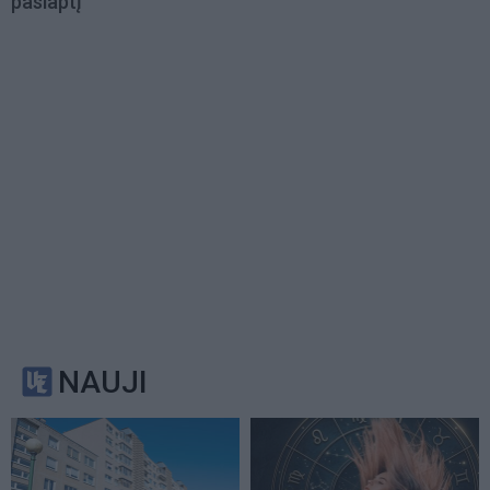
paslaptį
NAUJI