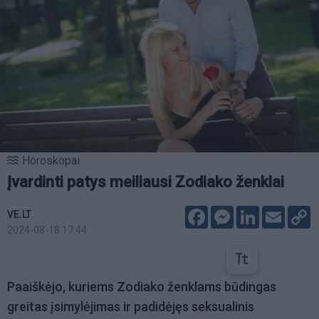
Horoskopai
Įvardinti patys meiliausi Zodiako ženklai
Facebook
Messenger
LinkedIn
Email
C
VE.LT
L
2024-08-18 17:44
Paaiškėjo, kuriems Zodiako ženklams būdingas
greitas įsimylėjimas ir padidėjęs seksualinis