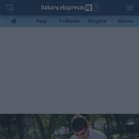
Pereiti
į
pagrindinį
Mobile
Nauji
Podkastai
Renginiai
Vaizdai
turinį
menu
bottom