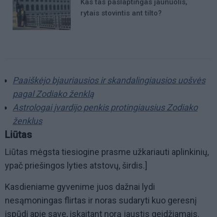
Kas tas paslaptingas jaunuolis,
rytais stovintis ant tilto?
Paaiškėjo bjauriausios ir skandalingiausios uošvės
pagal Zodiako ženklą
Astrologai įvardijo penkis protingiausius Zodiako
ženklus
Liūtas
Liūtas mėgsta tiesiogine prasme užkariauti aplinkinių,
ypač priešingos lyties atstovų, širdis.]
Kasdieniame gyvenime juos dažnai lydi
nesąmoningas flirtas ir noras sudaryti kuo geresnį
įspūdį apie save, įskaitant norą jaustis geidžiamais.