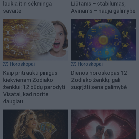
laukia itin sėkminga
Liūtams – stabilumas,
savaitė
Avinams – nauja galimybė
Horoskopai
Horoskopai
Kaip pritraukti pinigus
Dienos horoskopas 12
kiekvienam Zodiako
Zodiako ženklų: gali
ženklui: 12 būdų parodyti
sugrįžti sena galimybė
Visatai, kad norite
daugiau