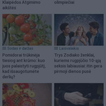
Klaipėdos Atgimimo
olimpiečiai
aikštės
Sodas ir daržas
Laisvalaikis
Pomidorai trūkinėja
Trys Zodiako ženklai,
tiesiog ant krūmo: kuo
kuriems rugpjūčio 10-ąją
juos palaistyti rugpjūtį,
seksis labiausiai: itin gera
kad išsaugotumėte
pirmoji dienos pusė
derlių?