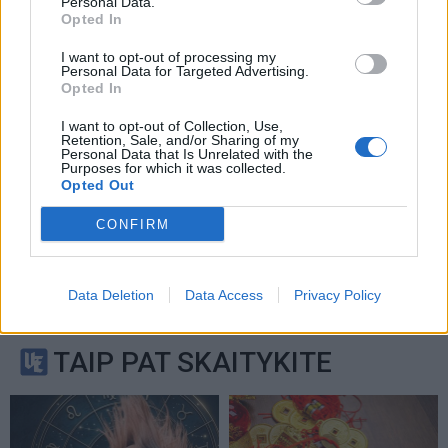
Service
apply.
Personal Data.
Opted In
I want to opt-out of processing my
Personal Data for Targeted Advertising.
Opted In
I want to opt-out of Collection, Use,
Retention, Sale, and/or Sharing of my
Personal Data that Is Unrelated with the
Purposes for which it was collected.
Opted Out
CONFIRM
Data Deletion
Data Access
Privacy Policy
TAIP PAT SKAITYKITE