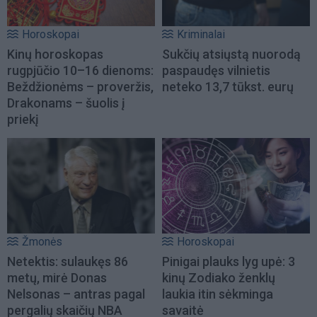
Horoskopai
Kriminalai
Kinų horoskopas
Sukčių atsiųstą nuorodą
rugpjūčio 10–16 dienoms:
paspaudęs vilnietis
Beždžionėms – proveržis,
neteko 13,7 tūkst. eurų
Drakonams – šuolis į
priekį
Žmonės
Horoskopai
Netektis: sulaukęs 86
Pinigai plauks lyg upė: 3
metų, mirė Donas
kinų Zodiako ženklų
Nelsonas – antras pagal
laukia itin sėkminga
pergalių skaičių NBA
savaitė