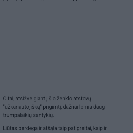
O tai, atsižvelgiant į šio ženklo atstovų
"užkariautojišką" prigimtį, dažnai lemia daug
trumpalaikių santykių.
Liūtas perdega ir atšąla taip pat greitai, kaip ir