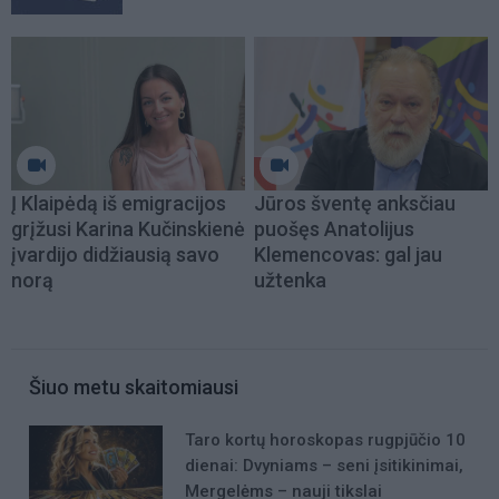
Į Klaipėdą iš emigracijos
Jūros šventę anksčiau
grįžusi Karina Kučinskienė
puošęs Anatolijus
įvardijo didžiausią savo
Klemencovas: gal jau
norą
užtenka
Šiuo metu skaitomiausi
Taro kortų horoskopas rugpjūčio 10
dienai: Dvyniams – seni įsitikinimai,
Mergelėms – nauji tikslai