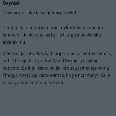
Dvyniai
Dvyniai yra linkę labai greitai įsimylėti.
Per tą patį mėnesį jie gali įsimylėti kelis skirtingus
žmones ir kiekvieną kartą - iš tikrųjų ir su visišku
atsidavimu.
Kitiems gali atrodyti, kad tai įprastas paleistuvavimas,
bet iš tikrųjų taip yra todėl, kad Dvyniai yra labai
nepastovūs ir jei šiandien jie iki ausų įsimylėję vieną
žmogų, rytoj jų įsivaizdavimas, ką jie nori matyti šalia
savęs, gali iš esmės pasikeisti.