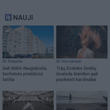
NAUJI
Klaipėda
Horoskopai
Gali didėti daugiabučių
Trijų Zodiako ženklų
techninės priežiūros
išvaizda šiandien gali
tarifai
pasikeisti kardinaliai