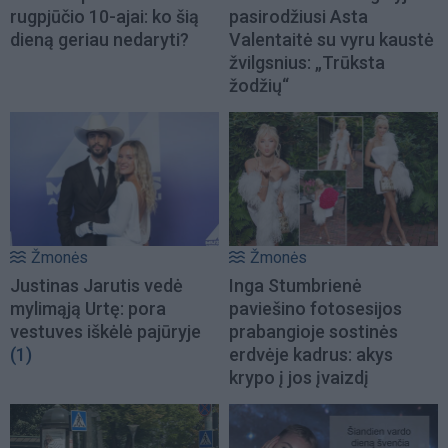
rugpjūčio 10-ajai: ko šią
pasirodžiusi Asta
dieną geriau nedaryti?
Valentaitė su vyru kaustė
žvilgsnius: „Trūksta
žodžių“
Žmonės
Žmonės
Justinas Jarutis vedė
Inga Stumbrienė
mylimąją Urtę: pora
paviešino fotosesijos
vestuves iškėlė pajūryje
prabangioje sostinės
(1)
erdvėje kadrus: akys
krypo į jos įvaizdį