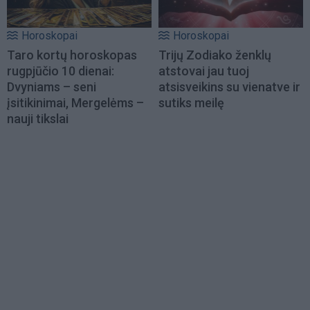
Horoskopai
Horoskopai
Taro kortų horoskopas
Trijų Zodiako ženklų
rugpjūčio 10 dienai:
atstovai jau tuoj
Dvyniams – seni
atsisveikins su vienatve ir
įsitikinimai, Mergelėms –
sutiks meilę
nauji tikslai