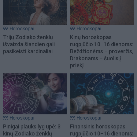
Horoskopai
Horoskopai
Trijų Zodiako ženklų
Kinų horoskopas
išvaizda šiandien gali
rugpjūčio 10–16 dienoms:
pasikeisti kardinaliai
Beždžionėms – proveržis,
Drakonams – šuolis į
priekį
Horoskopai
Horoskopai
Pinigai plauks lyg upė: 3
Finansinis horoskopas
kinų Zodiako ženklų
rugpjūčio 10–16 dienoms: