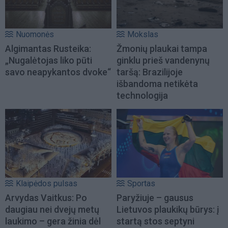
Nuomonės
Mokslas
Algimantas Rusteika:
Žmonių plaukai tampa
„Nugalėtojas liko pūti
ginklu prieš vandenynų
savo neapykantos dvoke“
taršą: Brazilijoje
išbandoma netikėta
technologija
Klaipėdos pulsas
Sportas
Arvydas Vaitkus: Po
Paryžiuje – gausus
daugiau nei dvejų metų
Lietuvos plaukikų būrys: į
laukimo – gera žinia dėl
startą stos septyni