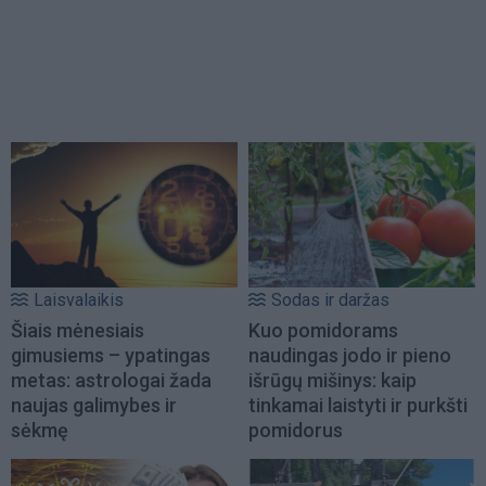
Laisvalaikis
Sodas ir daržas
Šiais mėnesiais
Kuo pomidorams
gimusiems – ypatingas
naudingas jodo ir pieno
metas: astrologai žada
išrūgų mišinys: kaip
naujas galimybes ir
tinkamai laistyti ir purkšti
sėkmę
pomidorus