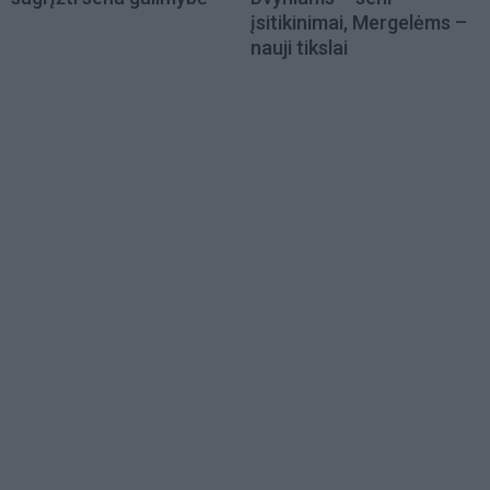
įsitikinimai, Mergelėms –
nauji tikslai
Load
More