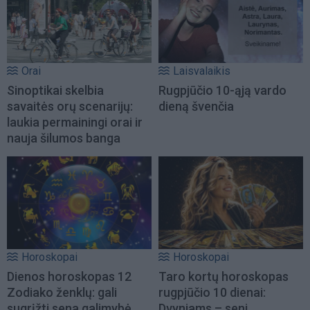
Orai
Laisvalaikis
Sinoptikai skelbia
Rugpjūčio 10-ąją vardo
savaitės orų scenarijų:
dieną švenčia
laukia permainingi orai ir
nauja šilumos banga
Horoskopai
Horoskopai
Dienos horoskopas 12
Taro kortų horoskopas
Zodiako ženklų: gali
rugpjūčio 10 dienai:
sugrįžti sena galimybė
Dvyniams – seni