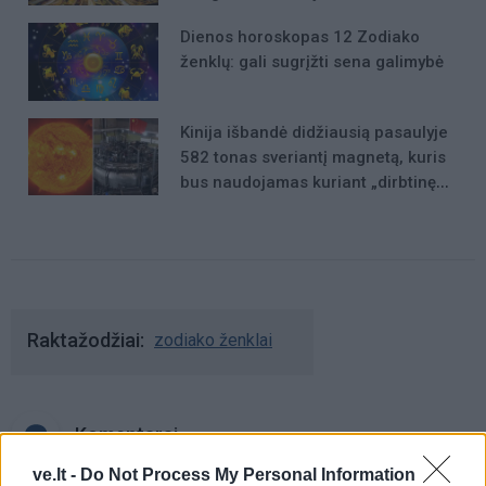
Dienos horoskopas 12 Zodiako
ženklų: gali sugrįžti sena galimybė
Kinija išbandė didžiausią pasaulyje
582 tonas sveriantį magnetą, kuris
bus naudojamas kuriant „dirbtinę
Saulę“
Raktažodžiai
zodiako ženklai
Komentarai
ve.lt -
Do Not Process My Personal Information