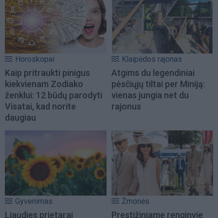
Horoskopai
Klaipėdos rajonas
Kaip pritraukti pinigus
Atgims du legendiniai
kiekvienam Zodiako
pėsčiųjų tiltai per Miniją:
ženklui: 12 būdų parodyti
vienas jungia net du
Visatai, kad norite
rajonus
daugiau
Gyvenimas
Žmonės
Liaudies prietarai
Prestižiniame renginyje