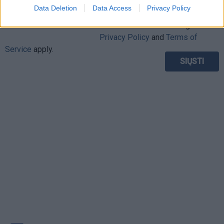
Data Deletion
Data Access
Privacy Policy
This site is protected by
Sutinku su
taisyklėmis
reCAPTCHA and the Google
Privacy Policy
and
Terms of
Service
apply.