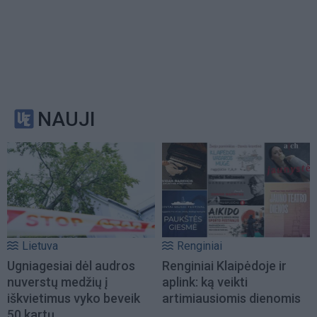
NAUJI
Lietuva
Renginiai
Ugniagesiai dėl audros
Renginiai Klaipėdoje ir
nuverstų medžių į
aplink: ką veikti
iškvietimus vyko beveik
artimiausiomis dienomis
50 kartų