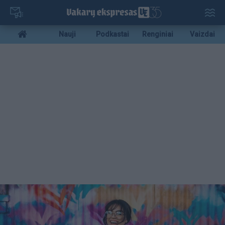
Pereiti
į
pagrindinį
Mobile
Nauji
Podkastai
Renginiai
Vaizdai
turinį
menu
bottom