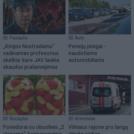
Pasaulis
Auto
„Kinijos Nostradamu“
Pensijų pinigai -
vadinamas profesorius
naudotiems
skelbia: kare JAV laukia
automobiliams
skaudus pralaimėjimas
Receptai
Kriminalai
Pomidorai su obuoliais „2
Vilniaus rajone pro langą
viename“: konservavimo
iškrito vaikas