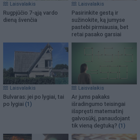
Laisvalaikis
Laisvalaikis
Rugpjūčio 7-ąją vardo
Pasirinkite gestą ir
dieną švenčia
sužinokite, ką jumyse
pastebi pirmiausia, bet
retai pasako garsiai
Laisvalaikis
Laisvalaikis
Bulvaras: jei po lygiai, tai
Ar jums pakaks
po lygiai
(1)
išradingumo teisingai
išspręsti matematinį
galvosūkį, panaudojant
tik vieną degtuką?
(1)