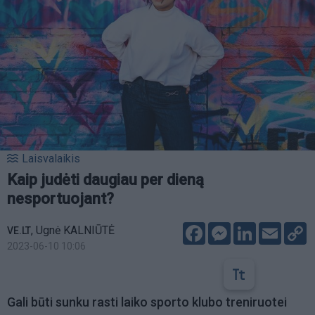
Laisvalaikis
Kaip judėti daugiau per dieną
nesportuojant?
Facebook
Messenger
LinkedIn
Email
C
,
Ugnė KALNIŪTĖ
VE.LT
L
2023-06-10 10:06
Gali būti sunku rasti laiko sporto klubo treniruotei