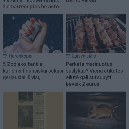
žiemai receptas be acto
Horoskopai
Laisvalaikis
5 Zodiako ženklai,
Perkate marinuotus
kuriems finansiškai sekasi
šašlykus? Viena etiketės
geriausiai iš visų
eilutė gali sutaupyti
beveik 2 eurus