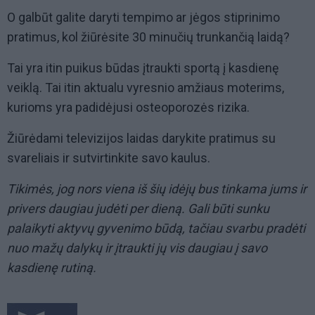
O galbūt galite daryti tempimo ar jėgos stiprinimo
pratimus, kol žiūrėsite 30 minučių trunkančią laidą?
Tai yra itin puikus būdas įtraukti sportą į kasdienę
veiklą. Tai itin aktualu vyresnio amžiaus moterims,
kurioms yra padidėjusi osteoporozės rizika.
Žiūrėdami televizijos laidas darykite pratimus su
svareliais ir sutvirtinkite savo kaulus.
Tikimės, jog nors viena iš šių idėjų bus tinkama jums ir
privers daugiau judėti per dieną. Gali būti sunku
palaikyti aktyvų gyvenimo būdą, tačiau svarbu pradėti
nuo mažų dalykų ir įtraukti jų vis daugiau į savo
kasdienę rutiną.