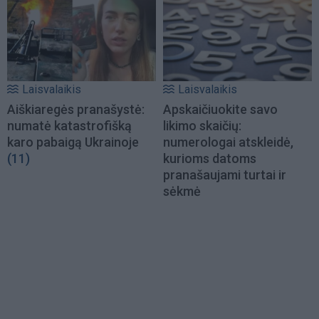
Laisvalaikis
Laisvalaikis
Aiškiaregės pranašystė:
Apskaičiuokite savo
numatė katastrofišką
likimo skaičių:
karo pabaigą Ukrainoje
numerologai atskleidė,
(11)
kurioms datoms
pranašaujami turtai ir
sėkmė