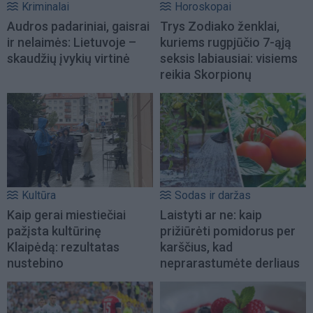
Kriminalai
Horoskopai
Audros padariniai, gaisrai
Trys Zodiako ženklai,
ir nelaimės: Lietuvoje –
kuriems rugpjūčio 7-ąją
skaudžių įvykių virtinė
seksis labiausiai: visiems
reikia Skorpionų
Kultūra
Sodas ir daržas
Kaip gerai miestiečiai
Laistyti ar ne: kaip
pažįsta kultūrinę
prižiūrėti pomidorus per
Klaipėdą: rezultatas
karščius, kad
nustebino
neprarastumėte derliaus