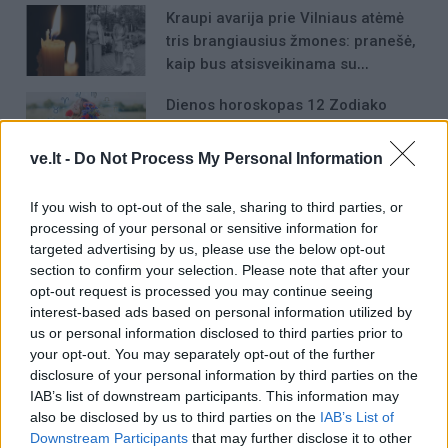
Kraupi avarija prie Vilniaus atėmė
tris brangiausius žmones: pranešė,
kaip bus atsisveikinama su
mergaite, jos mama ir močiute
Dienos horoskopas 12 Zodiako
ženklų: gali būti lengviau nutraukti
tai, kas nebeveikia
ve.lt -
Do Not Process My Personal Information
5 Zodiako ženklai, kuriems
If you wish to opt-out of the sale, sharing to third parties, or
finansiškai sekasi geriausiai iš visų
processing of your personal or sensitive information for
targeted advertising by us, please use the below opt-out
section to confirm your selection. Please note that after your
opt-out request is processed you may continue seeing
interest-based ads based on personal information utilized by
us or personal information disclosed to third parties prior to
your opt-out. You may separately opt-out of the further
disclosure of your personal information by third parties on the
Raktažodžiai
IAB’s list of downstream participants. This information may
judėjimas
sveikas gyvenimo būdas
also be disclosed by us to third parties on the
IAB’s List of
Downstream Participants
that may further disclose it to other