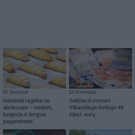
Receptai
Kriminalai
Naminiai rageliai su
Sukčiai iš įmonės
abrikosais – minkšti,
Vilkaviškyje išviliojo 48
kvapnūs ir lengvai
tūkst. eurų
pagaminami