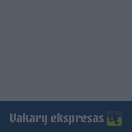
Load
More