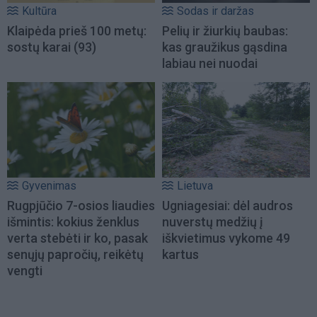
Kultūra
Sodas ir daržas
Klaipėda prieš 100 metų:
Pelių ir žiurkių baubas:
sostų karai (93)
kas graužikus gąsdina
labiau nei nuodai
Gyvenimas
Lietuva
Rugpjūčio 7-osios liaudies
Ugniagesiai: dėl audros
išmintis: kokius ženklus
nuverstų medžių į
verta stebėti ir ko, pasak
iškvietimus vykome 49
senųjų papročių, reikėtų
kartus
vengti