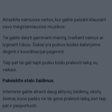
Atraskite namuose vietos, kur galite pašokti klausant
savo mėgstamiausios muzikos.
Tai galite daryti gaminant maistą, tvarkant namus ar
lyginant rūbus. Šokiai yra puikus būdas kalorijoms
deginti ir koordinacijai pagerinti.
Taip pat tai gali tapti puikiu būdu praleisti laiką su
vaikais.
Pakeiskite stalo žaidimus.
Internete galite atrasti daug aktyvių žaidimų, skirtų
šeimai, kurie padės ne tik gerai praleisti laiką, bet taip
pat ir pasportuoti.