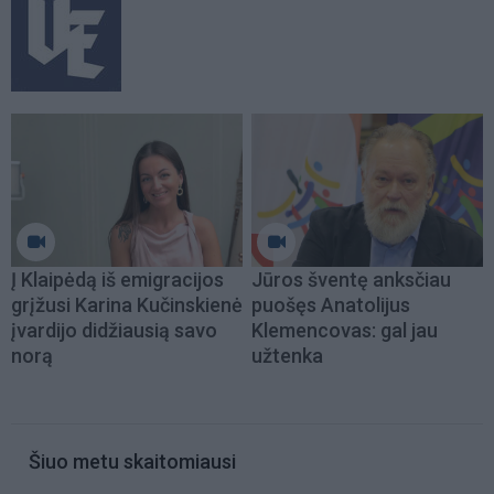
Į Klaipėdą iš emigracijos
Jūros šventę anksčiau
grįžusi Karina Kučinskienė
puošęs Anatolijus
įvardijo didžiausią savo
Klemencovas: gal jau
norą
užtenka
Šiuo metu skaitomiausi