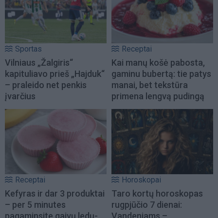
Sportas
Receptai
Vilniaus „Žalgiris“
Kai manų košė pabosta,
kapituliavo prieš „Hajduk“
gaminu bubertą: tie patys
– praleido net penkis
manai, bet tekstūra
įvarčius
primena lengvą pudingą
Receptai
Horoskopai
Kefyras ir dar 3 produktai
Taro kortų horoskopas
– per 5 minutes
rugpjūčio 7 dienai:
pagaminsite gaivų ledų-
Vandeniams –