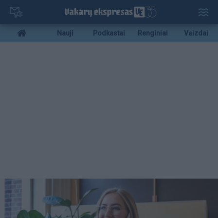
Pereiti
į
pagrindinį
Mobile
Nauji
Podkastai
Renginiai
Vaizdai
turinį
menu
bottom