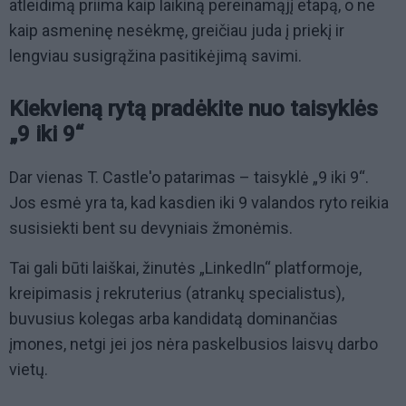
atleidimą priima kaip laikiną pereinamąjį etapą, o ne
kaip asmeninę nesėkmę, greičiau juda į priekį ir
lengviau susigrąžina pasitikėjimą savimi.
Kiekvieną rytą pradėkite nuo taisyklės
„9 iki 9“
Dar vienas T. Castle'o patarimas – taisyklė „9 iki 9“.
Jos esmė yra ta, kad kasdien iki 9 valandos ryto reikia
susisiekti bent su devyniais žmonėmis.
Tai gali būti laiškai, žinutės „LinkedIn“ platformoje,
kreipimasis į rekruterius (atrankų specialistus),
buvusius kolegas arba kandidatą dominančias
įmones, netgi jei jos nėra paskelbusios laisvų darbo
vietų.