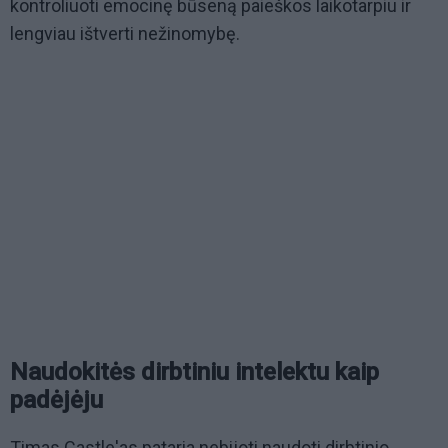
kontroliuoti emocinę būseną paieškos laikotarpiu ir
lengviau ištverti nežinomybę.
Naudokitės dirbtiniu intelektu kaip
padėjėju
Timas Castle'as pataria nebijoti naudoti dirbtinio