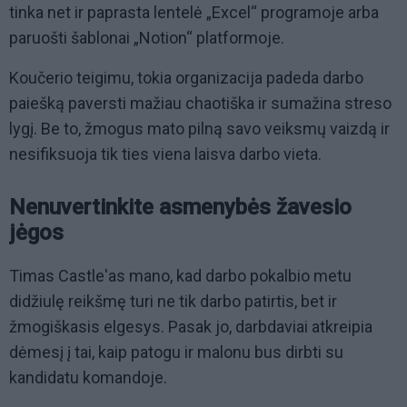
tinka net ir paprasta lentelė „Excel“ programoje arba
paruošti šablonai „Notion“ platformoje.
Koučerio teigimu, tokia organizacija padeda darbo
paiešką paversti mažiau chaotiška ir sumažina streso
lygį. Be to, žmogus mato pilną savo veiksmų vaizdą ir
nesifiksuoja tik ties viena laisva darbo vieta.
Nenuvertinkite asmenybės žavesio
jėgos
Timas Castle'as mano, kad darbo pokalbio metu
didžiulę reikšmę turi ne tik darbo patirtis, bet ir
žmogiškasis elgesys. Pasak jo, darbdaviai atkreipia
dėmesį į tai, kaip patogu ir malonu bus dirbti su
kandidatu komandoje.