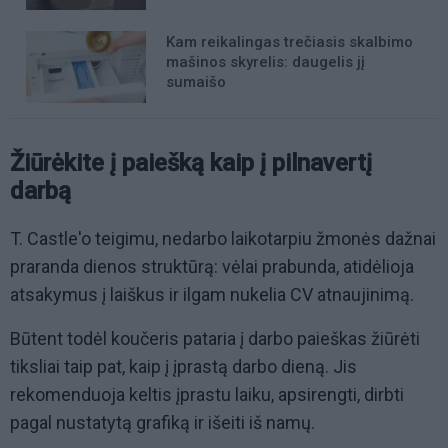
Kam reikalingas trečiasis skalbimo
mašinos skyrelis: daugelis jį
sumaišo
Žiūrėkite į paiešką kaip į pilnavertį
darbą
T. Castle'o teigimu, nedarbo laikotarpiu žmonės dažnai
praranda dienos struktūrą: vėlai prabunda, atidėlioja
atsakymus į laiškus ir ilgam nukelia CV atnaujinimą.
Būtent todėl koučeris pataria į darbo paieškas žiūrėti
tiksliai taip pat, kaip į įprastą darbo dieną. Jis
rekomenduoja keltis įprastu laiku, apsirengti, dirbti
pagal nustatytą grafiką ir išeiti iš namų.