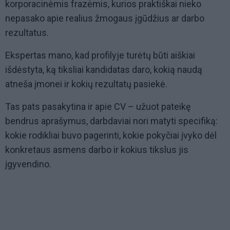
korporacinėmis frazėmis, kurios praktiškai nieko
nepasako apie realius žmogaus įgūdžius ar darbo
rezultatus.
Ekspertas mano, kad profilyje turėtų būti aiškiai
išdėstyta, ką tiksliai kandidatas daro, kokią naudą
atneša įmonei ir kokių rezultatų pasiekė.
Tas pats pasakytina ir apie CV – užuot pateikę
bendrus aprašymus, darbdaviai nori matyti specifiką:
kokie rodikliai buvo pagerinti, kokie pokyčiai įvyko dėl
konkretaus asmens darbo ir kokius tikslus jis
įgyvendino.