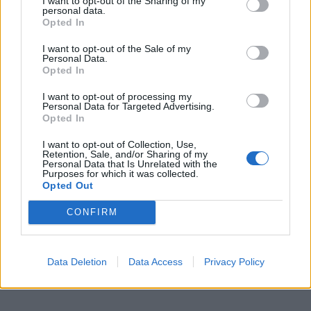
I want to opt-out of the Sharing of my
frazėmis, pavyzdžiui: „Pranešk man, jei ką nors
personal data.
Opted In
išgirsi“.
I want to opt-out of the Sale of my
Vietoj to jis pataria tikslingai prašyti rekomendacijų
Personal Data.
Opted In
konkrečioms pareigoms ar įmonėms. Jo nuomone,
skirtumas tarp anoniminio CV ir žmogaus užnugario
I want to opt-out of processing my
Personal Data for Targeted Advertising.
įmonės viduje gali būti milžiniškas.
Opted In
I want to opt-out of Collection, Use,
Naudokite nedarbo laikotarpį
Retention, Sale, and/or Sharing of my
Personal Data that Is Unrelated with the
mokymuisi
Purposes for which it was collected.
Opted Out
CONFIRM
Data Deletion
Data Access
Privacy Policy