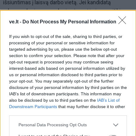
išsiuntimas į laisvą darbo vietą. Jei kandidatą
rekomenduoja asmuo, kuriuo įmonėje jau pasitikima,
tai akimirksniu pakelia darbdavio pasitikėjimo lygį.
ve.lt -
Do Not Process My Personal Information
If you wish to opt-out of the sale, sharing to third parties, or
processing of your personal or sensitive information for
targeted advertising by us, please use the below opt-out
section to confirm your selection. Please note that after your
opt-out request is processed you may continue seeing
interest-based ads based on personal information utilized by
us or personal information disclosed to third parties prior to
your opt-out. You may separately opt-out of the further
disclosure of your personal information by third parties on the
IAB’s list of downstream participants. This information may
also be disclosed by us to third parties on the
IAB’s List of
Downstream Participants
that may further disclose it to other
third parties.
Castle'as pastebi, kad daugelis žmonių nedrįsta
Personal Data Processing Opt Outs
prašyti rekomendacijos arba apsiriboja bendromis