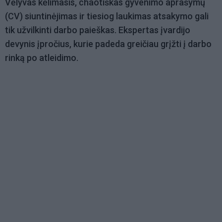
Vėlyvas kėlimasis, chaotiškas gyvenimo aprašymų
(CV) siuntinėjimas ir tiesiog laukimas atsakymo gali
tik užvilkinti darbo paieškas. Ekspertas įvardijo
devynis įpročius, kurie padeda greičiau grįžti į darbo
rinką po atleidimo.