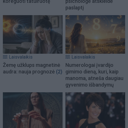
koreguoti tatuiruotę
psichologė atskleidė
paslaptį
Laisvalaikis
Laisvalaikis
Žemę užklups magnetinė
Numerologai įvardijo
audra: nauja prognozė
(2)
gimimo dieną, kuri, kaip
manoma, atneša daugiau
gyvenimo išbandymų