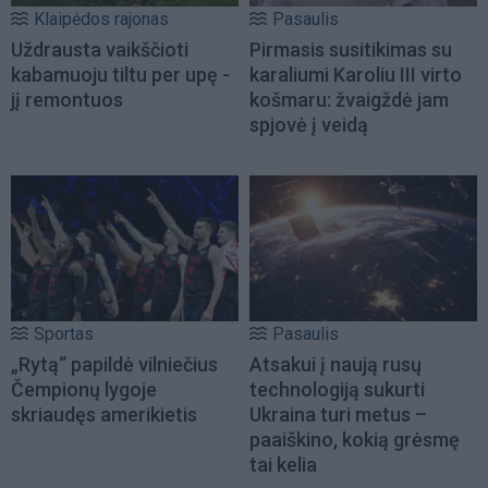
Klaipėdos rajonas
Pasaulis
Uždrausta vaikščioti
Pirmasis susitikimas su
kabamuoju tiltu per upę -
karaliumi Karoliu III virto
jį remontuos
košmaru: žvaigždė jam
spjovė į veidą
Sportas
Pasaulis
„Rytą“ papildė vilniečius
Atsakui į naują rusų
Čempionų lygoje
technologiją sukurti
skriaudęs amerikietis
Ukraina turi metus –
paaiškino, kokią grėsmę
tai kelia