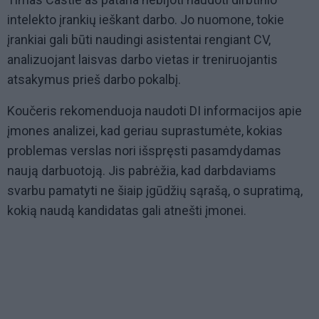
intelekto įrankių ieškant darbo. Jo nuomone, tokie
įrankiai gali būti naudingi asistentai rengiant CV,
analizuojant laisvas darbo vietas ir treniruojantis
atsakymus prieš darbo pokalbį.
Koučeris rekomenduoja naudoti DI informacijos apie
įmones analizei, kad geriau suprastumėte, kokias
problemas verslas nori išspręsti pasamdydamas
naują darbuotoją. Jis pabrėžia, kad darbdaviams
svarbu pamatyti ne šiaip įgūdžių sąrašą, o supratimą,
kokią naudą kandidatas gali atnešti įmonei.