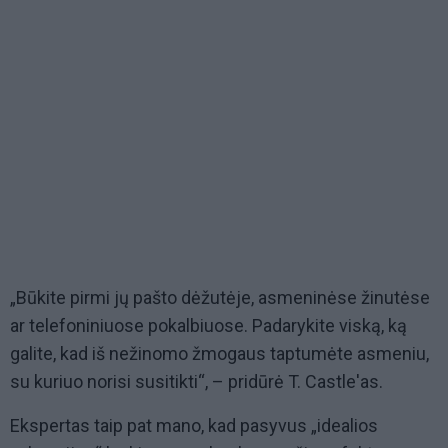
„Būkite pirmi jų pašto dėžutėje, asmeninėse žinutėse
ar telefoniniuose pokalbiuose. Padarykite viską, ką
galite, kad iš nežinomo žmogaus taptumėte asmeniu,
su kuriuo norisi susitikti“, – pridūrė T. Castle'as.
Ekspertas taip pat mano, kad pasyvus „idealios