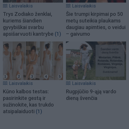
Laisvalaikis
Laisvalaikis
Trys Zodiako ženklai,
Šie trumpi kirpimai po 50
kuriems šiandien
metų suteikia plaukams
gyvybiškai svarbu
daugiau apimties, o veidui
apsišarvuoti kantrybe
(1)
– gaivumo
Laisvalaikis
Laisvalaikis
Kūno kalbos testas:
Rugpjūčio 9-ąją vardo
pasirinkite gestą ir
dieną švenčia
sužinokite, kas trukdo
atsipalaiduoti
(1)