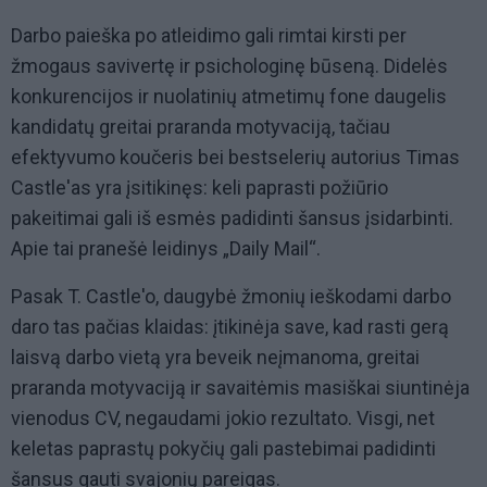
Darbo paieška po atleidimo gali rimtai kirsti per
žmogaus savivertę ir psichologinę būseną. Didelės
konkurencijos ir nuolatinių atmetimų fone daugelis
kandidatų greitai praranda motyvaciją, tačiau
efektyvumo koučeris bei bestselerių autorius Timas
Castle'as yra įsitikinęs: keli paprasti požiūrio
pakeitimai gali iš esmės padidinti šansus įsidarbinti.
Apie tai pranešė leidinys „Daily Mail“.
Pasak T. Castle'o, daugybė žmonių ieškodami darbo
daro tas pačias klaidas: įtikinėja save, kad rasti gerą
laisvą darbo vietą yra beveik neįmanoma, greitai
praranda motyvaciją ir savaitėmis masiškai siuntinėja
vienodus CV, negaudami jokio rezultato. Visgi, net
keletas paprastų pokyčių gali pastebimai padidinti
šansus gauti svajonių pareigas.