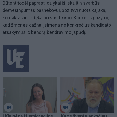
Būtent todėl paprasti dalykai išlieka itin svarbūs –
dėmesingumas pašnekovui, pozityvi nuotaika, akių
kontaktas ir padėka po susitikimo. Koučeris pažymi,
kad žmonės dažnai įsimena ne konkrečius kandidato
atsakymus, o bendrą bendravimo įspūdį.
Į Klaipėdą iš emigracijos
Jūros šventę anksčiau