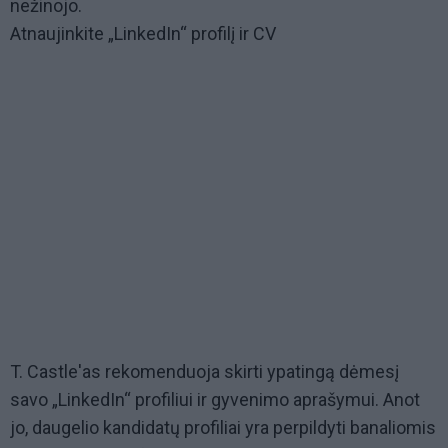
nežinojo.
Atnaujinkite „LinkedIn“ profilį ir CV
T. Castle'as rekomenduoja skirti ypatingą dėmesį
savo „LinkedIn“ profiliui ir gyvenimo aprašymui. Anot
jo, daugelio kandidatų profiliai yra perpildyti banaliomis