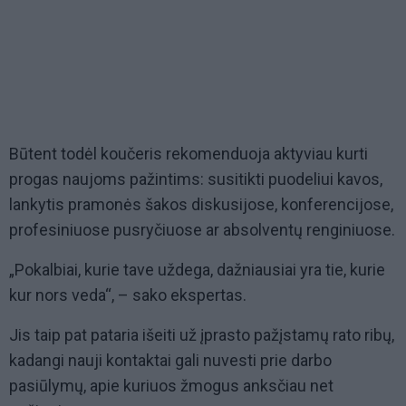
Būtent todėl koučeris rekomenduoja aktyviau kurti
progas naujoms pažintims: susitikti puodeliui kavos,
lankytis pramonės šakos diskusijose, konferencijose,
profesiniuose pusryčiuose ar absolventų renginiuose.
„Pokalbiai, kurie tave uždega, dažniausiai yra tie, kurie
kur nors veda“, – sako ekspertas.
Jis taip pat pataria išeiti už įprasto pažįstamų rato ribų,
kadangi nauji kontaktai gali nuvesti prie darbo
pasiūlymų, apie kuriuos žmogus anksčiau net