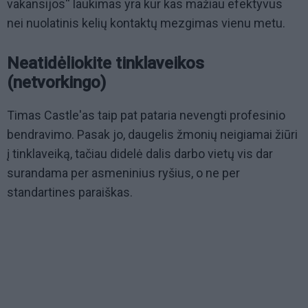
vakansijos“ laukimas yra kur kas mažiau efektyvus
nei nuolatinis kelių kontaktų mezgimas vienu metu.
Neatidėliokite tinklaveikos
(netvorkingo)
Timas Castle'as taip pat pataria nevengti profesinio
bendravimo. Pasak jo, daugelis žmonių neigiamai žiūri
į tinklaveiką, tačiau didelė dalis darbo vietų vis dar
surandama per asmeninius ryšius, o ne per
standartines paraiškas.