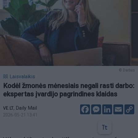
© Darbas
Laisvalaikis
Kodėl žmonės mėnesiais negali rasti darbo:
ekspertas įvardijo pagrindines klaidas
Facebook
Messenger
LinkedIn
Email
C
,
Daily Mail
VE.LT
L
2026-05-21 13:41