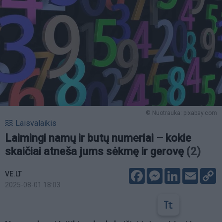
© Nuotrauka: pixabay.com
Laisvalaikis
Laimingi namų ir butų numeriai – kokie
skaičiai atneša jums sėkmę ir gerovę
(2)
Facebook
Messenger
LinkedIn
Email
C
VE.LT
L
2025-08-01 18:03