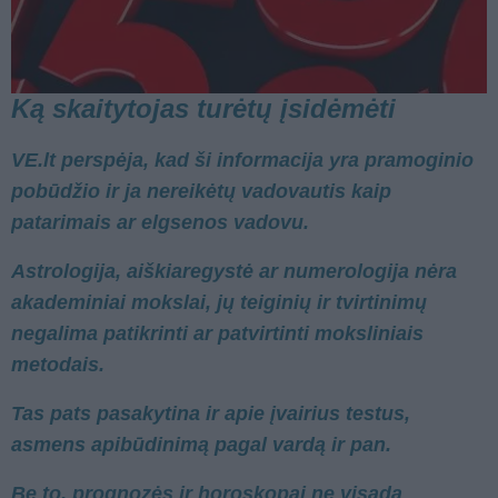
Ką skaitytojas turėtų įsidėmėti
VE.lt perspėja, kad ši informacija yra pramoginio
pobūdžio ir ja nereikėtų vadovautis kaip
patarimais ar elgsenos vadovu.
Astrologija, aiškiaregystė ar numerologija nėra
akademiniai mokslai, jų teiginių ir tvirtinimų
negalima patikrinti ar patvirtinti moksliniais
metodais.
Tas pats pasakytina ir apie įvairius testus,
asmens apibūdinimą pagal vardą ir pan.
Be to, prognozės ir horoskopai ne visada