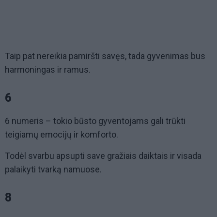
Taip pat nereikia pamiršti savęs, tada gyvenimas bus
harmoningas ir ramus.
6
6 numeris – tokio būsto gyventojams gali trūkti
teigiamų emocijų ir komforto.
Todėl svarbu apsupti save gražiais daiktais ir visada
palaikyti tvarką namuose.
8