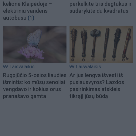
kelionė Klaipėdoje –
perkelkite tris degtukus ir
elektriniu vandens
sudarykite du kvadratus
autobusu
(1)
Laisvalaikis
Laisvalaikis
Rugpjūčio 5-osios liaudies
Ar jus lengva išvesti iš
išmintis: ko mūsų senoliai
pusiausvyros? Lazdos
vengdavo ir kokius orus
pasirinkimas atskleis
pranašavo gamta
tikrąjį jūsų būdą