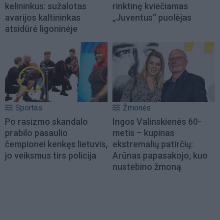
kelininkus: sužalotas
rinktinę kviečiamas
avarijos kaltininkas
„Juventus“ puolėjas
atsidūrė ligoninėje
Sportas
Žmonės
Po rasizmo skandalo
Ingos Valinskienės 60-
prabilo pasaulio
metis – kupinas
čempionei kenkęs lietuvis,
ekstremalių patirčių:
jo veiksmus tirs policija
Arūnas papasakojo, kuo
nustebino žmoną