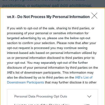
pasitvirtina, o sutapimai gali būti atsitiktiniai.
ve.lt -
Do Not Process My Personal Information
If you wish to opt-out of the sale, sharing to third parties, or
processing of your personal or sensitive information for
targeted advertising by us, please use the below opt-out
section to confirm your selection. Please note that after your
opt-out request is processed you may continue seeing
interest-based ads based on personal information utilized by
us or personal information disclosed to third parties prior to
your opt-out. You may separately opt-out of the further
disclosure of your personal information by third parties on the
IAB’s list of downstream participants. This information may
also be disclosed by us to third parties on the
IAB’s List of
Į Klaipėdą iš emigracijos
Jūros šventę anksčiau
Downstream Participants
that may further disclose it to other
grįžusi Karina Kučinskienė
puošęs Anatolijus
third parties.
įvardijo didžiausią savo
Klemencovas: gal jau
norą
užtenka
Personal Data Processing Opt Outs