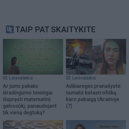
TAIP PAT SKAITYKITE
Laisvalaikis
Laisvalaikis
Ar jums pakaks
Aiškiaregės pranašystė:
išradingumo teisingai
numatė katastrofišką
išspręsti matematinį
karo pabaigą Ukrainoje
galvosūkį, panaudojant
(7)
tik vieną degtuką?