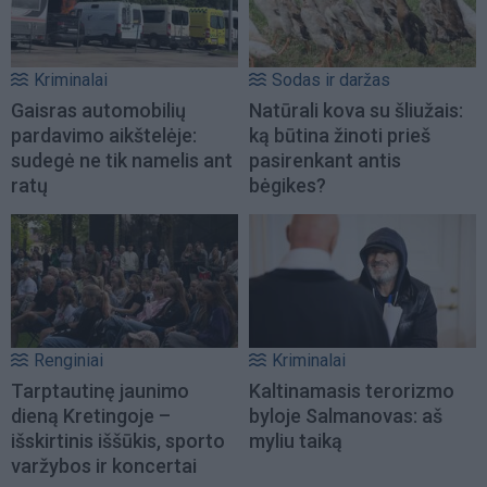
Kriminalai
Sodas ir daržas
Gaisras automobilių
Natūrali kova su šliužais:
pardavimo aikštelėje:
ką būtina žinoti prieš
sudegė ne tik namelis ant
pasirenkant antis
ratų
bėgikes?
Renginiai
Kriminalai
Tarptautinę jaunimo
Kaltinamasis terorizmo
dieną Kretingoje –
byloje Salmanovas: aš
išskirtinis iššūkis, sporto
myliu taiką
varžybos ir koncertai