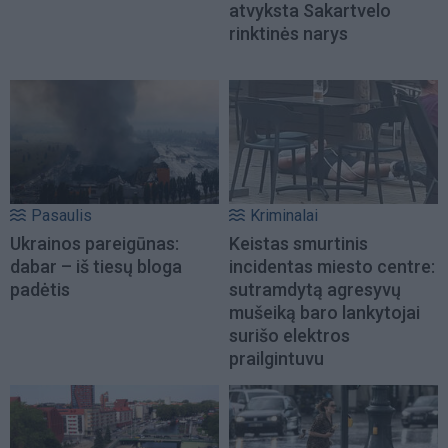
atvyksta Sakartvelo
rinktinės narys
Pasaulis
Kriminalai
Ukrainos pareigūnas:
Keistas smurtinis
dabar – iš tiesų bloga
incidentas miesto centre:
padėtis
sutramdytą agresyvų
mušeiką baro lankytojai
surišo elektros
prailgintuvu