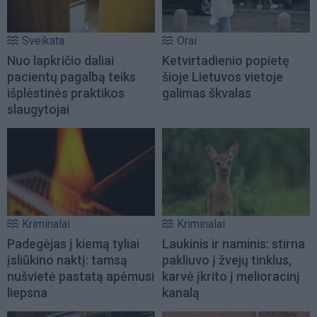
Sveikata
Orai
Nuo lapkričio daliai
Ketvirtadienio popietę
pacientų pagalbą teiks
šioje Lietuvos vietoje
išplėstinės praktikos
galimas škvalas
slaugytojai
Kriminalai
Kriminalai
Padegėjas į kiemą tyliai
Laukinis ir naminis: stirna
įsliūkino naktį: tamsą
pakliuvo į žvejų tinklus,
nušvietė pastatą apėmusi
karvė įkrito į melioracinį
liepsna
kanalą