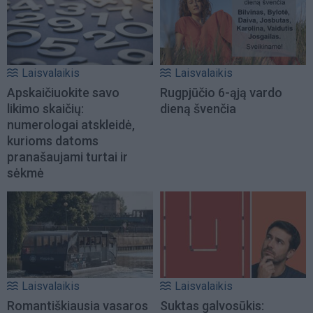
Laisvalaikis
Laisvalaikis
Apskaičiuokite savo
Rugpjūčio 6-ąją vardo
likimo skaičių:
dieną švenčia
numerologai atskleidė,
kurioms datoms
pranašaujami turtai ir
sėkmė
Laisvalaikis
Laisvalaikis
Romantiškiausia vasaros
Suktas galvosūkis: