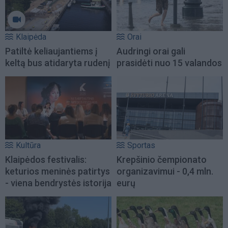
Klaipėda
Orai
Patiltė keliaujantiems į
Audringi orai gali
keltą bus atidaryta rudenį
prasidėti nuo 15 valandos
Kultūra
Sportas
Klaipėdos festivalis:
Krepšinio čempionato
keturios meninės patirtys
organizavimui - 0,4 mln.
- viena bendrystės istorija
eurų