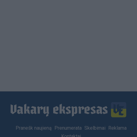
Load
More
Footer
Pranešk naujieną
Prenumerata
Skelbimai
Reklama
menu
Kontaktai