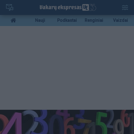
Pereiti
į
pagrindinį
Mobile
Nauji
Podkastai
Renginiai
Vaizdai
turinį
menu
bottom