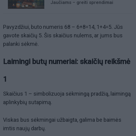
Jaučiams – greiti sprendimai
Pavyzdžiui, buto numeris 68 – 6+8=14, 1+4=5. Jūs
gavote skaičių 5. Šis skaičius nulems, ar jums bus
palanki sėkmė.
Laimingi butų numeriai: skaičių reikšmė
1
Skaičius 1 – simbolizuoja sėkmingą pradžią, laimingą
aplinkybių sutapimą.
Viskas bus sėkmingai užbaigta, galima be baimės
imtis naujų darbų.