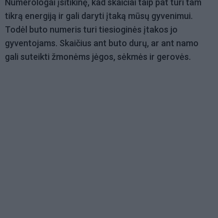
Numerologai įsitikinę, kad skaičiai taip pat turi tam
tikrą energiją ir gali daryti įtaką mūsų gyvenimui.
Todėl buto numeris turi tiesioginės įtakos jo
gyventojams. Skaičius ant buto durų, ar ant namo
gali suteikti žmonėms jėgos, sėkmės ir gerovės.