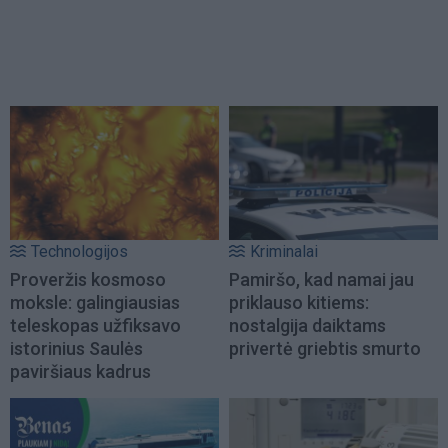
Technologijos
Kriminalai
Proveržis kosmoso
Pamiršo, kad namai jau
moksle: galingiausias
priklauso kitiems:
teleskopas užfiksavo
nostalgija daiktams
istorinius Saulės
privertė griebtis smurto
paviršiaus kadrus