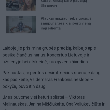
katastrofišką karo pabaigą
Ukrainoje
Plaukai mažiau riebaluosis: į
šampūną tereikia įberti vieną
ingredientą
Laidoje jie prisiminė grupės pradžią, kalbėjo apie
besikeičiančius narius, koncertus Lietuvoje ir
užsienyje bei atskleidė, kuo gyvena šiandien.
Paklaustas, ar per tris dešimtmečius scenoje daug
kas pasikeitė, Valdemaras Frankonis neslėpė –
pokyčių buvo itin daug.
„Mes buvome visi keturi solistai – Viktoras
Malinauskas, Janina Miščiukaitė, Ona Valiukevičiūtė ir