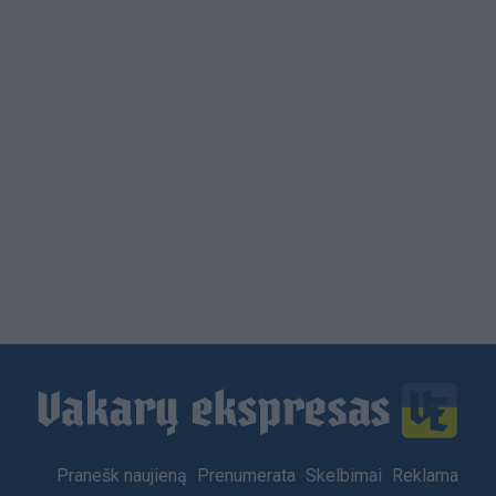
Load
More
Footer
Pranešk naujieną
Prenumerata
Skelbimai
Reklama