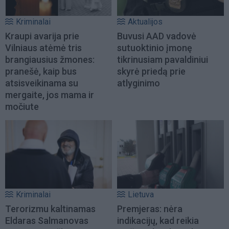
Kriminalai
Aktualijos
Kraupi avarija prie
Buvusi AAD vadovė
Vilniaus atėmė tris
sutuoktinio įmonę
brangiausius žmones:
tikrinusiam pavaldiniui
pranešė, kaip bus
skyrė priedą prie
atsisveikinama su
atlyginimo
mergaite, jos mama ir
močiute
Kriminalai
Lietuva
Terorizmu kaltinamas
Premjeras: nėra
Eldaras Salmanovas
indikacijų, kad reikia