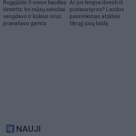
Rugpjūčio 5-osios liaudies
Ar jus lengva išvesti iš
išmintis: ko mūsų senoliai
pusiausvyros? Lazdos
vengdavo ir kokius orus
pasirinkimas atskleis
pranašavo gamta
tikrąjį jūsų būdą
NAUJI