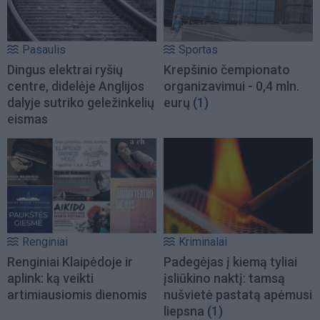
Pasaulis
Sportas
Dingus elektrai ryšių
Krepšinio čempionato
centre, didelėje Anglijos
organizavimui - 0,4 mln.
dalyje sutriko geležinkelių
eurų
(1)
eismas
Renginiai
Kriminalai
Renginiai Klaipėdoje ir
Padegėjas į kiemą tyliai
aplink: ką veikti
įsliūkino naktį: tamsą
artimiausiomis dienomis
nušvietė pastatą apėmusi
liepsna
(1)