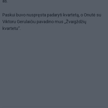
aš.
Paskui buvo nuspręsta padaryti kvartetą, o Onutė su
Viktoru Gerulaičiu pavadino mus „Žvaigždžių
kvartetu“.