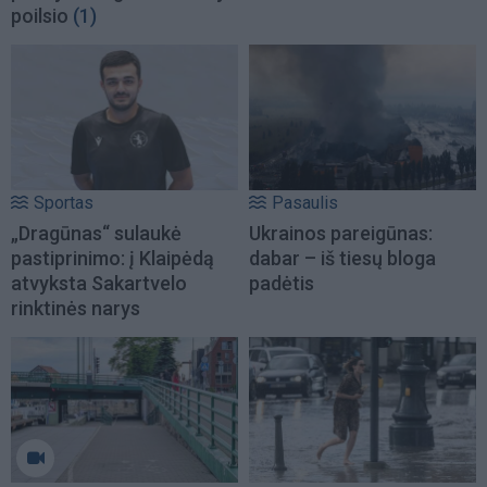
poilsio
(1)
Sportas
Pasaulis
„Dragūnas“ sulaukė
Ukrainos pareigūnas:
pastiprinimo: į Klaipėdą
dabar – iš tiesų bloga
atvyksta Sakartvelo
padėtis
rinktinės narys