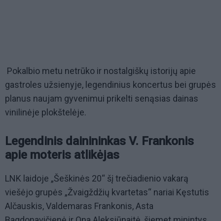
Pokalbio metu netrūko ir nostalgiškų istorijų apie
gastroles užsienyje, legendinius koncertus bei grupės
planus naujam gyvenimui prikelti senąsias dainas
vinilinėje plokštelėje.
Legendinis dainininkas V. Frankonis
apie moteris atlikėjas
LNK laidoje „Šeškinės 20“ šį trečiadienio vakarą
viešėjo grupės „Žvaigždžių kvartetas“ nariai Kęstutis
Alčauskis, Valdemaras Frankonis, Asta
Bagdonavičienė ir Ona Aleksiūnaitė, šiemet minintys