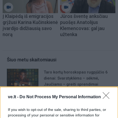
Į Klaipėdą iš emigracijos
Jūros šventę anksčiau
grįžusi Karina Kučinskienė
puošęs Anatolijus
įvardijo didžiausią savo
Klemencovas: gal jau
norą
užtenka
Šiuo metu skaitomiausi
Taro kortų horoskopas rugpjūčio 6
dienai: Svarstyklėms – sėkmė,
Jaučiams – greiti sprendimai
Trijų Zodiako ženklų jau
ve.lt -
Do Not Process My Personal Information
artimiausiomis dienomis laukia
triumfas visuose reikaluose
If you wish to opt-out of the sale, sharing to third parties, or
processing of your personal or sensitive information for