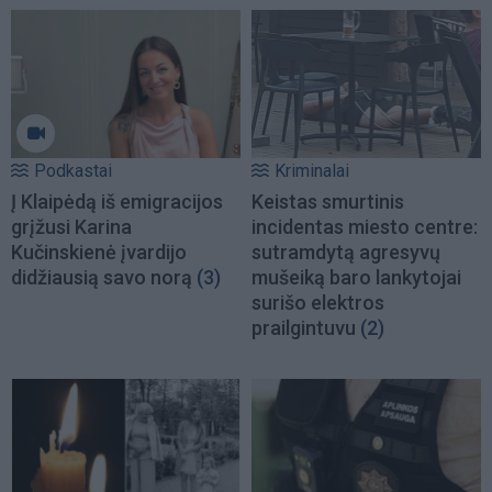
Podkastai
Kriminalai
Į Klaipėdą iš emigracijos
Keistas smurtinis
grįžusi Karina
incidentas miesto centre:
Kučinskienė įvardijo
sutramdytą agresyvų
didžiausią savo norą
(3)
mušeiką baro lankytojai
surišo elektros
prailgintuvu
(2)