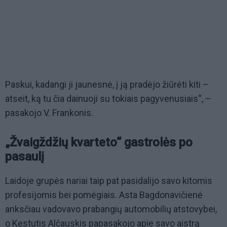
Paskui, kadangi ji jaunesnė, į ją pradėjo žiūrėti kiti –
atseit, ką tu čia dainuoji su tokiais pagyvenusiais“, –
pasakojo V. Frankonis.
„Žvaigždžių kvarteto“ gastrolės po
pasaulį
Laidoje grupės nariai taip pat pasidalijo savo kitomis
profesijomis bei pomėgiais. Asta Bagdonavičienė
anksčiau vadovavo prabangių automobilių atstovybei,
o Kęstutis Alčauskis papasakojo apie savo aistrą