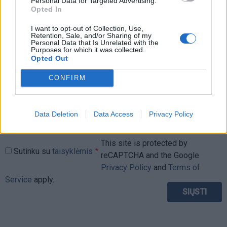
Personal Data for Targeted Advertising.
Opted In
I want to opt-out of Collection, Use,
Retention, Sale, and/or Sharing of my
Komentaras
Personal Data that Is Unrelated with the
Purposes for which it was collected.
Opted Out
CONFIRM
Data Deletion
Data Access
Privacy Policy
This site is protected by
Sutinku su
taisyklėmis
reCAPTCHA and the Google
Privacy Policy
and
Terms of
Service
apply.