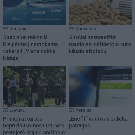
Renginiai
Kriminalai
Specialus reisas iš
Sukčiai nesnaudžia:
Klaipėdos į nemokamą
naudojasi dėl kietojo kuro
vakarėlį „Viena naktis
kilusiu ažiotažu
Nidoje“!
Lietuva
Verslas
Pirmoji atkurtos
„Enefit“ vadovas palieka
nepriklausomos Lietuvos
pareigas
premjerė atgulė amžinojo