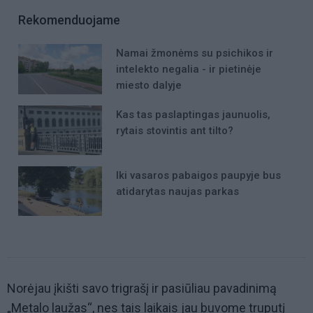
Rekomenduojame
Namai žmonėms su psichikos ir
intelekto negalia - ir pietinėje
miesto dalyje
Kas tas paslaptingas jaunuolis,
rytais stovintis ant tilto?
Iki vasaros pabaigos paupyje bus
atidarytas naujas parkas
Norėjau įkišti savo trigrašį ir pasiūliau pavadinimą
„Metalo laužas“, nes tais laikais jau buvome truputį