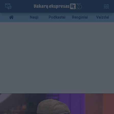
Pereiti
į
pagrindinį
Mobile
Nauji
Podkastai
Renginiai
Vaizdai
turinį
menu
bottom