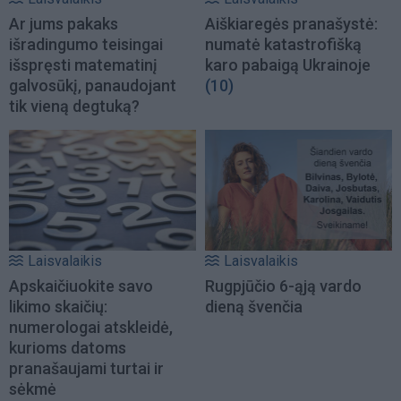
Ar jums pakaks
Aiškiaregės pranašystė:
išradingumo teisingai
numatė katastrofišką
išspręsti matematinį
karo pabaigą Ukrainoje
galvosūkį, panaudojant
(10)
tik vieną degtuką?
Laisvalaikis
Laisvalaikis
Apskaičiuokite savo
Rugpjūčio 6-ąją vardo
likimo skaičių:
dieną švenčia
numerologai atskleidė,
kurioms datoms
pranašaujami turtai ir
sėkmė