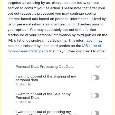
Šie Zodiako ženklai pagaliau
targeted advertising by us, please use the below opt-out
pasieks proveržį, kurio taip ilgai
section to confirm your selection. Please note that after your
laukė
opt-out request is processed you may continue seeing
interest-based ads based on personal information utilized by
us or personal information disclosed to third parties prior to
your opt-out. You may separately opt-out of the further
disclosure of your personal information by third parties on the
IAB’s list of downstream participants. This information may
also be disclosed by us to third parties on the
IAB’s List of
Raktažodžiai
Downstream Participants
that may further disclose it to other
estrada
veteranai
VE.lt laisvalaikis
third parties.
Personal Data Processing Opt Outs
I want to opt-out of the Sharing of my
Komentarai
personal data.
Opted In
I want to opt-out of the Sale of my
Rašyti komentarą
Personal Data.
Opted In
Jūsų vardas
I want to opt-out of processing my