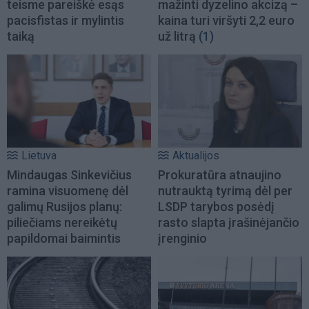
teisme pareiškė esąs
mažinti dyzelino akcizą –
pacisfistas ir mylintis
kaina turi viršyti 2,2 euro
taiką
už litrą
(1)
Lietuva
Aktualijos
Mindaugas Sinkevičius
Prokuratūra atnaujino
ramina visuomenę dėl
nutrauktą tyrimą dėl per
galimų Rusijos planų:
LSDP tarybos posėdį
piliečiams nereikėtų
rasto slapta įrašinėjančio
papildomai baimintis
įrenginio