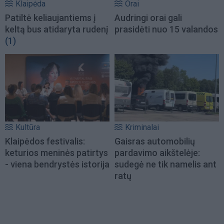
Klaipėda
Orai
Patiltė keliaujantiems į
Audringi orai gali
keltą bus atidaryta rudenį
prasidėti nuo 15 valandos
(1)
Kultūra
Kriminalai
Klaipėdos festivalis:
Gaisras automobilių
keturios meninės patirtys
pardavimo aikštelėje:
- viena bendrystės istorija
sudegė ne tik namelis ant
ratų