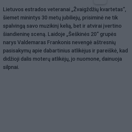
Lietuvos estrados veteranai „Žvaigždžių kvartetas“,
šiemet minintys 30 metų jubiliejų, prisiminė ne tik
spalvingą savo muzikinį kelią, bet ir atvirai įvertino
šiandieninę sceną. Laidoje „Šeškinės 20“ grupės
narys Valdemaras Frankonis nevengė aštresnių
pasisakymų apie dabartinius atlikėjus ir pareiškė, kad
didžioji dalis moterų atlikėjų, jo nuomone, dainuoja
silpnai.