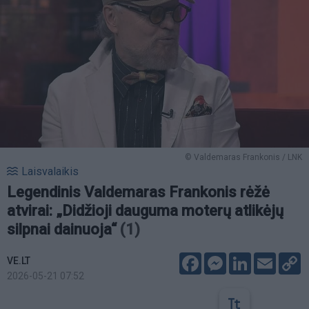
© Valdemaras Frankonis / LNK
Laisvalaikis
Legendinis Valdemaras Frankonis rėžė
atvirai: „Didžioji dauguma moterų atlikėjų
silpnai dainuoja“
(1)
Facebook
Messenger
LinkedIn
Email
C
VE.LT
L
2026-05-21 07:52