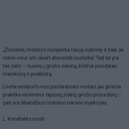
„Žiūrėkite, moterys nusiperka naują suknelę ir kaip jai
norisi visur eiti, iškart atsiranda nuotaika! Tad tai yra
tas pats – nueinu į grožio saloną, būtinai pasidarau
manikiūrą ir pedikiūrą.
Liveta nesipurto nuo pastaraisiais metais jau įprasta
praktika moterims tapusių įvairių grožio procedūrų –
pati yra išbandžiusi botulino toksino injekcijas.
L. Kondratės nuotr.