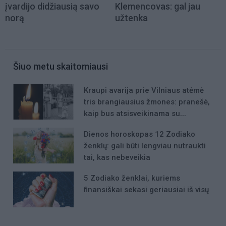
įvardijo didžiausią savo
Klemencovas: gal jau
norą
užtenka
Šiuo metu skaitomiausi
Kraupi avarija prie Vilniaus atėmė
tris brangiausius žmones: pranešė,
kaip bus atsisveikinama su
mergaite, jos mama ir močiute
Dienos horoskopas 12 Zodiako
ženklų: gali būti lengviau nutraukti
tai, kas nebeveikia
5 Zodiako ženklai, kuriems
finansiškai sekasi geriausiai iš visų