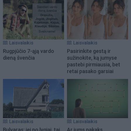
Laisvalaikis
Laisvalaikis
Rugpjūčio 7-ąją vardo
Pasirinkite gestą ir
dieną švenčia
sužinokite, ką jumyse
pastebi pirmiausia, bet
retai pasako garsiai
Laisvalaikis
Laisvalaikis
Bulvaras: jei po lygiai, tai
Ar jums pakaks