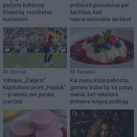
pažįsta kultūrinę
prižiūrėti pomidorus per
Klaipėdą: rezultatas
karščius, kad
nustebino
neprarastumėte derliaus
Sportas
Receptai
Vilniaus „Žalgiris“
Kai manų košė pabosta,
kapituliavo prieš „Hajduk“
gaminu bubertą: tie patys
– praleido net penkis
manai, bet tekstūra
įvarčius
primena lengvą pudingą