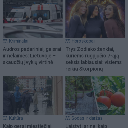
Kriminalai
Horoskopai
Audros padariniai, gaisrai
Trys Zodiako ženklai,
ir nelaimės: Lietuvoje –
kuriems rugpjūčio 7-ąją
skaudžių įvykių virtinė
seksis labiausiai: visiems
reikia Skorpionų
Kultūra
Sodas ir daržas
Kaip gerai miestiečiai
Laistyti ar ne: kaip