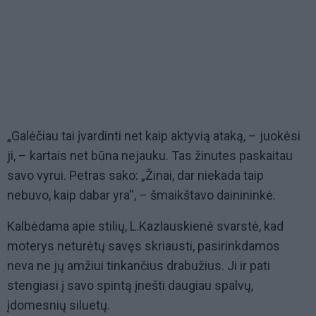
„Galėčiau tai įvardinti net kaip aktyvią ataką, – juokėsi
ji, – kartais net būna nejauku. Tas žinutes paskaitau
savo vyrui. Petras sako: „Žinai, dar niekada taip
nebuvo, kaip dabar yra“, – šmaikštavo dainininkė.
Kalbėdama apie stilių, L.Kazlauskienė svarstė, kad
moterys neturėtų savęs skriausti, pasirinkdamos
neva ne jų amžiui tinkančius drabužius. Ji ir pati
stengiasi į savo spintą įnešti daugiau spalvų,
įdomesnių siluetų.