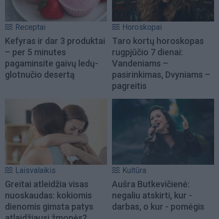
Receptai
Horoskopai
Kefyras ir dar 3 produktai
Taro kortų horoskopas
– per 5 minutes
rugpjūčio 7 dienai:
pagaminsite gaivų ledų-
Vandeniams –
glotnučio desertą
pasirinkimas, Dvyniams –
pagreitis
Laisvalaikis
Kultūra
Greitai atleidžia visas
Aušra Butkevičienė:
nuoskaudas: kokiomis
negaliu atskirti, kur -
dienomis gimsta patys
darbas, o kur - pomėgis
atlaidžiausi žmonės?