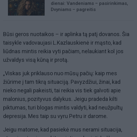
dienai: Vandeniams – pasirinkimas,
Dvyniams – pagreitis
Būsi geros nuotaikos – ir aplinka tą patį dovanos. Šia
taisykle vadovaujasi L.Kazlauskienė ir mąsto, kad
liūdnas mintis reikia vyti pačiam, nelaukiant kol jos
užvaldys visą kūną ir protą.
„Viskas juk priklauso nuo mūsų pačių: kaip mes
žiūrime į tam tikrą situaciją. Pavyzdžiui, žinai, kad
nieko negali pakeisti, tai reikia vis tiek galvoti apie
malonius, pozityvus dalykus. Jeigu pradeda kilti
piktumas, turi blogas mintis valdyti, kad neužpultų
depresija. Mes taip su vyru Petru ir darome.
Jeigu matome, kad pasiekė mus nerami situacija,