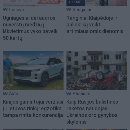
Lietuva
Renginiai
Ugniagesiai dėl audros
Renginiai Klaipėdoje ir
nuverstų medžių į
aplink: ką veikti
iškvietimus vyko beveik
artimiausiomis dienomis
50 kartų
Auto
Pasaulis
Kinijos gamintojai veržiasi
Kaip Rusijos balistinės
į Lietuvos rinką: egzotika
raketos naudojasi
tampa rimta konkurencija
Ukrainos oro gynybos
skylėmis