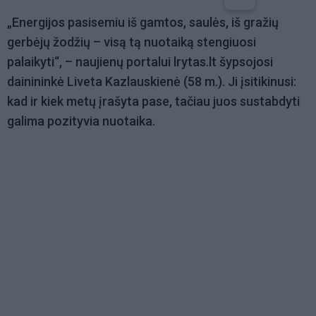
„Energijos pasisemiu iš gamtos, saulės, iš gražių
gerbėjų žodžių – visą tą nuotaiką stengiuosi
palaikyti“, – naujienų portalui lrytas.lt šypsojosi
dainininkė Liveta Kazlauskienė (58 m.). Ji įsitikinusi:
kad ir kiek metų įrašyta pase, tačiau juos sustabdyti
galima pozityvia nuotaika.