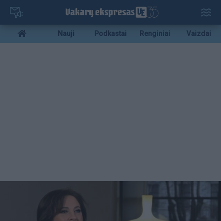
Pereiti
į
pagrindinį
Mobile
Nauji
Podkastai
Renginiai
Vaizdai
turinį
menu
bottom