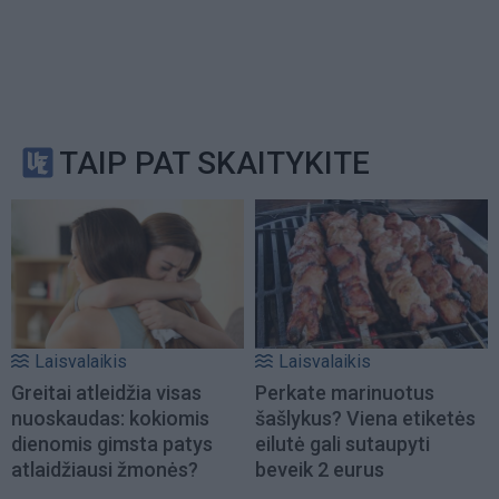
TAIP PAT SKAITYKITE
Laisvalaikis
Laisvalaikis
Greitai atleidžia visas
Perkate marinuotus
nuoskaudas: kokiomis
šašlykus? Viena etiketės
dienomis gimsta patys
eilutė gali sutaupyti
atlaidžiausi žmonės?
beveik 2 eurus