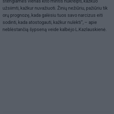
stengiamės vienas kito mintis nukreipti, kažkuo
užsiimti, kažkur nuvažiuoti. Žinių nežiūriu, pažiūriu tik
orų prognozę, kada galėsiu tuos savo narcizus eiti
sodinti, kada atostogauti, kažkur nulėkti“, – apie
neblėstančią šypseną veide kalbėjo L.Kazlauskienė.