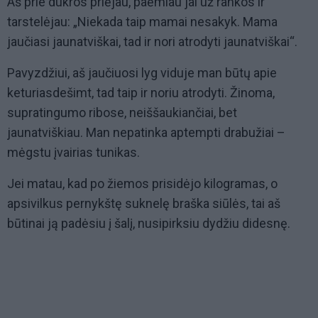
Aš prie dukros priėjau, paėmiau jai už rankos ir
tarstelėjau: „Niekada taip mamai nesakyk. Mama
jaučiasi jaunatviškai, tad ir nori atrodyti jaunatviškai“.
Pavyzdžiui, aš jaučiuosi lyg viduje man būtų apie
keturiasdešimt, tad taip ir noriu atrodyti. Žinoma,
supratingumo ribose, neiššaukiančiai, bet
jaunatviškiau. Man nepatinka aptempti drabužiai –
mėgstu įvairias tunikas.
Jei matau, kad po žiemos prisidėjo kilogramas, o
apsivilkus pernykštę suknelę braška siūlės, tai aš
būtinai ją padėsiu į šalį, nusipirksiu dydžiu didesnę.