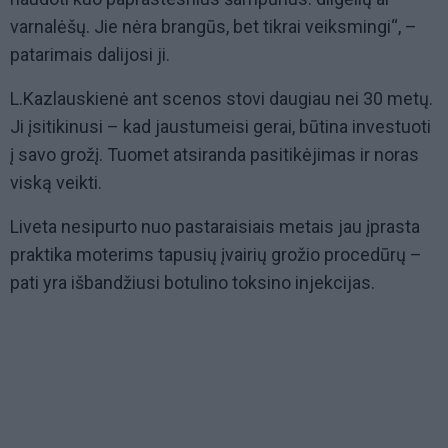
varnalėšų. Jie nėra brangūs, bet tikrai veiksmingi“, –
patarimais dalijosi ji.
L.Kazlauskienė ant scenos stovi daugiau nei 30 metų.
Ji įsitikinusi – kad jaustumeisi gerai, būtina investuoti
į savo grožį. Tuomet atsiranda pasitikėjimas ir noras
viską veikti.
Liveta nesipurto nuo pastaraisiais metais jau įprasta
praktika moterims tapusių įvairių grožio procedūrų –
pati yra išbandžiusi botulino toksino injekcijas.