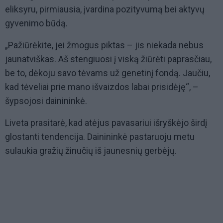
eliksyru, pirmiausia, įvardina pozityvumą bei aktyvų
gyvenimo būdą.
„Pažiūrėkite, jei žmogus piktas – jis niekada nebus
jaunatviškas. Aš stengiuosi į viską žiūrėti paprasčiau,
be to, dėkoju savo tėvams už genetinį fondą. Jaučiu,
kad tėveliai prie mano išvaizdos labai prisidėję“, –
šypsojosi dainininkė.
Liveta prasitarė, kad atėjus pavasariui išryškėjo širdį
glostanti tendencija. Dainininkė pastaruoju metu
sulaukia gražių žinučių iš jaunesnių gerbėjų.