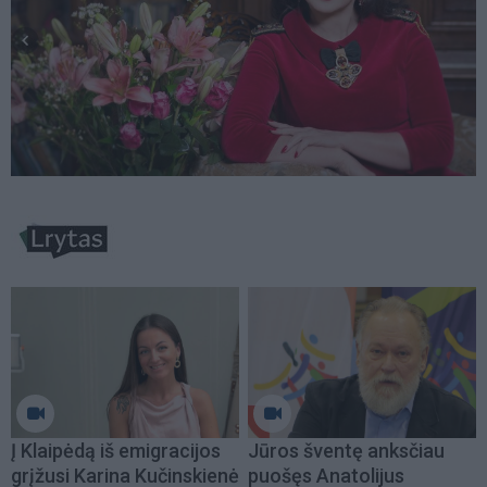
Į Klaipėdą iš emigracijos
Jūros šventę anksčiau
grįžusi Karina Kučinskienė
puošęs Anatolijus