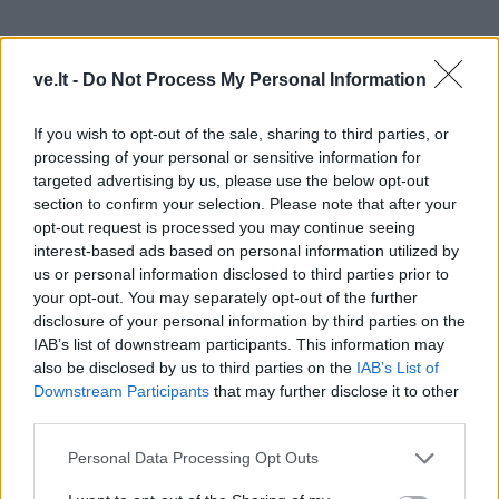
ve.lt -
Do Not Process My Personal Information
Štai, turėjau mango vaisių, jį susipjausčiau ir su
If you wish to opt-out of the sale, sharing to third parties, or
processing of your personal or sensitive information for
žievele išsitryniau rankas. Pamatysite, nereikės jokių
targeted advertising by us, please use the below opt-out
kremų! Lepinu save natūraliais būdais“, – grožio
section to confirm your selection. Please note that after your
receptais dalijosi L.Kazlauskienė.
opt-out request is processed you may continue seeing
interest-based ads based on personal information utilized by
Liveta Kazlauskienė įsitikinusi – svarbiausias grožio
us or personal information disclosed to third parties prior to
your opt-out. You may separately opt-out of the further
ritualas yra gera nuotaika.
disclosure of your personal information by third parties on the
IAB’s list of downstream participants. This information may
Livetos vizitinė kortelė – ilgi, banguoti juodi plaukai.
also be disclosed by us to third parties on the
IAB’s List of
Dainininkė brangių šampūnų neperka, be to, šie tik
Downstream Participants
that may further disclose it to other
buvo pabloginę plaukų būklę.
third parties.
Personal Data Processing Opt Outs
„Žinote, kai buvau pradėjusi pirkti brangius šampūnus,
jie pradėjo stipriai slinkti... Žinoma, prie to prisideda ir