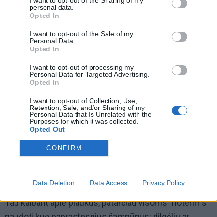
I want to opt-out of the Sharing of my
personal data.
organizmas: turiu skydliaukės problemų, kuri stipriai
Opted In
reguliuoja nuotaikų kaitą. Tačiau aš stipriai savimi
I want to opt-out of the Sale of my
rūpinuosi, kad nepamesčiau tos nuotaikos!
Personal Data.
Opted In
I want to opt-out of processing my
Personal Data for Targeted Advertising.
Opted In
I want to opt-out of Collection, Use,
Retention, Sale, and/or Sharing of my
Personal Data that Is Unrelated with the
Purposes for which it was collected.
Opted Out
CONFIRM
Data Deletion
Data Access
Privacy Policy
Tad kalbant apie plaukus, patarčiau visoms moterims
naudoti kuo paprastesnius šampūnus: dilgėlių ar