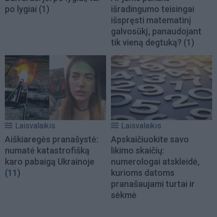
po lygiai
(1)
išradingumo teisingai
išspręsti matematinį
galvosūkį, panaudojant
tik vieną degtuką?
(1)
Laisvalaikis
Laisvalaikis
Aiškiaregės pranašystė:
Apskaičiuokite savo
numatė katastrofišką
likimo skaičių:
karo pabaigą Ukrainoje
numerologai atskleidė,
(11)
kurioms datoms
pranašaujami turtai ir
sėkmė