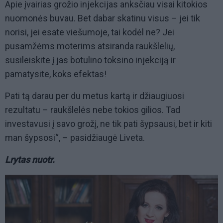
Apie įvairias grožio injekcijas anksčiau visai kitokios
nuomonės buvau. Bet dabar skatinu visus – jei tik
norisi, jei esate viešumoje, tai kodėl ne? Jei
pusamžėms moterims atsiranda raukšlelių,
susileiskite į jas botulino toksino injekciją ir
pamatysite, koks efektas!
Pati tą darau per du metus kartą ir džiaugiuosi
rezultatu – raukšlelės nebe tokios gilios. Tad
investavusi į savo grožį, ne tik pati šypsausi, bet ir kiti
man šypsosi“, – pasidžiaugė Liveta.
Lrytas nuotr.