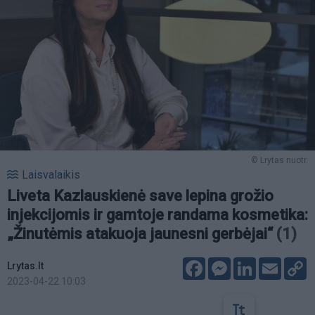
© Lrytas nuotr.
Laisvalaikis
Liveta Kazlauskienė save lepina grožio
injekcijomis ir gamtoje randama kosmetika:
„Žinutėmis atakuoja jaunesni gerbėjai“
(1)
Facebook
Messenger
LinkedIn
Email
C
Lrytas.lt
L
2023-04-22 10:03