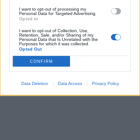
I want to opt-out of processing my
Personal Data for Targeted Advertising.
Opted In
I want to opt-out of Collection, Use,
Retention, Sale, and/or Sharing of my
Personal Data that Is Unrelated with the
Laisvalaikis
Laisvalaikis
Purposes for which it was collected.
Opted Out
Rugpjūčio 5-osios liaudies
Ar jus lengva išvesti iš
išmintis: ko mūsų senoliai
pusiausvyros? Lazdos
CONFIRM
vengdavo ir kokius orus
pasirinkimas atskleis
pranašavo gamta
tikrąjį jūsų būdą
Data Deletion
Data Access
Privacy Policy