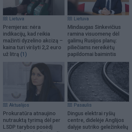
Lietuva
Lietuva
Premjeras: nėra
Mindaugas Sinkevičius
indikacijų, kad reikia
ramina visuomenę dėl
mažinti dyzelino akcizą –
galimų Rusijos planų:
kaina turi viršyti 2,2 euro
piliečiams nereikėtų
už litrą
(1)
papildomai baimintis
Aktualijos
Pasaulis
Prokuratūra atnaujino
Dingus elektrai ryšių
nutrauktą tyrimą dėl per
centre, didelėje Anglijos
LSDP tarybos posėdį
dalyje sutriko geležinkelių