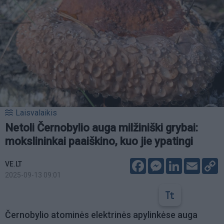
Laisvalaikis
Netoli Černobylio auga milžiniški grybai:
mokslininkai paaiškino, kuo jie ypatingi
Facebook
Messenger
LinkedIn
Email
C
VE.LT
L
2025-09-13 09:01
Černobylio atominės elektrinės apylinkėse auga