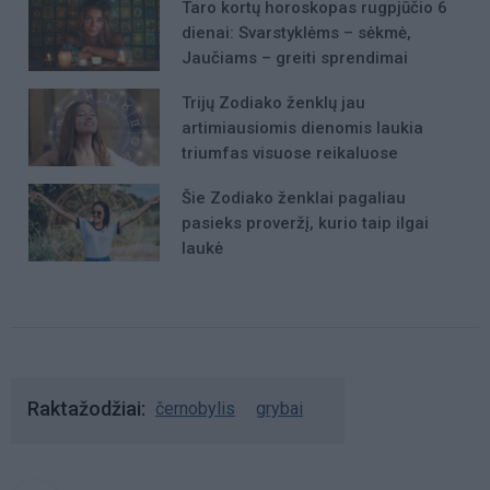
Taro kortų horoskopas rugpjūčio 6
dienai: Svarstyklėms – sėkmė,
Jaučiams – greiti sprendimai
Trijų Zodiako ženklų jau
artimiausiomis dienomis laukia
triumfas visuose reikaluose
Šie Zodiako ženklai pagaliau
pasieks proveržį, kurio taip ilgai
laukė
Raktažodžiai
černobylis
grybai