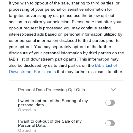
If you wish to opt-out of the sale, sharing to third parties, or
Apskaičiuokite savo
Rugpjūčio 6-ąją vardo
processing of your personal or sensitive information for
likimo skaičių:
dieną švenčia
targeted advertising by us, please use the below opt-out
numerologai atskleidė,
section to confirm your selection. Please note that after your
kurioms datoms
opt-out request is processed you may continue seeing
pranašaujami turtai ir
interest-based ads based on personal information utilized by
us or personal information disclosed to third parties prior to
sėkmė
your opt-out. You may separately opt-out of the further
disclosure of your personal information by third parties on the
IAB’s list of downstream participants. This information may
also be disclosed by us to third parties on the
IAB’s List of
Downstream Participants
that may further disclose it to other
third parties.
Personal Data Processing Opt Outs
Laisvalaikis
Laisvalaikis
Romantiškiausia vasaros
Suktas galvosūkis:
I want to opt-out of the Sharing of my
personal data.
kelionė Klaipėdoje –
perkelkite tris degtukus ir
Opted In
elektriniu vandens
sudarykite du kvadratus
autobusu
(1)
I want to opt-out of the Sale of my
Personal Data.
Opted In