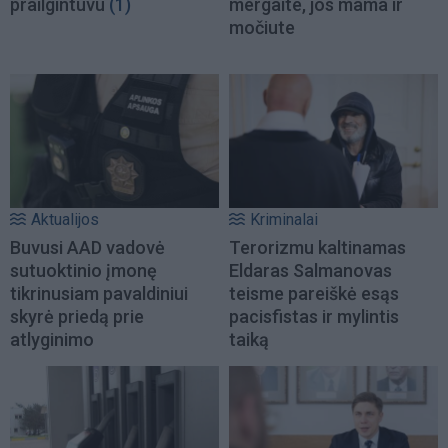
prailgintuvu
(1)
mergaite, jos mama ir
močiute
Aktualijos
Kriminalai
Buvusi AAD vadovė
Terorizmu kaltinamas
sutuoktinio įmonę
Eldaras Salmanovas
tikrinusiam pavaldiniui
teisme pareiškė esąs
skyrė priedą prie
pacisfistas ir mylintis
atlyginimo
taiką