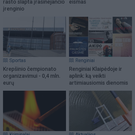
rasto slapta įrašinėjančio
eismas
įrenginio
Sportas
Renginiai
Krepšinio čempionato
Renginiai Klaipėdoje ir
organizavimui - 0,4 mln.
aplink: ką veikti
eurų
artimiausiomis dienomis
Kriminalai
Aktualijos