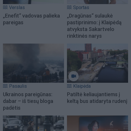
Verslas
Sportas
„Enefit“ vadovas palieka
„Dragūnas“ sulaukė
pareigas
pastiprinimo: į Klaipėdą
atvyksta Sakartvelo
rinktinės narys
Pasaulis
Klaipėda
Ukrainos pareigūnas:
Patiltė keliaujantiems į
dabar – iš tiesų bloga
keltą bus atidaryta rudenį
padėtis