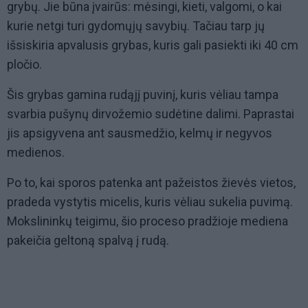
grybų. Jie būna įvairūs: mėsingi, kieti, valgomi, o kai
kurie netgi turi gydomųjų savybių. Tačiau tarp jų
išsiskiria apvalusis grybas, kuris gali pasiekti iki 40 cm
pločio.
Šis grybas gamina rudąjį puvinį, kuris vėliau tampa
svarbia pušynų dirvožemio sudėtine dalimi. Paprastai
jis apsigyvena ant sausmedžio, kelmų ir negyvos
medienos.
Po to, kai sporos patenka ant pažeistos žievės vietos,
pradeda vystytis micelis, kuris vėliau sukelia puvimą.
Mokslininkų teigimu, šio proceso pradžioje mediena
pakeičia geltoną spalvą į rudą.