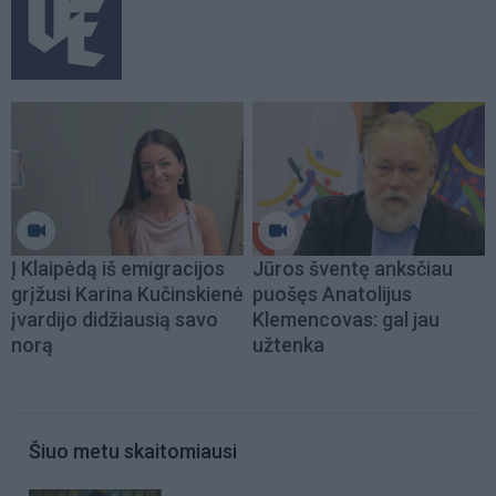
Į Klaipėdą iš emigracijos
Jūros šventę anksčiau
grįžusi Karina Kučinskienė
puošęs Anatolijus
įvardijo didžiausią savo
Klemencovas: gal jau
norą
užtenka
Šiuo metu skaitomiausi