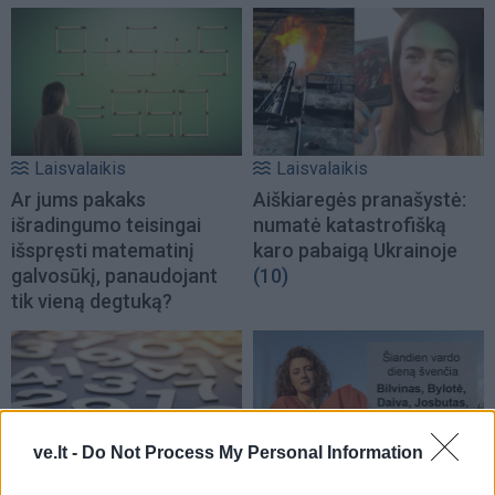
Laisvalaikis
Laisvalaikis
Ar jums pakaks
Aiškiaregės pranašystė:
išradingumo teisingai
numatė katastrofišką
išspręsti matematinį
karo pabaigą Ukrainoje
galvosūkį, panaudojant
(10)
tik vieną degtuką?
ve.lt -
Do Not Process My Personal Information
Laisvalaikis
Laisvalaikis