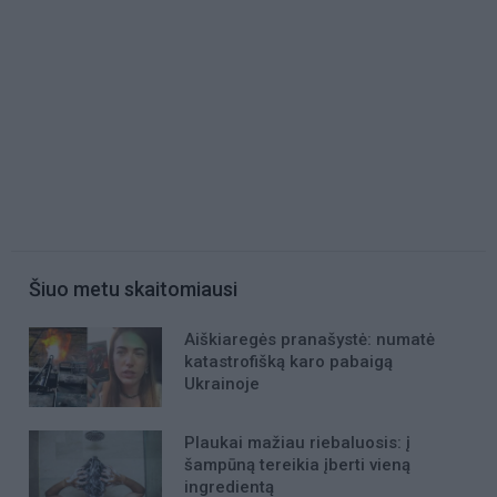
Šiuo metu skaitomiausi
Aiškiaregės pranašystė: numatė
katastrofišką karo pabaigą
Ukrainoje
Plaukai mažiau riebaluosis: į
šampūną tereikia įberti vieną
ingredientą