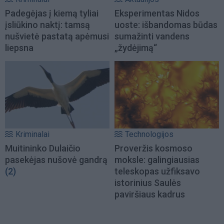
Padegėjas į kiemą tyliai
Eksperimentas Nidos
įsliūkino naktį: tamsą
uoste: išbandomas būdas
nušvietė pastatą apėmusi
sumažinti vandens
liepsna
„žydėjimą“
Kriminalai
Technologijos
Muitininko Dulaičio
Proveržis kosmoso
pasekėjas nušovė gandrą
moksle: galingiausias
(2)
teleskopas užfiksavo
istorinius Saulės
paviršiaus kadrus