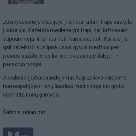
„Išsivysčiusioje stadijoje ji tampa ruda ir trapi, suskyla
į kubelius. Pažeista mediena yra trapi, gali lūžti esant
stipriam vėjui ir tampa netinkama naudoti. Kartais jis
gali paveikti ir susilpnėjusius gyvus medžius per
įvairius sužalojimus kamieno apatinėje dalyje“, –
pasakojo tyrėjai.
Apvalusis grybas naudojamas kaip žaliava vaistams
homeopatijoje ir kinų liaudies medicinoje bei grybų
aromatizatorių gamybai.
Šaltinis: unian.net