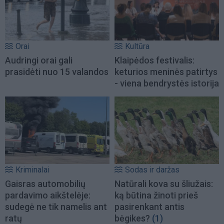
Orai
Kultūra
Audringi orai gali
Klaipėdos festivalis:
prasidėti nuo 15 valandos
keturios meninės patirtys
- viena bendrystės istorija
Kriminalai
Sodas ir daržas
Gaisras automobilių
Natūrali kova su šliužais:
pardavimo aikštelėje:
ką būtina žinoti prieš
sudegė ne tik namelis ant
pasirenkant antis
ratų
bėgikes?
(1)