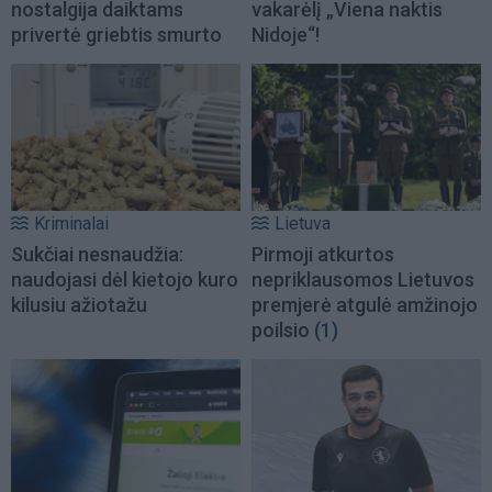
nostalgija daiktams
vakarėlį „Viena naktis
privertė griebtis smurto
Nidoje“!
Kriminalai
Lietuva
Sukčiai nesnaudžia:
Pirmoji atkurtos
naudojasi dėl kietojo kuro
nepriklausomos Lietuvos
kilusiu ažiotažu
premjerė atgulė amžinojo
poilsio
(1)