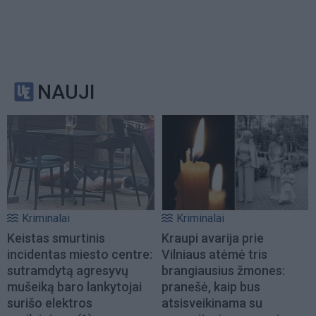
NAUJI
Kriminalai
Kriminalai
Keistas smurtinis
Kraupi avarija prie
incidentas miesto centre:
Vilniaus atėmė tris
sutramdytą agresyvų
brangiausius žmones:
mušeiką baro lankytojai
pranešė, kaip bus
surišo elektros
atsisveikinama su