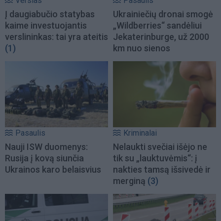
Verslas
Pasaulis
Į daugiabučio statybas
Ukrainiečių dronai smogė
kaime investuojantis
„Wildberries“ sandėliui
verslininkas: tai yra ateitis
Jekaterinburge, už 2000
(1)
km nuo sienos
Pasaulis
Kriminalai
Nauji ISW duomenys:
Nelaukti svečiai išėjo ne
Rusija į kovą siunčia
tik su „lauktuvėmis“: į
Ukrainos karo belaisvius
nakties tamsą išsivedė ir
merginą
(3)