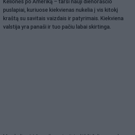
Kelionės po Ameriką – tarsi nauji dienoraščio
puslapiai, kuriuose kiekvienas nukelia į vis kitokį
kraštą su savitais vaizdais ir patyrimais. Kiekviena
valstija yra panaši ir tuo pačiu labai skirtinga.