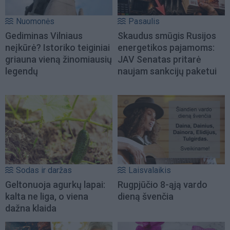
Nuomonės
Pasaulis
Gediminas Vilniaus
Skaudus smūgis Rusijos
neįkūrė? Istoriko teiginiai
energetikos pajamoms:
griauna vieną žinomiausių
JAV Senatas pritarė
legendų
naujam sankcijų paketui
Sodas ir daržas
Laisvalaikis
Geltonuoja agurkų lapai:
Rugpjūčio 8-ąją vardo
kalta ne liga, o viena
dieną švenčia
dažna klaida