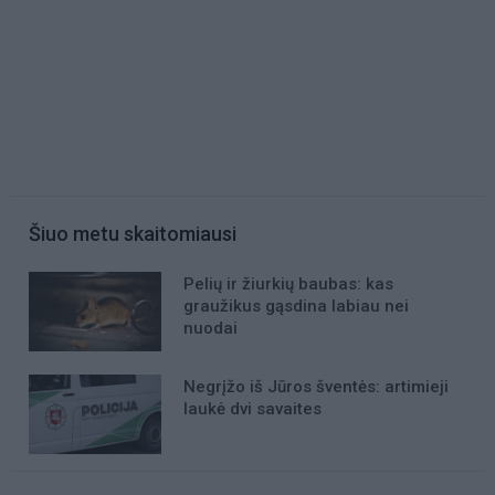
Šiuo metu skaitomiausi
Pelių ir žiurkių baubas: kas
graužikus gąsdina labiau nei
nuodai
Negrįžo iš Jūros šventės: artimieji
laukė dvi savaites