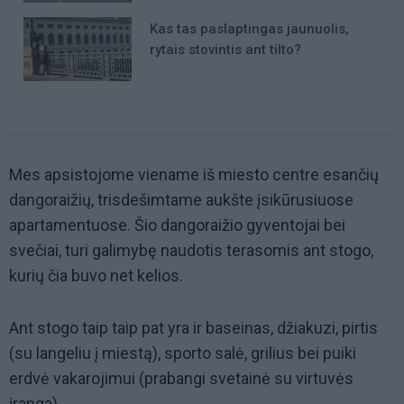
Kas tas paslaptingas jaunuolis,
rytais stovintis ant tilto?
Mes apsistojome viename iš miesto centre esančių
dangoraižių, trisdešimtame aukšte įsikūrusiuose
apartamentuose. Šio dangoraižio gyventojai bei
svečiai, turi galimybę naudotis terasomis ant stogo,
kurių čia buvo net kelios.
Ant stogo taip taip pat yra ir baseinas, džiakuzi, pirtis
(su langeliu į miestą), sporto salė, grilius bei puiki
erdvė vakarojimui (prabangi svetainė su virtuvės
įranga).