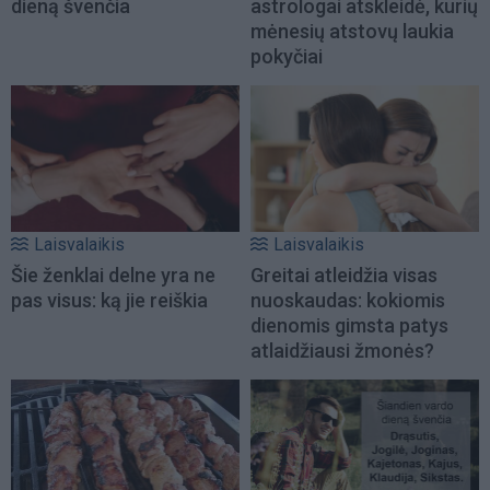
dieną švenčia
astrologai atskleidė, kurių
mėnesių atstovų laukia
pokyčiai
Laisvalaikis
Laisvalaikis
Šie ženklai delne yra ne
Greitai atleidžia visas
pas visus: ką jie reiškia
nuoskaudas: kokiomis
dienomis gimsta patys
atlaidžiausi žmonės?