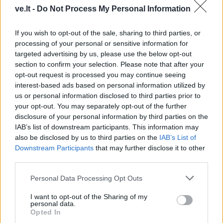
ve.lt -
Do Not Process My Personal Information
Į Klaipėdą iš emigracijos
Jūros šventę anksčiau
grįžusi Karina Kučinskienė
puošęs Anatolijus
If you wish to opt-out of the sale, sharing to third parties, or
processing of your personal or sensitive information for
įvardijo didžiausią savo
Klemencovas: gal jau
targeted advertising by us, please use the below opt-out
norą
užtenka
section to confirm your selection. Please note that after your
opt-out request is processed you may continue seeing
interest-based ads based on personal information utilized by
us or personal information disclosed to third parties prior to
Šiuo metu skaitomiausi
your opt-out. You may separately opt-out of the further
disclosure of your personal information by third parties on the
IAB’s list of downstream participants. This information may
Aiškiaregės pranašystė: numatė
also be disclosed by us to third parties on the
IAB’s List of
katastrofišką karo pabaigą
Downstream Participants
that may further disclose it to other
Ukrainoje
third parties.
Mirė garsi lietuvių aktorė: „Jos
Personal Data Processing Opt Outs
vaidmenys išliks Lietuvos teatro
istorijoje“
I want to opt-out of the Sharing of my
personal data.
Opted In
„Fūristas“ į judrią sankryžą įlėkė „ant