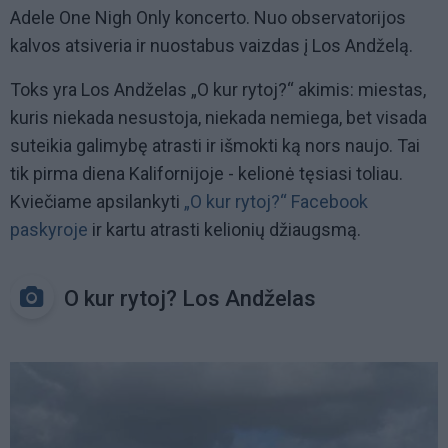
Adele One Nigh Only koncerto. Nuo observatorijos
kalvos atsiveria ir nuostabus vaizdas į Los Andželą.
Toks yra Los Andželas „O kur rytoj?“ akimis: miestas,
kuris niekada nesustoja, niekada nemiega, bet visada
suteikia galimybę atrasti ir išmokti ką nors naujo. Tai
tik pirma diena Kalifornijoje - kelionė tęsiasi toliau.
Kviečiame apsilankyti
„O kur rytoj?“ Facebook
paskyroje
ir kartu atrasti kelionių džiaugsmą.
O kur rytoj? Los Andželas