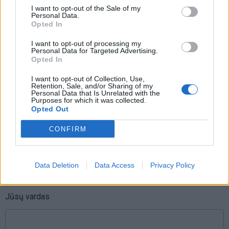
rankinio“: vilkiko puspriekabės ratai
I want to opt-out of the Sale of my
pakilo į orą
Personal Data.
Opted In
I want to opt-out of processing my
Personal Data for Targeted Advertising.
Opted In
I want to opt-out of Collection, Use,
Retention, Sale, and/or Sharing of my
Raktažodžiai
los andželas
Personal Data that Is Unrelated with the
Purposes for which it was collected.
Opted Out
CONFIRM
Komentarai
Data Deletion
Data Access
Privacy Policy
Rašyti komentarą
Jūsų vardas