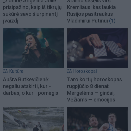
„Zombė Angelina Jolie“
Stalino šešėlis virš
prisipažino, kaip iš tikrųjų
Kremliaus: kas laukia
sukūrė savo šiurpinantį
Rusijos pasitraukus
įvaizdį
Vladimirui Putinui
(1)
Kultūra
Horoskopai
Aušra Butkevičienė:
Taro kortų horoskopas
negaliu atskirti, kur -
rugpjūčio 8 dienai:
darbas, o kur - pomėgis
Mergelėms — ginčai,
Vėžiams — emocijos