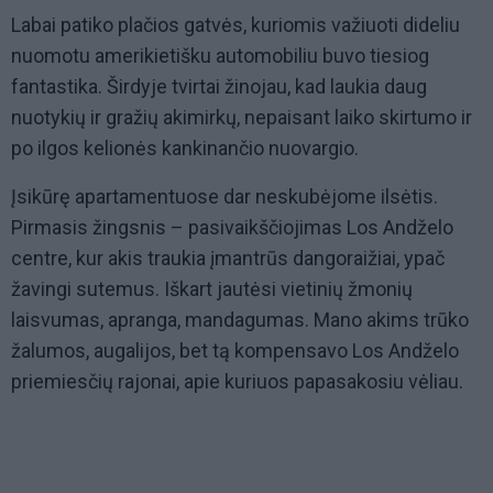
Labai patiko plačios gatvės, kuriomis važiuoti dideliu
nuomotu amerikietišku automobiliu buvo tiesiog
fantastika. Širdyje tvirtai žinojau, kad laukia daug
nuotykių ir gražių akimirkų, nepaisant laiko skirtumo ir
po ilgos kelionės kankinančio nuovargio.
Įsikūrę apartamentuose dar neskubėjome ilsėtis.
Pirmasis žingsnis – pasivaikščiojimas Los Andželo
centre, kur akis traukia įmantrūs dangoraižiai, ypač
žavingi sutemus. Iškart jautėsi vietinių žmonių
laisvumas, apranga, mandagumas. Mano akims trūko
žalumos, augalijos, bet tą kompensavo Los Andželo
priemiesčių rajonai, apie kuriuos papasakosiu vėliau.