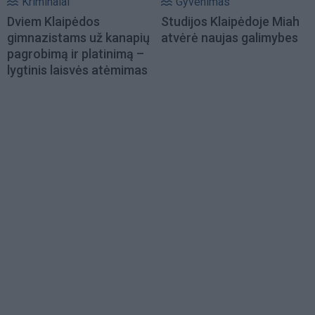
Kriminalai
Gyvenimas
Dviem Klaipėdos
Studijos Klaipėdoje Miah
gimnazistams už kanapių
atvėrė naujas galimybes
pagrobimą ir platinimą –
lygtinis laisvės atėmimas
Load
More