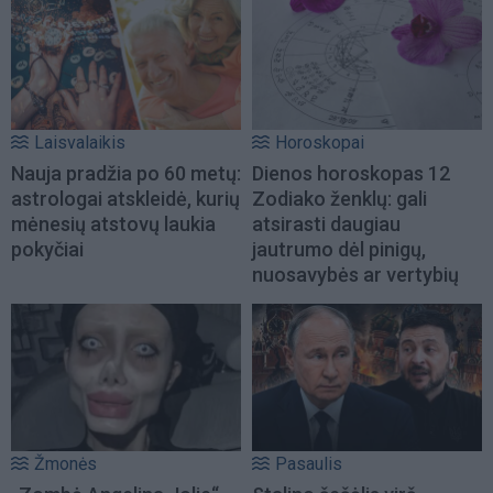
Laisvalaikis
Horoskopai
Nauja pradžia po 60 metų:
Dienos horoskopas 12
astrologai atskleidė, kurių
Zodiako ženklų: gali
mėnesių atstovų laukia
atsirasti daugiau
pokyčiai
jautrumo dėl pinigų,
nuosavybės ar vertybių
Žmonės
Pasaulis