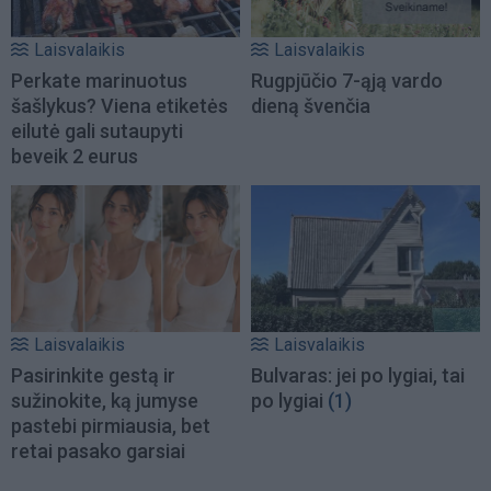
Laisvalaikis
Laisvalaikis
Perkate marinuotus
Rugpjūčio 7-ąją vardo
šašlykus? Viena etiketės
dieną švenčia
eilutė gali sutaupyti
beveik 2 eurus
Laisvalaikis
Laisvalaikis
Pasirinkite gestą ir
Bulvaras: jei po lygiai, tai
sužinokite, ką jumyse
po lygiai
(1)
pastebi pirmiausia, bet
retai pasako garsiai