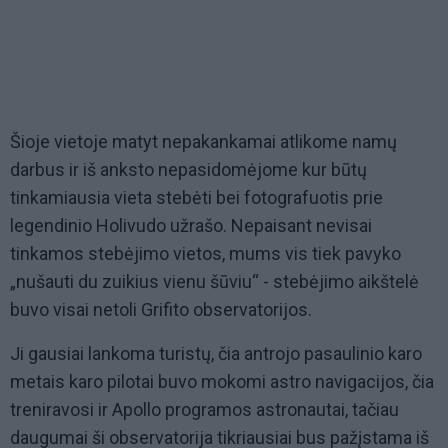
Šioje vietoje matyt nepakankamai atlikome namų
darbus ir iš anksto nepasidomėjome kur būtų
tinkamiausia vieta stebėti bei fotografuotis prie
legendinio Holivudo užrašo. Nepaisant nevisai
tinkamos stebėjimo vietos, mums vis tiek pavyko
„nušauti du zuikius vienu šūviu“ - stebėjimo aikštelė
buvo visai netoli Grifito observatorijos.
Ji gausiai lankoma turistų, čia antrojo pasaulinio karo
metais karo pilotai buvo mokomi astro navigacijos, čia
treniravosi ir Apollo programos astronautai, tačiau
daugumai ši observatorija tikriausiai bus pažįstama iš