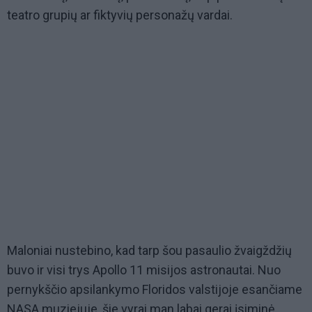
teatro grupių ar fiktyvių personažų vardai.
Maloniai nustebino, kad tarp šou pasaulio žvaigždžių
buvo ir visi trys Apollo 11 misijos astronautai. Nuo
pernykščio apsilankymo Floridos valstijoje esančiame
NASA muziejuje, šie vyrai man labai gerai įsiminė.