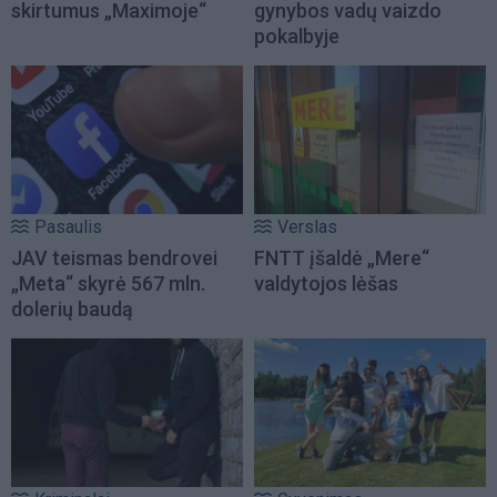
skirtumus „Maximoje“
gynybos vadų vaizdo
pokalbyje
Pasaulis
Verslas
JAV teismas bendrovei
FNTT įšaldė „Mere“
„Meta“ skyrė 567 mln.
valdytojos lėšas
dolerių baudą