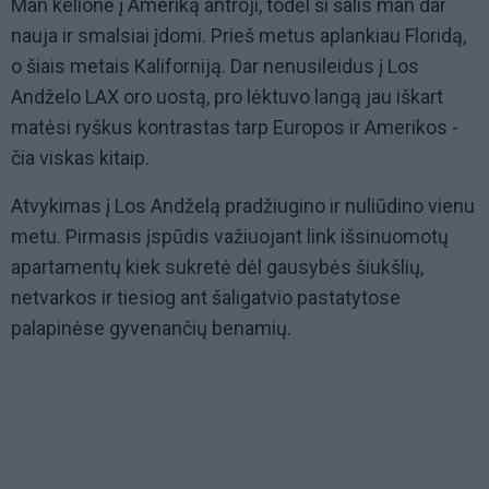
Man kelionė į Ameriką antroji, todėl ši šalis man dar
nauja ir smalsiai įdomi. Prieš metus aplankiau Floridą,
o šiais metais Kaliforniją. Dar nenusileidus į Los
Andželo LAX oro uostą, pro lėktuvo langą jau iškart
matėsi ryškus kontrastas tarp Europos ir Amerikos -
čia viskas kitaip.
Atvykimas į Los Andželą pradžiugino ir nuliūdino vienu
metu. Pirmasis įspūdis važiuojant link išsinuomotų
apartamentų kiek sukretė dėl gausybės šiukšlių,
netvarkos ir tiesiog ant šaligatvio pastatytose
palapinėse gyvenančių benamių.