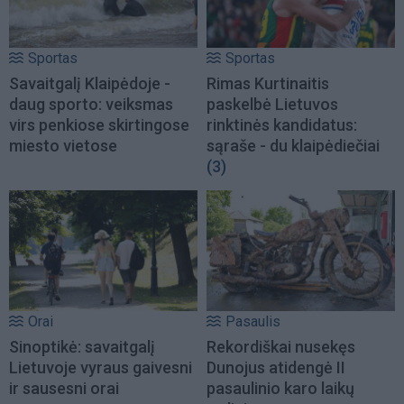
Sportas
Sportas
Savaitgalį Klaipėdoje -
Rimas Kurtinaitis
daug sporto: veiksmas
paskelbė Lietuvos
virs penkiose skirtingose
rinktinės kandidatus:
miesto vietose
sąraše - du klaipėdiečiai
(3)
Orai
Pasaulis
Sinoptikė: savaitgalį
Rekordiškai nusekęs
Lietuvoje vyraus gaivesni
Dunojus atidengė II
ir sausesni orai
pasaulinio karo laikų