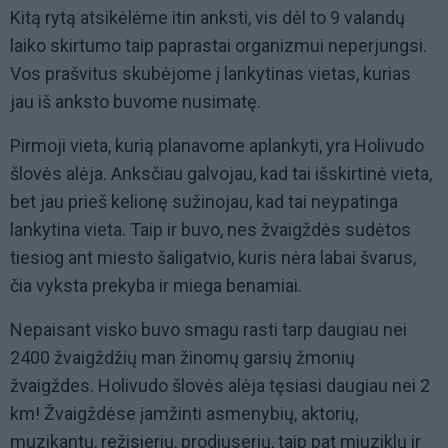
Kitą rytą atsikėlėme itin anksti, vis dėl to 9 valandų
laiko skirtumo taip paprastai organizmui neperjungsi.
Vos prašvitus skubėjome į lankytinas vietas, kurias
jau iš anksto buvome nusimatę.
Pirmoji vieta, kurią planavome aplankyti, yra Holivudo
šlovės alėja. Anksčiau galvojau, kad tai išskirtinė vieta,
bet jau prieš kelionę sužinojau, kad tai neypatinga
lankytina vieta. Taip ir buvo, nes žvaigždės sudėtos
tiesiog ant miesto šaligatvio, kuris nėra labai švarus,
čia vyksta prekyba ir miega benamiai.
Nepaisant visko buvo smagu rasti tarp daugiau nei
2400 žvaigždžių man žinomų garsių žmonių
žvaigždes. Holivudo šlovės alėja tęsiasi daugiau nei 2
km! Žvaigždėse įamžinti asmenybių, aktorių,
muzikantų, režisierių, prodiuserių, taip pat miuziklų ir