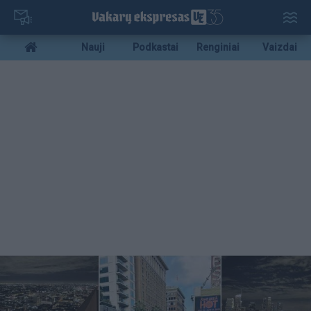
Pereiti
į
pagrindinį
Mobile
Nauji
Podkastai
Renginiai
Vaizdai
turinį
menu
bottom