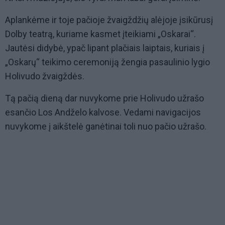
Aplankėme ir toje pačioje žvaigždžių alėjoje įsikūrusį
Dolby teatrą, kuriame kasmet įteikiami „Oskarai“.
Jautėsi didybė, ypač lipant plačiais laiptais, kuriais į
„Oskarų“ teikimo ceremoniją žengia pasaulinio lygio
Holivudo žvaigždės.
Tą pačią dieną dar nuvykome prie Holivudo užrašo
esančio Los Andželo kalvose. Vedami navigacijos
nuvykome į aikštelė ganėtinai toli nuo pačio užrašo.