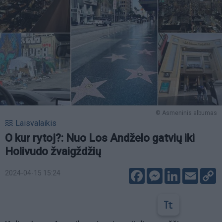
© Asmeninis albumas
Laisvalaikis
O kur rytoj?: Nuo Los Andželo gatvių iki
Holivudo žvaigždžių
Facebook
Messenger
LinkedIn
Email
C
2024-04-15 15:24
L