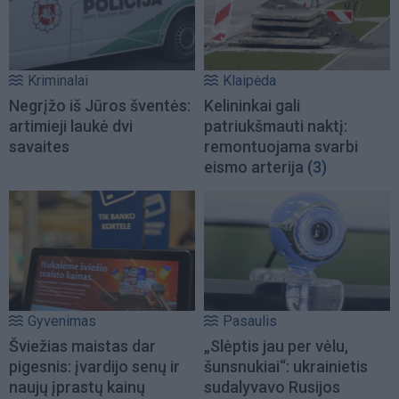
Kriminalai
Klaipėda
Negrįžo iš Jūros šventės:
Kelininkai gali
artimieji laukė dvi
patriukšmauti naktį:
savaites
remontuojama svarbi
eismo arterija
(3)
Gyvenimas
Pasaulis
Šviežias maistas dar
„Slėptis jau per vėlu,
pigesnis: įvardijo senų ir
šunsnukiai“: ukrainietis
naujų įprastų kainų
sudalyvavo Rusijos