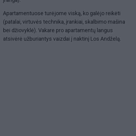
Apartamentuose turėjome viską, ko galėjo reikėti
(patalai, virtuvės technika, įrankiai, skalbimo mašina
bei džiovyklė). Vakare pro apartamentų langus
atsivėrė užburiantys vaizdai į naktinį Los Andželą.