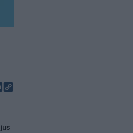
er
kedIn
Email
Copy
Link
 jus