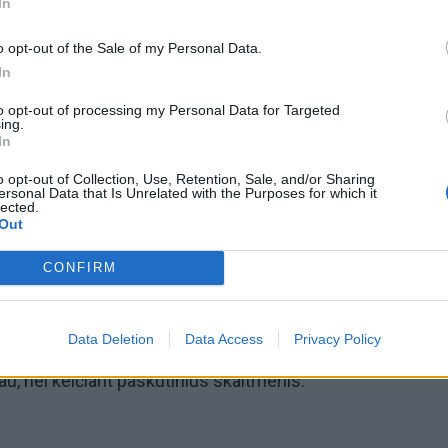
In
o opt-out of the Sale of my Personal Data.
In
to opt-out of processing my Personal Data for Targeted
ing.
In
o opt-out of Collection, Use, Retention, Sale, and/or Sharing
ersonal Data that Is Unrelated with the Purposes for which it
lected.
Out
CONFIRM
Data Deletion
Data Access
Privacy Policy
į pirmąjį skaitmenį. Jei jį padidinsite, visas skaičius iškar
au, nei keičiant paskutinius skaitmenis.