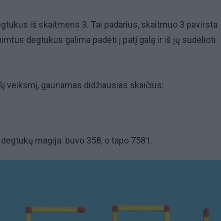
egtukus iš skaitmens 3. Tai padarius, skaitmuo 3 pavirsta
mtus degtukus galima padėti į patį galą ir iš jų sudėlioti
šį veiksmį, gaunamas didžiausias skaičius:
ė degtukų magija: buvo 358, o tapo 7581.