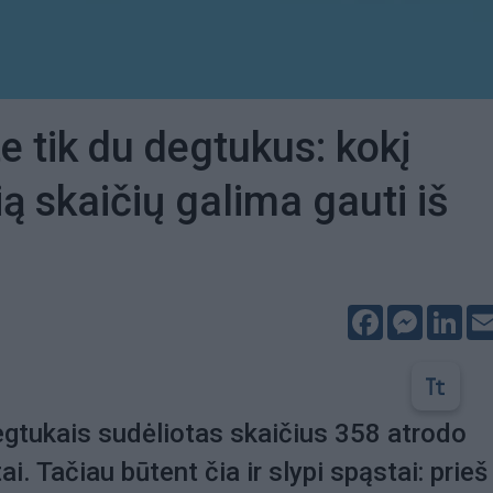
te tik du degtukus: kokį
ią skaičių galima gauti iš
Facebook
Messeng
Lin
egtukais sudėliotas skaičius 358 atrodo
tai. Tačiau būtent čia ir slypi spąstai: prieš