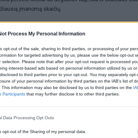
džiausią įmanomą skaičių.
tų nedaug. Galima keisti skaitmenis, bandyti paversti 3
Not Process My Personal Information
 arba 8 devynetu. Tačiau svarbiausia yra ne tiesiog padidi
tį didžiausią rezultatą, koks tik įmanomas esant tokiam
to opt-out of the sale, sharing to third parties, or processing of your per
formation for targeted advertising by us, please use the below opt-out s
r selection. Please note that after your opt-out request is processed y
eing interest-based ads based on personal information utilized by us or
sti užduotį patys. Nesububėkite žiūrėti atsakymo: tokiu
disclosed to third parties prior to your opt-out. You may separately opt-
ausia dalis prasideda būtent tada, kai atrodo, jog visi var
losure of your personal information by third parties on the IAB’s list of
. This information may also be disclosed by us to third parties on the
IA
Participants
that may further disclose it to other third parties.
l Data Processing Opt Outs
o opt-out of the Sharing of my personal data.