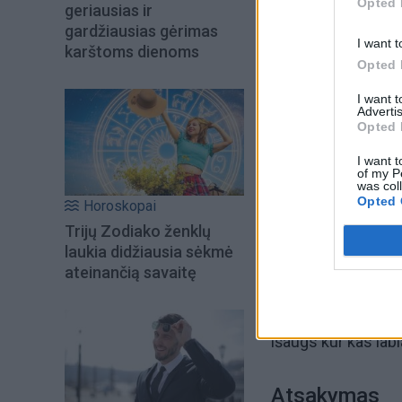
Opted 
geriausias ir
gardžiausias gėrimas
I want t
karštoms dienoms
Opted 
I want 
Advertis
Opted 
I want t
of my P
was col
Opted 
Horoskopai
Trijų Zodiako ženklų
laukia didžiausia sėkmė
Užuomina
ateinančią savaitę
Atkreipkite dėmesį 
išaugs kur kas labi
Atsakymas