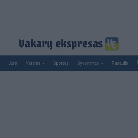
Jūra
Sportas
Pasaulis
Verslas
Gyvenimas