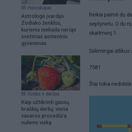
Horoskopai
Reikia paimti du d
Astrologė įvardijo
Zodiako ženklus,
septynetu. O du nui
kuriems niekada nerūpi
skaitmenį 1.
svetimas asmeninis
gyvenimas
Sėkmingai atlikus 
7581
Štai tokia nedidel
Sodas ir daržas
Kaip užtikrinti gausų
braškių derlių: viena
vasaros procedūra
nulems viską