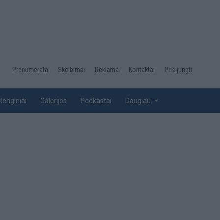
Desktop
Prenumerata
Skelbimai
Reklama
Kontaktai
Prisijungti
menu
top
Renginiai
Galerijos
Podkastai
Daugiau