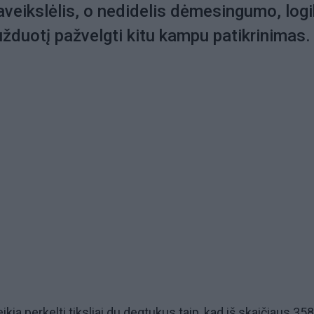
paveikslėlis, o nedidelis dėmesingumo, log
 užduotį pažvelgti kitu kampu patikrinimas.
ikia perkelti tiksliai du degtukus taip, kad iš skaičiaus 358