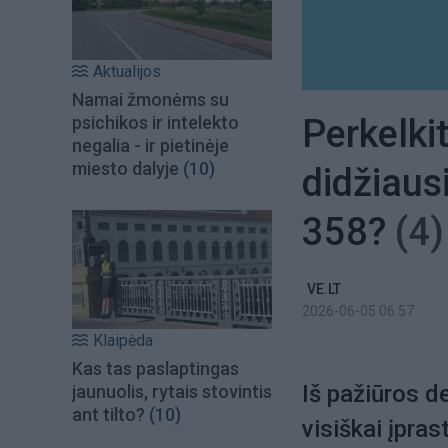
Aktualijos
Namai žmonėms su
Perkelki
psichikos ir intelekto
negalia - ir pietinėje
miesto dalyje
(10)
didžiaus
358?
(4)
VE.LT
2026-06-05 06:57
Klaipėda
Kas tas paslaptingas
Iš pažiūros d
jaunuolis, rytais stovintis
ant tilto?
(10)
visiškai įpras