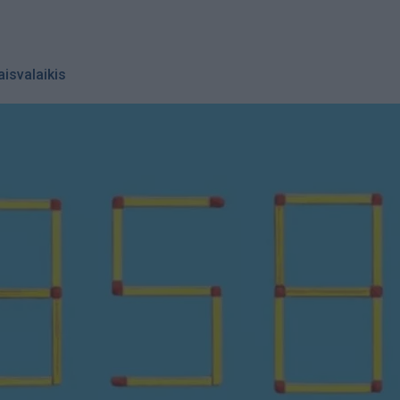
aisvalaikis