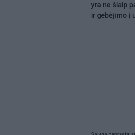
yra ne šiaip 
ir gebėjimo į
Sąlygą paprasta: re