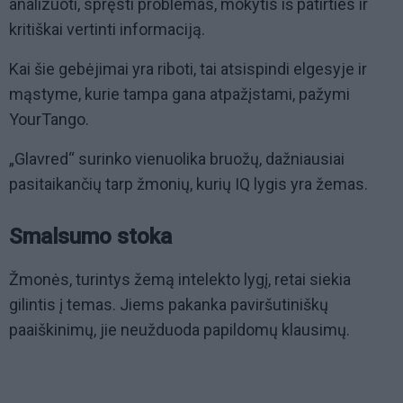
analizuoti, spręsti problemas, mokytis iš patirties ir
kritiškai vertinti informaciją.
Kai šie gebėjimai yra riboti, tai atsispindi elgesyje ir
mąstyme, kurie tampa gana atpažįstami, pažymi
YourTango.
„Glavred“ surinko vienuolika bruožų, dažniausiai
pasitaikančių tarp žmonių, kurių IQ lygis yra žemas.
Smalsumo stoka
Žmonės, turintys žemą intelekto lygį, retai siekia
gilintis į temas. Jiems pakanka paviršutiniškų
paaiškinimų, jie neužduoda papildomų klausimų.