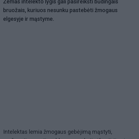
Žemas intelekto lygis gali pasireikšti būdingais
bruožais, kuriuos nesunku pastebėti žmogaus
elgesyje ir mąstyme.
Intelektas lemia žmogaus gebėjimą mąstyti,