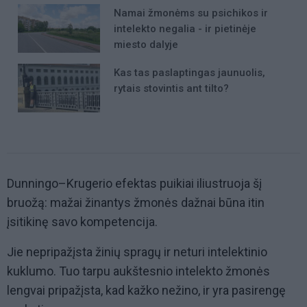
Namai žmonėms su psichikos ir
intelekto negalia - ir pietinėje
miesto dalyje
Kas tas paslaptingas jaunuolis,
rytais stovintis ant tilto?
Dunningo–Krugerio efektas puikiai iliustruoja šį
bruožą: mažai žinantys žmonės dažnai būna itin
įsitikinę savo kompetencija.
Jie nepripažįsta žinių spragų ir neturi intelektinio
kuklumo. Tuo tarpu aukštesnio intelekto žmonės
lengvai pripažįsta, kad kažko nežino, ir yra pasirengę