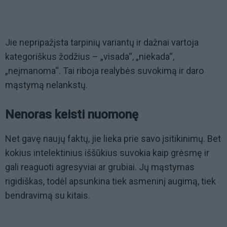
Jie nepripažįsta tarpinių variantų ir dažnai vartoja
kategoriškus žodžius – „visada“, „niekada“,
„neįmanoma“. Tai riboja realybės suvokimą ir daro
mąstymą nelankstų.
Nenoras keisti nuomonę
Net gavę naujų faktų, jie lieka prie savo įsitikinimų. Bet
kokius intelektinius iššūkius suvokia kaip grėsmę ir
gali reaguoti agresyviai ar grubiai. Jų mąstymas
rigidiškas, todėl apsunkina tiek asmeninį augimą, tiek
bendravimą su kitais.