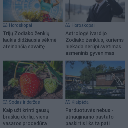
Horoskopai
Horoskopai
Trijų Zodiako ženklų
Astrologė įvardijo
laukia didžiausia sėkmė
Zodiako ženklus, kuriems
ateinančią savaitę
niekada nerūpi svetimas
asmeninis gyvenimas
Sodas ir daržas
Klaipėda
Kaip užtikrinti gausų
Parduotuvės nebus -
braškių derlių: viena
atnaujinamo pastato
vasaros procedūra
paskirtis liks ta pati