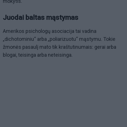
mokytis.
Juodai baltas mąstymas
Amerikos psichologų asociacija tai vadina
„dichotominiu“ arba „poliarizuotu“ mąstymu. Tokie
žmonės pasaulį mato tik kraštutinumais: gerai arba
blogai, teisinga arba neteisinga.