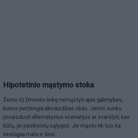
Hipotetinio mąstymo stoka
Žemo IQ žmonės linkę nemąstyti apie galimybes,
kurios peržengia akivaizdžias ribas. Jiems sunku
įsivaizduoti alternatyvius scenarijus ar svarstyti, kas
būtų, jei pasikeistų sąlygos. Jie mąsto tik tuo, ką
tiesiogiai mato ir žino.