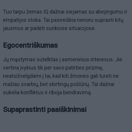
Tuo tarpu žemas IQ dažnai siejamas su abejingumu ir
empatijos stoka. Tai pasireiškia nenoru suprasti kitų
jausmus ar padėti sunkiose situacijose.
Egocentriškumas
Jų mąstymas sutelktas į asmeninius interesus. Jie
vertina įvykius tik per savo patirties prizmę,
neatsižvelgdami į tai, kad kiti žmonės gali turėti ne
mažiau svarbių, bet skirtingų požiūrių. Tai dažnai
sukelia konfliktus ir riboja bendravimą.
Supaprastinti paaiškinimai