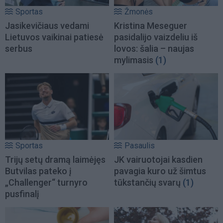
Sportas
Žmonės
Jasikevičiaus vedami
Kristina Meseguer
Lietuvos vaikinai patiesė
pasidalijo vaizdeliu iš
serbus
lovos: šalia – naujas
mylimasis
(1)
Sportas
Pasaulis
Trijų setų dramą laimėjęs
JK vairuotojai kasdien
Butvilas pateko į
pavagia kuro už šimtus
„Challenger“ turnyro
tūkstančių svarų
(1)
pusfinalį