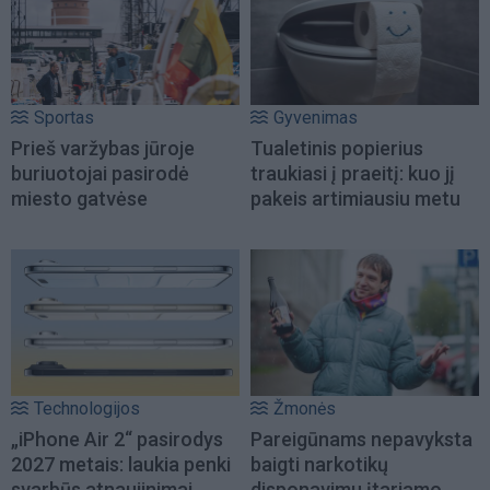
Sportas
Gyvenimas
Prieš varžybas jūroje
Tualetinis popierius
buriuotojai pasirodė
traukiasi į praeitį: kuo jį
miesto gatvėse
pakeis artimiausiu metu
Technologijos
Žmonės
„iPhone Air 2“ pasirodys
Pareigūnams nepavyksta
2027 metais: laukia penki
baigti narkotikų
svarbūs atnaujinimai
disponavimu įtariamo