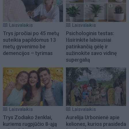
Laisvalaikis
Laisvalaikis
Trys įpročiai po 45 metų
Psichologinis testas:
suteikia papildomus 13
Išsirinkite labiausiai
metų gyvenimo be
patinkančią gėlę ir
demencijos – tyrimas
sužinokite savo vidinę
supergalią
Laisvalaikis
Laisvalaikis
Trys Zodiako ženklai,
Aurelija Urbonienė apie
kuriems rugpjūčio 8-ąją
keliones, kurios prasideda