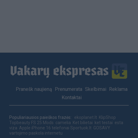
Load
More
Footer
Pranešk naujieną
Prenumerata
Skelbimai
Reklama
menu
Kontaktai
Populiariausios paieškos frazės:
ekoplanet.lt
KlipShop
Topbeauty
FS 25 Mods
camelia
Ket bilietai
ket testai
esta
viza
Apple iPhone 16 telefonai
Sportuok.lt
GOSAVY
vartojimo paskola internetu