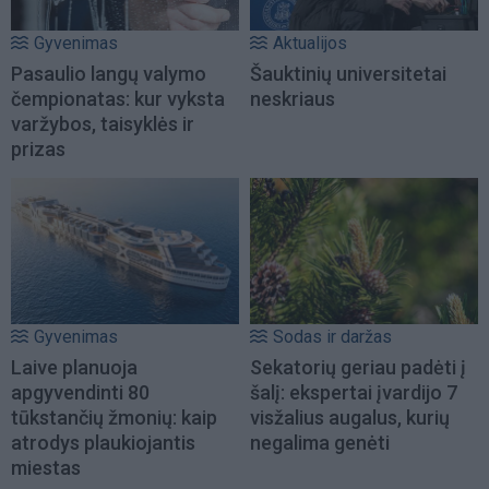
Gyvenimas
Aktualijos
Pasaulio langų valymo
Šauktinių universitetai
čempionatas: kur vyksta
neskriaus
varžybos, taisyklės ir
prizas
Gyvenimas
Sodas ir daržas
Laive planuoja
Sekatorių geriau padėti į
apgyvendinti 80
šalį: ekspertai įvardijo 7
tūkstančių žmonių: kaip
visžalius augalus, kurių
atrodys plaukiojantis
negalima genėti
miestas