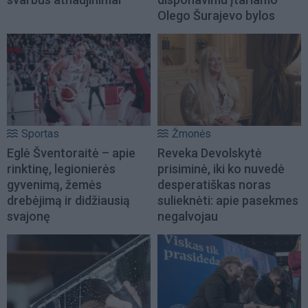
Olego Šurajevo bylos
Sportas
Žmonės
Eglė Šventoraitė – apie
Reveka Devolskytė
rinktinę, legionierės
prisiminė, iki ko nuvedė
gyvenimą, žemės
desperatiškas noras
drebėjimą ir didžiausią
sulieknėti: apie pasekmes
svajonę
negalvojau