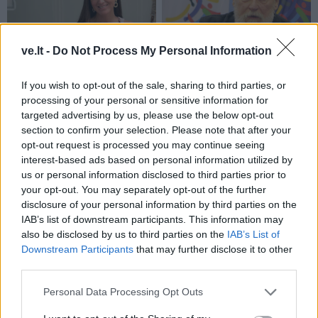
ve.lt -
Do Not Process My Personal Information
Į Klaipėdą iš emigracijos
Jūros šventę anksčiau
grįžusi Karina Kučinskienė
puošęs Anatolijus
If you wish to opt-out of the sale, sharing to third parties, or
įvardijo didžiausią savo
Klemencovas: gal jau
processing of your personal or sensitive information for
norą
užtenka
targeted advertising by us, please use the below opt-out
section to confirm your selection. Please note that after your
opt-out request is processed you may continue seeing
interest-based ads based on personal information utilized by
us or personal information disclosed to third parties prior to
Šiuo metu skaitomiausi
your opt-out. You may separately opt-out of the further
disclosure of your personal information by third parties on the
Geltonuoja agurkų lapai: kalta ne
IAB’s list of downstream participants. This information may
liga, o viena dažna klaida
also be disclosed by us to third parties on the
IAB’s List of
Downstream Participants
that may further disclose it to other
third parties.
Magnetinė audra rugpjūčio 8 dieną:
kokia jos galia
Personal Data Processing Opt Outs