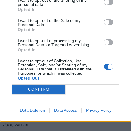
I want to opt-out of the Sharing of my
personal data.
Rekordiškai nusekęs Dunojus
Opted In
atidengė II pasaulinio karo laikų
I want to opt-out of the Sale of my
radinius
Personal Data.
Opted In
I want to opt-out of processing my
Personal Data for Targeted Advertising.
Opted In
I want to opt-out of Collection, Use,
Raktažodžiai
IQ
intelektas
Retention, Sale, and/or Sharing of my
Personal Data that Is Unrelated with the
Purposes for which it was collected.
Opted Out
Komentarai
CONFIRM
Rašyti komentarą
Data Deletion
Data Access
Privacy Policy
Jūsų vardas