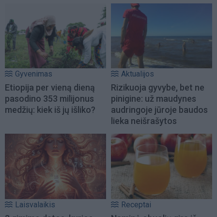
Gyvenimas
Aktualijos
Etiopija per vieną dieną
Rizikuoja gyvybe, bet ne
pasodino 353 milijonus
pinigine: už maudynes
medžių: kiek iš jų išliko?
audringoje jūroje baudos
lieka neišrašytos
Laisvalaikis
Receptai