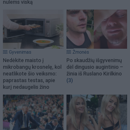
nulems viską
Gyvenimas
Žmonės
Nedėkite maisto į
Po skaudžių išgyvenimų
mikrobangų krosnelę, kol
dėl dingusio augintinio –
neatlikote šio veiksmo:
žinia iš Ruslano Kirilkino
paprastas testas, apie
(3)
kurį nedaugelis žino