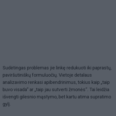
Sudėtingas problemas jie linkę redukuoti iki paprastų,
paviršutiniškų formuluočių. Vietoje detalaus
analizavimo renkasi apibendrinimus, tokius kaip „taip
buvo visada“ ar „taip jau sutverti žmonės“. Tai leidžia
išvengti gilesnio mąstymo, bet kartu atima supratimo
gylį.