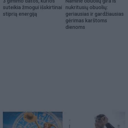
3 gimimo datos, kurios
Naminė obuolių gira iš
suteikia žmogui išskirtinai
nukritusių obuolių:
stiprią energiją
geriausias ir gardžiausias
gėrimas karštoms
dienoms