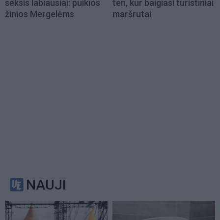
seksis labiausiai: puikios
ten, kur baigiasi turistiniai
žinios Mergelėms
maršrutai
NAUJI