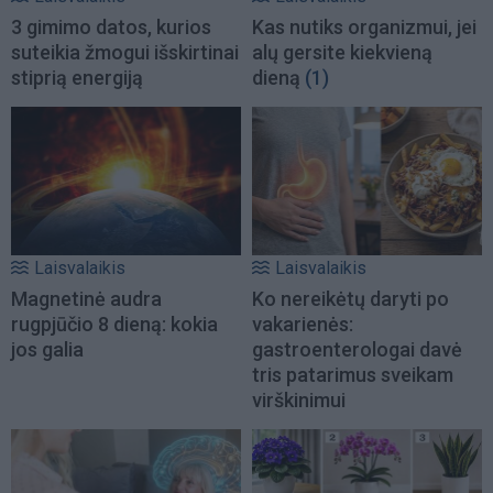
3 gimimo datos, kurios
Kas nutiks organizmui, jei
suteikia žmogui išskirtinai
alų gersite kiekvieną
stiprią energiją
dieną
(1)
Laisvalaikis
Laisvalaikis
Magnetinė audra
Ko nereikėtų daryti po
rugpjūčio 8 dieną: kokia
vakarienės:
jos galia
gastroenterologai davė
tris patarimus sveikam
virškinimui