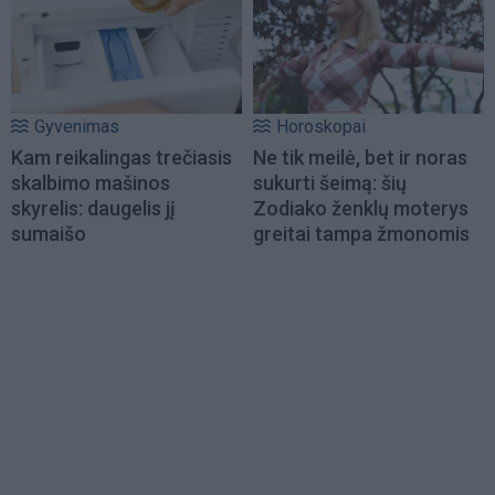
Gyvenimas
Horoskopai
Kam reikalingas trečiasis
Ne tik meilė, bet ir noras
skalbimo mašinos
sukurti šeimą: šių
skyrelis: daugelis jį
Zodiako ženklų moterys
sumaišo
greitai tampa žmonomis