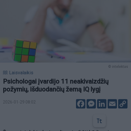
© intelektas
Laisvalaikis
Psichologai įvardijo 11 neakivaizdžių
požymių, išduodančių žemą IQ lygį
Facebook
Messenger
LinkedIn
Email
C
2026-01-29 08:02
L