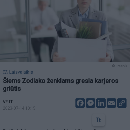
© Freepik
Laisvalaikis
Šiems Zodiako ženklams gresia karjeros
griūtis
Facebook
Messenger
LinkedIn
Email
C
VE.LT
L
2023-07-14 10:15