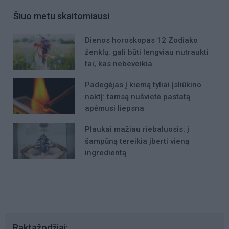
Šiuo metu skaitomiausi
Dienos horoskopas 12 Zodiako
ženklų: gali būti lengviau nutraukti
tai, kas nebeveikia
Padegėjas į kiemą tyliai įsliūkino
naktį: tamsą nušvietė pastatą
apėmusi liepsna
Plaukai mažiau riebaluosis: į
šampūną tereikia įberti vieną
ingredientą
Raktažodžiai