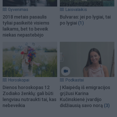
Gyvenimas
Laisvalaikis
2018 metais pasaulis
Bulvaras: jei po lygiai, tai
tyliai pasikeitė visiems
po lygiai
(1)
laikams, bet to beveik
niekas nepastebėjo
Horoskopai
Podkastai
Dienos horoskopas 12
Į Klaipėdą iš emigracijos
Zodiako ženklų: gali būti
grįžusi Karina
lengviau nutraukti tai, kas
Kučinskienė įvardijo
nebeveikia
didžiausią savo norą
(3)