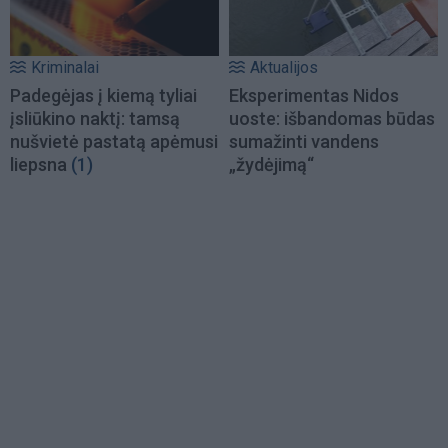
Kriminalai
Aktualijos
Padegėjas į kiemą tyliai
Eksperimentas Nidos
įsliūkino naktį: tamsą
uoste: išbandomas būdas
nušvietė pastatą apėmusi
sumažinti vandens
liepsna
(1)
„žydėjimą“