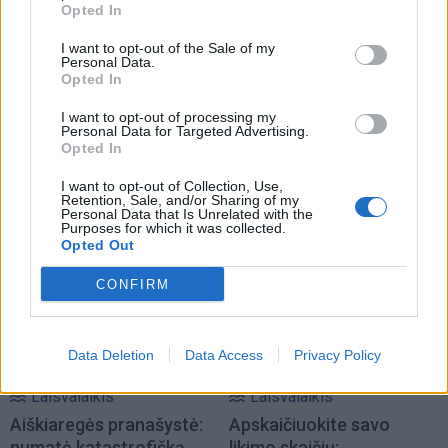
Opted In
I want to opt-out of the Sale of my
Personal Data.
Opted In
Laisvalaikis
Laisvalaikis
I want to opt-out of processing my
Bulvaras: jei po lygiai, tai
Ar jums pakaks
Personal Data for Targeted Advertising.
Opted In
po lygiai
(1)
išradingumo teisingai
išspręsti matematinį
I want to opt-out of Collection, Use,
galvosūkį, panaudojant
Retention, Sale, and/or Sharing of my
Personal Data that Is Unrelated with the
tik vieną degtuką?
(1)
Purposes for which it was collected.
Opted Out
CONFIRM
Data Deletion
Data Access
Privacy Policy
Laisvalaikis
Laisvalaikis
Aiškiaregės pranašystė:
Apskaičiuokite savo
numatė katastrofišką
likimo skaičių: