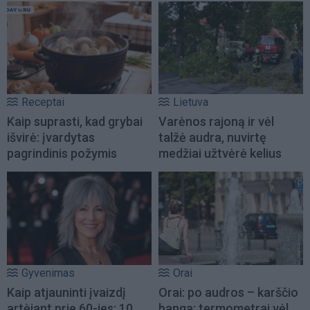
Receptai
Lietuva
Kaip suprasti, kad grybai
Varėnos rajoną ir vėl
išvirė: įvardytas
talžė audra, nuvirtę
pagrindinis požymis
medžiai užtvėrė kelius
Gyvenimas
Orai
Kaip atjauninti įvaizdį
Orai: po audros – karščio
artėjant prie 60-ies: 10
banga: termometrai vėl