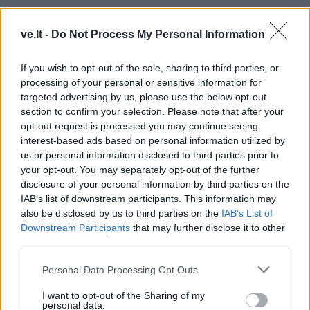
ve.lt -
Do Not Process My Personal Information
TAIP PAT SKAITYKITE
If you wish to opt-out of the sale, sharing to third parties, or
processing of your personal or sensitive information for
targeted advertising by us, please use the below opt-out
section to confirm your selection. Please note that after your
opt-out request is processed you may continue seeing
interest-based ads based on personal information utilized by
us or personal information disclosed to third parties prior to
your opt-out. You may separately opt-out of the further
disclosure of your personal information by third parties on the
Laisvalaikis
Laisvalaikis
IAB’s list of downstream participants. This information may
also be disclosed by us to third parties on the
IAB’s List of
Rugpjūčio 7-ąją vardo
Pasirinkite gestą ir
Downstream Participants
that may further disclose it to other
dieną švenčia
sužinokite, ką jumyse
third parties.
pastebi pirmiausia, bet
retai pasako garsiai
Personal Data Processing Opt Outs
I want to opt-out of the Sharing of my
personal data.