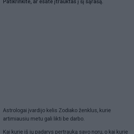
Patikrinkite, ar esate įtrauktas į šį sąrašą.
Astrologai įvardijo kelis Zodiako ženklus, kurie
artimiausiu metu gali likti be darbo.
Kai kurie iš jų padarys pertrauką savo noru, o kai kurie