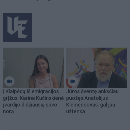
Į Klaipėdą iš emigracijos
Jūros šventę anksčiau
grįžusi Karina Kučinskienė
puošęs Anatolijus
įvardijo didžiausią savo
Klemencovas: gal jau
norą
užtenka