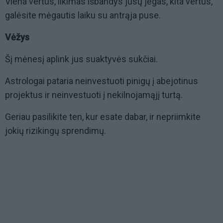
Viena vertus, likimas išbandys jūsų jėgas, kita vertus,
galėsite mėgautis laiku su antrąja puse.
Vėžys
Šį mėnesį aplink jus suaktyvės sukčiai.
Astrologai pataria neinvestuoti pinigų į abejotinus
projektus ir neinvestuoti į nekilnojamąjį turtą.
Geriau pasilikite ten, kur esate dabar, ir nepriimkite
jokių rizikingų sprendimų.