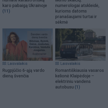
karo pabaigą Ukrainoje
numerologai atskleidė,
(11)
kurioms datoms
pranašaujami turtai ir
sėkmė
Laisvalaikis
Laisvalaikis
Rugpjūčio 6-ąją vardo
Romantiškiausia vasaros
dieną švenčia
kelionė Klaipėdoje –
elektriniu vandens
autobusu
(1)