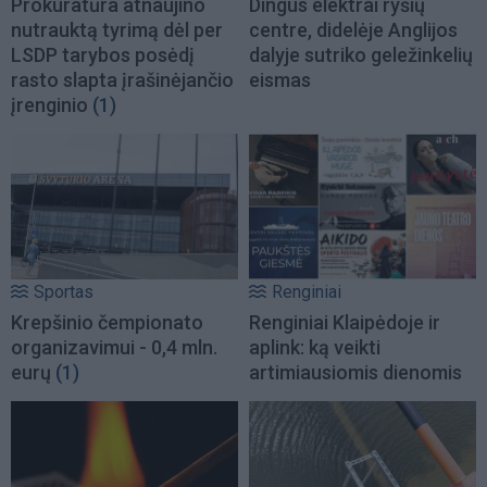
Prokuratūra atnaujino
Dingus elektrai ryšių
nutrauktą tyrimą dėl per
centre, didelėje Anglijos
LSDP tarybos posėdį
dalyje sutriko geležinkelių
rasto slapta įrašinėjančio
eismas
įrenginio
(1)
Sportas
Renginiai
Krepšinio čempionato
Renginiai Klaipėdoje ir
organizavimui - 0,4 mln.
aplink: ką veikti
eurų
(1)
artimiausiomis dienomis