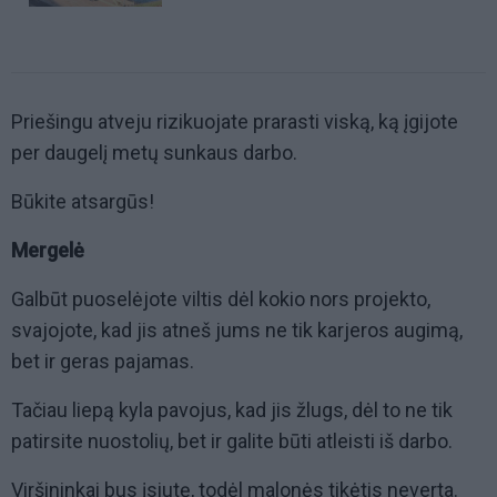
Priešingu atveju rizikuojate prarasti viską, ką įgijote
per daugelį metų sunkaus darbo.
Būkite atsargūs!
Mergelė
Galbūt puoselėjote viltis dėl kokio nors projekto,
svajojote, kad jis atneš jums ne tik karjeros augimą,
bet ir geras pajamas.
Tačiau liepą kyla pavojus, kad jis žlugs, dėl to ne tik
patirsite nuostolių, bet ir galite būti atleisti iš darbo.
Viršininkai bus įsiutę, todėl malonės tikėtis neverta.