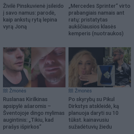
Živilė Pinskuvienė įsileido
„Mercedes Sprinter“ virto
į savo namus: parodė,
prabangiais namais ant
kaip ankstų rytą lepina
ratų: pristatytas
vyrą Joną
aukščiausios klasės
kemperis (nuotraukos)
Žmonės
Žmonės
Ruslanas Kirilkinas
Po skyrybų su Pikul
apsipylė ašaromis –
Dirkstys atskleidė, ką
Šventojoje dingo mylimas
planuoja daryti su 10
augintinis: „Tikiu, kad
tūkst. kainavusiu
prašys išpirkos“
sužadėtuvių žiedu