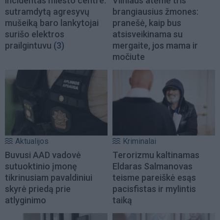
incidentas miesto centre:
Vilniaus atėmė tris
sutramdytą agresyvų
brangiausius žmones:
mušeiką baro lankytojai
pranešė, kaip bus
surišo elektros
atsisveikinama su
prailgintuvu
(3)
mergaite, jos mama ir
močiute
Aktualijos
Kriminalai
Buvusi AAD vadovė
Terorizmu kaltinamas
sutuoktinio įmonę
Eldaras Salmanovas
tikrinusiam pavaldiniui
teisme pareiškė esąs
skyrė priedą prie
pacisfistas ir mylintis
atlyginimo
taiką