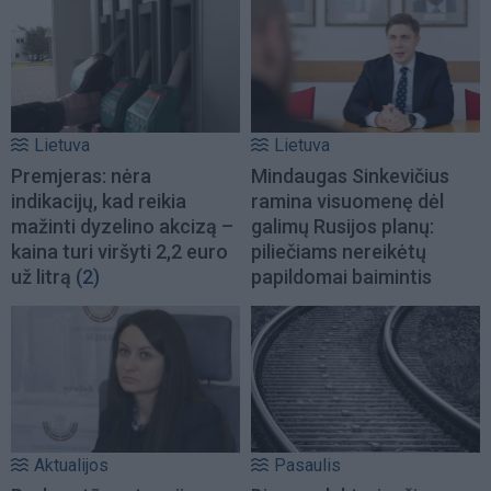
Lietuva
Lietuva
Premjeras: nėra
Mindaugas Sinkevičius
indikacijų, kad reikia
ramina visuomenę dėl
mažinti dyzelino akcizą –
galimų Rusijos planų:
kaina turi viršyti 2,2 euro
piliečiams nereikėtų
už litrą
(2)
papildomai baimintis
Aktualijos
Pasaulis