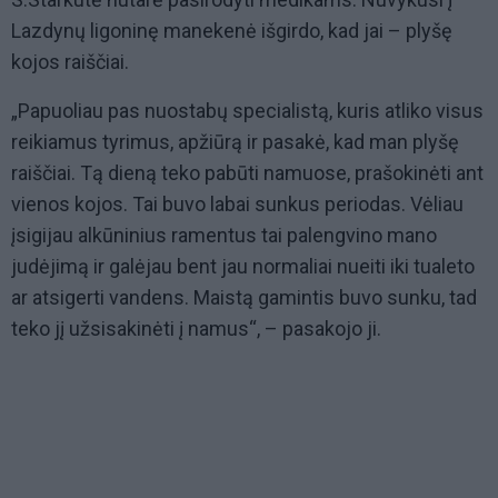
Lazdynų ligoninę manekenė išgirdo, kad jai – plyšę
kojos raiščiai.
„Papuoliau pas nuostabų specialistą, kuris atliko visus
reikiamus tyrimus, apžiūrą ir pasakė, kad man plyšę
raiščiai. Tą dieną teko pabūti namuose, prašokinėti ant
vienos kojos. Tai buvo labai sunkus periodas. Vėliau
įsigijau alkūninius ramentus tai palengvino mano
judėjimą ir galėjau bent jau normaliai nueiti iki tualeto
ar atsigerti vandens. Maistą gamintis buvo sunku, tad
teko jį užsisakinėti į namus“, – pasakojo ji.