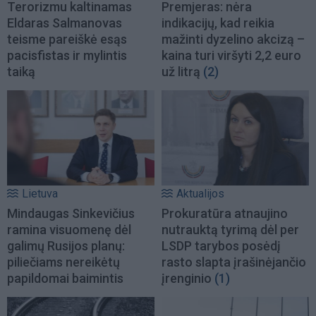
Terorizmu kaltinamas
Premjeras: nėra
Eldaras Salmanovas
indikacijų, kad reikia
teisme pareiškė esąs
mažinti dyzelino akcizą –
pacisfistas ir mylintis
kaina turi viršyti 2,2 euro
taiką
už litrą
(2)
Lietuva
Aktualijos
Mindaugas Sinkevičius
Prokuratūra atnaujino
ramina visuomenę dėl
nutrauktą tyrimą dėl per
galimų Rusijos planų:
LSDP tarybos posėdį
piliečiams nereikėtų
rasto slapta įrašinėjančio
papildomai baimintis
įrenginio
(1)