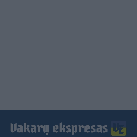
Load
More