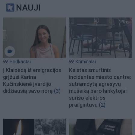
NAUJI
Podkastai
Kriminalai
Į Klaipėdą iš emigracijos
Keistas smurtinis
grįžusi Karina
incidentas miesto centre:
Kučinskienė įvardijo
sutramdytą agresyvų
didžiausią savo norą
(3)
mušeiką baro lankytojai
surišo elektros
prailgintuvu
(2)