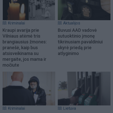
Kriminalai
Aktualijos
Kraupi avarija prie
Buvusi AAD vadovė
Vilniaus atėmė tris
sutuoktinio įmonę
brangiausius žmones:
tikrinusiam pavaldiniui
pranešė, kaip bus
skyrė priedą prie
atsisveikinama su
atlyginimo
mergaite, jos mama ir
močiute
Kriminalai
Lietuva