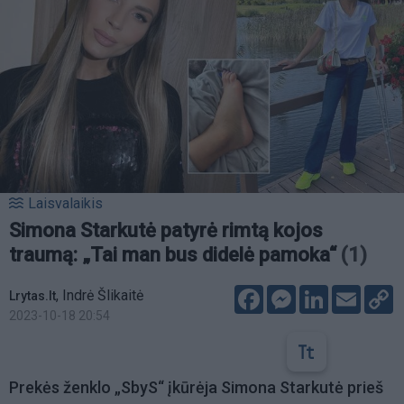
Laisvalaikis
Simona Starkutė patyrė rimtą kojos
traumą: „Tai man bus didelė pamoka“
(1)
Facebook
Messenger
LinkedIn
Email
C
,
Indrė Šlikaitė
Lrytas.lt
L
2023-10-18 20:54
Prekės ženklo „SbyS“ įkūrėja Simona Starkutė prieš