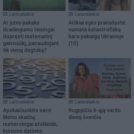
Laisvalaikis
Laisvalaikis
Ar jums pakaks
Aiškiaregės pranašystė:
išradingumo teisingai
numatė katastrofišką
išspręsti matematinį
karo pabaigą Ukrainoje
galvosūkį, panaudojant
(10)
tik vieną degtuką?
Laisvalaikis
Laisvalaikis
Apskaičiuokite savo
Rugpjūčio 6-ąją vardo
likimo skaičių:
dieną švenčia
numerologai atskleidė,
kurioms datoms