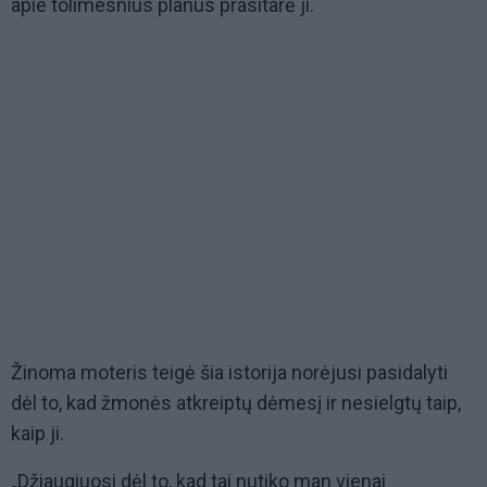
apie tolimesnius planus prasitarė ji.
Žinoma moteris teigė šia istorija norėjusi pasidalyti
dėl to, kad žmonės atkreiptų dėmesį ir nesielgtų taip,
kaip ji.
„Džiaugiuosi dėl to, kad tai nutiko man vienai