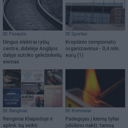
Pasaulis
Sportas
Dingus elektrai ryšių
Krepšinio čempionato
centre, didelėje Anglijos
organizavimui - 0,4 mln.
dalyje sutriko geležinkelių
eurų
(1)
eismas
Renginiai
Kriminalai
Renginiai Klaipėdoje ir
Padegėjas į kiemą tyliai
aplink: ką veikti
įsliūkino naktį: tamsą