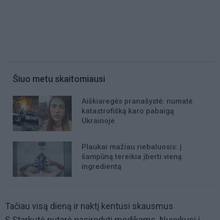
Šiuo metu skaitomiausi
Aiškiaregės pranašystė: numatė
katastrofišką karo pabaigą
Ukrainoje
Plaukai mažiau riebaluosis: į
šampūną tereikia įberti vieną
ingredientą
Tačiau visą dieną ir naktį kentusi skausmus
S.Starkutė nutarė pasirodyti medikams. Nuvykusi į