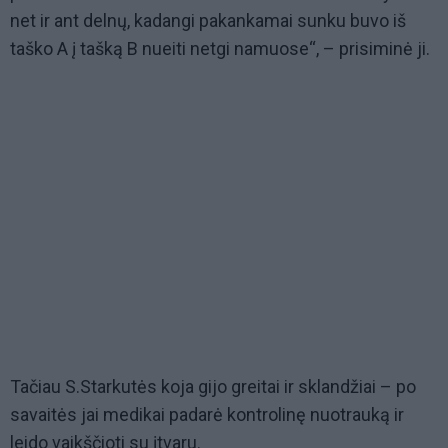
net ir ant delnų, kadangi pakankamai sunku buvo iš
taško A į tašką B nueiti netgi namuose“, – prisiminė ji.
Tačiau S.Starkutės koja gijo greitai ir sklandžiai – po
savaitės jai medikai padarė kontrolinę nuotrauką ir
leido vaikščioti su įtvaru.