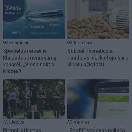
Renginiai
Kriminalai
Specialus reisas iš
Sukčiai nesnaudžia:
Klaipėdos į nemokamą
naudojasi dėl kietojo kuro
vakarėlį „Viena naktis
kilusiu ažiotažu
Nidoje“!
Lietuva
Verslas
Pirmoji atkurtos
„Enefit“ vadovas palieka