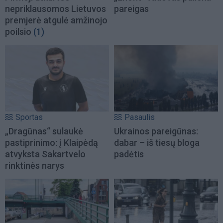
nepriklausomos Lietuvos
pareigas
premjerė atgulė amžinojo
poilsio
(1)
Sportas
Pasaulis
„Dragūnas“ sulaukė
Ukrainos pareigūnas:
pastiprinimo: į Klaipėdą
dabar – iš tiesų bloga
atvyksta Sakartvelo
padėtis
rinktinės narys