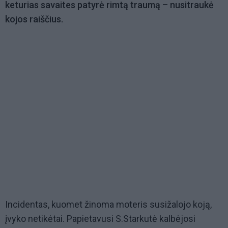
keturias savaites patyrė rimtą traumą – nusitraukė
kojos raiščius.
Incidentas, kuomet žinoma moteris susižalojo koją,
įvyko netikėtai. Papietavusi S.Starkutė kalbėjosi