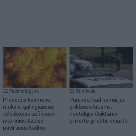
Technologijos
Kriminalai
Proveržis kosmoso
Pamiršo, kad namai jau
moksle: galingiausias
priklauso kitiems:
teleskopas užfiksavo
nostalgija daiktams
istorinius Saulės
privertė griebtis smurto
paviršiaus kadrus