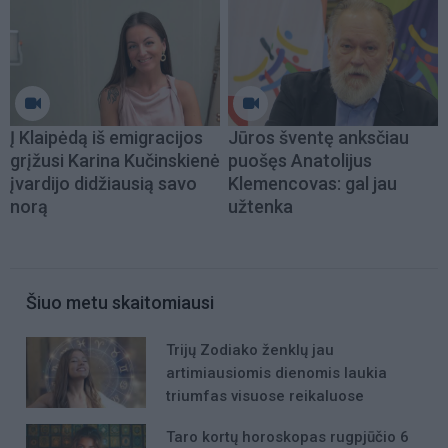
Į Klaipėdą iš emigracijos
Jūros šventę anksčiau
grįžusi Karina Kučinskienė
puošęs Anatolijus
įvardijo didžiausią savo
Klemencovas: gal jau
norą
užtenka
Šiuo metu skaitomiausi
Trijų Zodiako ženklų jau
artimiausiomis dienomis laukia
triumfas visuose reikaluose
Taro kortų horoskopas rugpjūčio 6