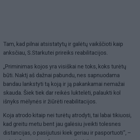
Tam, kad pilnai atsistatytų ir galėtų vaikščioti kaip
anksčiau, S.Starkutei prireiks reabilitacijos.
„Priminimas kojos yra visiškai ne toks, koks turėtų
būti. Naktį aš dažnai pabundu, nes sapnuodama
bandau lankstyti tą koją ir ją pakankamai nemažai
skauda. Šiek tiek dar reikės luktelėti, palaukti kol
išnyks mėlynės ir žiūrėti reabilitacijos.
Koja atrodo kitaip nei turėtų atrodyti, tai labai tikiuosi,
kad greitu metu bent jau galėsiu įveikti tolesnes
distancijas, o pasijutusi kiek geriau ir pasportuoti“, –