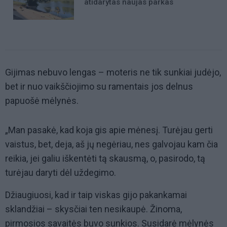
atidarytas naujas parkas
Gijimas nebuvo lengas – moteris ne tik sunkiai judėjo,
bet ir nuo vaikščiojimo su ramentais jos delnus
papuošė mėlynės.
„Man pasakė, kad koja gis apie mėnesį. Turėjau gerti
vaistus, bet, deja, aš jų negėriau, nes galvojau kam čia
reikia, jei galiu iškentėti tą skausmą, o, pasirodo, tą
turėjau daryti dėl uždegimo.
Džiaugiuosi, kad ir taip viskas gijo pakankamai
sklandžiai – skysčiai ten nesikaupė. Žinoma,
pirmosios savaitės buvo sunkios. Susidarė mėlynės