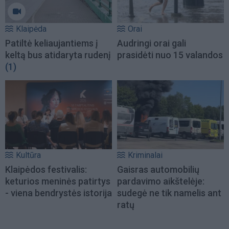
Klaipėda
Orai
Patiltė keliaujantiems į
Audringi orai gali
keltą bus atidaryta rudenį
prasidėti nuo 15 valandos
(1)
Kultūra
Kriminalai
Klaipėdos festivalis:
Gaisras automobilių
keturios meninės patirtys
pardavimo aikštelėje:
- viena bendrystės istorija
sudegė ne tik namelis ant
ratų