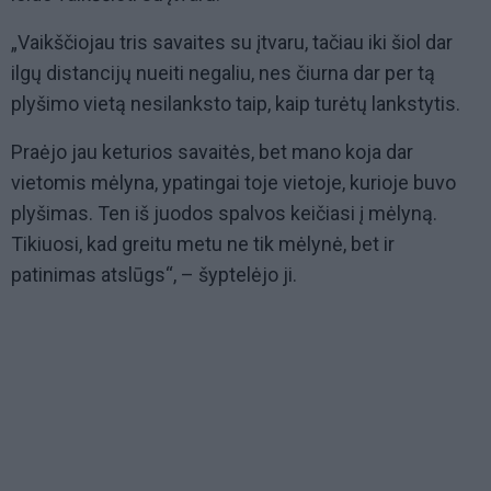
„Vaikščiojau tris savaites su įtvaru, tačiau iki šiol dar
ilgų distancijų nueiti negaliu, nes čiurna dar per tą
plyšimo vietą nesilanksto taip, kaip turėtų lankstytis.
Praėjo jau keturios savaitės, bet mano koja dar
vietomis mėlyna, ypatingai toje vietoje, kurioje buvo
plyšimas. Ten iš juodos spalvos keičiasi į mėlyną.
Tikiuosi, kad greitu metu ne tik mėlynė, bet ir
patinimas atslūgs“, – šyptelėjo ji.