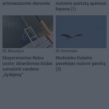
artimiausiomis dienomis
nušvietė pastatą apėmusi
liepsna
(1)
Aktualijos
Kriminalai
Eksperimentas Nidos
Muitininko Dulaičio
uoste: išbandomas būdas
pasekėjas nušovė gandrą
sumažinti vandens
(3)
„žydėjimą“