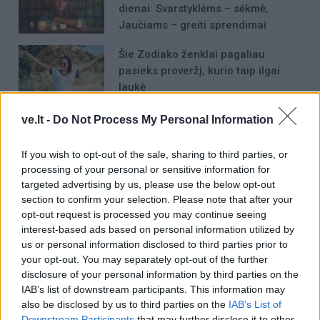
dienai: Svarstyklėms – sėkmė,
Jaučiams – greiti sprendimai
Šie Zodiako ženklai pagaliau
pasieks proveržį, kurio taip ilgai
laukė
ve.lt -
Do Not Process My Personal Information
If you wish to opt-out of the sale, sharing to third parties, or
processing of your personal or sensitive information for
targeted advertising by us, please use the below opt-out
Raktažodžiai
simona starkutė
section to confirm your selection. Please note that after your
opt-out request is processed you may continue seeing
interest-based ads based on personal information utilized by
us or personal information disclosed to third parties prior to
Komentarai
your opt-out. You may separately opt-out of the further
disclosure of your personal information by third parties on the
IAB’s list of downstream participants. This information may
also be disclosed by us to third parties on the
IAB’s List of
Rašyti komentarą
Downstream Participants
that may further disclose it to other