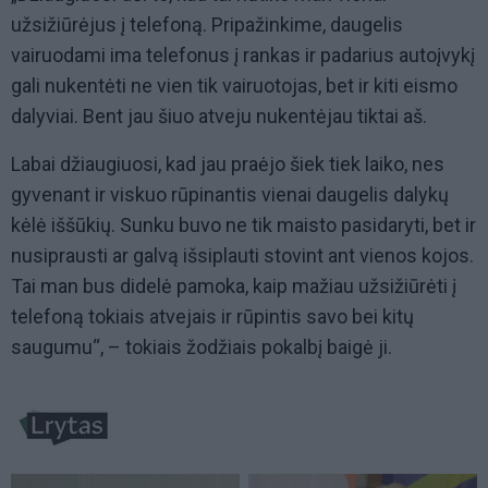
užsižiūrėjus į telefoną. Pripažinkime, daugelis
vairuodami ima telefonus į rankas ir padarius autoįvykį
gali nukentėti ne vien tik vairuotojas, bet ir kiti eismo
dalyviai. Bent jau šiuo atveju nukentėjau tiktai aš.
Labai džiaugiuosi, kad jau praėjo šiek tiek laiko, nes
gyvenant ir viskuo rūpinantis vienai daugelis dalykų
kėlė iššūkių. Sunku buvo ne tik maisto pasidaryti, bet ir
nusiprausti ar galvą išsiplauti stovint ant vienos kojos.
Tai man bus didelė pamoka, kaip mažiau užsižiūrėti į
telefoną tokiais atvejais ir rūpintis savo bei kitų
saugumu“, – tokiais žodžiais pokalbį baigė ji.