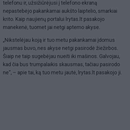
telefonu ir, užsižiūrėjusi į telefono ekraną
nepastebėjo pakankamai aukšto laiptelio, smarkiai
krito. Kaip naujienų portalui lrytas.lt pasakojo
manekenė, tuomet jai netgi aptemo akyse.
„Nikstelėjau koją ir tuo metu pakankamai įdomus
jausmas buvo, nes akyse netgi pasirodė žiežirbos.
Šiaip ne taip sugebėjau nueiti iki mašinos. Galvojau,
kad čia bus trumpalaikis skausmas, tačiau pasirodo
ne“, – apie tai, ką tuo metu jautė, lrytas.lt pasakojo ji.