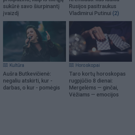
sukūrė savo šiurpinantį
Rusijos pasitraukus
įvaizdį
Vladimirui Putinui
(2)
Kultūra
Horoskopai
Aušra Butkevičienė:
Taro kortų horoskopas
negaliu atskirti, kur -
rugpjūčio 8 dienai:
darbas, o kur - pomėgis
Mergelėms — ginčai,
Vėžiams — emocijos