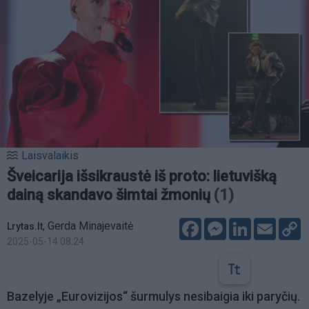
Laisvalaikis
Šveicarija išsikraustė iš proto: lietuvišką
dainą skandavo šimtai žmonių
(1)
Facebook
Messenger
LinkedIn
Email
C
,
Gerda Minajevaitė
Lrytas.lt
L
2025-05-14 08:24
Bazelyje „Eurovizijos“ šurmulys nesibaigia iki paryčių.