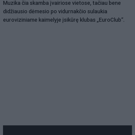
Muzika čia skamba įvairiose vietose, tačiau bene
didžiausio dėmesio po vidurnakčio sulaukia
euroviziniame kaimelyje įsikūrę klubas „EuroClub“.