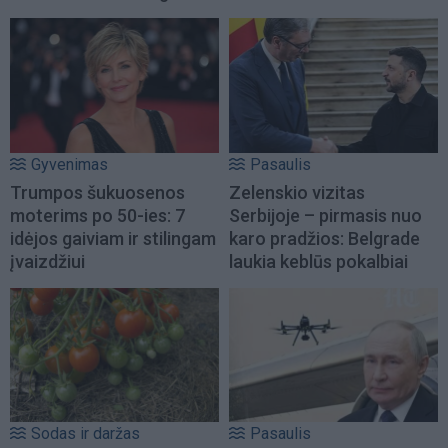
Gyvenimas
Pasaulis
Trumpos šukuosenos
Zelenskio vizitas
moterims po 50-ies: 7
Serbijoje – pirmasis nuo
idėjos gaiviam ir stilingam
karo pradžios: Belgrade
įvaizdžiui
laukia keblūs pokalbiai
Sodas ir daržas
Pasaulis