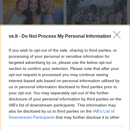
Laisvalaikis
Laisvalaikis
ve.lt -
Do Not Process My Personal Information
Trys Zodiako ženklai,
Aurelija Urbonienė apie
kuriems rugpjūčio 8-ąją
keliones, kurios prasideda
If you wish to opt-out of the sale, sharing to third parties, or
seksis labiausiai: puikios
ten, kur baigiasi turistiniai
processing of your personal or sensitive information for
targeted advertising by us, please use the below opt-out
žinios Mergelėms
maršrutai
section to confirm your selection. Please note that after your
opt-out request is processed you may continue seeing
interest-based ads based on personal information utilized by
us or personal information disclosed to third parties prior to
your opt-out. You may separately opt-out of the further
disclosure of your personal information by third parties on the
IAB’s list of downstream participants. This information may
also be disclosed by us to third parties on the
IAB’s List of
Laisvalaikis
Laisvalaikis
Downstream Participants
that may further disclose it to other
Ši užduotis atrodo
Rugpjūčio 8-ąją vardo
third parties.
neįmanoma: perkelkite tik
dieną švenčia