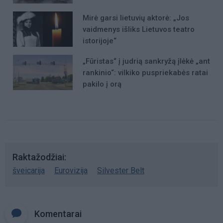
Mirė garsi lietuvių aktorė: „Jos
vaidmenys išliks Lietuvos teatro
istorijoje“
„Fūristas“ į judrią sankryžą įlėkė „ant
rankinio“: vilkiko puspriekabės ratai
pakilo į orą
Raktažodžiai
šveicarija
Eurovizija
Silvester Belt
Komentarai