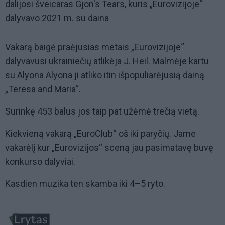
dalijosi šveicaras Gjon's Tears, kuris „Eurovizijoje“
dalyvavo 2021 m. su daina
Vakarą baigė praėjusias metais „Eurovizijoje“
dalyvavusi ukrainiečių atlikėja J. Heil. Malmėje kartu
su Alyona Alyona ji atliko itin išpopuliarėjusią dainą
„Teresa and Maria“.
Surinkę 453 balus jos taip pat užėmė trečią vietą.
Kiekvieną vakarą „EuroClub“ oš iki paryčių. Jame
vakarėlį kur „Eurovizijos“ sceną jau pasimatavę buvę
konkurso dalyviai.
Kasdien muzika ten skamba iki 4–5 ryto.