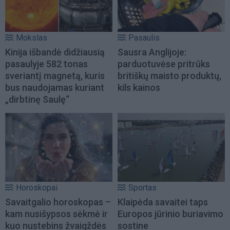
Mokslas
Pasaulis
Kinija išbandė didžiausią
Sausra Anglijoje:
pasaulyje 582 tonas
parduotuvėse pritrūks
sveriantį magnetą, kuris
britiškų maisto produktų,
bus naudojamas kuriant
kils kainos
„dirbtinę Saulę“
Horoskopai
Sportas
Savaitgalio horoskopas –
Klaipėda savaitei taps
kam nusišypsos sėkmė ir
Europos jūrinio buriavimo
kuo nustebins žvaigždės
sostine