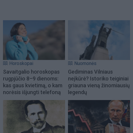
Horoskopai
Nuomonės
Savaitgalio horoskopas
Gediminas Vilniaus
rugpjūčio 8–9 dienoms:
neįkūrė? Istoriko teiginiai
kas gaus kvietimą, o kam
griauna vieną žinomiausių
norėsis išjungti telefoną
legendų