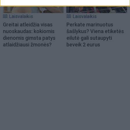
Laisvalaikis
Laisvalaikis
Greitai atleidžia visas
Perkate marinuotus
nuoskaudas: kokiomis
šašlykus? Viena etiketės
dienomis gimsta patys
eilutė gali sutaupyti
atlaidžiausi žmonės?
beveik 2 eurus