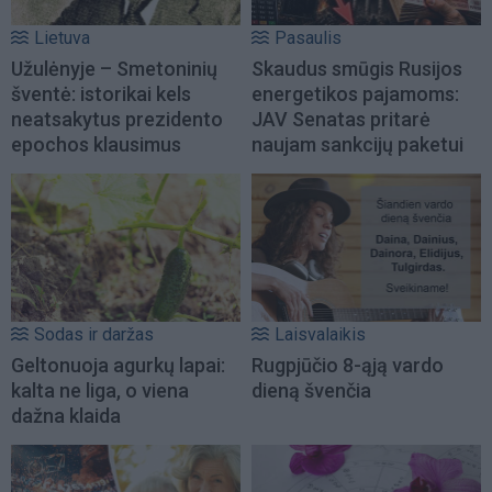
Lietuva
Pasaulis
Užulėnyje – Smetoninių
Skaudus smūgis Rusijos
šventė: istorikai kels
energetikos pajamoms:
neatsakytus prezidento
JAV Senatas pritarė
epochos klausimus
naujam sankcijų paketui
Sodas ir daržas
Laisvalaikis
Geltonuoja agurkų lapai:
Rugpjūčio 8-ąją vardo
kalta ne liga, o viena
dieną švenčia
dažna klaida