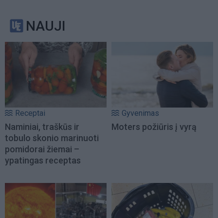
NAUJI
Receptai
Gyvenimas
Naminiai, traškūs ir
Moters požiūris į vyrą
tobulo skonio marinuoti
pomidorai žiemai –
ypatingas receptas