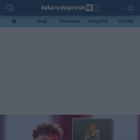
Pereiti
į
pagrindinį
Mobile
Nauji
Podkastai
Renginiai
Vaizdai
turinį
menu
bottom