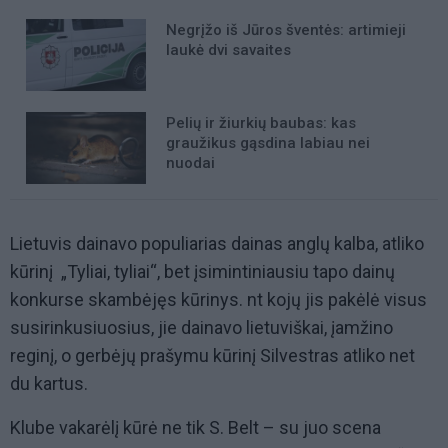
Negrįžo iš Jūros šventės: artimieji
laukė dvi savaites
Pelių ir žiurkių baubas: kas
graužikus gąsdina labiau nei
nuodai
Lietuvis dainavo populiarias dainas anglų kalba, atliko
kūrinį „Tyliai, tyliai“, bet įsimintiniausiu tapo dainų
konkurse skambėjęs kūrinys. nt kojų jis pakėlė visus
susirinkusiuosius, jie dainavo lietuviškai, įamžino
reginį, o gerbėjų prašymu kūrinį Silvestras atliko net
du kartus.
Klube vakarėlį kūrė ne tik S. Belt – su juo scena