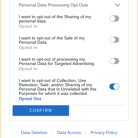
du degtukus, kad
Personal Data Processing Opt Outs
skaičiavimas taptų
I want to opt-out of the Sharing of my
teisingas
personal data.
Opted In
I want to opt-out of the Sale of my
Personal Data.
Opted In
I want to opt-out of processing my
Personal Data for Targeted Advertising.
Opted In
Laisvalaikis
Laisvalaikis
I want to opt-out of Collection, Use,
Nauja pradžia po 60 metų:
Šie ženklai delne yra ne
Retention, Sale, and/or Sharing of my
astrologai atskleidė, kurių
pas visus: ką jie reiškia
Personal Data that Is Unrelated with the
Purposes for which it was collected.
mėnesių atstovų laukia
Opted Out
pokyčiai
CONFIRM
Data Deletion
Data Access
Privacy Policy