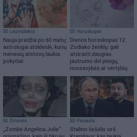
Laisvalaikis
Horoskopai
Nauja pradžia po 60 metų:
Dienos horoskopas 12
astrologai atskleidė, kurių
Zodiako ženklų: gali
mėnesių atstovų laukia
atsirasti daugiau
pokyčiai
jautrumo dėl pinigų,
nuosavybės ar vertybių
Žmonės
Pasaulis
„Zombė Angelina Jolie“
Stalino šešėlis virš
prisipažino, kaip iš tikrųjų
Kremliaus: kas laukia