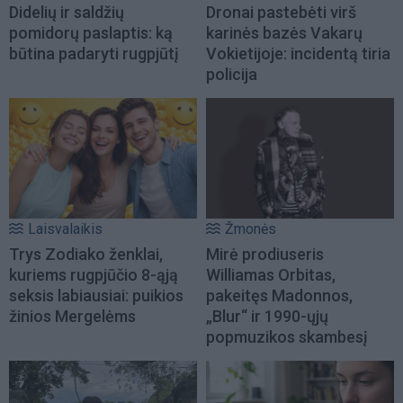
Didelių ir saldžių
Dronai pastebėti virš
pomidorų paslaptis: ką
karinės bazės Vakarų
būtina padaryti rugpjūtį
Vokietijoje: incidentą tiria
policija
Laisvalaikis
Žmonės
Trys Zodiako ženklai,
Mirė prodiuseris
kuriems rugpjūčio 8-ąją
Williamas Orbitas,
seksis labiausiai: puikios
pakeitęs Madonnos,
žinios Mergelėms
„Blur“ ir 1990-ųjų
popmuzikos skambesį