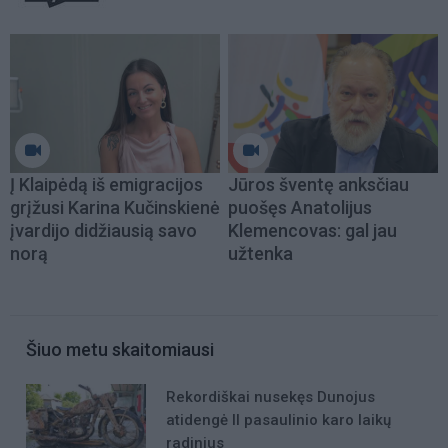
Į Klaipėdą iš emigracijos
Jūros šventę anksčiau
grįžusi Karina Kučinskienė
puošęs Anatolijus
įvardijo didžiausią savo
Klemencovas: gal jau
norą
užtenka
Šiuo metu skaitomiausi
Rekordiškai nusekęs Dunojus
atidengė II pasaulinio karo laikų
radinius