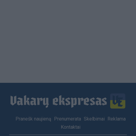
Load
More
Footer
Pranešk naujieną
Prenumerata
Skelbimai
Reklama
menu
Kontaktai