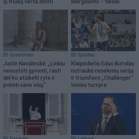
šį triuką verta žinoti
Mergelėms – tikslai
Gyvenimas
Sportas
Justė Navalinskė: „Linkiu
Klaipėdietis Edas Butvilas
nenustoti gyventi, rasti
nutraukė nesėkmių seriją
dėl ko atsikelti ryte ir
ir triumfavo „Challenger“
priimti save visą“
teniso turnyre
Pasaulis
Lietuva