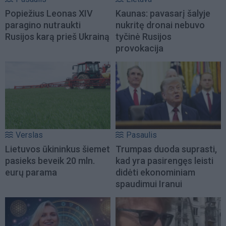
Popiežius Leonas XIV
Kaunas: pavasarį šalyje
paragino nutraukti
nukritę dronai nebuvo
Rusijos karą prieš Ukrainą
tyčinė Rusijos
provokacija
Verslas
Pasaulis
Lietuvos ūkininkus šiemet
Trumpas duoda suprasti,
pasieks beveik 20 mln.
kad yra pasirengęs leisti
eurų parama
didėti ekonominiam
spaudimui Iranui