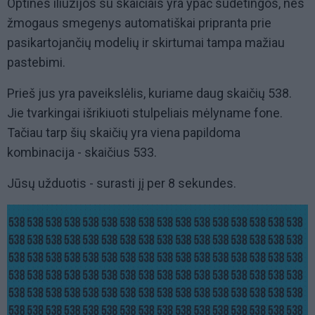
Optinės iliuzijos su skaičiais yra ypač sudėtingos, nes
žmogaus smegenys automatiškai pripranta prie
pasikartojančių modelių ir skirtumai tampa mažiau
pastebimi.
Prieš jus yra paveikslėlis, kuriame daug skaičių 538.
Jie tvarkingai išrikiuoti stulpeliais mėlyname fone.
Tačiau tarp šių skaičių yra viena papildoma
kombinacija - skaičius 533.
Jūsų užduotis - surasti jį per 8 sekundes.