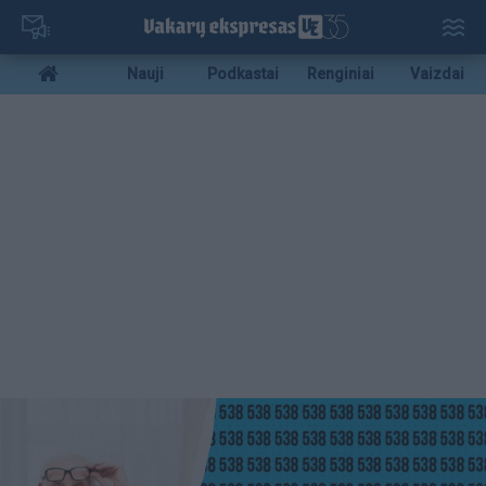
Pereiti
į
pagrindinį
Mobile
Nauji
Podkastai
Renginiai
Vaizdai
turinį
menu
bottom