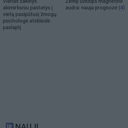
Vienas sakinys
Žemę užklups magnetinė
akimirksniu pastatys į
audra: nauja prognozė
(4)
vietą pasipūtusį žmogų:
psichologė atskleidė
paslaptį
NAUJI