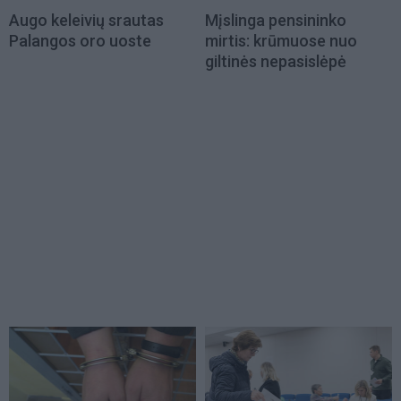
Augo keleivių srautas
Mįslinga pensininko
Palangos oro uoste
mirtis: krūmuose nuo
giltinės nepasislėpė