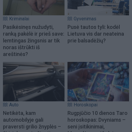
Kriminalai
Gyvenimas
Pasikėsinęs nužudyti,
Pusė tautos tyli: kodėl
ranką pakėlė ir prieš save:
Lietuva vis dar neateina
lemtingas žingsnis ar tik
prie balsadėžių?
noras ištrūkti iš
areštinės?
Auto
Horoskopai
Netikėta, kam
Rugpjūčio 10 dienos Taro
automobilyje gali
horoskopas: Dvyniams –
praversti grilio žnyplės –
seni įsitikinimai,