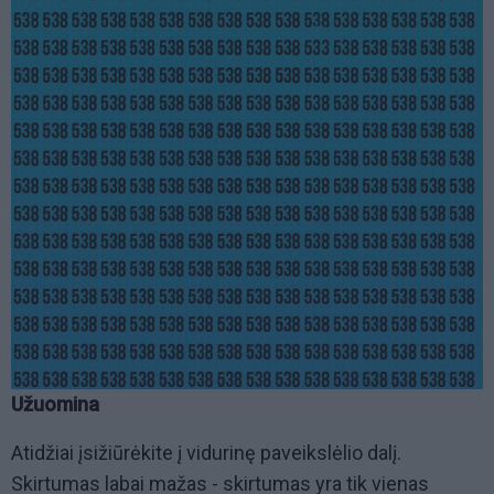
Užuomina
Atidžiai įsižiūrėkite į vidurinę paveikslėlio dalį.
Skirtumas labai mažas - skirtumas yra tik vienas