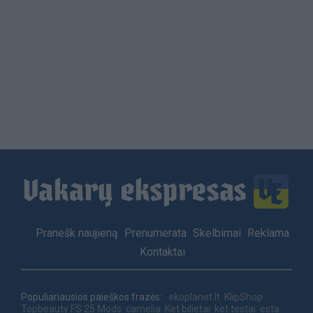
Load
More
Footer
Pranešk naujieną
Prenumerata
Skelbimai
Reklama
menu
Kontaktai
Populiariausios paieškos frazės:
ekoplanet.lt
KlipShop
Topbeauty
FS 25 Mods
camelia
Ket bilietai
ket testai
esta