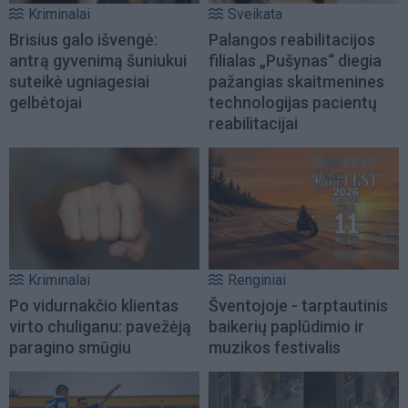
Kriminalai
Sveikata
Brisius galo išvengė:
Palangos reabilitacijos
antrą gyvenimą šuniukui
filialas „Pušynas“ diegia
suteikė ugniagesiai
pažangias skaitmenines
gelbėtojai
technologijas pacientų
reabilitacijai
Kriminalai
Renginiai
Po vidurnakčio klientas
Šventojoje - tarptautinis
virto chuliganu: pavežėją
baikerių paplūdimio ir
paragino smūgiu
muzikos festivalis