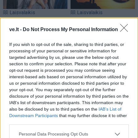
Laisvalaikis
Laisvalaikis
Trys Zodiako ženklai,
Šiais mėnesiais
kuriems rugpjūčio 10-ąją
gimusiems – ypatingas
ve.lt -
Do Not Process My Personal Information
seksis labiausiai: itin gera
metas: astrologai žada
pirmoji dienos pusė
naujas galimybes ir
If you wish to opt-out of the sale, sharing to third parties, or
sėkmę
processing of your personal or sensitive information for
targeted advertising by us, please use the below opt-out
section to confirm your selection. Please note that after your
opt-out request is processed you may continue seeing
interest-based ads based on personal information utilized by
us or personal information disclosed to third parties prior to
your opt-out. You may separately opt-out of the further
disclosure of your personal information by third parties on the
Laisvalaikis
Laisvalaikis
IAB’s list of downstream participants. This information may
also be disclosed by us to third parties on the
IAB’s List of
Rugpjūčio 10-ąją vardo
Aurelija Urbonienė apie
Downstream Participants
that may further disclose it to other
dieną švenčia
keliones, kurios prasideda
third parties.
ten, kur baigiasi turistiniai
maršrutai
(2)
Personal Data Processing Opt Outs