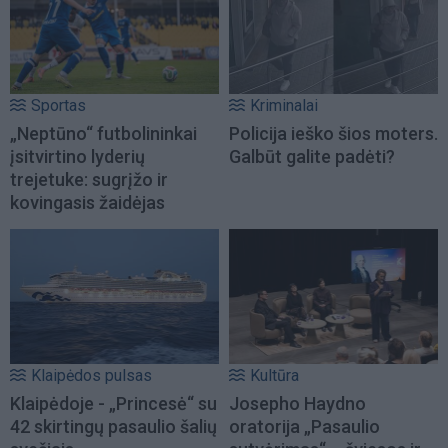
Sportas
Kriminalai
„Neptūno“ futbolininkai
Policija ieško šios moters.
įsitvirtino lyderių
Galbūt galite padėti?
trejetuke: sugrįžo ir
kovingasis žaidėjas
Klaipėdos pulsas
Kultūra
Klaipėdoje - „Princesė“ su
Josepho Haydno
42 skirtingų pasaulio šalių
oratorija „Pasaulio