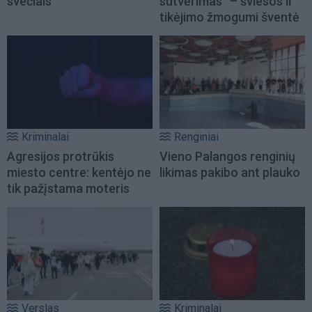
svečiais
sutvėrimas“ – šviesos ir
tikėjimo žmogumi šventė
Kriminalai
Renginiai
Agresijos protrūkis
Vieno Palangos renginių
miesto centre: kentėjo ne
likimas pakibo ant plauko
tik pažįstama moteris
Verslas
Kriminalai