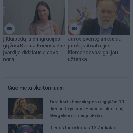
Į Klaipėdą iš emigracijos
Jūros šventę anksčiau
grįžusi Karina Kučinskienė
puošęs Anatolijus
įvardijo didžiausią savo
Klemencovas: gal jau
norą
užtenka
Šiuo metu skaitomiausi
Taro kortų horoskopas rugpjūčio 10
dienai: Dvyniams – seni įsitikinimai,
Mergelėms – nauji tikslai
Dienos horoskopas 12 Zodiako