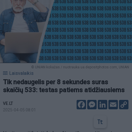
© UNIAN koliažas / nuotrauka ua.depositphotos.com, UNIAN
Laisvalaikis
Tik nedaugelis per 8 sekundes suras
skaičių 533: testas patiems atidžiausiems
Facebook
Messenger
LinkedIn
Email
C
VE.LT
L
2025-04-05 08:01