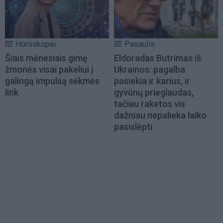
Horoskopai
Pasaulis
Šiais mėnesiais gimę
Eldoradas Butrimas iš
žmonės visai pakeliui į
Ukrainos: pagalba
galingą impulsą sėkmės
pasiekia ir karius, ir
link
gyvūnų prieglaudas,
tačiau raketos vis
dažniau nepalieka laiko
pasislėpti