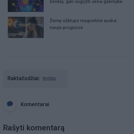
ženklų: gali sugrįžti sena galimybė
Žemę užklups magnetinė audra:
nauja prognozė
Raktažodžiai
testas
Komentarai
Rašyti komentarą