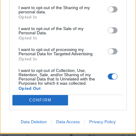
I want to opt-out of the Sharing of my
personal data.
Opted In
I want to opt-out of the Sale of my
Personal Data.
Opted In
Laisvalaikis
Laisvalaikis
I want to opt-out of processing my
Personal Data for Targeted Advertising.
Sužinokite pagal savo
Anglijai nelaimėjus
Opted In
gimimo datą, kas buvote
Pasaulio futbolo
praėjusiame gyvenime:
čempionatui, britui teko...
I want to opt-out of Collection, Use,
Retention, Sale, and/or Sharing of my
numerologų paslaptis
koreguoti tatuiruotę
Personal Data that Is Unrelated with the
Purposes for which it was collected.
Opted Out
CONFIRM
Data Deletion
Data Access
Privacy Policy
Laisvalaikis
Laisvalaikis