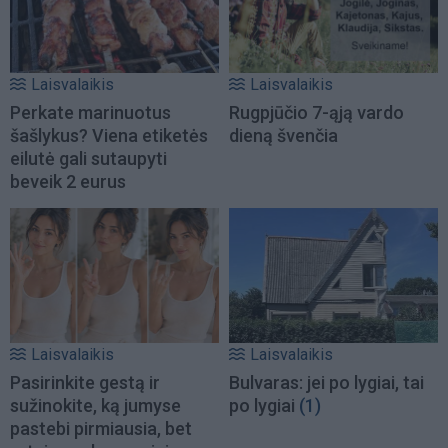
Laisvalaikis
Laisvalaikis
Perkate marinuotus
Rugpjūčio 7-ąją vardo
šašlykus? Viena etiketės
dieną švenčia
eilutė gali sutaupyti
beveik 2 eurus
Laisvalaikis
Laisvalaikis
Pasirinkite gestą ir
Bulvaras: jei po lygiai, tai
sužinokite, ką jumyse
po lygiai
(1)
pastebi pirmiausia, bet