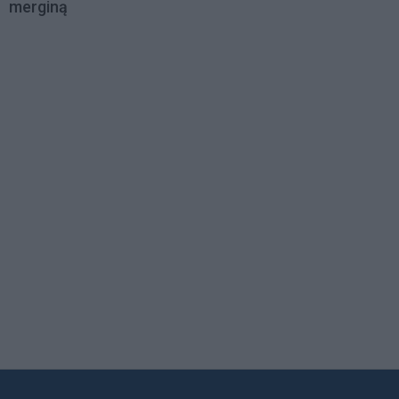
merginą
Load
More