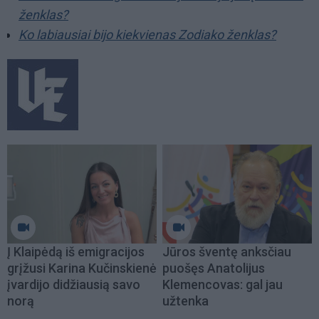
ženklas?
Ko labiausiai bijo kiekvienas Zodiako ženklas?
Į Klaipėdą iš emigracijos
Jūros šventę anksčiau
grįžusi Karina Kučinskienė
puošęs Anatolijus
įvardijo didžiausią savo
Klemencovas: gal jau
norą
užtenka