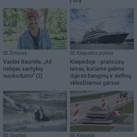
į orą
Žmonės
Klaipėdos pulsas
Vaidas Baumila: „Aš
Klaipėdoje - prancūzų
nebijau santykių
laivas, kuriame galima
nuobodumo"
(2)
išgirsti banginių ir delfinų
skleidžiamus garsus
Sportas
Klaipėda