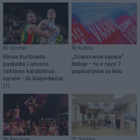
Sportas
Kultūra
Rimas Kurtinaitis
„Scanorama vasara“
paskelbė Lietuvos
Nidoje – tu ir tavo 7
rinktinės kandidatus:
pasimatymai su kinu
sąraše - du klaipėdiečiai
(1)
Renginiai
Sportas