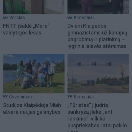
Verslas
Kriminalai
FNTT įšaldė „Mere“
Dviem Klaipėdos
valdytojos lėšas
gimnazistams už kanapių
pagrobimą ir platinimą –
lygtinis laisvės atėmimas
Gyvenimas
Kriminalai
Studijos Klaipėdoje Miah
„Fūristas“ į judrią
atvėrė naujas galimybes
sankryžą įlėkė „ant
rankinio“: vilkiko
puspriekabės ratai pakilo