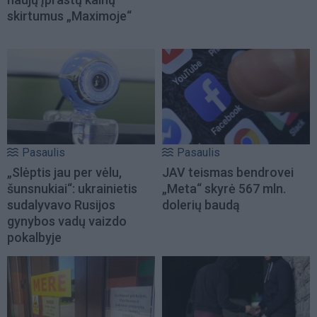
skirtumus „Maximoje“
Pasaulis
Pasaulis
„Slėptis jau per vėlu,
JAV teismas bendrovei
šunsnukiai“: ukrainietis
„Meta“ skyrė 567 mln.
sudalyvavo Rusijos
dolerių baudą
gynybos vadų vaizdo
pokalbyje