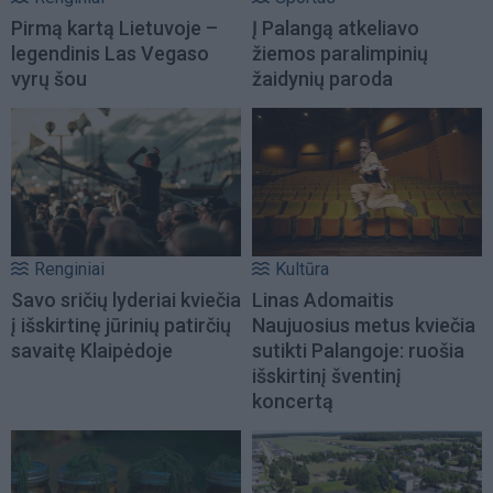
Pirmą kartą Lietuvoje –
Į Palangą atkeliavo
legendinis Las Vegaso
žiemos paralimpinių
vyrų šou
žaidynių paroda
Renginiai
Kultūra
Savo sričių lyderiai kviečia
Linas Adomaitis
į išskirtinę jūrinių patirčių
Naujuosius metus kviečia
savaitę Klaipėdoje
sutikti Palangoje: ruošia
išskirtinį šventinį
koncertą