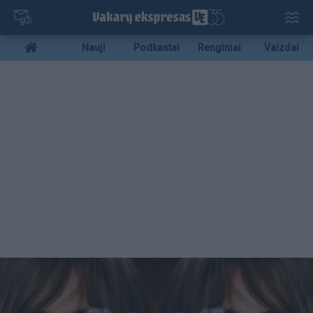
Pereiti
į
pagrindinį
Mobile
Nauji
Podkastai
Renginiai
Vaizdai
turinį
menu
bottom