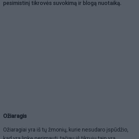
pesimistinį tikrovės suvokimą ir blogą nuotaiką.
Ožiaragis
Ožiaragiai yra iš tų žmonių, kurie nesudaro įspūdžio,
kad yra linkę nerimauti, tačiau iš tikrųjų taip yra.