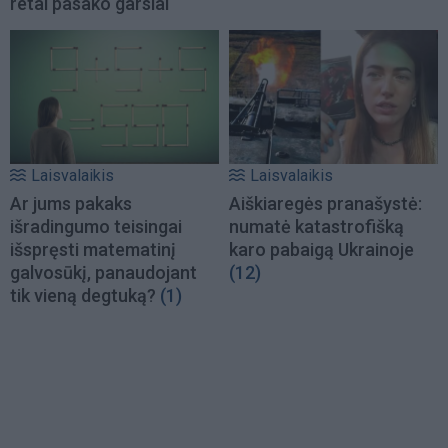
retai pasako garsiai
Laisvalaikis
Laisvalaikis
Ar jums pakaks
Aiškiaregės pranašystė:
išradingumo teisingai
numatė katastrofišką
išspręsti matematinį
karo pabaigą Ukrainoje
galvosūkį, panaudojant
(12)
tik vieną degtuką?
(1)