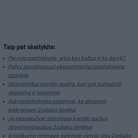
Taip pat skaitykite:
Pavydo psichologija, arba kas kaltas ir ką daryti?
Patys pavojingiausi eksperimentai psichologijos
istorijoje
Mokslininkai įvardijo spalvą, kuri gali sumažinti
skausmą ir nuraminti
Astropsichologės patarimai, ką dovanoti
kiekvienam Zodiako ženklui
Jų nesulaužysi: astrologai įvardijo pačius
ištvermingiausius Zodiako ženklus
Erotiškumo reitingas: kelintoje vietoje jūsų Zodiako