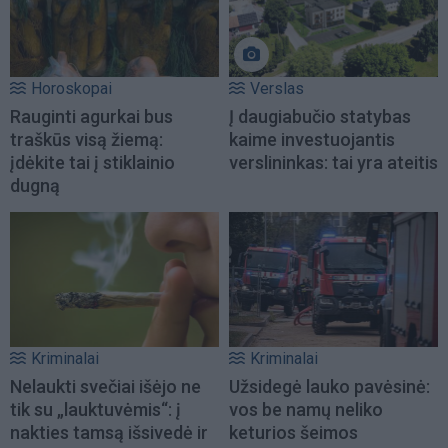
Horoskopai
Verslas
Rauginti agurkai bus
Į daugiabučio statybas
traškūs visą žiemą:
kaime investuojantis
įdėkite tai į stiklainio
verslininkas: tai yra ateitis
dugną
Kriminalai
Kriminalai
Nelaukti svečiai išėjo ne
Užsidegė lauko pavėsinė:
tik su „lauktuvėmis“: į
vos be namų neliko
nakties tamsą išsivedė ir
keturios šeimos