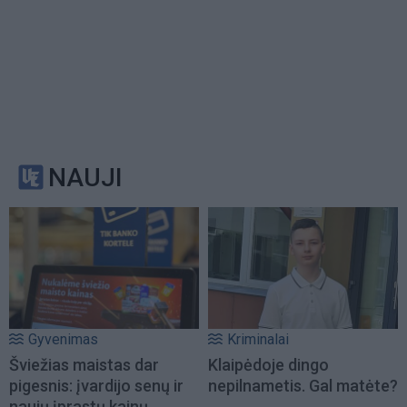
NAUJI
Gyvenimas
Kriminalai
Šviežias maistas dar
Klaipėdoje dingo
pigesnis: įvardijo senų ir
nepilnametis. Gal matėte?
naujų įprastų kainų