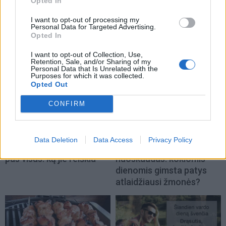
Opted In
I want to opt-out of processing my
Personal Data for Targeted Advertising.
Opted In
TAIP PAT SKAITYKITE
I want to opt-out of Collection, Use,
Retention, Sale, and/or Sharing of my
Personal Data that Is Unrelated with the
Purposes for which it was collected.
Opted Out
CONFIRM
Laisvalaikis
Laisvalaikis
Data Deletion
Data Access
Privacy Policy
Šie ženklai delne yra ne
Greitai atleidžia visas
pas visus: ką jie reiškia
nuoskaudas: kokiomis
dienomis gimsta patys
atlaidžiausi žmonės?