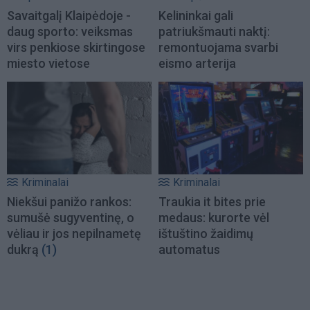
Savaitgalį Klaipėdoje -
Kelininkai gali
daug sporto: veiksmas
patriukšmauti naktį:
virs penkiose skirtingose
remontuojama svarbi
miesto vietose
eismo arterija
Kriminalai
Kriminalai
Niekšui panižo rankos:
Traukia it bites prie
sumušė sugyventinę, o
medaus: kurorte vėl
vėliau ir jos nepilnametę
ištuštino žaidimų
dukrą
(1)
automatus