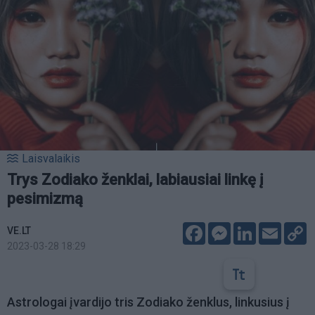
Laisvalaikis
Trys Zodiako ženklai, labiausiai linkę į
pesimizmą
Facebook
Messenger
LinkedIn
Email
C
VE.LT
L
2023-03-28 18:29
Astrologai įvardijo tris Zodiako ženklus, linkusius į