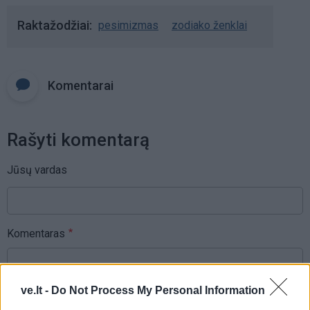
Raktažodžiai
pesimizmas
zodiako ženklai
Komentarai
Rašyti komentarą
Jūsų vardas
Komentaras
ve.lt -
Do Not Process My Personal Information