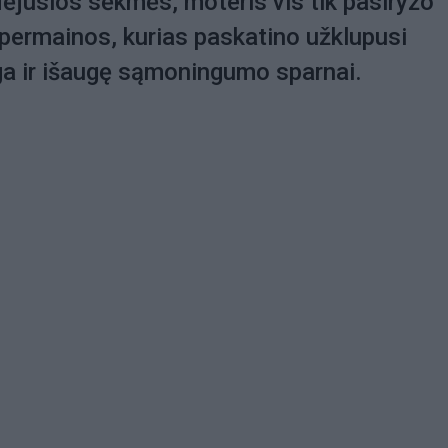
ėjusios sėkmės, moteris vis tik pasiryžo
permainos, kurias paskatino užklupusi
ga ir išaugę sąmoningumo sparnai.