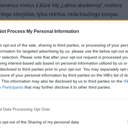
ienerius metus ji įkūrė VšĮ „Lalitos akademija“, moteris
ngo stovyklas, tylos retritus, veda koučingo sesijas.
a, sąmoningo kvėpavimo instruktorė, meditacijų vedlė.
Not Process My Personal Information
to opt-out of the sale, sharing to third parties, or processing of your per
i mielai sutiko papasakoti ir skaitytojams.
formation for targeted advertising by us, please use the below opt-out s
r selection. Please note that after your opt-out request is processed y
iai pasakyti, kad esu nubudusi. Suvokiu, kad viskas yra vi
eing interest-based ads based on personal information utilized by us or
disclosed to third parties prior to your opt-out. You may separately opt-
itikos.
losure of your personal information by third parties on the IAB’s list of
. This information may also be disclosed by us to third parties on the
IA
nėra nei gera, nei bloga, tai patirtis, kurią turime išgyventi
Participants
that may further disclose it to other third parties.
mo džiaugsmu spinduliuojanti „Lalitos akademijos“ įkūrėja L
l Data Processing Opt Outs
žgrūdino
o opt-out of the Sharing of my personal data.