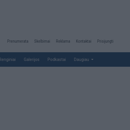
Desktop
Prenumerata
Skelbimai
Reklama
Kontaktai
Prisijungti
menu
top
Renginiai
Galerijos
Podkastai
Daugiau