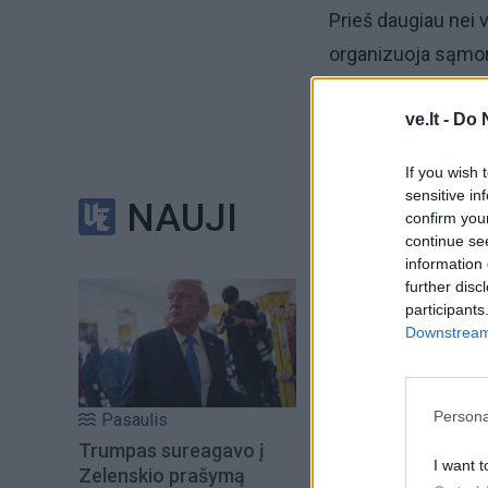
Prieš daugiau nei v
organizuoja sąmoni
Yra jogos mokytoj
ve.lt -
Do 
If you wish 
Apie nueitą kelią j
sensitive in
NAUJI
confirm you
Šiandien galiu drąs
continue se
information 
jokio skirstymo, kr
further disc
participants
Kiekvieno situacija 
Downstream 
įsitikinusi gyveni
Persona
Pasaulis
Vaikystė skurde u
Trumpas sureagavo į
I want t
Zelenskio prašymą