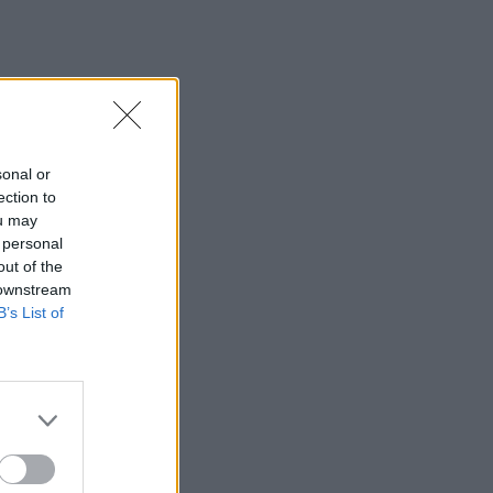
sonal or
ection to
ou may
ena,
 personal
out of the
 downstream
B’s List of
“, –
alita.