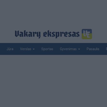
Jūra
Sportas
Pasaulis
Verslas
Gyvenimas