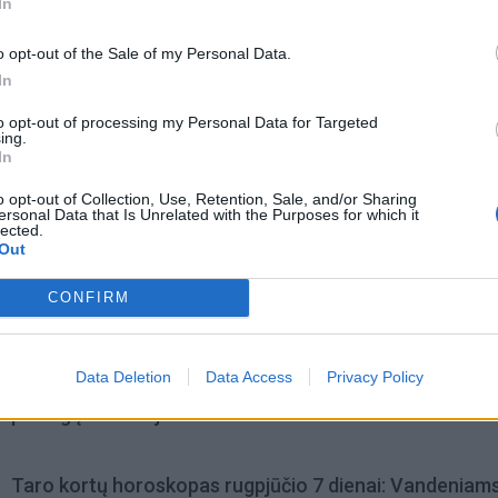
In
o opt-out of the Sale of my Personal Data.
In
to opt-out of processing my Personal Data for Targeted
ing.
In
o opt-out of Collection, Use, Retention, Sale, and/or Sharing
ersonal Data that Is Unrelated with the Purposes for which it
lected.
Out
CONFIRM
omiausi
Data Deletion
Data Access
Privacy Policy
Aiškiaregės pranašystė: numatė katastrofišką karo
pabaigą Ukrainoje
Taro kortų horoskopas rugpjūčio 7 dienai: Vandeniam