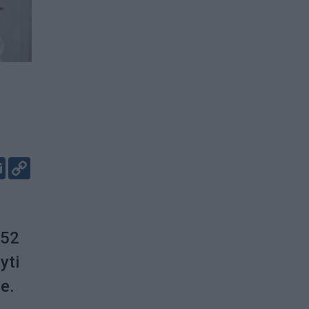
er
kedIn
Email
Copy
Link
(52
yti
e.