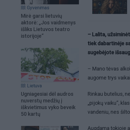
Gyvenimas
Mirė garsi lietuvių
aktorė: „Jos vaidmenys
išliks Lietuvos teatro
– Lalita, užsiminė
istorijoje“
tiek dabartinėje s
sugebėjote išsaugot
– Mano tėvas alko
augome trys vaikai
Lietuva
Ugniagesiai dėl audros
Rinkau butelius, 
nuverstų medžių į
„pijokų vaiku“, kl
iškvietimus vyko beveik
vandeniu, nes šilt
50 kartų
Augdama tokioje ap