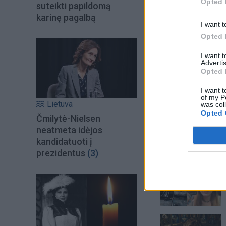
Opted 
suteikti papildomą
karinę pagalbą
I want t
Opted 
I want 
Advertis
Opted 
I want t
of my P
Lietuva
was col
Opted 
Čmilytė-Nielsen
neatmeta idėjos
kandidatuoti į
prezidentus
(3)
Šiuo metu skait