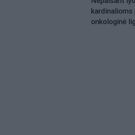
Nepaisant lyd
kardinalioms 
onkologinė li