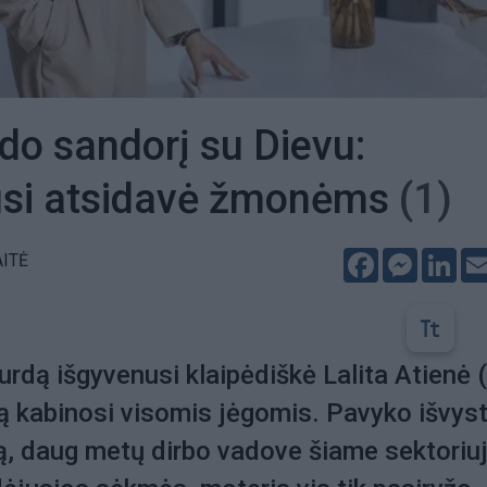
ldo sandorį su Dievu:
usi atsidavė žmonėms
(1)
Facebook
Messeng
Lin
ITĖ
urdą išgyvenusi klaipėdiškė Lalita Atienė 
ą kabinosi visomis jėgomis. Pavyko išvyst
ą, daug metų dirbo vadove šiame sektoriuj