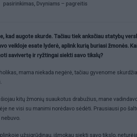
pasirinkimas, Dvyniams – pagreitis
te, kad augote skurde. Tačiau tiek anksčiau statybų versl
avo veikloje esate lyderė, aplink kurią buriasi žmonės. Ka
i savivertę ir ryžtingai siekti savo tikslų?
holikas, mama niekada negėrė, tačiau gyvenome skurdžiai
.
nešiojau kitų žmonių suaukotus drabužius, mane vadindav
asėje ne visi su manimi norėdavo sėdėti. Prausiausi po šalt
o nebuvo.
linkoje užsigrūdinau, išmokau siekti savo tikslo, neturėja