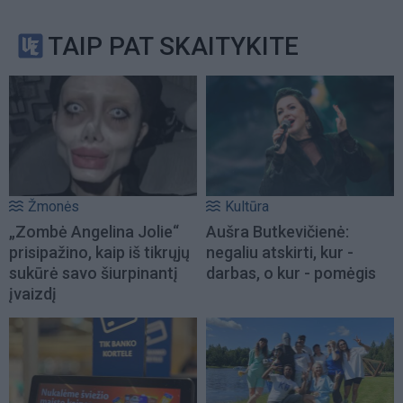
TAIP PAT SKAITYKITE
Žmonės
Kultūra
„Zombė Angelina Jolie“
Aušra Butkevičienė:
prisipažino, kaip iš tikrųjų
negaliu atskirti, kur -
sukūrė savo šiurpinantį
darbas, o kur - pomėgis
įvaizdį