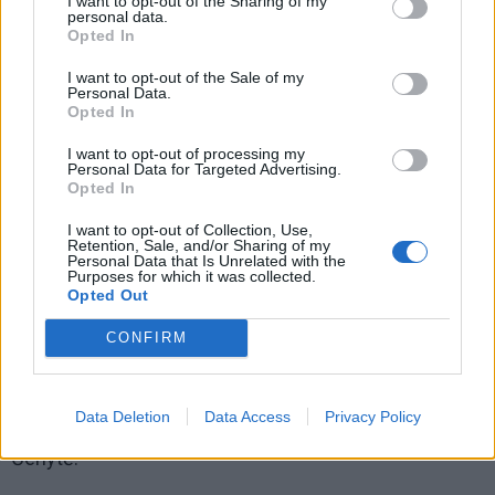
I want to opt-out of the Sharing of my
nepaisant to, kad gyvena arti viena kitos: nuo
personal data.
Opted In
kiekvienai grupei būdingų spalvų, tradicijų iki skirtingo
santykio su turistais. Pasak jos, vienur į atvykusį
I want to opt-out of the Sale of my
Personal Data.
turistą visai nekreipiama dėmesio, o kitiems taip
Opted In
įdomu, kad „atrodo, jog jie mano šalies kultūros atvyko
I want to opt-out of processing my
pažiūrėti, o ne aš jų.“ Vis dėlto, mergina įsitikinusi –
Personal Data for Targeted Advertising.
Opted In
visi esame labai panašūs.
I want to opt-out of Collection, Use,
„Gal kiek skirtingi dėl to, kiek mums reikia ir kaip
Retention, Sale, and/or Sharing of my
Personal Data that Is Unrelated with the
priimame gyvenimą. Žmonės, kuriuos teko sutikti
Purposes for which it was collected.
Opted Out
man, yra labai atviri, labai tikintys. Teko pabuvoti
apeigose, kur blogas dvasias išvaro. Ir tikrai ten kažką
CONFIRM
varė, net moteris nualpo prie altoriaus. Teko patirti ir
svetingumą: kai nėra kur miegoti, bet ūkininkas
Data Deletion
Data Access
Privacy Policy
išgelbsti nuo hienų užleisdamas pašiūrę“, – dalinasi O.
Čenytė.