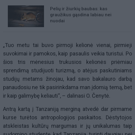
Pelių ir žiurkių baubas: kas
graužikus gąsdina labiau nei
nuodai
„Tuo metu tai buvo pirmoji kelionė vienai, pirmieji
suvokimai ir pamokos, kaip pasaulis veikia turistui. Po
šios tris mėnesius trukusios kelionės priėmiau
sprendimą studijuoti turizmą, o atėjus paskutiniams
studijų metams žinojau, kad savo bakalauro darbą
panaudosiu ne tik pasirinkdama man įdomią temą, bet
ir kaip galimybę keliauti“, – dalinasi
O. Čenytė.
Antrą kartą į Tanzaniją merginą atvedė dar pirmame
kurse turėtos antropologijos paskaitos. Dėstytojos
atskleistas kultūrų margumas ir jų unikalumas taip
sudomino studentę, kad Tanzanija, turinti daugiau nei