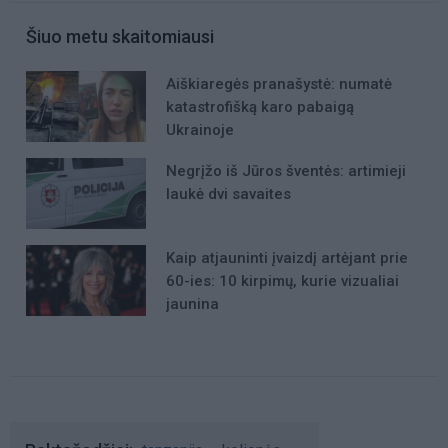
Šiuo metu skaitomiausi
Aiškiaregės pranašystė: numatė
katastrofišką karo pabaigą
Ukrainoje
Negrįžo iš Jūros šventės: artimieji
laukė dvi savaites
Kaip atjauninti įvaizdį artėjant prie
60-ies: 10 kirpimų, kurie vizualiai
jaunina