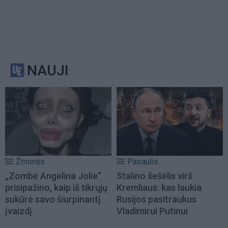
NAUJI
Žmonės
Pasaulis
„Zombė Angelina Jolie“
Stalino šešėlis virš
prisipažino, kaip iš tikrųjų
Kremliaus: kas laukia
sukūrė savo šiurpinantį
Rusijos pasitraukus
įvaizdį
Vladimirui Putinui