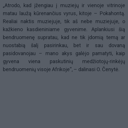
„Atrodo, kad įžengiau į muziejų ir vienoje vitrinoje
matau laužą kūrenančius vyrus, kitoje – Pokahontą.
Realiai naktis muziejuje, tik aš nebe muziejuje, o
kažkieno kasdieniniame gyvenime. Aplankiusi šią
bendruomenę supratau, kad ne tik įdomią temą ar
nuostabią šalį pasirinkau, bet ir sau dovaną
pasidovanojau – mano akys galėjo pamatyti, kaip
gyvena viena paskutinių medžiotojų-rinkėjų
bendruomenių visoje Afrikoje“, – dalinasi O. Čenytė.