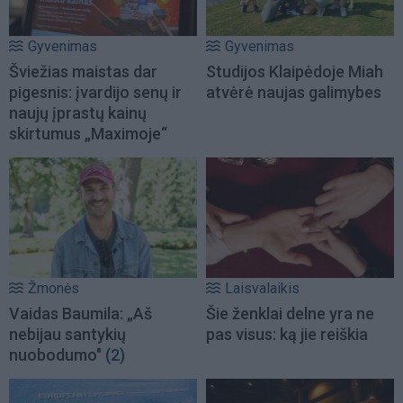
Gyvenimas
Gyvenimas
Šviežias maistas dar
Studijos Klaipėdoje Miah
pigesnis: įvardijo senų ir
atvėrė naujas galimybes
naujų įprastų kainų
skirtumus „Maximoje“
Žmonės
Laisvalaikis
Vaidas Baumila: „Aš
Šie ženklai delne yra ne
nebijau santykių
pas visus: ką jie reiškia
nuobodumo"
(2)