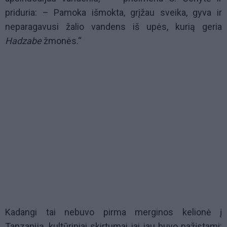
priduria: – Pamoka išmokta, grįžau sveika, gyva ir
neparagavusi žalio vandens iš upės, kurią geria
Hadzabe
žmonės.“
Kadangi tai nebuvo pirma merginos kelionė į
Tanzaniją, kultūriniai skirtumai jai jau buvo pažįstami: