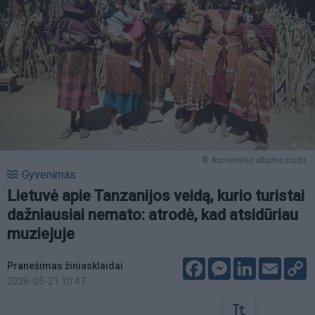
© Asmeninio albumo nuotr.
Gyvenimas
Lietuvė apie Tanzanijos veidą, kurio turistai
dažniausiai nemato: atrodė, kad atsidūriau
muziejuje
Facebook
Messenger
LinkedIn
Email
C
Pranešimas žiniasklaidai
L
2026-05-21 10:47