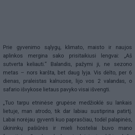
Prie gyvenimo sąlygų, klimato, maisto ir naujos
aplinkos mergina sako prisitaikiusi lengvai: „Aš
sutverta keliauti.“ Balandis, pažymi ji, ne sezono
metas – nors karšta, bet daug lyja. Vis dėlto, per 6
dienas, praleistas kalnuose, lijo vos 2 valandas, o
safario išvykose lietaus pavyko visai išvengti.
„Tuo tarpu etninėse grupėse medžioklė su lankais
lietuje, man atrodo, tik dar labiau sustiprina patirtį.
Labai norėjau gyventi kuo paprasčiau, todėl palapinės,
ūkininkų pašiūrės ir mieli hosteliai buvo mano