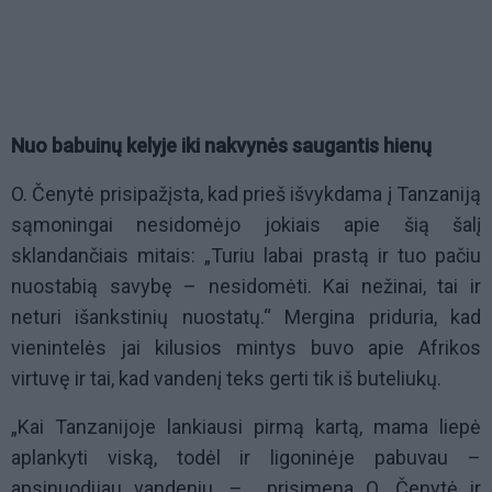
Nuo babuinų kelyje iki nakvynės saugantis hienų
O. Čenytė prisipažįsta, kad prieš išvykdama į Tanzaniją
sąmoningai nesidomėjo jokiais apie šią šalį
sklandančiais mitais: „Turiu labai prastą ir tuo pačiu
nuostabią savybę – nesidomėti. Kai nežinai, tai ir
neturi išankstinių nuostatų.“ Mergina priduria, kad
vienintelės jai kilusios mintys buvo apie Afrikos
virtuvę ir tai, kad vandenį teks gerti tik iš buteliukų.
„Kai Tanzanijoje lankiausi pirmą kartą, mama liepė
aplankyti viską, todėl ir ligoninėje pabuvau –
apsinuodijau vandeniu, – prisimena O. Čenytė ir