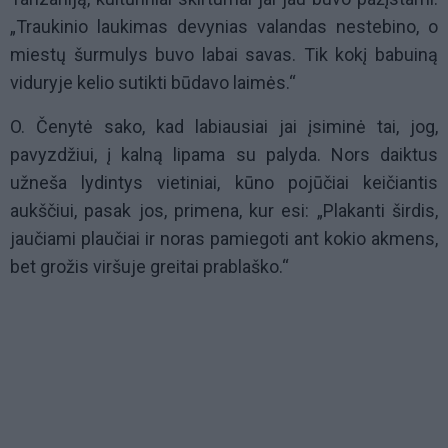
„Traukinio laukimas devynias valandas nestebino, o
miestų šurmulys buvo labai savas. Tik kokį babuiną
viduryje kelio sutikti būdavo laimės.“
O. Čenytė sako, kad labiausiai jai įsiminė tai, jog,
pavyzdžiui, į kalną lipama su palyda. Nors daiktus
užneša lydintys vietiniai, kūno pojūčiai keičiantis
aukščiui, pasak jos, primena, kur esi: „Plakanti širdis,
jaučiami plaučiai ir noras pamiegoti ant kokio akmens,
bet grožis viršuje greitai prablaško.“