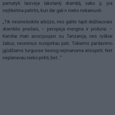
pamatyti laisvėje lakstantį dramblį, sako ji, yra
neįtikėtina patirtis, kuri dar gali ir nieko nekainuoti.
„Tik nesinešiokite arbūzo, nes galite tapti didžiausiais
dramblio priešais, – perspėja mergina ir priduria: –
Karoliai man asocijuojasi su Tanzanija, nes ryškiai
žalius, neoninius nusipirkau pati. Tokiems pardavimo
įgūdžiams turguose tiesiog neįmanoma atsispirti. Net
neplanavau nieko pirkti, bet…“