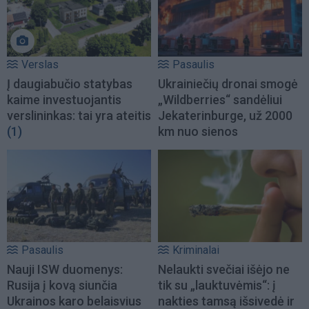
Verslas
Pasaulis
Į daugiabučio statybas
Ukrainiečių dronai smogė
kaime investuojantis
„Wildberries“ sandėliui
verslininkas: tai yra ateitis
Jekaterinburge, už 2000
(1)
km nuo sienos
Pasaulis
Kriminalai
Nauji ISW duomenys:
Nelaukti svečiai išėjo ne
Rusija į kovą siunčia
tik su „lauktuvėmis“: į
Ukrainos karo belaisvius
nakties tamsą išsivedė ir