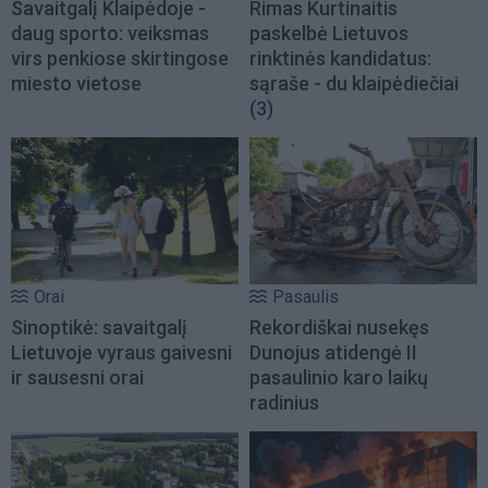
Savaitgalį Klaipėdoje -
Rimas Kurtinaitis
daug sporto: veiksmas
paskelbė Lietuvos
virs penkiose skirtingose
rinktinės kandidatus:
miesto vietose
sąraše - du klaipėdiečiai
(3)
Orai
Pasaulis
Sinoptikė: savaitgalį
Rekordiškai nusekęs
Lietuvoje vyraus gaivesni
Dunojus atidengė II
ir sausesni orai
pasaulinio karo laikų
radinius