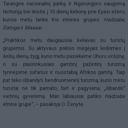
Tarangire nacionalinį parką ir Ngorongoro saugomą
teritoriją bei leistis į 10 dienų kelionę prie Eyasi ežero,
kurios metu lankė tris etnines grupes:
Hadzabe
,
Datoga
ir
Maasai
.
„Praktikos metu daugiausiai keliavau su turistų
grupėmis. Su aktyvaus poilsio mėgėjais leidomės į
šešių dienų žygį, kurio metu pasiekėme Uhuru viršūnę,
o su pasirinkusiais gamtinį pažintinį turizmą
tyrinėjome safarius ir nuostabią Afrikos gamtą. Taip
pat teko išbandyti bendruomeninį turizmą, kurio metu
turistai ne tik pamato, bet ir pagyvena, „išbando“
vietinių gyvenimą. Man labiausiai patiko
Hadzabe
etninė grupė“, – pasakoja O. Čenytė.