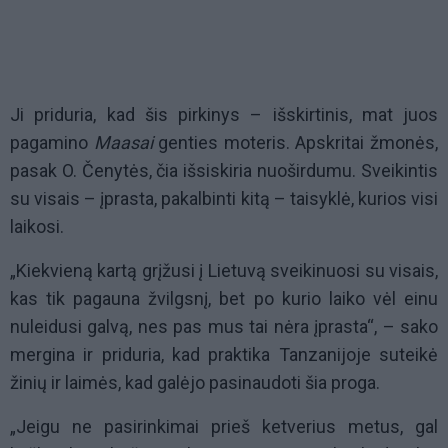
Ji priduria, kad šis pirkinys – išskirtinis, mat juos
pagamino
Maasai
genties moteris. Apskritai žmonės,
pasak O. Čenytės, čia išsiskiria nuoširdumu. Sveikintis
su visais – įprasta, pakalbinti kitą – taisyklė, kurios visi
laikosi.
„Kiekvieną kartą grįžusi į Lietuvą sveikinuosi su visais,
kas tik pagauna žvilgsnį, bet po kurio laiko vėl einu
nuleidusi galvą, nes pas mus tai nėra įprasta“, – sako
mergina ir priduria, kad praktika Tanzanijoje suteikė
žinių ir laimės, kad galėjo pasinaudoti šia proga.
„Jeigu ne pasirinkimai prieš ketverius metus, gal