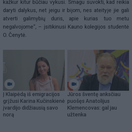
kažkur kitur būčiau vykusi. Smagu suvokti, kad reikia
daryti dalykus, net jeigu ir bijom, nes ateityje jie gali
atverti galimybių duris, apie kurias tuo metu
negalvojome“, – įsitikinusi Kauno kolegijos studentė
O. Čenytė.
Į Klaipėdą iš emigracijos
Jūros šventę anksčiau
grįžusi Karina Kučinskienė
puošęs Anatolijus
įvardijo didžiausią savo
Klemencovas: gal jau
norą
užtenka