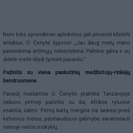
Nors toks sprendimas aplinkinius gali priversti kilstelti
antakius, O. Čenytė šypsosi: „Jau daug metų mano
pasirinkimai artimųjų nebestebina. Palinksi galva ir su
didele meile išlydi tyrinėti pasaulio.“
Pažintis su viena paskutinių medžiotojų-rinkėjų
bendruomene
Pasaulį maišančiai O. Čenytei praktika Tanzanijoje
nebuvo pirmoji pažintis su šia, Afrikos rytuose
esančia, šalimi. Pirmą kartą mergina čia lankėsi prieš
ketverius metus, pasinaudojusi galimybe savanoriauti
vienoje vietos mokyklų.