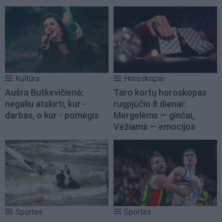
Kultūra
Horoskopai
Aušra Butkevičienė:
Taro kortų horoskopas
negaliu atskirti, kur -
rugpjūčio 8 dienai:
darbas, o kur - pomėgis
Mergelėms — ginčai,
Vėžiams — emocijos
Sportas
Sportas