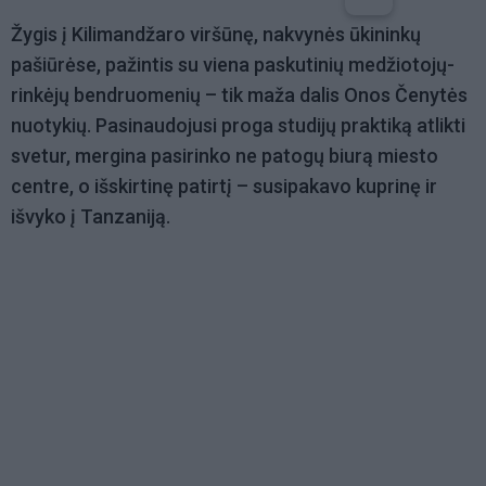
Žygis į Kilimandžaro viršūnę, nakvynės ūkininkų
pašiūrėse, pažintis su viena paskutinių medžiotojų-
rinkėjų bendruomenių – tik maža dalis Onos Čenytės
nuotykių. Pasinaudojusi proga studijų praktiką atlikti
svetur, mergina pasirinko ne patogų biurą miesto
centre, o išskirtinę patirtį – susipakavo kuprinę ir
išvyko į Tanzaniją.