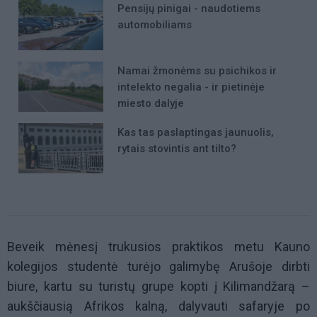
Pensijų pinigai - naudotiems
automobiliams
Namai žmonėms su psichikos ir
intelekto negalia - ir pietinėje
miesto dalyje
Kas tas paslaptingas jaunuolis,
rytais stovintis ant tilto?
Beveik mėnesį trukusios praktikos metu Kauno
kolegijos studentė turėjo galimybę Arušoje dirbti
biure, kartu su turistų grupe kopti į Kilimandžarą –
aukščiausią Afrikos kalną, dalyvauti safaryje po