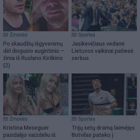
Žmonės
Sportas
Po skaudžių išgyvenimų
Jasikevičiaus vedami
dėl dingusio augintinio –
Lietuvos vaikinai patiesė
žinia iš Ruslano Kirilkino
serbus
(2)
Žmonės
Sportas
Kristina Meseguer
Trijų setų dramą laimėjęs
pasidalijo vaizdeliu iš
Butvilas pateko į