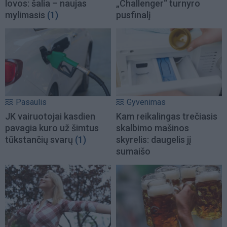
lovos: šalia – naujas
„Challenger“ turnyro
mylimasis
(1)
pusfinalį
Pasaulis
Gyvenimas
JK vairuotojai kasdien
Kam reikalingas trečiasis
pavagia kuro už šimtus
skalbimo mašinos
tūkstančių svarų
(1)
skyrelis: daugelis jį
sumaišo