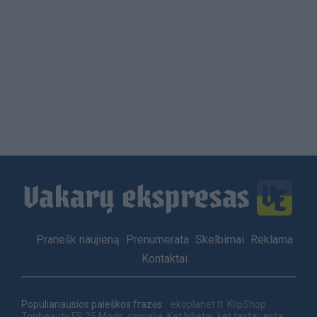
Load
More
Footer
Pranešk naujieną
Prenumerata
Skelbimai
Reklama
menu
Kontaktai
Populiariausios paieškos frazės:
ekoplanet.lt
KlipShop
Topbeauty
FS 25 Mods
camelia
Ket bilietai
ket testai
esta