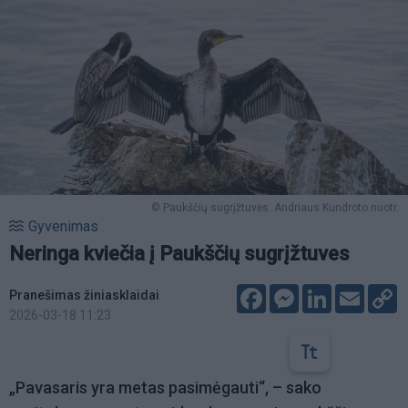
© Paukščių sugrįžtuvės. Andriaus Kundroto nuotr.
Gyvenimas
Neringa kviečia į Paukščių sugrįžtuves
Facebook
Messenger
LinkedIn
Email
C
Pranešimas žiniasklaidai
L
2026-03-18 11:23
„Pavasaris yra metas pasimėgauti“, – sako