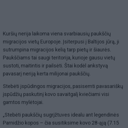
Kuršių nerija laikoma viena svarbiausių paukščių
migracijos vietų Europoje. Įsiterpusi į Baltijos jūrą, ji
sutrumpina migracijos kelią tarp pietų ir šiaurės.
Paukščiams tai saugi teritorija, kurioje gausu vietų
sustoti, maitintis ir pailsėti. Štai kodėl ankstyvą
pavasarį neriją kerta milijonai paukščių.
Stebėti įspūdingos migracijos, pasisemti pavasariškų
įspūdžių paskutinį kovo savaitgalį kviečiami visi
gamtos mylėtojai.
„Stebėti paukščių sugrįžtuves idealu ant legendinės
Parnidžio kopos – čia susitiksime kovo 28-ąją (
7.15