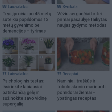
Laisvalaikis
Sveikata
Trys įpročiai po 45 metų
Vėžiu sergančiai britei
suteikia papildomus 13
pirmai pasaulyje taikytas
metų gyvenimo be
naujas gydymo metodas
demencijos – tyrimas
Laisvalaikis
Receptai
Psichologinis testas:
Naminiai, traškūs ir
Išsirinkite labiausiai
tobulo skonio marinuoti
patinkančią gėlę ir
pomidorai žiemai –
sužinokite savo vidinę
ypatingas receptas
supergalią