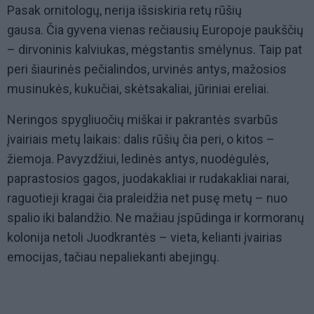
Pasak ornitologų, nerija išsiskiria retų rūšių
gausa. Čia gyvena vienas rečiausių Europoje paukščių
– dirvoninis kalviukas, mėgstantis smėlynus. Taip pat
peri šiaurinės pečialindos, urvinės antys, mažosios
musinukės, kukučiai, skėtsakaliai, jūriniai ereliai.
Neringos spygliuočių miškai ir pakrantės svarbūs
įvairiais metų laikais: dalis rūšių čia peri, o kitos –
žiemoja. Pavyzdžiui, ledinės antys, nuodėgulės,
paprastosios gagos, juodakakliai ir rudakakliai narai,
raguotieji kragai čia praleidžia net pusę metų – nuo
spalio iki balandžio. Ne mažiau įspūdinga ir kormoranų
kolonija netoli Juodkrantės – vieta, kelianti įvairias
emocijas, tačiau nepaliekanti abejingų.