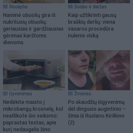
Receptai
Sodas ir daržas
Naminė obuolių gira iš
Kaip užtikrinti gausų
nukritusių obuolių:
braškių derlių: viena
geriausias ir gardžiausias
vasaros procedūra
gėrimas karštoms
nulems viską
dienoms
Gyvenimas
Žmonės
Nedėkite maisto į
Po skaudžių išgyvenimų
mikrobangų krosnelę, kol
dėl dingusio augintinio –
neatlikote šio veiksmo:
žinia iš Ruslano Kirilkino
paprastas testas, apie
(2)
kurį nedaugelis žino