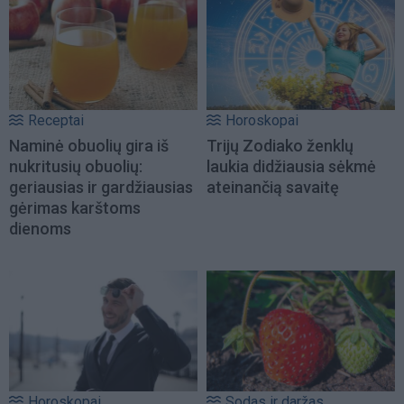
Receptai
Horoskopai
Naminė obuolių gira iš
Trijų Zodiako ženklų
nukritusių obuolių:
laukia didžiausia sėkmė
geriausias ir gardžiausias
ateinančią savaitę
gėrimas karštoms
dienoms
Horoskopai
Sodas ir daržas