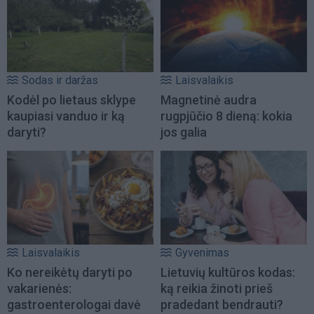
Sodas ir daržas
Laisvalaikis
Kodėl po lietaus sklype
Magnetinė audra
kaupiasi vanduo ir ką
rugpjūčio 8 dieną: kokia
daryti?
jos galia
Laisvalaikis
Gyvenimas
Ko nereikėtų daryti po
Lietuvių kultūros kodas:
vakarienės:
ką reikia žinoti prieš
gastroenterologai davė
pradedant bendrauti?