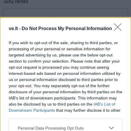
Jūsų vardas
Komentaras
ve.lt -
Do Not Process My Personal Information
If you wish to opt-out of the sale, sharing to third parties, or
processing of your personal or sensitive information for
targeted advertising by us, please use the below opt-out
section to confirm your selection. Please note that after your
opt-out request is processed you may continue seeing
interest-based ads based on personal information utilized by
us or personal information disclosed to third parties prior to
your opt-out. You may separately opt-out of the further
This site is protected by
disclosure of your personal information by third parties on the
Sutinku su
taisyklėmis
reCAPTCHA and the Google
IAB’s list of downstream participants. This information may
Privacy Policy
and
Terms of
also be disclosed by us to third parties on the
IAB’s List of
Service
apply.
Downstream Participants
that may further disclose it to other
third parties.
Personal Data Processing Opt Outs