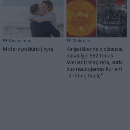
Gyvenimas
Mokslas
Moters požiūris į vyrą
Kinija išbandė didžiausią
pasaulyje 582 tonas
sveriantį magnetą, kuris
bus naudojamas kuriant
„dirbtinę Saulę“