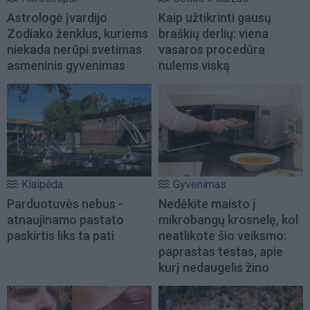
Astrologė įvardijo
Kaip užtikrinti gausų
Zodiako ženklus, kuriems
braškių derlių: viena
niekada nerūpi svetimas
vasaros procedūra
asmeninis gyvenimas
nulems viską
Klaipėda
Gyvenimas
Parduotuvės nebus -
Nedėkite maisto į
atnaujinamo pastato
mikrobangų krosnelę, kol
paskirtis liks ta pati
neatlikote šio veiksmo:
paprastas testas, apie
kurį nedaugelis žino