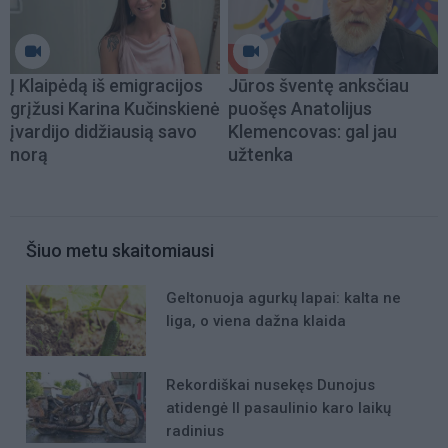
Į Klaipėdą iš emigracijos
Jūros šventę anksčiau
grįžusi Karina Kučinskienė
puošęs Anatolijus
įvardijo didžiausią savo
Klemencovas: gal jau
norą
užtenka
Šiuo metu skaitomiausi
Geltonuoja agurkų lapai: kalta ne
liga, o viena dažna klaida
Rekordiškai nusekęs Dunojus
atidengė II pasaulinio karo laikų
radinius