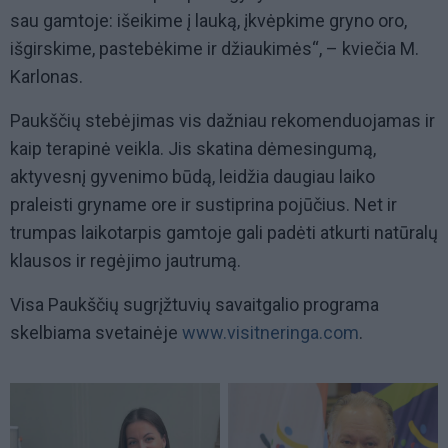
sau gamtoje: išeikime į lauką, įkvėpkime gryno oro,
išgirskime, pastebėkime ir džiaukimės“, – kviečia M.
Karlonas.
Paukščių stebėjimas vis dažniau rekomenduojamas ir
kaip terapinė veikla. Jis skatina dėmesingumą,
aktyvesnį gyvenimo būdą, leidžia daugiau laiko
praleisti gryname ore ir sustiprina pojūčius. Net ir
trumpas laikotarpis gamtoje gali padėti atkurti natūralų
klausos ir regėjimo jautrumą.
Visa Paukščių sugrįžtuvių savaitgalio programa
skelbiama svetainėje
www.visitneringa.com
.