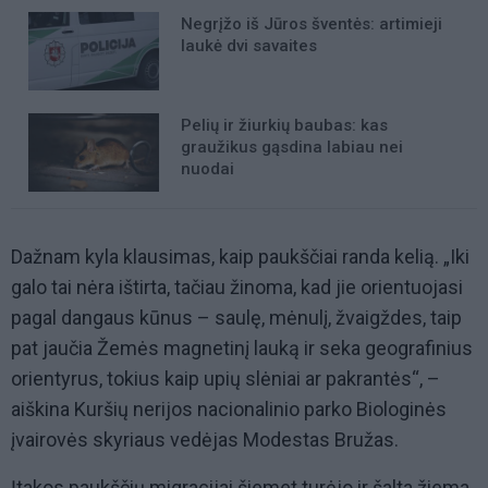
Negrįžo iš Jūros šventės: artimieji
laukė dvi savaites
Pelių ir žiurkių baubas: kas
graužikus gąsdina labiau nei
nuodai
Dažnam kyla klausimas, kaip paukščiai randa kelią. „Iki
galo tai nėra ištirta, tačiau žinoma, kad jie orientuojasi
pagal dangaus kūnus – saulę, mėnulį, žvaigždes, taip
pat jaučia Žemės magnetinį lauką ir seka geografinius
orientyrus, tokius kaip upių slėniai ar pakrantės“, –
aiškina Kuršių nerijos nacionalinio parko Biologinės
įvairovės skyriaus vedėjas Modestas Bružas.
Įtakos paukščių migracijai šiemet turėjo ir šalta žiema.