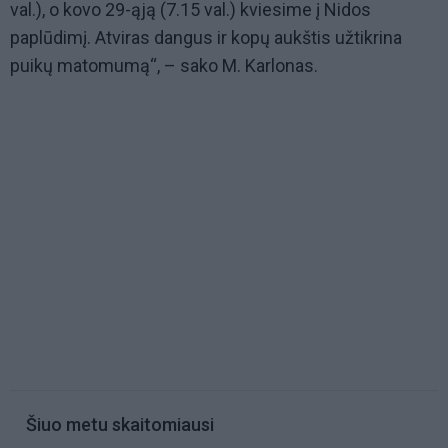
val.)
, o kovo 29-ąją (7.15 val.) kviesime į Nidos
paplūdimį. Atviras dangus ir kopų aukštis užtikrina
puikų matomumą“, – sako M. Karlonas.
Šiuo metu skaitomiausi