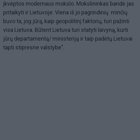
įkvėptos modernaus mokslo. Mokslininkas bandė jas
pritaikyti ir Lietuvoje. Viena iš jo pagrindinių minčių
buvo ta, jog jūrą, kaip geopolitinį faktorių, turi pažinti
visa Lietuva. Būtent Lietuva turi statyti laivyną, kurti
jūrų departamentą/ ministeriją ir taip padėtų Lietuvai
tapti stipresne valstybe".