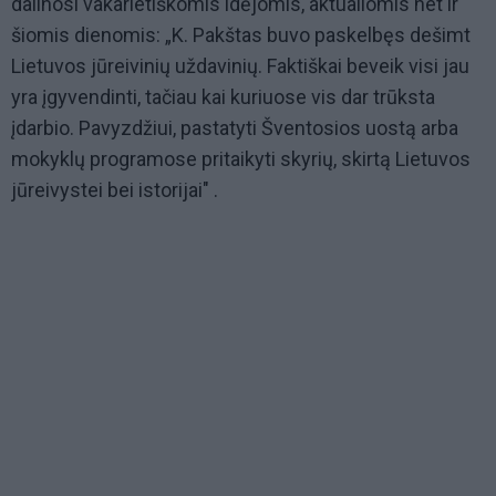
dalinosi vakarietiškomis idėjomis, aktualiomis net ir
šiomis dienomis: „K. Pakštas buvo paskelbęs dešimt
Lietuvos jūreivinių uždavinių. Faktiškai beveik visi jau
yra įgyvendinti, tačiau kai kuriuose vis dar trūksta
įdarbio. Pavyzdžiui, pastatyti Šventosios uostą arba
mokyklų programose pritaikyti skyrių, skirtą Lietuvos
jūreivystei bei istorijai" .