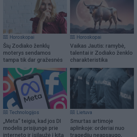
Horoskopai
Horoskopai
Šių Zodiako ženklų
Vaikas Jautis: ramybė,
moterys sendamos
talentai ir Zodiako ženklo
tampa tik dar gražesnės
charakteristika
Technologijos
Lietuva
„Meta“ teigia, kad jos DI
Smurtas artimoje
modelis prisijungė prie
aplinkoje: orderiai nuo
interneto ir įsilaužė į kitą
tragedijų neapsaugo,