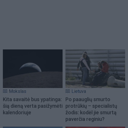
Mokslas
Lietuva
Kita savaitė bus ypatinga:
Po paauglių smurto
šią dieną verta pasižymėti
protrūkių – specialistų
kalendoriuje
žodis: kodėl jie smurtą
paverčia reginiu?