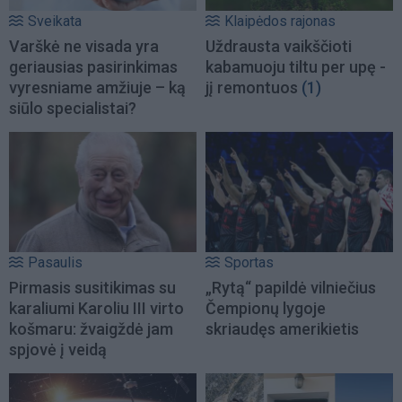
Sveikata
Klaipėdos rajonas
Varškė ne visada yra
Uždrausta vaikščioti
geriausias pasirinkimas
kabamuoju tiltu per upę -
vyresniame amžiuje – ką
jį remontuos
(1)
siūlo specialistai?
Pasaulis
Sportas
Pirmasis susitikimas su
„Rytą“ papildė vilniečius
karaliumi Karoliu III virto
Čempionų lygoje
košmaru: žvaigždė jam
skriaudęs amerikietis
spjovė į veidą