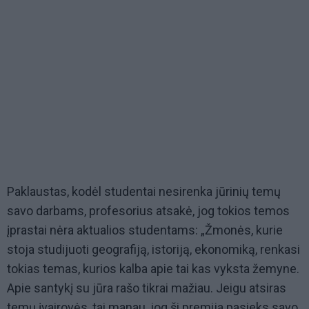
Paklaustas, kodėl studentai nesirenka jūrinių temų
savo darbams, profesorius atsakė, jog tokios temos
įprastai nėra aktualios studentams: „Žmonės, kurie
stoja studijuoti geografiją, istoriją, ekonomiką, renkasi
tokias temas, kurios kalba apie tai kas vyksta žemyne.
Apie santykį su jūra rašo tikrai mažiau. Jeigu atsiras
temų įvairovės, tai manau, jog ši premija pasieks savo