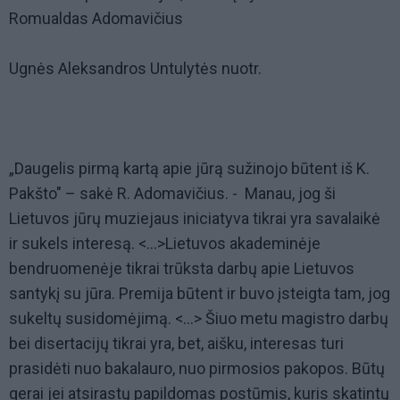
Romualdas Adomavičius
Ugnės Aleksandros Untulytės nuotr.
„Daugelis pirmą kartą apie jūrą sužinojo būtent iš K.
Pakšto" – sakė R. Adomavičius. - Manau, jog ši
Lietuvos jūrų muziejaus iniciatyva tikrai yra savalaikė
ir sukels interesą. <...>Lietuvos akademinėje
bendruomenėje tikrai trūksta darbų apie Lietuvos
santykį su jūra. Premija būtent ir buvo įsteigta tam, jog
sukeltų susidomėjimą. <...> Šiuo metu magistro darbų
bei disertacijų tikrai yra, bet, aišku, interesas turi
prasidėti nuo bakalauro, nuo pirmosios pakopos. Būtų
gerai jei atsirastų papildomas postūmis, kuris skatintų