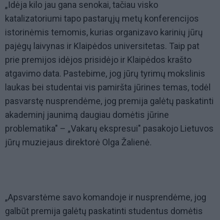
„Idėja kilo jau gana senokai, tačiau visko
katalizatoriumi tapo pastarųjų metų konferencijos
istorinėmis temomis, kurias organizavo karinių jūrų
pajėgų laivynas ir Klaipėdos universitetas. Taip pat
prie premijos idėjos prisidėjo ir Klaipėdos krašto
atgavimo data. Pastebime, jog jūrų tyrimų mokslinis
laukas bei studentai vis pamiršta jūrines temas, todėl
pasvarstę nusprendėme, jog premija galėtų paskatinti
akademinį jaunimą daugiau domėtis jūrine
problematika" – „Vakarų ekspresui" pasakojo Lietuvos
jūrų muziejaus direktorė Olga Žalienė.
„Apsvarstėme savo komandoje ir nusprendėme, jog
galbūt premija galėtų paskatinti studentus domėtis