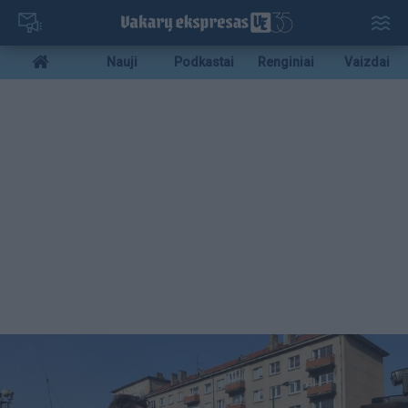
Pereiti
į
pagrindinį
Mobile
Nauji
Podkastai
Renginiai
Vaizdai
turinį
menu
bottom