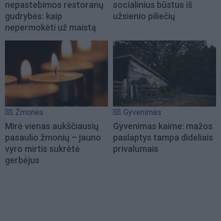
nepastebimos restoranų
socialinius būstus iš
gudrybės: kaip
užsienio piliečių
nepermokėti už maistą
Žmonės
Gyvenimas
Mirė vienas aukščiausių
Gyvenimas kaime: mažos
pasaulio žmonių – jauno
paslaptys tampa dideliais
vyro mirtis sukrėtė
privalumais
gerbėjus