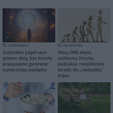
Laisvalaikis
Gyvenimas
Sužinokite pagal savo
Mūsų DNR slepia
gimimo datą, kas buvote
nežinomų žmonių
praėjusiame gyvenime:
pėdsakus: mokslininkai
numerologų paslaptis
atrado dvi „vaiduoklių“
linijas