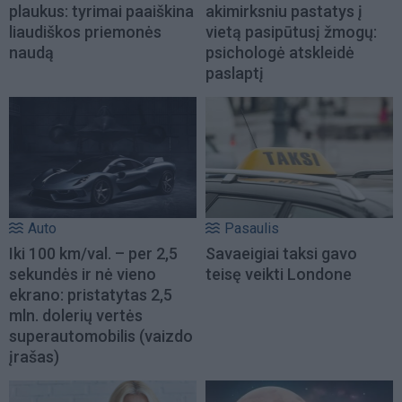
plaukus: tyrimai paaiškina
akimirksniu pastatys į
liaudiškos priemonės
vietą pasipūtusį žmogų:
naudą
psichologė atskleidė
paslaptį
Auto
Pasaulis
Iki 100 km/val. – per 2,5
Savaeigiai taksi gavo
sekundės ir nė vieno
teisę veikti Londone
ekrano: pristatytas 2,5
mln. dolerių vertės
superautomobilis (vaizdo
įrašas)