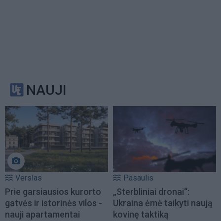
NAUJI
Verslas
Pasaulis
Prie garsiausios kurorto
„Sterbliniai dronai“:
gatvės ir istorinės vilos -
Ukraina ėmė taikyti naują
nauji apartamentai
kovinę taktiką