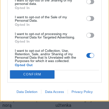
I want to opt-out of the Sharing of my
kuratorius Romualdas Adomavičius. Ugnės
personal data.
Opted In
Aleksandros Untulytės nuotr.
I want to opt-out of the Sale of my
Personal Data.
Opted In
I want to opt-out of processing my
Personal Data for Targeted Advertising.
Opted In
I want to opt-out of Collection, Use,
Retention, Sale, and/or Sharing of my
Personal Data that Is Unrelated with the
Purposes for which it was collected.
Opted Out
CONFIRM
Į Klaipėdą iš emigracijos
Jūros šventę anksčiau
Data Deletion
Data Access
Privacy Policy
grįžusi Karina Kučinskienė
puošęs Anatolijus
įvardijo didžiausią savo
Klemencovas: gal jau
norą
užtenka