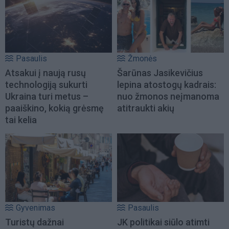
Pasaulis
Žmonės
Atsakui į naują rusų
Šarūnas Jasikevičius
technologiją sukurti
lepina atostogų kadrais:
Ukraina turi metus –
nuo žmonos neįmanoma
paaiškino, kokią grėsmę
atitraukti akių
tai kelia
Gyvenimas
Pasaulis
Turistų dažnai
JK politikai siūlo atimti