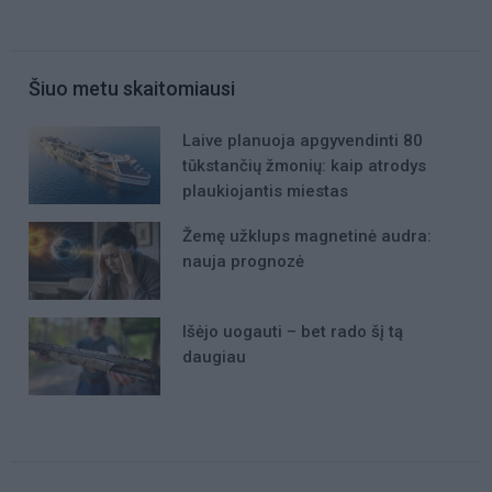
Šiuo metu skaitomiausi
Laive planuoja apgyvendinti 80
tūkstančių žmonių: kaip atrodys
plaukiojantis miestas
Žemę užklups magnetinė audra:
nauja prognozė
Išėjo uogauti – bet rado šį tą
daugiau