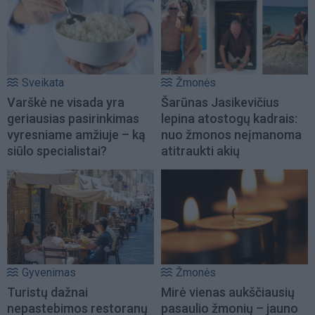
Sveikata
Žmonės
Varškė ne visada yra
Šarūnas Jasikevičius
geriausias pasirinkimas
lepina atostogų kadrais:
vyresniame amžiuje – ką
nuo žmonos neįmanoma
siūlo specialistai?
atitraukti akių
Gyvenimas
Žmonės
Turistų dažnai
Mirė vienas aukščiausių
nepastebimos restoranų
pasaulio žmonių – jauno