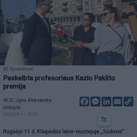
Gyvenimas
Paskelbta profesoriaus Kazio Pakšto
premija
Facebook
Messenger
LinkedIn
Email
C
,
Ugnė Aleksandra
VE.LT
L
Untulytė
2023-09-11 18:03
Rugsėjo 11 d. Klaipėdos laive-muziejuje „Sūduvis"