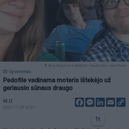
© Amy, Bryce'as ir Aydinas / Nuotrauka: Jam Press
Gyvenimas
Pedofile vadinama moteris ištekėjo už
geriausio sūnaus draugo
Facebook
Messenger
LinkedIn
Email
C
VE.LT
L
2025-11-29 20:07