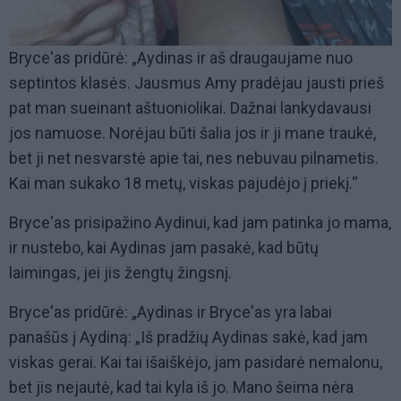
Bryce'as pridūrė: „Aydinas ir aš draugaujame nuo
septintos klasės. Jausmus Amy pradėjau jausti prieš
pat man sueinant aštuoniolikai. Dažnai lankydavausi
jos namuose. Norėjau būti šalia jos ir ji mane traukė,
bet ji net nesvarstė apie tai, nes nebuvau pilnametis.
Kai man sukako 18 metų, viskas pajudėjo į priekį.“
Bryce'as prisipažino Aydinui, kad jam patinka jo mama,
ir nustebo, kai Aydinas jam pasakė, kad būtų
laimingas, jei jis žengtų žingsnį.
Bryce'as pridūrė: „Aydinas ir Bryce'as yra labai
panašūs į Aydiną: „Iš pradžių Aydinas sakė, kad jam
viskas gerai. Kai tai išaiškėjo, jam pasidarė nemalonu,
bet jis nejautė, kad tai kyla iš jo. Mano šeima nėra