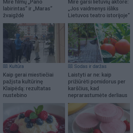
Mirė filmų „Pano
Mirė garsi lietuvių aktorė:
labirintas“ ir „Maras“
„Jos vaidmenys išliks
žvaigždė
Lietuvos teatro istorijoje“
Kultūra
Sodas ir daržas
Kaip gerai miestiečiai
Laistyti ar ne: kaip
pažįsta kultūrinę
prižiūrėti pomidorus per
Klaipėdą: rezultatas
karščius, kad
nustebino
neprarastumėte derliaus