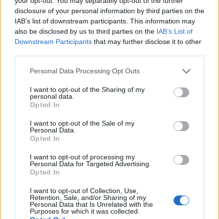
your opt-out. You may separately opt-out of the further
tris brangiausius žmones: pranešė,
disclosure of your personal information by third parties on the
kaip bus atsisveikinama su
IAB’s list of downstream participants. This information may
mergaite, jos mama ir močiute
also be disclosed by us to third parties on the
IAB’s List of
Downstream Participants
that may further disclose it to other
third parties.
Personal Data Processing Opt Outs
Raktažodžiai
I want to opt-out of the Sharing of my
pedofilija
nuotaka
jaunesnis vyras
personal data.
Opted In
I want to opt-out of the Sale of my
Personal Data.
Komentarai
Opted In
I want to opt-out of processing my
Personal Data for Targeted Advertising.
Opted In
Rašyti komentarą
I want to opt-out of Collection, Use,
Retention, Sale, and/or Sharing of my
Jūsų vardas
Personal Data that Is Unrelated with the
Purposes for which it was collected.