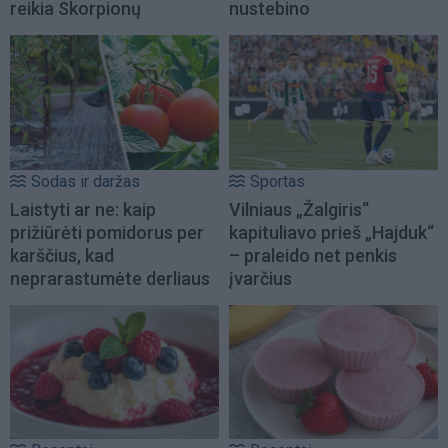
reikia Skorpionų
nustebino
Sodas ir daržas
Sportas
Laistyti ar ne: kaip
Vilniaus „Žalgiris“
prižiūrėti pomidorus per
kapituliavo prieš „Hajduk“
karščius, kad
– praleido net penkis
neprarastumėte derliaus
įvarčius