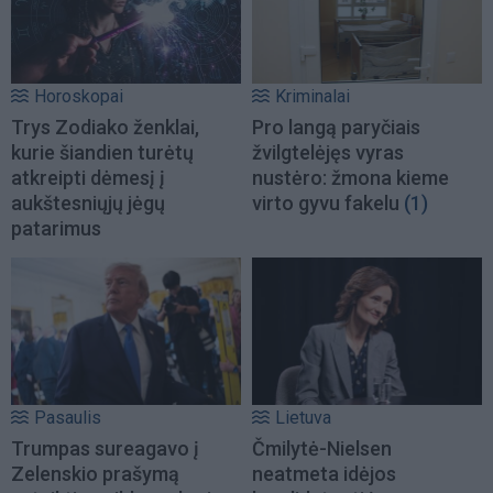
Horoskopai
Kriminalai
Trys Zodiako ženklai,
Pro langą paryčiais
kurie šiandien turėtų
žvilgtelėjęs vyras
atkreipti dėmesį į
nustėro: žmona kieme
aukštesniųjų jėgų
virto gyvu fakelu
(1)
patarimus
Pasaulis
Lietuva
Trumpas sureagavo į
Čmilytė-Nielsen
Zelenskio prašymą
neatmeta idėjos