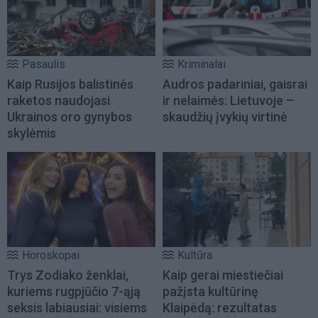
Pasaulis
Kriminalai
Kaip Rusijos balistinės
Audros padariniai, gaisrai
raketos naudojasi
ir nelaimės: Lietuvoje –
Ukrainos oro gynybos
skaudžių įvykių virtinė
skylėmis
Horoskopai
Kultūra
Trys Zodiako ženklai,
Kaip gerai miestiečiai
kuriems rugpjūčio 7-ąją
pažįsta kultūrinę
seksis labiausiai: visiems
Klaipėdą: rezultatas