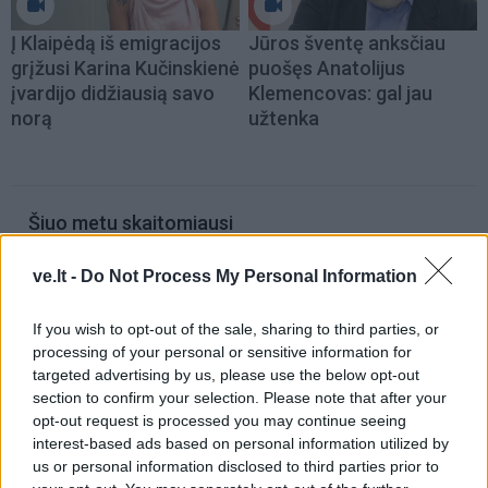
Į Klaipėdą iš emigracijos
Jūros šventę anksčiau
grįžusi Karina Kučinskienė
puošęs Anatolijus
įvardijo didžiausią savo
Klemencovas: gal jau
norą
užtenka
Šiuo metu skaitomiausi
Pelių ir žiurkių baubas: kas
ve.lt -
Do Not Process My Personal Information
graužikus gąsdina labiau nei
nuodai
If you wish to opt-out of the sale, sharing to third parties, or
processing of your personal or sensitive information for
Taro kortų horoskopas rugpjūčio 7
targeted advertising by us, please use the below opt-out
dienai: Vandeniams – pasirinkimas,
section to confirm your selection. Please note that after your
Dvyniams – pagreitis
opt-out request is processed you may continue seeing
interest-based ads based on personal information utilized by
Kraupi avarija prie Vilniaus atėmė
us or personal information disclosed to third parties prior to