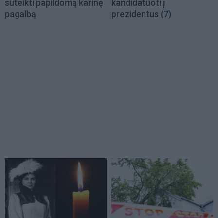
suteikti papildomą karinę
kandidatuoti į
pagalbą
prezidentus
(7)