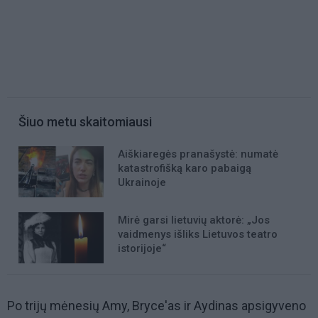
Šiuo metu skaitomiausi
Aiškiaregės pranašystė: numatė
katastrofišką karo pabaigą
Ukrainoje
Mirė garsi lietuvių aktorė: „Jos
vaidmenys išliks Lietuvos teatro
istorijoje“
Po trijų mėnesių Amy, Bryce'as ir Aydinas apsigyveno