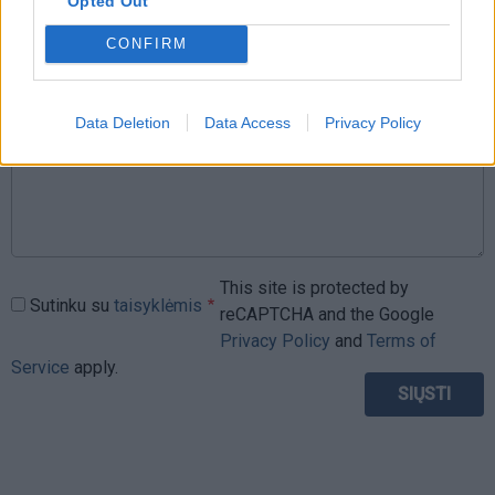
Opted Out
CONFIRM
Komentaras
Data Deletion
Data Access
Privacy Policy
This site is protected by
Sutinku su
taisyklėmis
reCAPTCHA and the Google
Privacy Policy
and
Terms of
Service
apply.