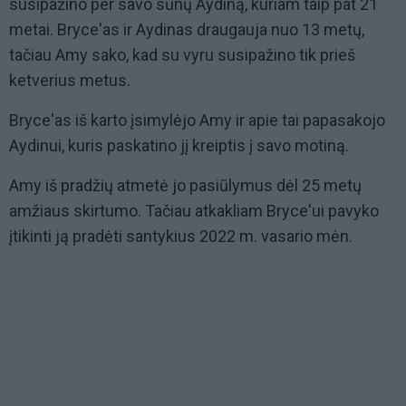
susipažino per savo sūnų Aydiną, kuriam taip pat 21
metai. Bryce'as ir Aydinas draugauja nuo 13 metų,
tačiau Amy sako, kad su vyru susipažino tik prieš
ketverius metus.
Bryce'as iš karto įsimylėjo Amy ir apie tai papasakojo
Aydinui, kuris paskatino jį kreiptis į savo motiną.
Amy iš pradžių atmetė jo pasiūlymus dėl 25 metų
amžiaus skirtumo. Tačiau atkakliam Bryce'ui pavyko
įtikinti ją pradėti santykius 2022 m. vasario mėn.