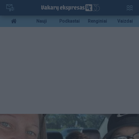
Pereiti
į
pagrindinį
Mobile
Nauji
Podkastai
Renginiai
Vaizdai
turinį
menu
bottom