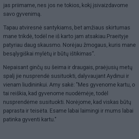
jas priimame, nes jos ne tokios, kokį įsivaizdavome
savo gyvenimą.
Tapau atviresnė santykiams, bet amžiaus skirtumas
mane trikdė, todėl ne iš karto jam atsakiau.Praeityje
patyriau daug skausmo. Norėjau žmogaus, kuris mane
besąlygiškai mylėtų ir būtų ištikimas“.
Nepaisant ginčų su šeima ir draugais, praėjusių metų
spalį jie nusprendė susituokti, dalyvaujant Aydinui ir
vienam liudininkui. Amy sakė: "Mes gyvenome kartu, o
tai reiškia, kad gyvenome nuodėmėje, todėl
nusprendėme susituokti. Norėjome, kad viskas būtų
paprasta ir teisėta. Esame labai laimingi ir mums labai
patinka gyventi kartu."