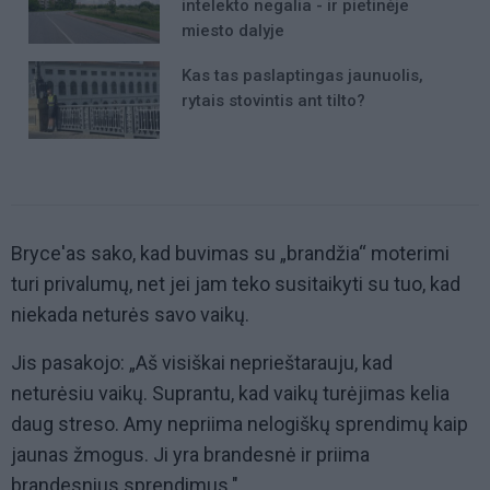
intelekto negalia - ir pietinėje
miesto dalyje
Kas tas paslaptingas jaunuolis,
rytais stovintis ant tilto?
Bryce'as sako, kad buvimas su „brandžia“ moterimi
turi privalumų, net jei jam teko susitaikyti su tuo, kad
niekada neturės savo vaikų.
Jis pasakojo: „Aš visiškai neprieštarauju, kad
neturėsiu vaikų. Suprantu, kad vaikų turėjimas kelia
daug streso. Amy nepriima nelogiškų sprendimų kaip
jaunas žmogus. Ji yra brandesnė ir priima
brandesnius sprendimus."