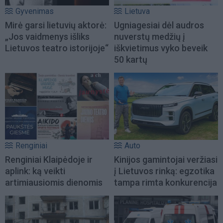
Gyvenimas
Lietuva
Mirė garsi lietuvių aktorė:
Ugniagesiai dėl audros
„Jos vaidmenys išliks
nuverstų medžių į
Lietuvos teatro istorijoje“
iškvietimus vyko beveik
50 kartų
Renginiai
Auto
Renginiai Klaipėdoje ir
Kinijos gamintojai veržiasi
aplink: ką veikti
į Lietuvos rinką: egzotika
artimiausiomis dienomis
tampa rimta konkurencija