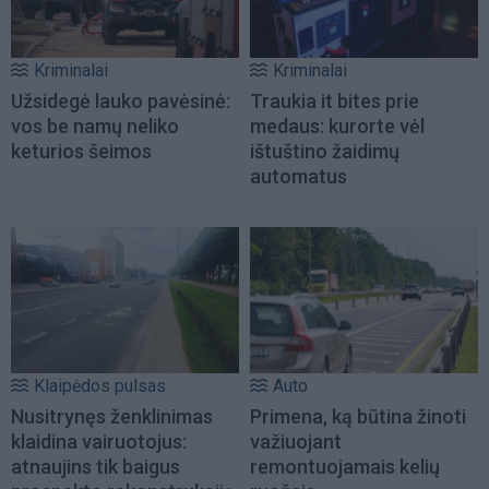
Kriminalai
Kriminalai
Užsidegė lauko pavėsinė:
Traukia it bites prie
vos be namų neliko
medaus: kurorte vėl
keturios šeimos
ištuštino žaidimų
automatus
Klaipėdos pulsas
Auto
Nusitrynęs ženklinimas
Primena, ką būtina žinoti
klaidina vairuotojus:
važiuojant
atnaujins tik baigus
remontuojamais kelių