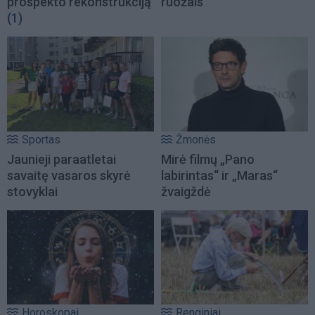
prospekto rekonstrukciją
ruožais
(1)
Sportas
Žmonės
Jaunieji paraatletai
Mirė filmų „Pano
savaitę vasaros skyrė
labirintas“ ir „Maras“
stovyklai
žvaigždė
Horoskopai
Renginiai