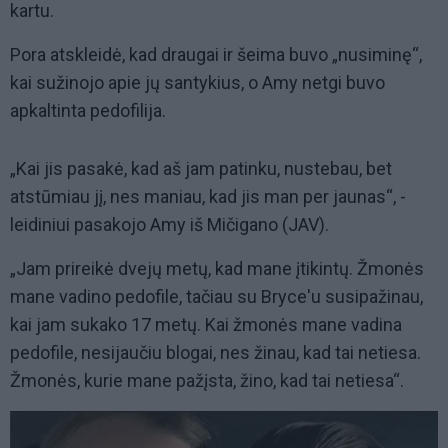
kartu.
Pora atskleidė, kad draugai ir šeima buvo „nusiminę“,
kai sužinojo apie jų santykius, o Amy netgi buvo
apkaltinta pedofilija.
„Kai jis pasakė, kad aš jam patinku, nustebau, bet
atstūmiau jį, nes maniau, kad jis man per jaunas“, -
leidiniui pasakojo Amy iš Mičigano (JAV).
„Jam prireikė dvejų metų, kad mane įtikintų. Žmonės
mane vadino pedofile, tačiau su Bryce'u susipažinau,
kai jam sukako 17 metų. Kai žmonės mane vadina
pedofile, nesijaučiu blogai, nes žinau, kad tai netiesa.
Žmonės, kurie mane pažįsta, žino, kad tai netiesa“.