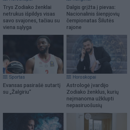
Trys Zodiako ženklai
Dalgis grįžta į pievas:
netrukus išpildys visas
Nacionalinis šienpjovių
savo svajones, tačiau su
čempionatas Šilutės
viena sąlyga
rajone
Sportas
Horoskopai
Evansas pasirašė sutartį
Astrologė įvardijo
su „Žalgiriu“
Zodiako ženklus, kurių
neįmanoma užklupti
nepasiruošusių