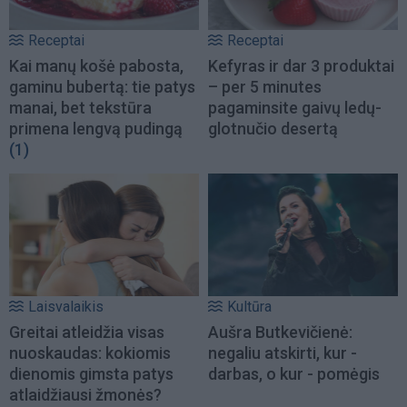
Receptai
Receptai
Kai manų košė pabosta,
Kefyras ir dar 3 produktai
gaminu bubertą: tie patys
– per 5 minutes
manai, bet tekstūra
pagaminsite gaivų ledų-
primena lengvą pudingą
glotnučio desertą
(1)
Laisvalaikis
Kultūra
Greitai atleidžia visas
Aušra Butkevičienė:
nuoskaudas: kokiomis
negaliu atskirti, kur -
dienomis gimsta patys
darbas, o kur - pomėgis
atlaidžiausi žmonės?