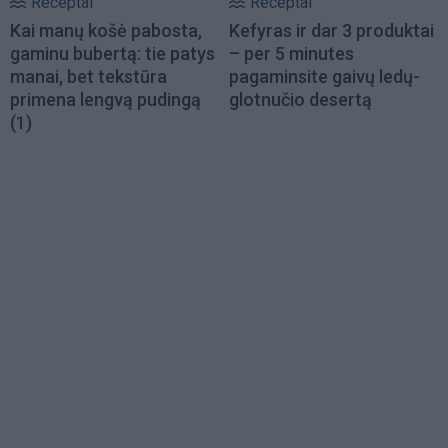
Receptai
Receptai
Kai manų košė pabosta,
Kefyras ir dar 3 produktai
gaminu bubertą: tie patys
– per 5 minutes
manai, bet tekstūra
pagaminsite gaivų ledų-
primena lengvą pudingą
glotnučio desertą
(1)
Load