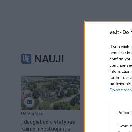
ve.lt -
Do 
Teisinė bazė stipr
If you wish 
Kretingos rajono s
sensitive in
NAUJI
Linos Bruzdeilynie
confirm you
continue se
nuotoliniu būdu, j
information 
kurios dirba su vai
further disc
participants
Downstream 
Kaip sakė Valstybė
Skuodienė, rengini
klausimų, žmonės te
Persona
Verslas
nuotraukas į social
Į daugiabučio statybas
I want t
kaime investuojantis
paviešinti filmukai