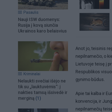
Pasaulis
Nauji ISW duomenys:
Rusija į kovą siunčia
Ukrainos karo belaisvius
Anot jo, teisinis r
nepilnamečio, o k
Lietuvoje teisę į 
Respublikos visuo
Kriminalai
gynimo būdus.
Nelaukti svečiai išėjo ne
tik su „lauktuvėmis“: į
nakties tamsą išsivedė ir
Apie tai kalba ir 
merginą
(1)
konvencija, ir Jun
nepilnamečių teise