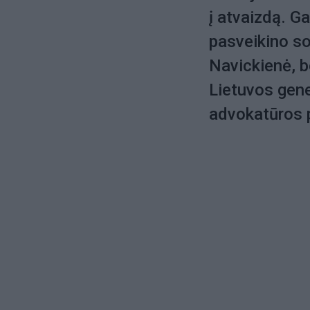
į atvaizdą. G
pasveikino so
Navickienė, b
Lietuvos gene
advokatūros 