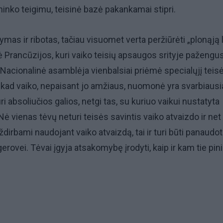
inko teigimu, teisinė bazė pakankamai stipri.
mas ir ribotas, tačiau visuomet verta peržiūrėti „plonąją li
 Prancūzijos, kuri vaiko teisių apsaugos srityje pažengus
: Nacionalinė asamblėja vienbalsiai priėmė specialųjį teis
a, kad vaiko, nepaisant jo amžiaus, nuomonė yra svarbiausi
ri absoliučios galios, netgi tas, su kuriuo vaikui nustatyta
ė vienas tėvų neturi teisės savintis vaiko atvaizdo ir net
uždirbami naudojant vaiko atvaizdą, tai ir turi būti panaudot
erovei. Tėvai įgyja atsakomybę įrodyti, kaip ir kam tie pini