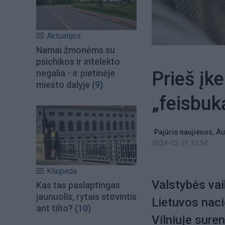
Aktualijos
Namai žmonėms su
psichikos ir intelekto
Prieš įke
negalia - ir pietinėje
miesto dalyje
(9)
„feisbuk
,
Au
Pajūrio naujienos
2024-03-21 10:54
Klaipėda
Valstybės vai
Kas tas paslaptingas
jaunuolis, rytais stovintis
Lietuvos nac
ant tilto?
(10)
Vilniuje sure