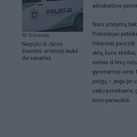
advokatūros pirmin
Nors įstatymų taiky
Pranešėjas pateikė
Kriminalai
toliausiai, pavyzdį
Negrįžo iš Jūros
šventės: artimieji laukė
aktą, kuris skelbi
dvi savaites
vienas iš tėvų netu
gyvenamoji vieta. N
pinigų – jeigu jie 
vaiko poreikiams, g
buvo panaudoti.