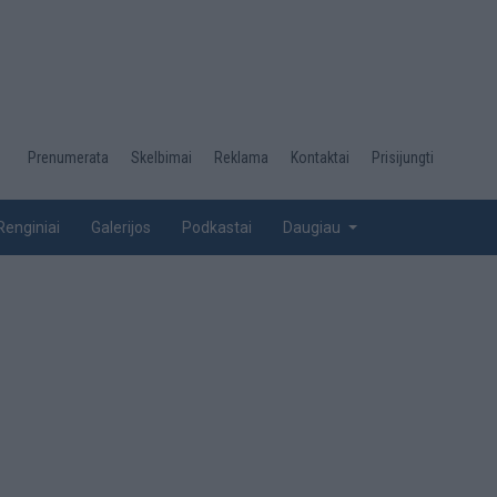
Desktop
Prenumerata
Skelbimai
Reklama
Kontaktai
Prisijungti
menu
top
Renginiai
Galerijos
Podkastai
Daugiau