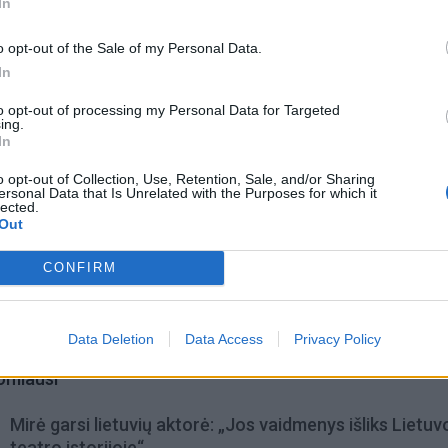
In
rankas patenka. Kad ši tema – aktuali, patvirtino M. Kukaiti
o opt-out of the Sale of my Personal Data.
In
to opt-out of processing my Personal Data for Targeted
ing.
In
o opt-out of Collection, Use, Retention, Sale, and/or Sharing
ersonal Data that Is Unrelated with the Purposes for which it
lected.
Out
CONFIRM
Data Deletion
Data Access
Privacy Policy
omiausi
Mirė garsi lietuvių aktorė: „Jos vaidmenys išliks Lietuv
teatro istorijoje“