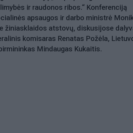
alimybės ir raudonos ribos.“ Konferenciją
cialinės apsaugos ir darbo ministrė Moni
e žiniasklaidos atstovų, diskusijose daly
ralinis komisaras Renatas Požėla, Lietuv
pirmininkas Mindaugas Kukaitis.