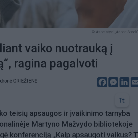
© Asociatyvi „Adobe Stock“
liant vaiko nuotrauką į
ą“, ragina pagalvoti
Facebook
Messeng
Lin
dronė GRIEŽIENĖ
ko teisių apsaugos ir įvaikinimo tarnyba
ionalinėje Martyno Mažvydo bibliotekoje
ngė konferenciją „Kaip apsaugoti vaikus? 