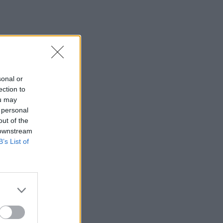
sonal or
ės
ection to
ou may
 personal
ms,
out of the
 downstream
B’s List of
Ilma
 daug
cija