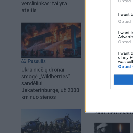
Opted 
verslininkas: tai yra
nuklysta, į kokias 
ateitis
I want t
Opted 
I want 
Advertis
Opted 
I want t
of my P
Pasaulis
was col
Opted 
Ukrainiečių dronai
smogė „Wildberries“
sandėliui
Jekaterinburge, už 2000
km nuo sienos
Šiuo metu skait