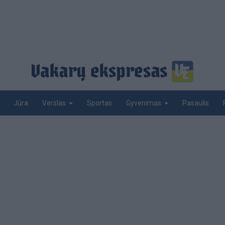
Jūra
Sportas
Pasaulis
Verslas
Gyvenimas