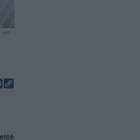
 nuotr.
er
kedIn
Email
Copy
Link
Teisė