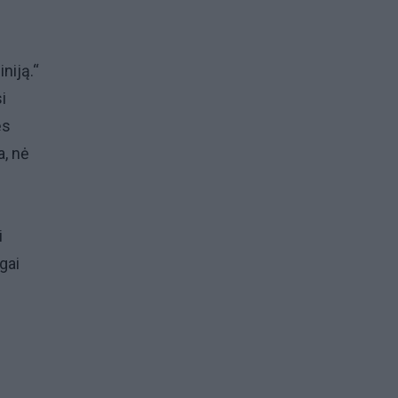
niją.“
i
ės
a, nė
i
gai