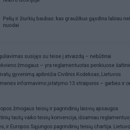
Pelių ir žiurkių baubas: kas graužikus gąsdina labiau ne
nuodai
eguliavimas susijęs su teise į atvaizdą – nebūtinai
iekvieno žmogaus – yra reglamentuotas penkiuose šaltini
privatų gyvenimą apibrėžia Civilinis Kodeksas, Lietuvos
menės informavimo įstatymo 13 straipsnis – garbės ir 
Europos žmogaus teisių ir pagrindinių laisvių apsaugos
gtinių tautų vaiko teisių konvencija, išsamiau reglamentuo
s, ir Europos Sąjungos pagrindinių teisių chartija. Lietuv