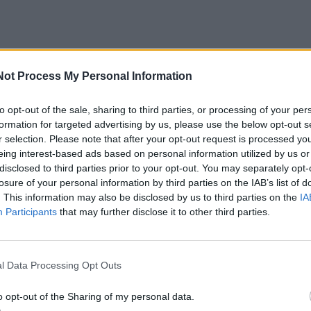
Not Process My Personal Information
i
to opt-out of the sale, sharing to third parties, or processing of your per
avivaldybės tarpinstitucinio bendradarbiavimo specialist
formation for targeted advertising by us, please use the below opt-out s
nės teigimu, kadangi konferencija buvo transliuojama ir
r selection. Please note that after your opt-out request is processed y
eing interest-based ads based on personal information utilized by us or
ą stebėti pravartu buvo ir visoms Kretingos rajono įstaigo
disclosed to third parties prior to your opt-out. You may separately opt-
kais.
losure of your personal information by third parties on the IAB’s list of
. This information may also be disclosed by us to third parties on the
IA
Participants
that may further disclose it to other third parties.
s vaiko teisių apsaugos ir įvaikinimo tarnybos direktorė 
o iniciatyva kilo iš pačios visuomenės – tarnyba sulaukia
iraujasi, ar tėvai nepažeidžia vaiko interesų, įkeldami jo
l Data Processing Opt Outs
inius tinklus. Nuotraukos, įvairiomis progomis sukurti ir
o opt-out of the Sharing of my personal data.
 sulaukia tūkstančių pasidalijimų, ir nežinia, kur ta informa