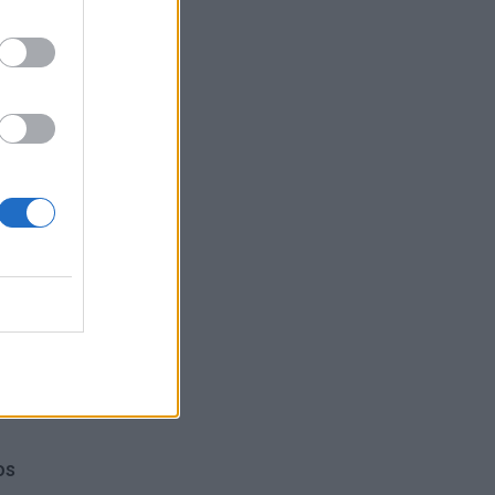
s.
os