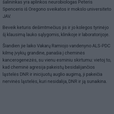
šalininkas yra aplinkos neurobiologas Peteris
Spenceris iš Oregono sveikatos ir mokslo universiteto
JAV.
Beveik keturis dešimtmečius jis ir jo kolegos tyrinėjo
šį klausimą lauko sąlygomis, klinikoje ir laboratorijoje.
Šiandien jie laiko Vakarų Ramiojo vandenyno ALS-PDC
kilmę įvykių grandine, panašia į cheminės
kancerogenezės, su vienu esminiu skirtumu: vietoj to,
kad cheminė agresija pakeistų besidalijančios
ląstelės DNR ir inicijuotų auglio augimą, ji pakeičia
nervinės ląstelės, kuri nesidalija, DNR ir ją sunaikina.