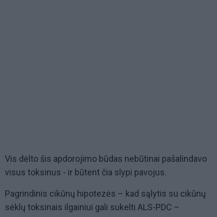
Vis dėlto šis apdorojimo būdas nebūtinai pašalindavo
visus toksinus - ir būtent čia slypi pavojus.
Pagrindinis cikūnų hipotezės – kad sąlytis su cikūnų
sėklų toksinais ilgainiui gali sukelti ALS-PDC –