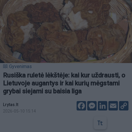
Gyvenimas
Rusiška ruletė lėkštėje: kai kur uždrausti, o
Lietuvoje augantys ir kai kurių mėgstami
grybai siejami su baisia liga
Facebook
Messenger
LinkedIn
Email
C
Lrytas.lt
L
2026-05-10 15:14