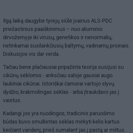
Ilgą laiką daugybė tyrėjų siūlė įvairius ALS-PDC
priežastinius paaiškinimus – nuo aliuminio
dirvožemyje iki virusų, genetikos ir nenormalių,
netinkamai susilankčiusių baltymų, vadinamų prionais.
Diskusijos vis dar verda.
Tačiau bene plačiausiai pripažinta teorija susijusi su
cikūnų sėklomis - anksčiau saloje gausiai augo
laukiniai cikūnai. Istoriškai čamorai vartojo slyvų
dydžio, krakmolingas sėklas - arba įtraukdavo jas į
vaistus.
Kadangi jos yra nuodingos, tradicinis paruošimo
būdas buvo smulkintas sėklas mirkyti kelis kartus
keičiant vandenį, prieš sumalant jas į pastą ar miltus.