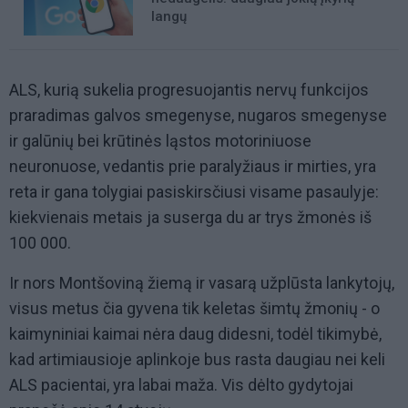
langų
ALS, kurią sukelia progresuojantis nervų funkcijos
praradimas galvos smegenyse, nugaros smegenyse
ir galūnių bei krūtinės ląstos motoriniuose
neuronuose, vedantis prie paralyžiaus ir mirties, yra
reta ir gana tolygiai pasiskirsčiusi visame pasaulyje:
kiekvienais metais ja suserga du ar trys žmonės iš
100 000.
Ir nors Montšoviną žiemą ir vasarą užplūsta lankytojų,
visus metus čia gyvena tik keletas šimtų žmonių - o
kaimyniniai kaimai nėra daug didesni, todėl tikimybė,
kad artimiausioje aplinkoje bus rasta daugiau nei keli
ALS pacientai, yra labai maža. Vis dėlto gydytojai