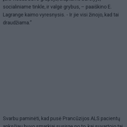
socialiniame tinkle, ir valgė grybus, – paaiškino E.
Lagrange kaimo vyresnysis. - Ir jie visi žinojo, kad tai
draudžiama.“
Svarbu paminėti, kad pusė Prancūzijos ALS pacientų
anksčiau buvo smarkiai susirgę po to, kai suvartojo tai,