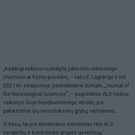
„Kadangi nebuvo nustatyta jokio kito reikšmingo
cheminio ar fizinio poveikio, – rašo E. Lagrange ir kiti
2021 m. straipsnyje, paskelbtame žurnale „Journal of
the Neurological Sciences“, – pagrindinis ALS rizikos
veiksnys šioje bendruomenėje, atrodo, yra
pakartotinis šių neurotoksinių grybų vartojimas...
Iš tiesų, tai yra skiriamasis elementas tarp ALS
sergančių ir kontrolinės grupės gyventojų.“