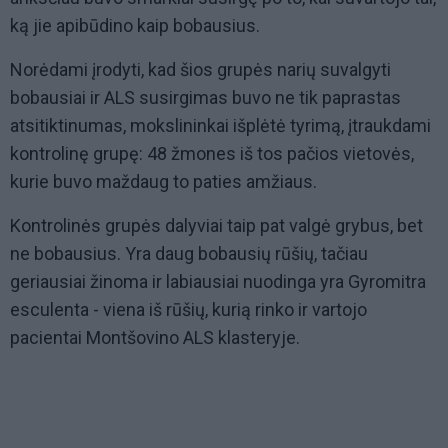
ką jie apibūdino kaip bobausius.
Norėdami įrodyti, kad šios grupės narių suvalgyti
bobausiai ir ALS susirgimas buvo ne tik paprastas
atsitiktinumas, mokslininkai išplėtė tyrimą, įtraukdami
kontrolinę grupę: 48 žmones iš tos pačios vietovės,
kurie buvo maždaug to paties amžiaus.
Kontrolinės grupės dalyviai taip pat valgė grybus, bet
ne bobausius. Yra daug bobausių rūšių, tačiau
geriausiai žinoma ir labiausiai nuodinga yra Gyromitra
esculenta - viena iš rūšių, kurią rinko ir vartojo
pacientai Montšovino ALS klasteryje.