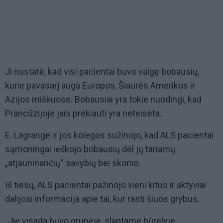
Ji nustatė, kad visi pacientai buvo valgę bobausių,
kurie pavasarį auga Europos, Šiaurės Amerikos ir
Azijos miškuose. Bobausiai yra tokie nuodingi, kad
Prancūzijoje jais prekiauti yra neteisėta.
E. Lagrange ir jos kolegos sužinojo, kad ALS pacientai
sąmoningai ieškojo bobausių dėl jų tariamų
„atjauninančių“ savybių bei skonio.
Iš tiesų, ALS pacientai pažinojo vieni kitus ir aktyviai
dalijosi informacija apie tai, kur rasti šiuos grybus.
„Jie visada buvo grupėje, slaptame būrelyje,