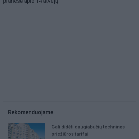
pranešė apie 14 atvejų.
Rekomenduojame
Gali didėti daugiabučių techninės
priežiūros tarifai