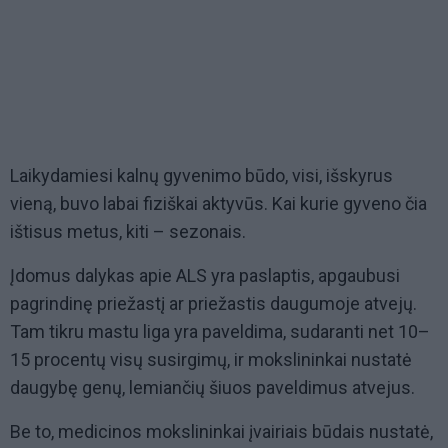
Laikydamiesi kalnų gyvenimo būdo, visi, išskyrus
vieną, buvo labai fiziškai aktyvūs. Kai kurie gyveno čia
ištisus metus, kiti – sezonais.
Įdomus dalykas apie ALS yra paslaptis, apgaubusi
pagrindinę priežastį ar priežastis daugumoje atvejų.
Tam tikru mastu liga yra paveldima, sudaranti net 10–
15 procentų visų susirgimų, ir mokslininkai nustatė
daugybę genų, lemiančių šiuos paveldimus atvejus.
Be to, medicinos mokslininkai įvairiais būdais nustatė,