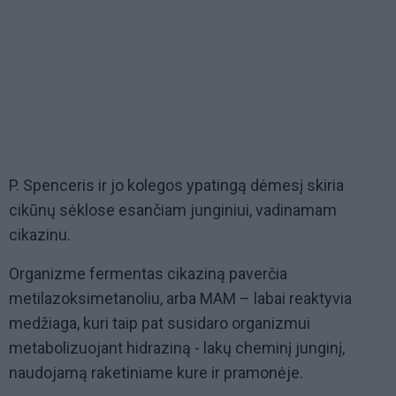
P. Spenceris ir jo kolegos ypatingą dėmesį skiria
cikūnų sėklose esančiam junginiui, vadinamam
cikazinu.
Organizme fermentas cikaziną paverčia
metilazoksimetanoliu, arba MAM – labai reaktyvia
medžiaga, kuri taip pat susidaro organizmui
metabolizuojant hidraziną - lakų cheminį junginį,
naudojamą raketiniame kure ir pramonėje.