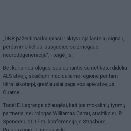
„DNR pažeidimai kaupiasi ir aktyvuoja ląstelių signalų
perdavimo kelius, susijusius su žmogaus
neurodegeneracija“, - teigė jis.
Bet kuris neurologas, susiduriantis su netikėtai dideliu
ALS atvejų skaičiumi nedideliame regione per tam
tikrą laikotarpį, greičiausiai pagalvos apie atvejus
Guame.
Todėl E. Lagrange džiaugėsi, kad jos mokslinių tyrimų
partneris, neurologas Williamas Camu, susitiko su P.
Spenceriu 2017 m. konferencijoje Strasbūre,
Prancūzijoje. Ji nenusivylė.