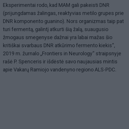
Eksperimentai rodo, kad MAM gali pakeisti DNR
(prijungdamas žalingas, reaktyvias metilo grupes prie
DNR komponento guanino). Nors organizmas taip pat
turi fermentą, galintį atkurti šią žalą, suaugusio
žmogaus smegenyse dažnai yra labai mažas šio
kritiškai svarbaus DNR atkūrimo fermento kiekis“,
2019 m. žurnalo „Frontiers in Neurology“ straipsnyje
rašė P. Spenceris ir išdėstė savo naujausias mintis
apie Vakarų Ramiojo vandenyno regiono ALS-PDC.