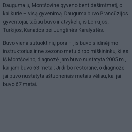
Dauguma jų Montšovine gyveno bent dešimtmetį, o
kai kurie – visą gyvenimą. Dauguma buvo Prancūzijos
gyventojai, tačiau buvo ir atvykėlių iš Lenkijos,
Turkijos, Kanados bei Jungtinės Karalystės.
Buvo viena sutuoktinių pora – jis buvo slidinėjimo
instruktorius ir ne sezono metu dirbo miškininku, kilęs
iš Montšovino, diagnozė jam buvo nustatyta 2005 m.,
kai jam buvo 63 metai; Ji dirbo restorane, o diagnozė
jai buvo nustatyta aštuoneriais metais vėliau, kai jai
buvo 67 metai.