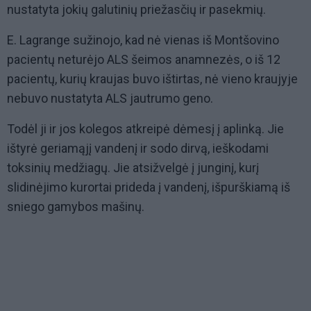
nustatyta jokių galutinių priežasčių ir pasekmių.
E. Lagrange sužinojo, kad nė vienas iš Montšovino
pacientų neturėjo ALS šeimos anamnezės, o iš 12
pacientų, kurių kraujas buvo ištirtas, nė vieno kraujyje
nebuvo nustatyta ALS jautrumo geno.
Todėl ji ir jos kolegos atkreipė dėmesį į aplinką. Jie
ištyrė geriamąjį vandenį ir sodo dirvą, ieškodami
toksinių medžiagų. Jie atsižvelgė į junginį, kurį
slidinėjimo kurortai prideda į vandenį, išpurškiamą iš
sniego gamybos mašinų.