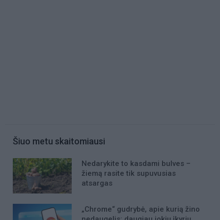
Šiuo metu skaitomiausi
Nedarykite to kasdami bulves –
žiemą rasite tik supuvusias
atsargas
„Chrome“ gudrybė, apie kurią žino
nedaugelis: daugiau jokių įkyrių