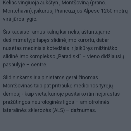
Kelias vingiuoja aukštyn į Montšoviną (pranc.
Montchavin), įsikūrusį Prancūzijos Alpėse 1250 metrų
virš jūros lygio.
Šis kadaise ramus kalnų kaimelis, aštuntajame
dešimtmetyje tapęs slidinėjimo kurortu, dabar
nusėtas mediniais kotedžais ir įsikūręs milžiniško
slidinėjimo komplekso „Paradiski“ – vieno didžiausių
pasaulyje – centre.
Slidininkams ir alpinistams gerai žinomas
Montšovinas taip pat pritraukė medicinos tyrėjų
dėmesį - kaip vieta, kurioje pasitaiko itin neįprastas
pražūtingos neurologinės ligos – amiotrofinės
lateralinės sklerozės (ALS) – dažnumas.