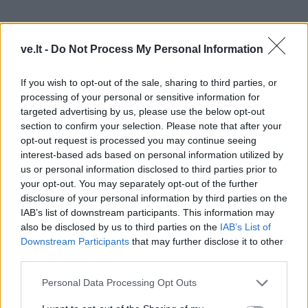
ve.lt -
Do Not Process My Personal Information
If you wish to opt-out of the sale, sharing to third parties, or
processing of your personal or sensitive information for
targeted advertising by us, please use the below opt-out
section to confirm your selection. Please note that after your
Jie atliko švino tyrimus, atsižvelgdami į netoliese
opt-out request is processed you may continue seeing
esančią seniai uždarytą švino kasyklą. Jie išmatavo
interest-based ads based on personal information utilized by
radono - radioaktyviųjų dujų, sklindančios iš
us or personal information disclosed to third parties prior to
your opt-out. You may separately opt-out of the further
dirvožemio ir akmenų, koncentraciją namų ūkiuose.
disclosure of your personal information by third parties on the
IAB’s list of downstream participants. This information may
Įvairiose vietose pasirodė užuominų, tačiau tyrėjai
also be disclosed by us to third parties on the
IAB’s List of
neatrado nė vieno akivaizdaus rizikos veiksnio, kuris
Downstream Participants
that may further disclose it to other
būtų bendras visiems pacientams.
third parties.
Personal Data Processing Opt Outs
2017 m. E. Lagrange ir penki jo kolegos apibendrino
savo išvadas straipsnyje „Didelio sergamumo ALS