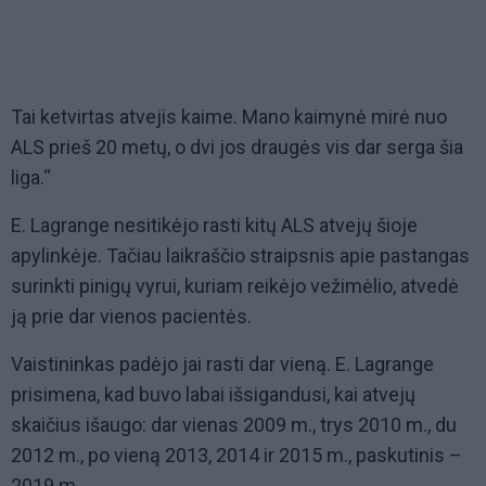
Tai ketvirtas atvejis kaime. Mano kaimynė mirė nuo
ALS prieš 20 metų, o dvi jos draugės vis dar serga šia
liga.“
E. Lagrange nesitikėjo rasti kitų ALS atvejų šioje
apylinkėje. Tačiau laikraščio straipsnis apie pastangas
surinkti pinigų vyrui, kuriam reikėjo vežimėlio, atvedė
ją prie dar vienos pacientės.
Vaistininkas padėjo jai rasti dar vieną. E. Lagrange
prisimena, kad buvo labai išsigandusi, kai atvejų
skaičius išaugo: dar vienas 2009 m., trys 2010 m., du
2012 m., po vieną 2013, 2014 ir 2015 m., paskutinis –
2019 m.