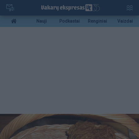
Pereiti
į
pagrindinį
Mobile
Nauji
Podkastai
Renginiai
Vaizdai
turinį
menu
bottom