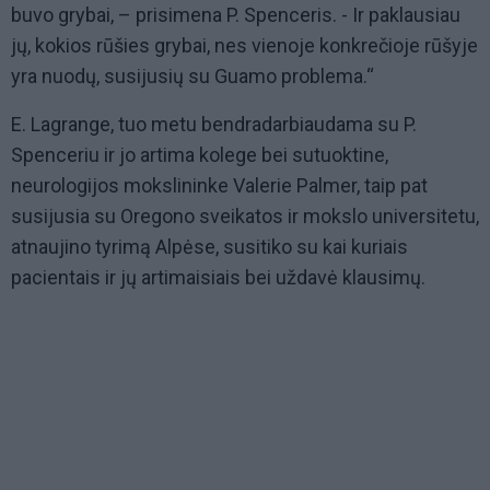
buvo grybai, – prisimena P. Spenceris. - Ir paklausiau
jų, kokios rūšies grybai, nes vienoje konkrečioje rūšyje
yra nuodų, susijusių su Guamo problema.“
E. Lagrange, tuo metu bendradarbiaudama su P.
Spenceriu ir jo artima kolege bei sutuoktine,
neurologijos mokslininke Valerie Palmer, taip pat
susijusia su Oregono sveikatos ir mokslo universitetu,
atnaujino tyrimą Alpėse, susitiko su kai kuriais
pacientais ir jų artimaisiais bei uždavė klausimų.