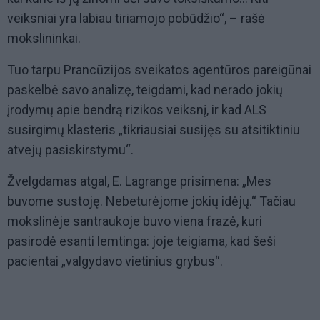
veiksniai yra labiau tiriamojo pobūdžio“, – rašė
mokslininkai.
Tuo tarpu Prancūzijos sveikatos agentūros pareigūnai
paskelbė savo analizę, teigdami, kad nerado jokių
įrodymų apie bendrą rizikos veiksnį, ir kad ALS
susirgimų klasteris „tikriausiai susijęs su atsitiktiniu
atvejų pasiskirstymu“.
Žvelgdamas atgal, E. Lagrange prisimena: „Mes
buvome sustoję. Nebeturėjome jokių idėjų.“ Tačiau
mokslinėje santraukoje buvo viena frazė, kuri
pasirodė esanti lemtinga: joje teigiama, kad šeši
pacientai „valgydavo vietinius grybus“.