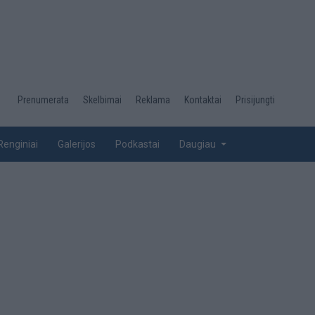
Desktop
Prenumerata
Skelbimai
Reklama
Kontaktai
Prisijungti
menu
top
Renginiai
Galerijos
Podkastai
Daugiau