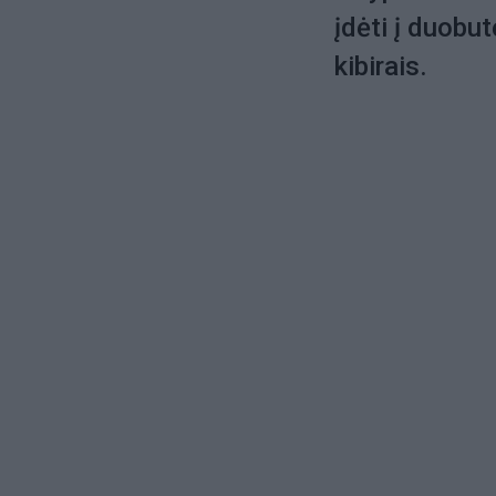
įdėti į duobut
kibirais.