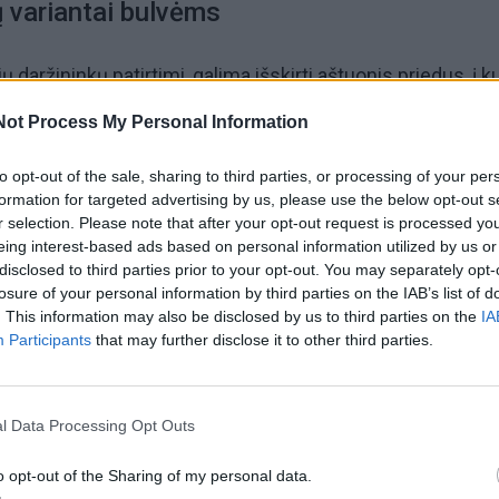
ų variantai bulvėms
 daržininkų patirtimi, galima išskirti aštuonis priedus, į k
n teigiamai. Naudojant bet kurį iš jų, gumbavaisiai mažiau 
Not Process My Personal Information
ėjams, augs sveiki ir džiugins gausiu derliumi.
to opt-out of the sale, sharing to third parties, or processing of your per
formation for targeted advertising by us, please use the below opt-out s
ai
r selection. Please note that after your opt-out request is processed y
eing interest-based ads based on personal information utilized by us or
disclosed to third parties prior to your opt-out. You may separately opt-
rvožemis yra tankus ir molingas, pelenai yra idealus
losure of your personal information by third parties on the IAB’s list of
veikia kaip dirvos purentojas, ypač sumaišius su upės smėl
. This information may also be disclosed by us to third parties on the
IA
Participants
that may further disclose it to other third parties.
erti 5–6 valgomuosius šaukštus pelenų ir saują smėlio. 
uikiai tinka rūgštingai dirvai.
l Data Processing Opt Outs
o opt-out of the Sharing of my personal data.