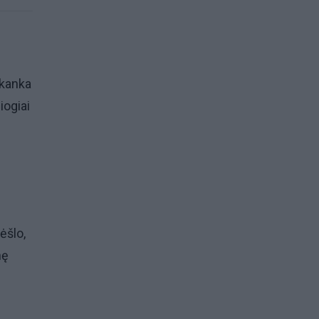
akanka
iogiai
ėšlo,
nę