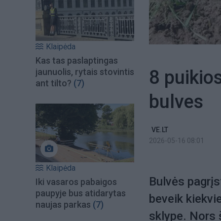
Klaipėda
Kas tas paslaptingas
8 puikio
jaunuolis, rytais stovintis
ant tilto?
(7)
bulves
VE.LT
2026-05-16 08:01
Klaipėda
Bulvės pagrįs
Iki vasaros pabaigos
paupyje bus atidarytas
beveik kiekvi
naujas parkas
(7)
sklype. Nors š