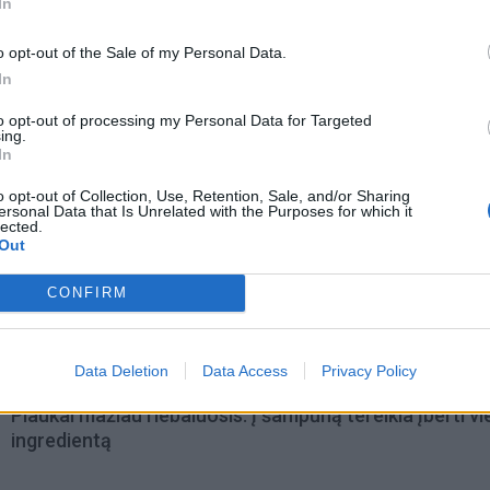
In
o opt-out of the Sale of my Personal Data.
In
to opt-out of processing my Personal Data for Targeted
ing.
In
o opt-out of Collection, Use, Retention, Sale, and/or Sharing
ersonal Data that Is Unrelated with the Purposes for which it
lected.
Out
omiausi
CONFIRM
Aiškiaregės pranašystė: numatė katastrofišką karo
pabaigą Ukrainoje
Data Deletion
Data Access
Privacy Policy
Plaukai mažiau riebaluosis: į šampūną tereikia įberti v
ingredientą