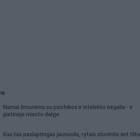
me
Namai žmonėms su psichikos ir intelekto negalia - ir
pietinėje miesto dalyje
Kas tas paslaptingas jaunuolis, rytais stovintis ant tilt