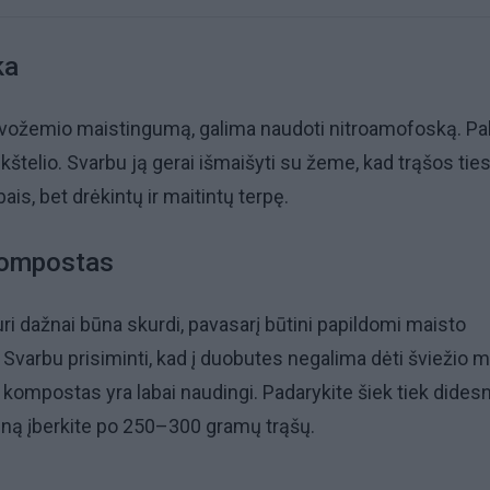
ka
dirvožemio maistingumą, galima naudoti nitroamofoską. P
kštelio. Svarbu ją gerai išmaišyti su žeme, kad trąšos ties
is, bet drėkintų ir maitintų terpę.
kompostas
uri dažnai būna skurdi, pavasarį būtini papildomi maisto
 Svarbu prisiminti, kad į duobutes negalima dėti šviežio m
kompostas yra labai naudingi. Padarykite šiek tiek dides
ieną įberkite po 250–300 gramų trąšų.