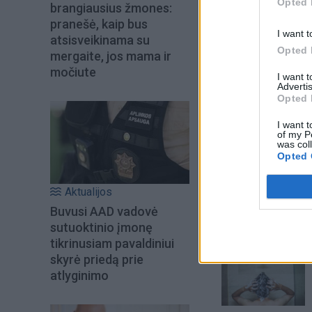
Opted 
brangiausius žmones:
pranešė, kaip bus
I want t
atsisveikinama su
Opted 
mergaite, jos mama ir
močiute
I want 
Advertis
Opted 
I want t
of my P
was col
Opted 
Šiuo metu skait
Aktualijos
Buvusi AAD vadovė
sutuoktinio įmonę
tikrinusiam pavaldiniui
skyrė priedą prie
atlyginimo