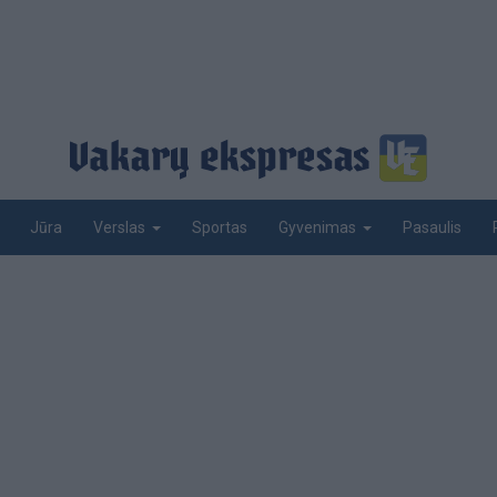
Jūra
Sportas
Pasaulis
Verslas
Gyvenimas