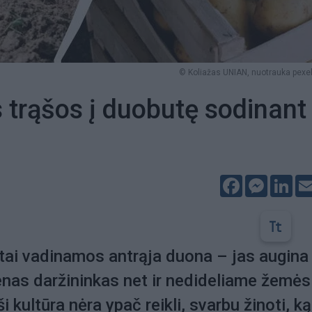
© Koliažas UNIAN, nuotrauka pex
s trąšos į duobutę sodinant
Facebook
Messeng
Lin
tai vadinamos antrąja duona – jas augina
enas daržininkas net ir nedideliame žemės
i kultūra nėra ypač reikli, svarbu žinoti, ką