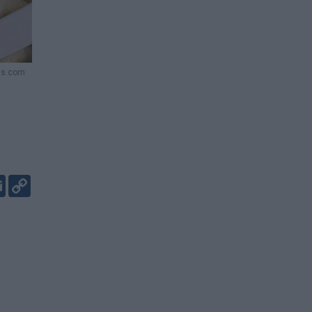
els.com
er
kedIn
Email
Copy
Link