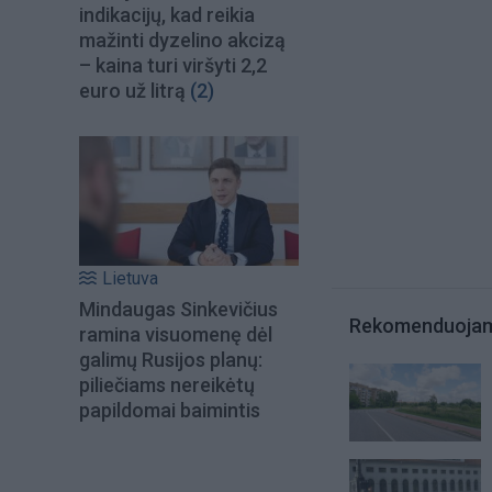
indikacijų, kad reikia
mažinti dyzelino akcizą
– kaina turi viršyti 2,2
euro už litrą
(2)
Lietuva
Mindaugas Sinkevičius
Rekomenduoja
ramina visuomenę dėl
galimų Rusijos planų:
piliečiams nereikėtų
papildomai baimintis