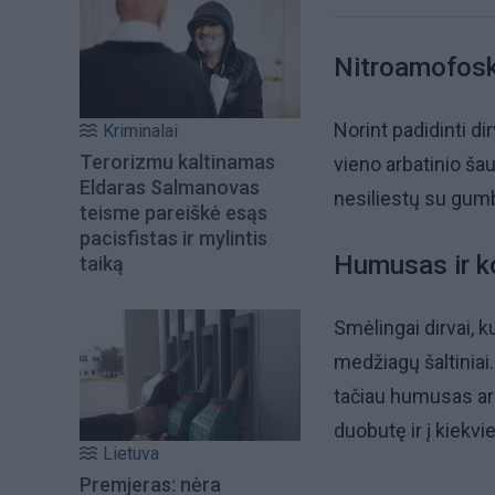
Nitroamofos
Norint padidinti 
Kriminalai
Terorizmu kaltinamas
vieno arbatinio šau
Eldaras Salmanovas
nesiliestų su gumba
teisme pareiškė esąs
pacisfistas ir mylintis
Humusas ir 
taiką
Smėlingai dirvai, k
medžiagų šaltiniai.
tačiau humusas ar 
duobutę ir į kiekv
Lietuva
Premjeras: nėra