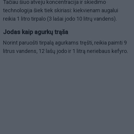
Tačiau šiuo atveju koncentracija ir skiedimo
technologija šiek tiek skiriasi: kiekvienam augalui
reikia 1 litro tirpalo (3 lašai jodo 10 litrų vandens).
Jodas kaip agurkų trąša
Norint paruošti tirpalą agurkams tręšti, reikia paimti 9
litrus vandens, 12 lašų jodo ir 1 litrą neriebaus kefyro.