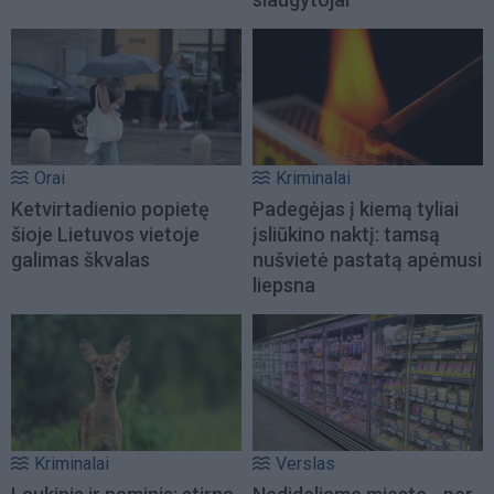
Orai
Kriminalai
Ketvirtadienio popietę
Padegėjas į kiemą tyliai
šioje Lietuvos vietoje
įsliūkino naktį: tamsą
galimas škvalas
nušvietė pastatą apėmusi
liepsna
Kriminalai
Verslas