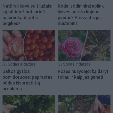
Natūrali kova su šliužais:
Kodėl sodininkai aplink
ką būtina žinoti prieš
lysves barsto kajeno
pasirenkant antis
pipirus? Priežastis jus
bėgikes?
nustebins
Sodas ir daržas
Sodas ir daržas
Baltos gyslos
Rožės nužydėjo: ką daryti
pomidoruose: paprastas
toliau ir kaip jas genėti
būdas išspręsti šią
problemą