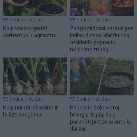
Sodas ir daržas
Sodas ir daržas
Kaip vasarą genėti
Žali pomidorai paraus per
serbentus ir agrastus
kelias dienas: daržininkai
atskleidė paprastą
nokinimo triuką
Sodas ir daržas
Sodas ir daržas
Kaip nuimti, džiovinti ir
Paprasta žolė vietoj
laikyti svogūnus
brangių trąšų: kaip
paruošti piktžolių antpilą
daržui