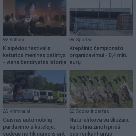
Kultūra
Sportas
Klaipėdos festivalis:
Krepšinio čempionato
keturios meninės patirtys
organizavimui - 0,4 mln.
- viena bendrystės istorija
eurų
Kriminalai
Sodas ir daržas
Gaisras automobilių
Natūrali kova su šliužais:
pardavimo aikštelėje:
ką būtina žinoti prieš
sudegė ne tik namelis ant
pasirenkant antis