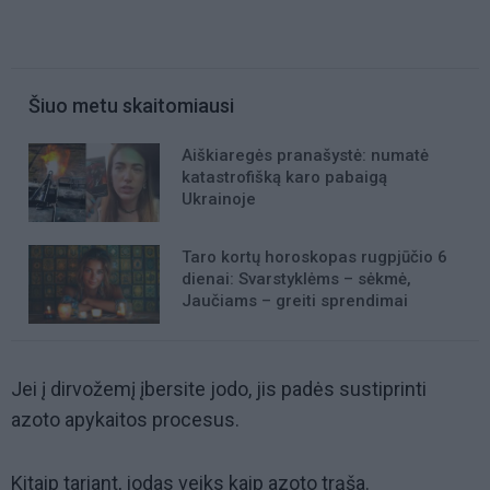
Šiuo metu skaitomiausi
Aiškiaregės pranašystė: numatė
katastrofišką karo pabaigą
Ukrainoje
Taro kortų horoskopas rugpjūčio 6
dienai: Svarstyklėms – sėkmė,
Jaučiams – greiti sprendimai
Jei į dirvožemį įbersite jodo, jis padės sustiprinti
azoto apykaitos procesus.
Kitaip tariant, jodas veiks kaip azoto trąša.