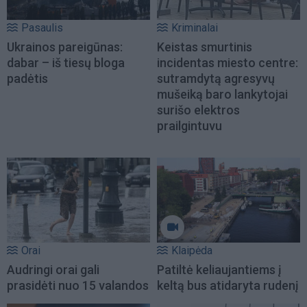
Pasaulis
Kriminalai
Ukrainos pareigūnas:
Keistas smurtinis
dabar – iš tiesų bloga
incidentas miesto centre:
padėtis
sutramdytą agresyvų
mušeiką baro lankytojai
surišo elektros
prailgintuvu
Orai
Klaipėda
Audringi orai gali
Patiltė keliaujantiems į
prasidėti nuo 15 valandos
keltą bus atidaryta rudenį