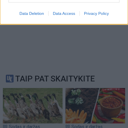
Data Deletion
Data Access
Privacy Policy
TAIP PAT SKAITYKITE
Sodas ir daržas
Sodas ir daržas