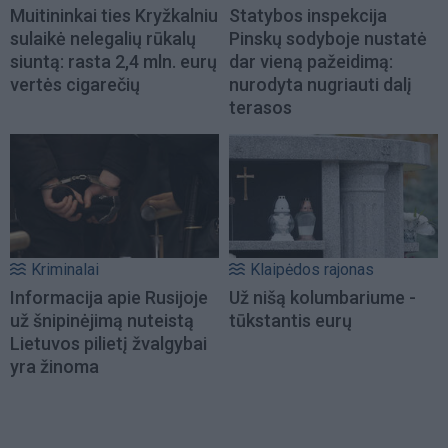
Muitininkai ties Kryžkalniu
Statybos inspekcija
sulaikė nelegalių rūkalų
Pinskų sodyboje nustatė
siuntą: rasta 2,4 mln. eurų
dar vieną pažeidimą:
vertės cigarečių
nurodyta nugriauti dalį
terasos
Kriminalai
Klaipėdos rajonas
Informacija apie Rusijoje
Už nišą kolumbariume -
už šnipinėjimą nuteistą
tūkstantis eurų
Lietuvos pilietį žvalgybai
yra žinoma