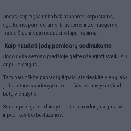
Jodas kaip trąša tinka baklažanams, kopūstams,
agurkams, pomidorams, braškėms ir žemuogėms
tręšti. Šiuo atveju naudokite lapų tręšimą.
Kaip naudoti jodą pomidorų sodinukams
Jodo dėka sezono pradžioje galite užauginti sveikus ir
stiprius daigus.
Tam paruoškite paprastą tirpalą: atskieskite vieną lašą
jodo lietaus vandenyje ir kruopščiai išmaišykite, kad
būtų vienalytis.
Šiuo tirpalu galima laistyti ne tik pomidorų daigus, bet
ir paprikas bei baklažanus.