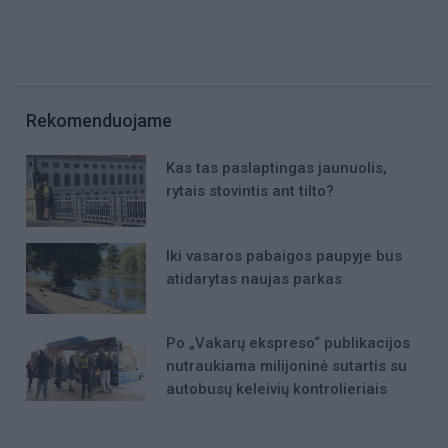
Rekomenduojame
Kas tas paslaptingas jaunuolis,
rytais stovintis ant tilto?
Iki vasaros pabaigos paupyje bus
atidarytas naujas parkas
Po „Vakarų ekspreso“ publikacijos
nutraukiama milijoninė sutartis su
autobusų keleivių kontrolieriais