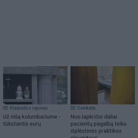
Klaipėdos rajonas
Sveikata
Už nišą kolumbariume -
Nuo lapkričio daliai
tūkstantis eurų
pacientų pagalbą teiks
išplėstinės praktikos
slaugytojai