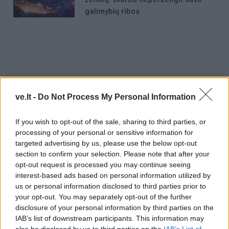
galimybių ribos
Raktažodžiai
ve.lt -
Do Not Process My Personal Information
jodas
trasa
augalai
vaistinė
preparatas
patarimai sodininkams
daržininkystė
If you wish to opt-out of the sale, sharing to third parties, or
processing of your personal or sensitive information for
targeted advertising by us, please use the below opt-out
section to confirm your selection. Please note that after your
Komentarai
opt-out request is processed you may continue seeing
interest-based ads based on personal information utilized by
us or personal information disclosed to third parties prior to
Rašyti komentarą
your opt-out. You may separately opt-out of the further
disclosure of your personal information by third parties on the
IAB’s list of downstream participants. This information may
Jūsų vardas