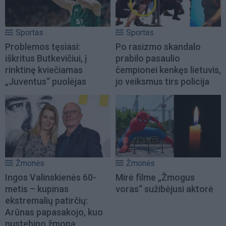
Sportas
Sportas
Problemos tęsiasi:
Po rasizmo skandalo
iškritus Butkevičiui, į
prabilo pasaulio
rinktinę kviečiamas
čempionei kenkęs lietuvis,
„Juventus“ puolėjas
jo veiksmus tirs policija
Žmonės
Žmonės
Ingos Valinskienės 60-
Mirė filme „Žmogus
metis – kupinas
voras“ sužibėjusi aktorė
ekstremalių patirčių:
Arūnas papasakojo, kuo
nustebino žmoną