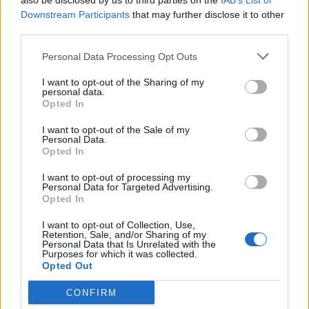
also be disclosed by us to third parties on the
IAB’s List of
Downstream Participants
that may further disclose it to other
third parties.
Komentaras
Personal Data Processing Opt Outs
I want to opt-out of the Sharing of my
personal data.
Opted In
I want to opt-out of the Sale of my
Personal Data.
Opted In
I want to opt-out of processing my
Personal Data for Targeted Advertising.
This site is protected by
Opted In
Sutinku su
taisyklėmis
reCAPTCHA and the Google
I want to opt-out of Collection, Use,
Privacy Policy
and
Terms of
Retention, Sale, and/or Sharing of my
Personal Data that Is Unrelated with the
Service
apply.
Purposes for which it was collected.
Opted Out
CONFIRM