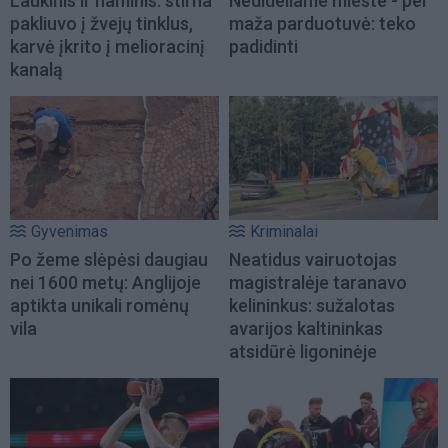
Laukinis ir naminis: stirna
Nedideliame mieste - per
pakliuvo į žvejų tinklus,
maža parduotuvė: teko
karvė įkrito į melioracinį
padidinti
kanalą
Gyvenimas
Kriminalai
Po žeme slėpėsi daugiau
Neatidus vairuotojas
nei 1600 metų: Anglijoje
magistralėje taranavo
aptikta unikali romėnų
kelininkus: sužalotas
vila
avarijos kaltininkas
atsidūrė ligoninėje