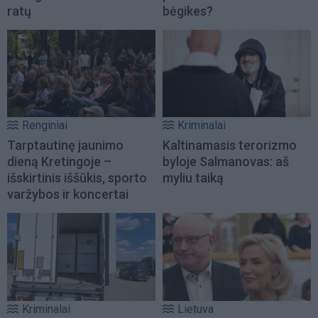
ratų
bėgikes?
Renginiai
Kriminalai
Tarptautinę jaunimo
Kaltinamasis terorizmo
dieną Kretingoje –
byloje Salmanovas: aš
išskirtinis iššūkis, sporto
myliu taiką
varžybos ir koncertai
Kriminalai
Lietuva