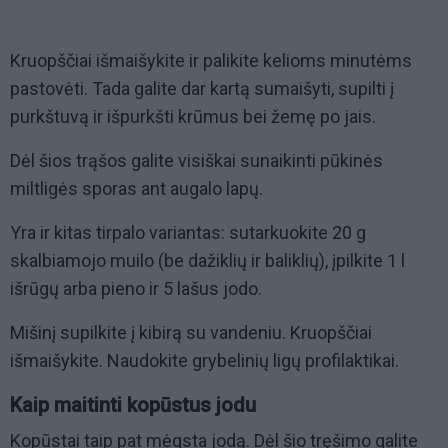
Kruopščiai išmaišykite ir palikite kelioms minutėms
pastovėti. Tada galite dar kartą sumaišyti, supilti į
purkštuvą ir išpurkšti krūmus bei žemę po jais.
Dėl šios trąšos galite visiškai sunaikinti pūkinės
miltligės sporas ant augalo lapų.
Yra ir kitas tirpalo variantas: sutarkuokite 20 g
skalbiamojo muilo (be dažiklių ir baliklių), įpilkite 1 l
išrūgų arba pieno ir 5 lašus jodo.
Mišinį supilkite į kibirą su vandeniu. Kruopščiai
išmaišykite. Naudokite grybelinių ligų profilaktikai.
Kaip maitinti kopūstus jodu
Kopūstai taip pat mėgsta jodą. Dėl šio tręšimo galite