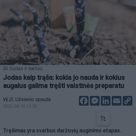
Sodas ir daržas
Jodas kaip trąša: kokia jo nauda ir kokius
augalus galima tręšti vaistinės preparatu
Facebook
Messenger
LinkedIn
Email
C
,
Užsienio spauda
VE.LT
L
2025-04-16 13:38
Tręšimas yra svarbus daržovių auginimo etapas.