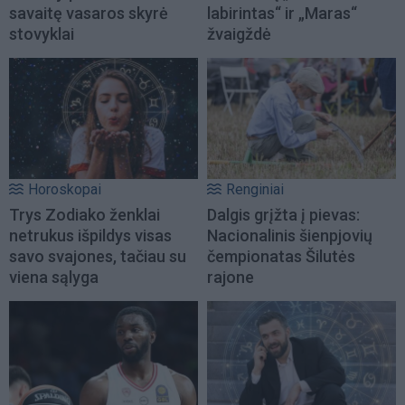
savaitę vasaros skyrė
labirintas“ ir „Maras“
stovyklai
žvaigždė
Horoskopai
Renginiai
Trys Zodiako ženklai
Dalgis grįžta į pievas:
netrukus išpildys visas
Nacionalinis šienpjovių
savo svajones, tačiau su
čempionatas Šilutės
viena sąlyga
rajone