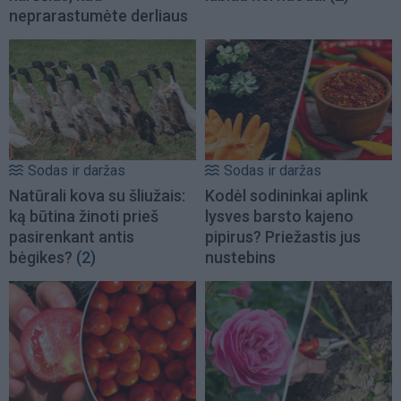
neprarastumėte derliaus
Sodas ir daržas
Sodas ir daržas
Natūrali kova su šliužais:
Kodėl sodininkai aplink
ką būtina žinoti prieš
lysves barsto kajeno
pasirenkant antis
pipirus? Priežastis jus
bėgikes?
(2)
nustebins