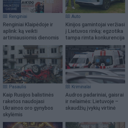
Renginiai
Auto
Renginiai Klaipėdoje ir
Kinijos gamintojai veržiasi
aplink: ką veikti
į Lietuvos rinką: egzotika
artimiausiomis dienomis
tampa rimta konkurencija
Pasaulis
Kriminalai
Kaip Rusijos balistinės
Audros padariniai, gaisrai
raketos naudojasi
ir nelaimės: Lietuvoje –
Ukrainos oro gynybos
skaudžių įvykių virtinė
skylėmis