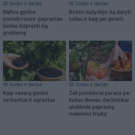
Sodas ir daržas
Sodas ir daržas
Baltos gyslos
Rožės nužydėjo: ką daryti
pomidoruose: paprastas
toliau ir kaip jas genėti
būdas išspręsti šią
problemą
Sodas ir daržas
Sodas ir daržas
Kaip vasarą genėti
Žali pomidorai paraus per
serbentus ir agrastus
kelias dienas: daržininkai
atskleidė paprastą
nokinimo triuką