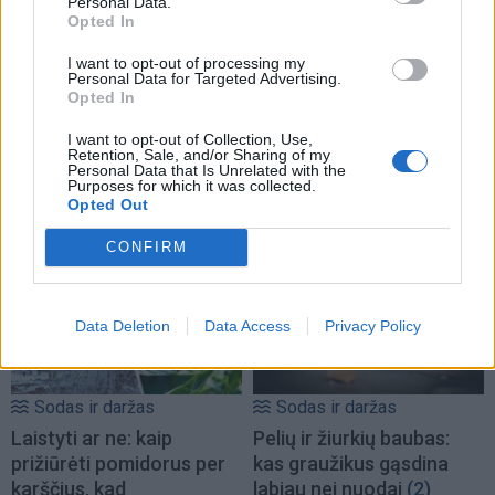
Personal Data.
Opted In
I want to opt-out of processing my
Personal Data for Targeted Advertising.
Opted In
I want to opt-out of Collection, Use,
Retention, Sale, and/or Sharing of my
Personal Data that Is Unrelated with the
Purposes for which it was collected.
TAIP PAT SKAITYKITE
Opted Out
CONFIRM
Data Deletion
Data Access
Privacy Policy
Sodas ir daržas
Sodas ir daržas
Laistyti ar ne: kaip
Pelių ir žiurkių baubas:
prižiūrėti pomidorus per
kas graužikus gąsdina
karščius, kad
labiau nei nuodai
(2)