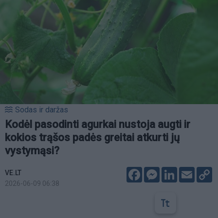
Sodas ir daržas
Kodėl pasodinti agurkai nustoja augti ir
kokios trąšos padės greitai atkurti jų
vystymąsi?
Facebook
Messenger
LinkedIn
Email
C
VE.LT
L
2026-06-09 06:38