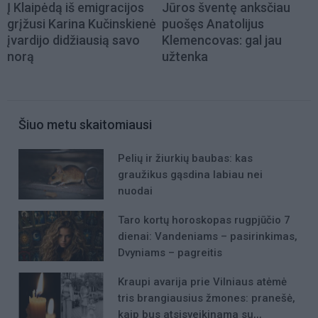
Į Klaipėdą iš emigracijos
Jūros šventę anksčiau
grįžusi Karina Kučinskienė
puošęs Anatolijus
įvardijo didžiausią savo
Klemencovas: gal jau
norą
užtenka
Šiuo metu skaitomiausi
Pelių ir žiurkių baubas: kas
graužikus gąsdina labiau nei
nuodai
Taro kortų horoskopas rugpjūčio 7
dienai: Vandeniams – pasirinkimas,
Dvyniams – pagreitis
Kraupi avarija prie Vilniaus atėmė
tris brangiausius žmones: pranešė,
kaip bus atsisveikinama su