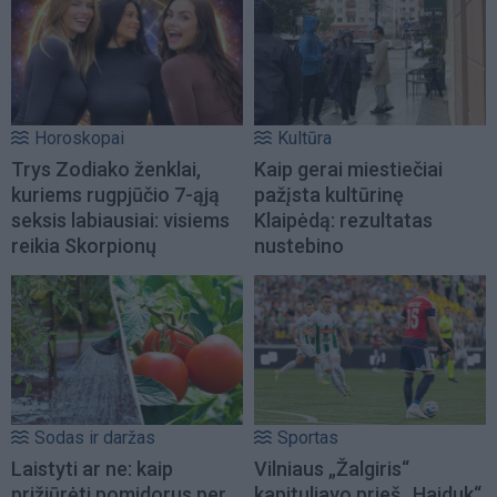
Horoskopai
Kultūra
Trys Zodiako ženklai,
Kaip gerai miestiečiai
kuriems rugpjūčio 7-ąją
pažįsta kultūrinę
seksis labiausiai: visiems
Klaipėdą: rezultatas
reikia Skorpionų
nustebino
Sodas ir daržas
Sportas
Laistyti ar ne: kaip
Vilniaus „Žalgiris“
prižiūrėti pomidorus per
kapituliavo prieš „Hajduk“