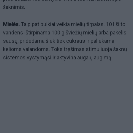
šaknimis.
Mielės.
Taip pat puikiai veikia mielių tirpalas. 10 l šilto
vandens ištirpinama 100 g šviežių mielių arba pakelis
sausų, pridedama šiek tiek cukraus ir paliekama
kelioms valandoms. Toks tręšimas stimuliuoja šaknų
sistemos vystymąsi ir aktyvina augalų augimą.