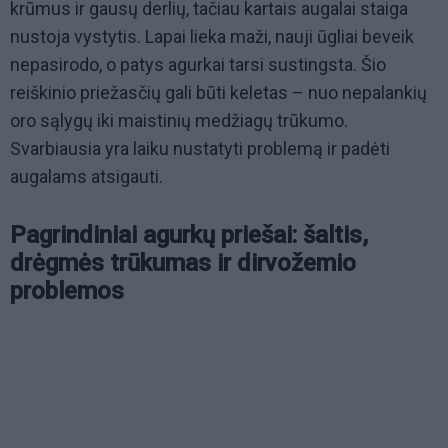
krūmus ir gausų derlių, tačiau kartais augalai staiga
nustoja vystytis. Lapai lieka maži, nauji ūgliai beveik
nepasirodo, o patys agurkai tarsi sustingsta. Šio
reiškinio priežasčių gali būti keletas – nuo nepalankių
oro sąlygų iki maistinių medžiagų trūkumo.
Svarbiausia yra laiku nustatyti problemą ir padėti
augalams atsigauti.
Pagrindiniai agurkų priešai: šaltis,
drėgmės trūkumas ir dirvožemio
problemos