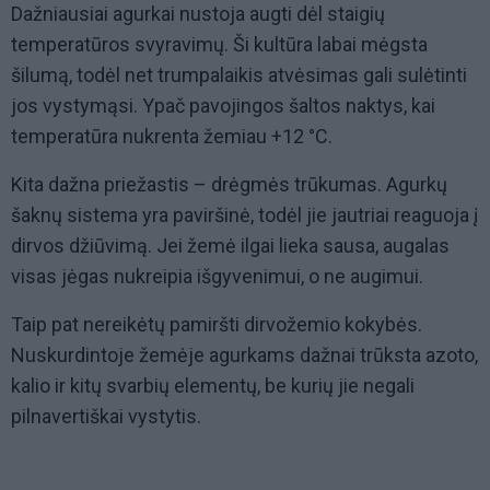
Dažniausiai agurkai nustoja augti dėl staigių
temperatūros svyravimų. Ši kultūra labai mėgsta
šilumą, todėl net trumpalaikis atvėsimas gali sulėtinti
jos vystymąsi. Ypač pavojingos šaltos naktys, kai
temperatūra nukrenta žemiau +12 °C.
Kita dažna priežastis – drėgmės trūkumas. Agurkų
šaknų sistema yra paviršinė, todėl jie jautriai reaguoja į
dirvos džiūvimą. Jei žemė ilgai lieka sausa, augalas
visas jėgas nukreipia išgyvenimui, o ne augimui.
Taip pat nereikėtų pamiršti dirvožemio kokybės.
Nuskurdintoje žemėje agurkams dažnai trūksta azoto,
kalio ir kitų svarbių elementų, be kurių jie negali
pilnavertiškai vystytis.