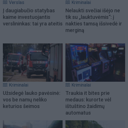
Verslas
Kriminalai
Į daugiabučio statybas
Nelaukti svečiai išėjo ne
kaime investuojantis
tik su „lauktuvėmis“: į
verslininkas: tai yra ateitis
nakties tamsą išsivedė ir
merginą
Kriminalai
Kriminalai
Užsidegė lauko pavėsinė:
Traukia it bites prie
vos be namų neliko
medaus: kurorte vėl
keturios šeimos
ištuštino žaidimų
automatus