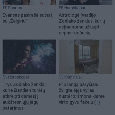
Sportas
Horoskopai
Evansas pasirašė sutartį
Astrologė įvardijo
su „Žalgiriu“
Zodiako ženklus, kurių
neįmanoma užklupti
nepasiruošusių
Horoskopai
Kriminalai
Trys Zodiako ženklai,
Pro langą paryčiais
kurie šiandien turėtų
žvilgtelėjęs vyras
atkreipti dėmesį į
nustėro: žmona kieme
aukštesniųjų jėgų
virto gyvu fakelu
(1)
patarimus