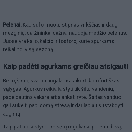
Pelenai.
Kad suformuotų stiprias virkščias ir daug
mezginių, daržininkai dažnai naudoja medžio pelenus.
Juose yra kalio, kalcio ir fosforo, kurie agurkams
reikalingi visą sezoną.
Kaip padėti agurkams greičiau atsigauti
Be tręšimo, svarbu augalams sukurti komfortiškas
sąlygas. Agurkus reikia laistyti tik šiltu vandeniu,
pageidautina vakare arba anksti ryte. Šaltas vanduo
gali sukelti papildomą stresą ir dar labiau sustabdyti
augimą.
Taip pat po laistymo reikėtų reguliariai purenti dirvą,