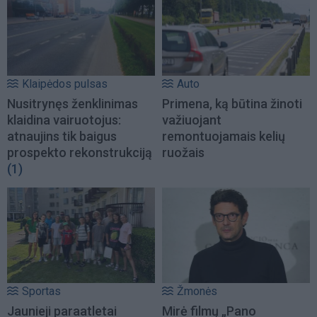
Klaipėdos pulsas
Auto
Nusitrynęs ženklinimas
Primena, ką būtina žinoti
klaidina vairuotojus:
važiuojant
atnaujins tik baigus
remontuojamais kelių
prospekto rekonstrukciją
ruožais
(1)
Sportas
Žmonės
Jaunieji paraatletai
Mirė filmų „Pano