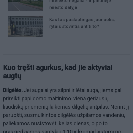
intelekto negalia - ir pietinėje
miesto dalyje
Kas tas paslaptingas jaunuolis,
rytais stovintis ant tilto?
Kuo tręšti agurkus, kad jie aktyviai
augtų
Dilgėlės.
Jei augalai yra silpni ir lėtai auga, jiems gali
prireikti papildomo maitinimo. viena geriausių
liaudiškų priemonių laikomas dilgėlių antpilas. Norint jį
paruošti, susmulkintos dilgėlės užpilamos vandeniu,
paliekamos nusistovėti kelias dienas, o po to
praskiedžiamos santykiu 1:10 ir krūmai laistomi po