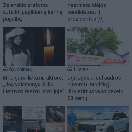
Zelenskio prašymą
neatmeta idėjos
suteikti papildomą karinę
kandidatuoti į
pagalbą
prezidentus
(9)
Gyvenimas
Lietuva
Mirė garsi lietuvių aktorė:
Ugniagesiai dėl audros
„Jos vaidmenys išliks
nuverstų medžių į
Lietuvos teatro istorijoje“
iškvietimus vyko beveik
50 kartų