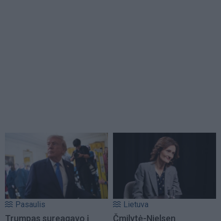
Pasaulis
Lietuva
Trumpas sureagavo į
Čmilytė-Nielsen