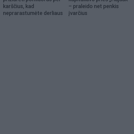
karščius, kad
– praleido net penkis
neprarastumėte derliaus
įvarčius
Load
More