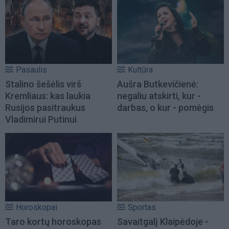
Pasaulis
Kultūra
Stalino šešėlis virš
Aušra Butkevičienė:
Kremliaus: kas laukia
negaliu atskirti, kur -
Rusijos pasitraukus
darbas, o kur - pomėgis
Vladimirui Putinui
Horoskopai
Sportas
Taro kortų horoskopas
Savaitgalį Klaipėdoje -