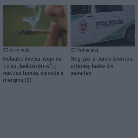
Kriminalai
Kriminalai
Nelaukti svečiai išėjo ne
Negrįžo iš Jūros šventės:
tik su „lauktuvėmis“: į
artimieji laukė dvi
nakties tamsą išsivedė ir
savaites
merginą
(3)