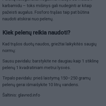
karbamidu – toks mišinys gali nudeginti ar kitaip
pažeisti augalus. Fosforo trąšas taip pat būtina
naudoti atskirai nuo pelenų.
Kiek pelenų reikia naudoti?
Kad trąšos duotų naudos, griežtai laikykitės saugių
normų:
Sausu pavidalu: barstykite ne daugiau kaip 1 stiklinę
pelenų 1 kvadratiniam metrui lysvės.
Tirpalo pavidalu: prieš laistymą 150–250 gramų
pelenų gerai išmaišykite 10 litrų vandens.
Šaltinis: glavred.info