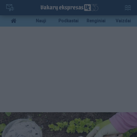
Pereiti
į
pagrindinį
Mobile
Nauji
Podkastai
Renginiai
Vaizdai
turinį
menu
bottom