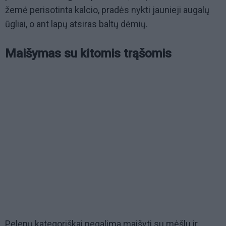
žemė perisotinta kalcio, pradės nykti jaunieji augalų
ūgliai, o ant lapų atsiras baltų dėmių.
Maišymas su kitomis trąšomis
Pelenų kategoriškai negalima maišyti su mėšlu ir