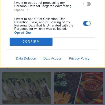
TAIP PAT SKAITYKITE
I want to opt-out of processing my
Personal Data for Targeted Advertising.
Opted In
I want to opt-out of Collection, Use,
Retention, Sale, and/or Sharing of my
Personal Data that Is Unrelated with the
Purposes for which it was collected.
Opted Out
CONFIRM
Sodas ir daržas
Sodas ir daržas
Laistyti ar ne: kaip
Pelių ir žiurkių baubas:
prižiūrėti pomidorus per
kas graužikus gąsdina
Data Deletion
Data Access
Privacy Policy
karščius, kad
labiau nei nuodai
(4)
neprarastumėte derliaus