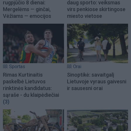
rugpjūčio 8 dienai:
daug sporto: veiksmas
Mergelėms — ginčai,
virs penkiose skirtingose
Vėžiams — emocijos
miesto vietose
Sportas
Orai
Rimas Kurtinaitis
Sinoptikė: savaitgalį
paskelbė Lietuvos
Lietuvoje vyraus gaivesni
rinktinės kandidatus:
ir sausesni orai
sąraše - du klaipėdiečiai
(3)