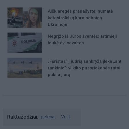
Aiškiaregės pranašystė: numatė
katastrofišką karo pabaigą
Ukrainoje
Negrįžo iš Jūros šventės: artimieji
laukė dvi savaites
„Fūristas“ į judrią sankryžą įlėkė „ant
rankinio“: vilkiko puspriekabės ratai
pakilo į orą
Raktažodžiai
pelenai
Ve.lt