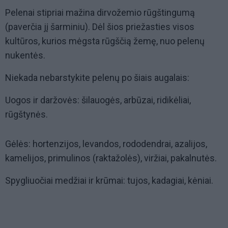
Pelenai stipriai mažina dirvožemio rūgštingumą
(paverčia jį šarminiu). Dėl šios priežasties visos
kultūros, kurios mėgsta rūgščią žemę, nuo pelenų
nukentės.
Niekada nebarstykite pelenų po šiais augalais:
Uogos ir daržovės: šilauogės, arbūzai, ridikėliai,
rūgštynės.
Gėlės: hortenzijos, levandos, rododendrai, azalijos,
kamelijos, primulinos (raktažolės), viržiai, pakalnutės.
Spygliuočiai medžiai ir krūmai: tujos, kadagiai, kėniai.