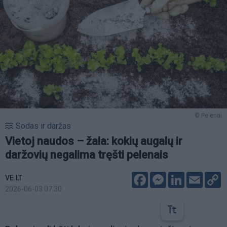
© Pelenai
Sodas ir daržas
Vietoj naudos – žala: kokių augalų ir
daržovių negalima tręšti pelenais
Facebook
Messenger
LinkedIn
Email
C
VE.LT
L
2026-06-03 07:30