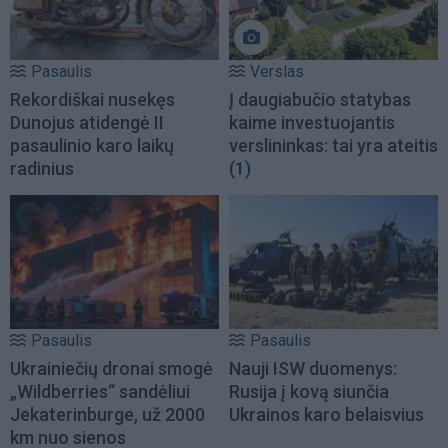
Pasaulis
Verslas
Rekordiškai nusekęs
Į daugiabučio statybas
Dunojus atidengė II
kaime investuojantis
pasaulinio karo laikų
verslininkas: tai yra ateitis
radinius
(1)
Pasaulis
Pasaulis
Ukrainiečių dronai smogė
Nauji ISW duomenys:
„Wildberries“ sandėliui
Rusija į kovą siunčia
Jekaterinburge, už 2000
Ukrainos karo belaisvius
km nuo sienos