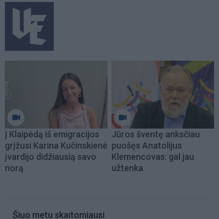
Į Klaipėdą iš emigracijos
Jūros šventę anksčiau
grįžusi Karina Kučinskienė
puošęs Anatolijus
įvardijo didžiausią savo
Klemencovas: gal jau
norą
užtenka
Šiuo metu skaitomiausi