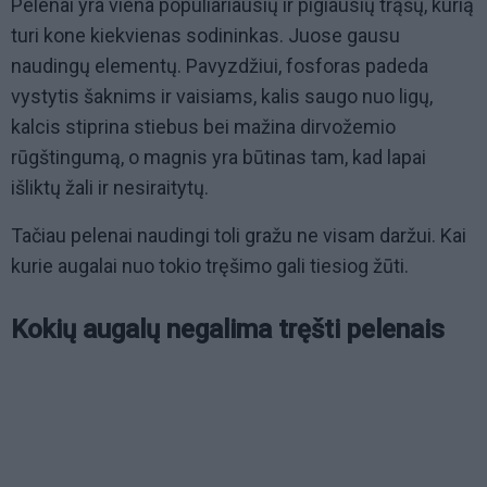
Pelenai yra viena populiariausių ir pigiausių trąšų, kurią
turi kone kiekvienas sodininkas. Juose gausu
naudingų elementų. Pavyzdžiui, fosforas padeda
vystytis šaknims ir vaisiams, kalis saugo nuo ligų,
kalcis stiprina stiebus bei mažina dirvožemio
rūgštingumą, o magnis yra būtinas tam, kad lapai
išliktų žali ir nesiraitytų.
Tačiau pelenai naudingi toli gražu ne visam daržui. Kai
kurie augalai nuo tokio tręšimo gali tiesiog žūti.
Kokių augalų negalima tręšti pelenais