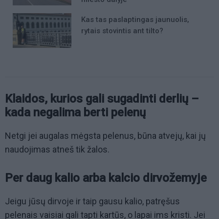
Kas tas paslaptingas jaunuolis,
rytais stovintis ant tilto?
Klaidos, kurios gali sugadinti derlių –
kada negalima berti pelenų
Netgi jei augalas mėgsta pelenus, būna atvejų, kai jų
naudojimas atneš tik žalos.
Per daug kalio arba kalcio dirvožemyje
Jeigu jūsų dirvoje ir taip gausu kalio, patręšus
pelenais vaisiai gali tapti kartūs, o lapai ims kristi. Jei