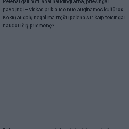
Pelenai gali būti labai naudingi arba, priešingai,
pavojingi – viskas priklauso nuo auginamos kultūros.
Kokių augalų negalima tręšti pelenais ir kaip teisingai
naudoti šią priemonę?