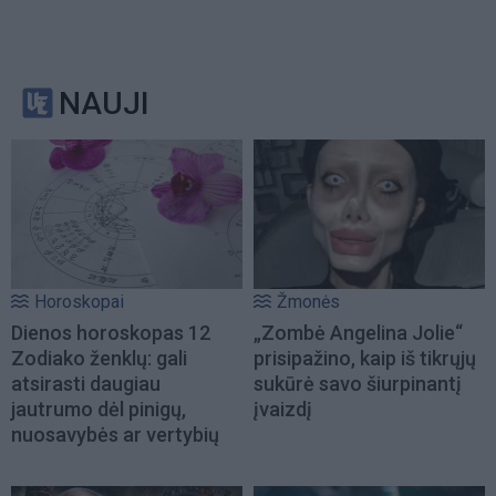
NAUJI
Horoskopai
Žmonės
Dienos horoskopas 12
„Zombė Angelina Jolie“
Zodiako ženklų: gali
prisipažino, kaip iš tikrųjų
atsirasti daugiau
sukūrė savo šiurpinantį
jautrumo dėl pinigų,
įvaizdį
nuosavybės ar vertybių