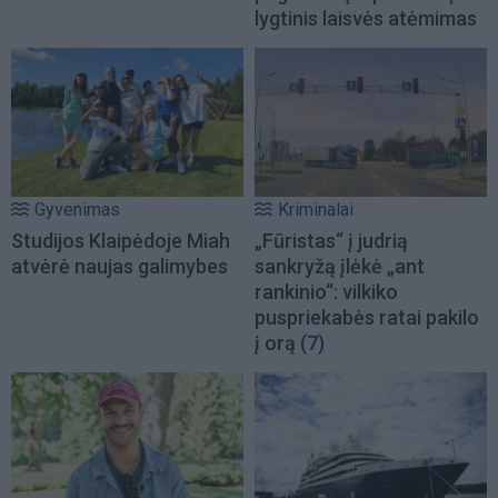
lygtinis laisvės atėmimas
Gyvenimas
Kriminalai
Studijos Klaipėdoje Miah
„Fūristas“ į judrią
atvėrė naujas galimybes
sankryžą įlėkė „ant
rankinio“: vilkiko
puspriekabės ratai pakilo
į orą
(7)