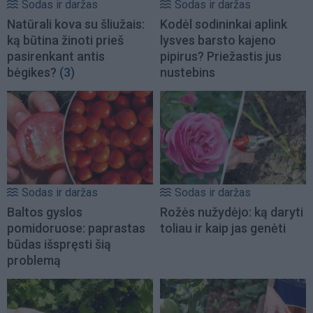
Sodas ir daržas
Sodas ir daržas
Natūrali kova su šliužais:
Kodėl sodininkai aplink
ką būtina žinoti prieš
lysves barsto kajeno
pasirenkant antis
pipirus? Priežastis jus
bėgikes?
(3)
nustebins
Sodas ir daržas
Sodas ir daržas
Baltos gyslos
Rožės nužydėjo: ką daryti
pomidoruose: paprastas
toliau ir kaip jas genėti
būdas išspręsti šią
problemą