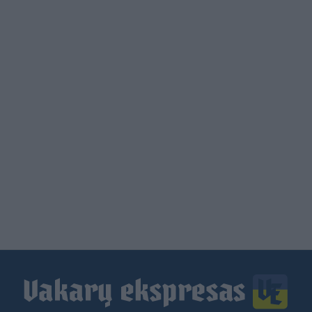
Load
More