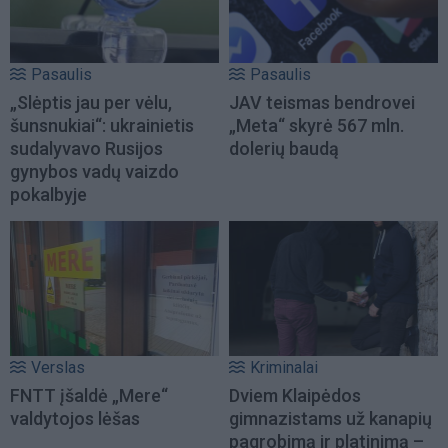
Pasaulis
Pasaulis
„Slėptis jau per vėlu,
JAV teismas bendrovei
šunsnukiai“: ukrainietis
„Meta“ skyrė 567 mln.
sudalyvavo Rusijos
dolerių baudą
gynybos vadų vaizdo
pokalbyje
Verslas
Kriminalai
FNTT įšaldė „Mere“
Dviem Klaipėdos
valdytojos lėšas
gimnazistams už kanapių
pagrobimą ir platinimą –