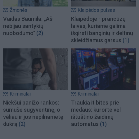
Žmonės
Klaipėdos pulsas
Vaidas Baumila: „Aš
Klaipėdoje - prancūzų
nebijau santykių
laivas, kuriame galima
nuobodumo"
(2)
išgirsti banginių ir delfinų
skleidžiamus garsus
(1)
Kriminalai
Kriminalai
Niekšui panižo rankos:
Traukia it bites prie
sumušė sugyventinę, o
medaus: kurorte vėl
vėliau ir jos nepilnametę
ištuštino žaidimų
dukrą
(2)
automatus
(1)