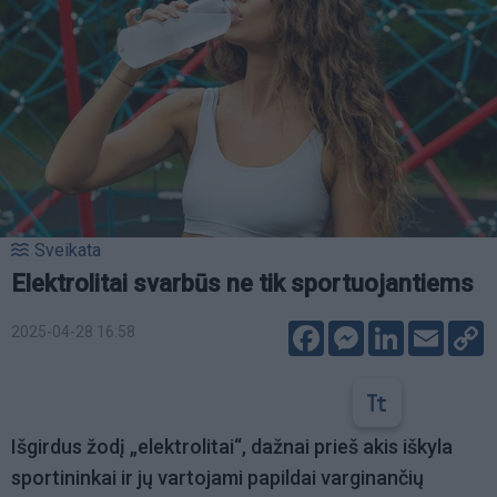
Sveikata
Elektrolitai svarbūs ne tik sportuojantiems
Facebook
Messenger
LinkedIn
Email
C
2025-04-28 16:58
L
Išgirdus žodį „elektrolitai“, dažnai prieš akis iškyla
sportininkai ir jų vartojami papildai varginančių