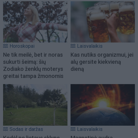
Horoskopai
Laisvalaikis
Ne tik meilė, bet ir noras
Kas nutiks organizmui, jei
sukurti šeimą: šių
alų gersite kiekvieną
Zodiako ženklų moterys
dieną
greitai tampa žmonomis
Sodas ir daržas
Laisvalaikis
Kodėl po lietaus sklype
Magnetinė audra