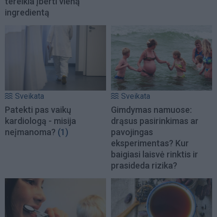
tereikia įberti vieną
ingredientą
Sveikata
Sveikata
Patekti pas vaikų
Gimdymas namuose:
kardiologą - misija
drąsus pasirinkimas ar
neįmanoma?
(1)
pavojingas
eksperimentas? Kur
baigiasi laisvė rinktis ir
prasideda rizika?