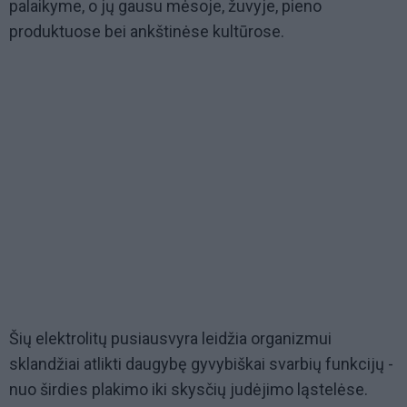
palaikyme, o jų gausu mėsoje, žuvyje, pieno
produktuose bei ankštinėse kultūrose.
Šių elektrolitų pusiausvyra leidžia organizmui
sklandžiai atlikti daugybę gyvybiškai svarbių funkcijų -
nuo širdies plakimo iki skysčių judėjimo ląstelėse.