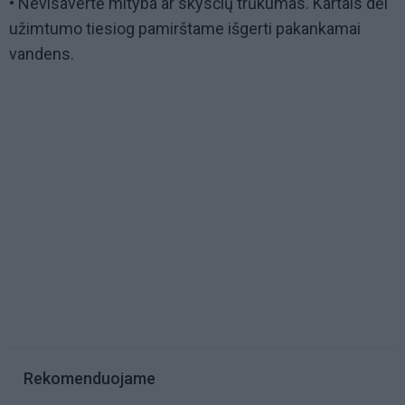
• Nevisavertė mityba ar skysčių trūkumas. Kartais dėl
užimtumo tiesiog pamirštame išgerti pakankamai
vandens.
Rekomenduojame