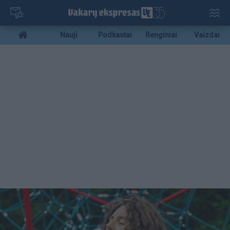
Pereiti
į
pagrindinį
Mobile
Nauji
Podkastai
Renginiai
Vaizdai
turinį
menu
bottom