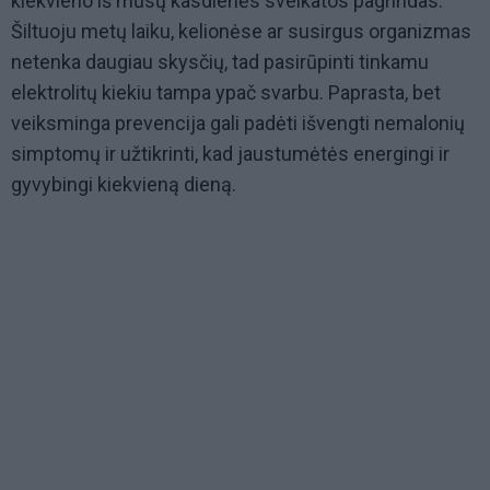
kiekvieno iš mūsų kasdienės sveikatos pagrindas.
Šiltuoju metų laiku, kelionėse ar susirgus organizmas
netenka daugiau skysčių, tad pasirūpinti tinkamu
elektrolitų kiekiu tampa ypač svarbu. Paprasta, bet
veiksminga prevencija gali padėti išvengti nemalonių
simptomų ir užtikrinti, kad jaustumėtės energingi ir
gyvybingi kiekvieną dieną.