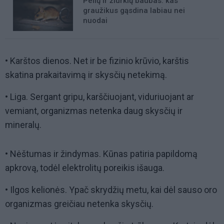
Pelių ir žiurkių baubas: kas
graužikus gąsdina labiau nei
nuodai
• Karštos dienos. Net ir be fizinio krūvio, karštis
skatina prakaitavimą ir skysčių netekimą.
• Liga. Sergant gripu, karščiuojant, viduriuojant ar
vemiant, organizmas netenka daug skysčių ir
mineralų.
• Nėštumas ir žindymas. Kūnas patiria papildomą
apkrovą, todėl elektrolitų poreikis išauga.
• Ilgos kelionės. Ypač skrydžių metu, kai dėl sauso oro
organizmas greičiau netenka skysčių.