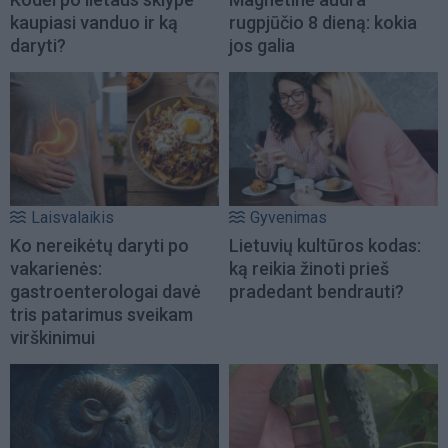
kaupiasi vanduo ir ką
rugpjūčio 8 dieną: kokia
daryti?
jos galia
Laisvalaikis
Gyvenimas
Ko nereikėtų daryti po
Lietuvių kultūros kodas:
vakarienės:
ką reikia žinoti prieš
gastroenterologai davė
pradedant bendrauti?
tris patarimus sveikam
virškinimui