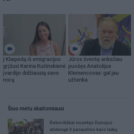
Į Klaipėdą iš emigracijos
Jūros šventę anksčiau
grįžusi Karina Kučinskienė
puošęs Anatolijus
įvardijo didžiausią savo
Klemencovas: gal jau
norą
užtenka
Šiuo metu skaitomiausi
Rekordiškai nusekęs Dunojus
atidengė II pasaulinio karo laikų