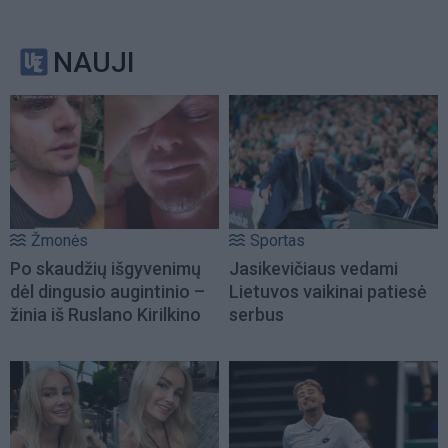
NAUJI
Žmonės
Sportas
Po skaudžių išgyvenimų
Jasikevičiaus vedami
dėl dingusio augintinio –
Lietuvos vaikinai patiesė
žinia iš Ruslano Kirilkino
serbus