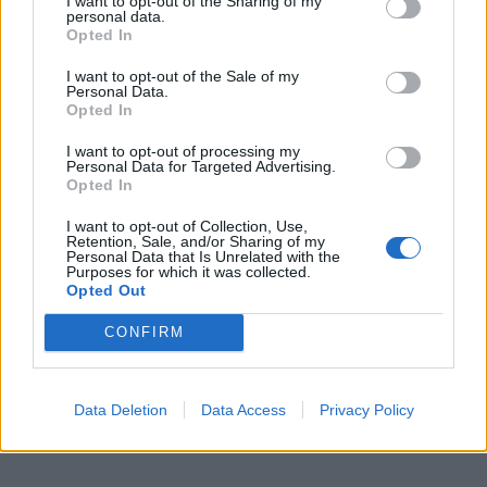
priedų kiekiu, kurie gali sukelti daugiau žalos nei
I want to opt-out of the Sharing of my
personal data.
naudos.
Opted In
I want to opt-out of the Sale of my
BIOFARMACIJA - kitokie nei įprasta
Personal Data.
Opted In
produktai tiems, kurie rūpinasi, ką
vartoja!
I want to opt-out of processing my
Personal Data for Targeted Advertising.
Opted In
UAB „Biofarmacija“ - maisto papildų rinkos lyderė
I want to opt-out of Collection, Use,
Lietuvoje, įgijusi daugiau nei 13 metų patirtį, savo
Retention, Sale, and/or Sharing of my
Personal Data that Is Unrelated with the
asortimente turinti daugiau nei 70 skirtingų produktų.
Purposes for which it was collected.
Opted Out
CONFIRM
Data Deletion
Data Access
Privacy Policy