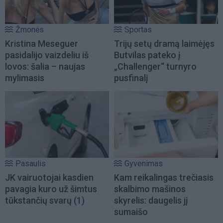
Žmonės
Sportas
Kristina Meseguer
Trijų setų dramą laimėjęs
pasidalijo vaizdeliu iš
Butvilas pateko į
lovos: šalia – naujas
„Challenger“ turnyro
mylimasis
pusfinalį
Pasaulis
Gyvenimas
JK vairuotojai kasdien
Kam reikalingas trečiasis
pavagia kuro už šimtus
skalbimo mašinos
tūkstančių svarų
(1)
skyrelis: daugelis jį
sumaišo