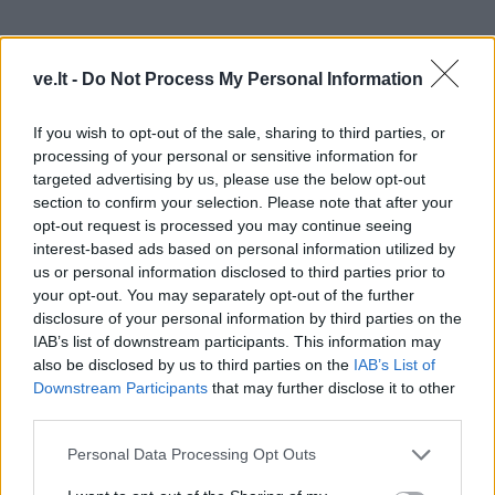
ve.lt -
Do Not Process My Personal Information
If you wish to opt-out of the sale, sharing to third parties, or
processing of your personal or sensitive information for
targeted advertising by us, please use the below opt-out
section to confirm your selection. Please note that after your
opt-out request is processed you may continue seeing
interest-based ads based on personal information utilized by
us or personal information disclosed to third parties prior to
your opt-out. You may separately opt-out of the further
disclosure of your personal information by third parties on the
Kasdieniam vartojimui, kai nėra didesnio elektrolitų
IAB’s list of downstream participants. This information may
also be disclosed by us to third parties on the
IAB’s List of
poreikio, pakanka natūralių šaltinių - mineralinio
Downstream Participants
that may further disclose it to other
vandens, kokosų vandens, daržovių bei vaisių. Taip pat
third parties.
galima rinktis švelnius papildus su magniu ar kaliu.
Personal Data Processing Opt Outs
Svarbu vengti produktų su dideliu cukraus ar dirbtinių