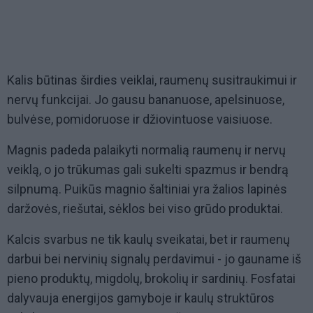
Kalis būtinas širdies veiklai, raumenų susitraukimui ir
nervų funkcijai. Jo gausu bananuose, apelsinuose,
bulvėse, pomidoruose ir džiovintuose vaisiuose.
Magnis padeda palaikyti normalią raumenų ir nervų
veiklą, o jo trūkumas gali sukelti spazmus ir bendrą
silpnumą. Puikūs magnio šaltiniai yra žalios lapinės
daržovės, riešutai, sėklos bei viso grūdo produktai.
Kalcis svarbus ne tik kaulų sveikatai, bet ir raumenų
darbui bei nervinių signalų perdavimui - jo gauname iš
pieno produktų, migdolų, brokolių ir sardinių. Fosfatai
dalyvauja energijos gamyboje ir kaulų struktūros