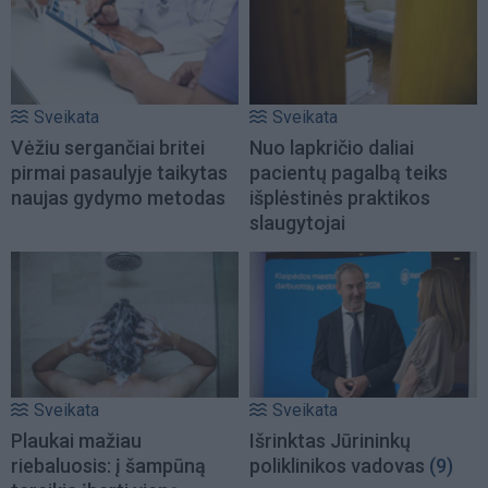
Sveikata
Sveikata
Vėžiu sergančiai britei
Nuo lapkričio daliai
pirmai pasaulyje taikytas
pacientų pagalbą teiks
naujas gydymo metodas
išplėstinės praktikos
slaugytojai
Sveikata
Sveikata
Plaukai mažiau
Išrinktas Jūrininkų
riebaluosis: į šampūną
poliklinikos vadovas
(9)