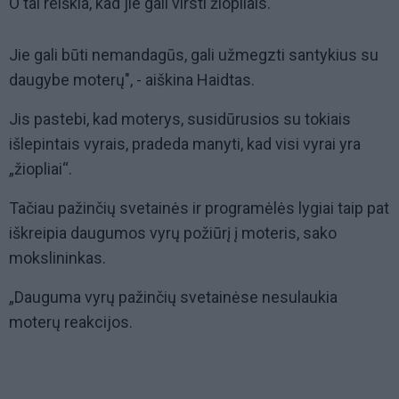
O tai reiškia, kad jie gali virsti žiopliais.
Jie gali būti nemandagūs, gali užmegzti santykius su
daugybe moterų", - aiškina Haidtas.
Jis pastebi, kad moterys, susidūrusios su tokiais
išlepintais vyrais, pradeda manyti, kad visi vyrai yra
„žiopliai“.
Tačiau pažinčių svetainės ir programėlės lygiai taip pat
iškreipia daugumos vyrų požiūrį į moteris, sako
mokslininkas.
„Dauguma vyrų pažinčių svetainėse nesulaukia
moterų reakcijos.