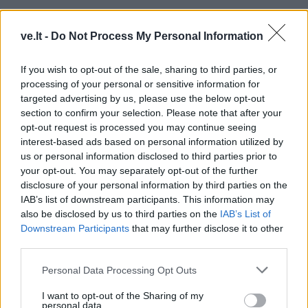
ve.lt -
Do Not Process My Personal Information
If you wish to opt-out of the sale, sharing to third parties, or
processing of your personal or sensitive information for
targeted advertising by us, please use the below opt-out
TAIP PAT SKAITYKITE
section to confirm your selection. Please note that after your
opt-out request is processed you may continue seeing
interest-based ads based on personal information utilized by
us or personal information disclosed to third parties prior to
your opt-out. You may separately opt-out of the further
disclosure of your personal information by third parties on the
IAB’s list of downstream participants. This information may
also be disclosed by us to third parties on the
IAB’s List of
Downstream Participants
that may further disclose it to other
Sveikata
Sveikata
third parties.
Nuo lapkričio daliai
Plaukai mažiau
pacientų pagalbą teiks
riebaluosis: į šampūną
Personal Data Processing Opt Outs
išplėstinės praktikos
tereikia įberti vieną
slaugytojai
ingredientą
I want to opt-out of the Sharing of my
personal data.