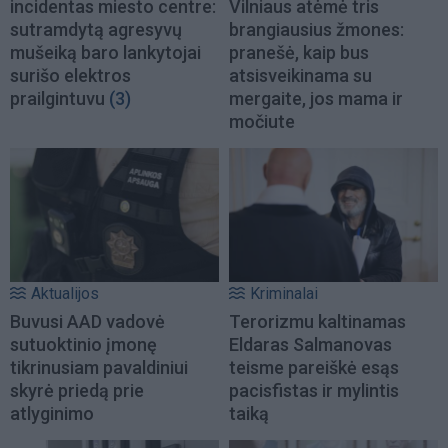
incidentas miesto centre:
Vilniaus atėmė tris
sutramdytą agresyvų
brangiausius žmones:
mušeiką baro lankytojai
pranešė, kaip bus
surišo elektros
atsisveikinama su
prailgintuvu
(3)
mergaite, jos mama ir
močiute
Aktualijos
Kriminalai
Buvusi AAD vadovė
Terorizmu kaltinamas
sutuoktinio įmonę
Eldaras Salmanovas
tikrinusiam pavaldiniui
teisme pareiškė esąs
skyrė priedą prie
pacisfistas ir mylintis
atlyginimo
taiką