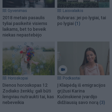
Gyvenimas
Laisvalaikis
2018 metais pasaulis
Bulvaras: jei po lygiai, tai
tyliai pasikeitė visiems
po lygiai
(1)
laikams, bet to beveik
niekas nepastebėjo
Horoskopai
Podkastai
Dienos horoskopas 12
Į Klaipėdą iš emigracijos
Zodiako ženklų: gali būti
grįžusi Karina
lengviau nutraukti tai, kas
Kučinskienė įvardijo
nebeveikia
didžiausią savo norą
(3)