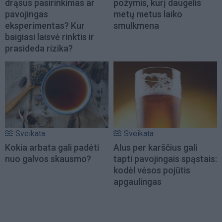
drąsus pasirinkimas ar
požymis, kurį daugelis
pavojingas
metų metus laiko
eksperimentas? Kur
smulkmena
baigiasi laisvė rinktis ir
prasideda rizika?
Sveikata
Sveikata
Kokia arbata gali padėti
Alus per karščius gali
nuo galvos skausmo?
tapti pavojingais spąstais:
kodėl vėsos pojūtis
apgaulingas