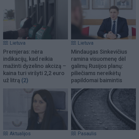
Lietuva
Lietuva
Premjeras: nėra
Mindaugas Sinkevičius
indikacijų, kad reikia
ramina visuomenę dėl
mažinti dyzelino akcizą –
galimų Rusijos planų:
kaina turi viršyti 2,2 euro
piliečiams nereikėtų
už litrą
(2)
papildomai baimintis
Aktualijos
Pasaulis