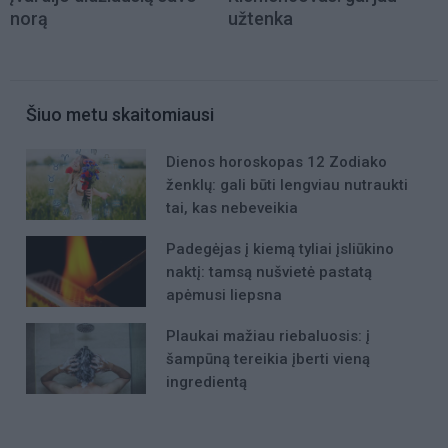
norą
užtenka
Šiuo metu skaitomiausi
Dienos horoskopas 12 Zodiako
ženklų: gali būti lengviau nutraukti
tai, kas nebeveikia
Padegėjas į kiemą tyliai įsliūkino
naktį: tamsą nušvietė pastatą
apėmusi liepsna
Plaukai mažiau riebaluosis: į
šampūną tereikia įberti vieną
ingredientą