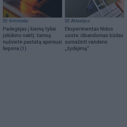
Kriminalai
Aktualijos
Padegėjas į kiemą tyliai
Eksperimentas Nidos
įsliūkino naktį: tamsą
uoste: išbandomas būdas
nušvietė pastatą apėmusi
sumažinti vandens
liepsna
(1)
„žydėjimą“