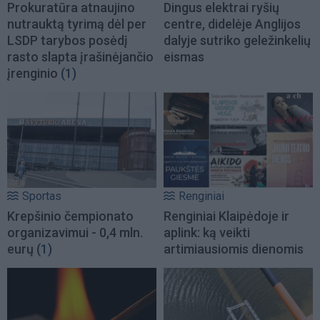
Prokuratūra atnaujino
Dingus elektrai ryšių
nutrauktą tyrimą dėl per
centre, didelėje Anglijos
LSDP tarybos posėdį
dalyje sutriko geležinkelių
rasto slapta įrašinėjančio
eismas
įrenginio
(1)
Sportas
Renginiai
Krepšinio čempionato
Renginiai Klaipėdoje ir
organizavimui - 0,4 mln.
aplink: ką veikti
eurų
(1)
artimiausiomis dienomis