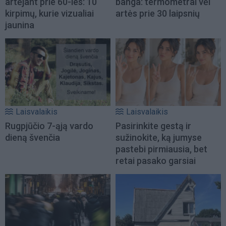
artėjant prie 60-ies: 10
banga: termometrai vėl
kirpimų, kurie vizualiai
artės prie 30 laipsnių
jaunina
Laisvalaikis
Laisvalaikis
Rugpjūčio 7-ąją vardo
Pasirinkite gestą ir
dieną švenčia
sužinokite, ką jumyse
pastebi pirmiausia, bet
retai pasako garsiai