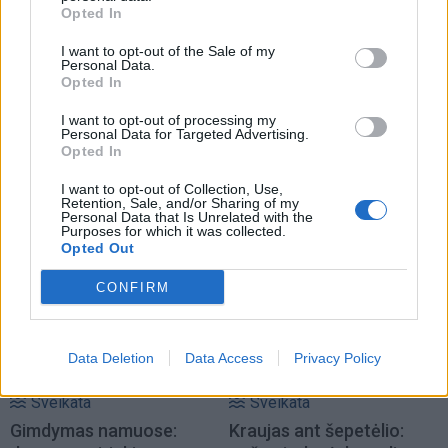
Opted In
I want to opt-out of the Sale of my
Personal Data.
Opted In
I want to opt-out of processing my
Personal Data for Targeted Advertising.
Opted In
Sveikata
Sveikata
Išrinktas Jūrininkų
Patekti pas vaikų
I want to opt-out of Collection, Use,
Retention, Sale, and/or Sharing of my
poliklinikos vadovas
(9)
kardiologą - misija
Personal Data that Is Unrelated with the
neįmanoma?
(1)
Purposes for which it was collected.
Opted Out
CONFIRM
Data Deletion
Data Access
Privacy Policy
Sveikata
Sveikata
Gimdymas namuose:
Kraujas ant šepetėlio: