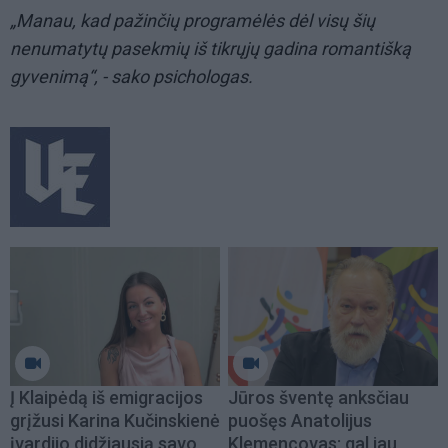
„Manau, kad pažinčių programėlės dėl visų šių
nenumatytų pasekmių iš tikrųjų gadina romantišką
gyvenimą“, - sako psichologas.
Į Klaipėdą iš emigracijos
Jūros šventę anksčiau
grįžusi Karina Kučinskienė
puošęs Anatolijus
įvardijo didžiausią savo
Klemencovas: gal jau