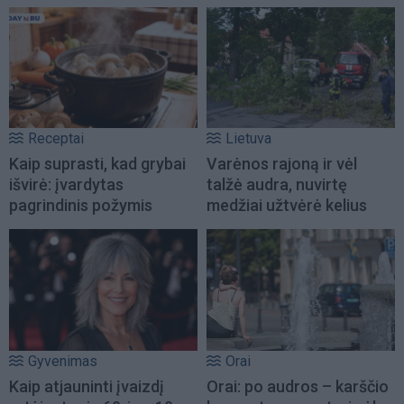
Receptai
Lietuva
Kaip suprasti, kad grybai
Varėnos rajoną ir vėl
išvirė: įvardytas
talžė audra, nuvirtę
pagrindinis požymis
medžiai užtvėrė kelius
Gyvenimas
Orai
Kaip atjauninti įvaizdį
Orai: po audros – karščio