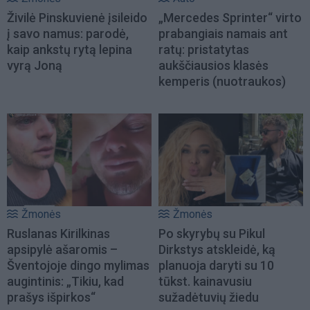
Živilė Pinskuvienė įsileido
„Mercedes Sprinter“ virto
į savo namus: parodė,
prabangiais namais ant
kaip ankstų rytą lepina
ratų: pristatytas
vyrą Joną
aukščiausios klasės
kemperis (nuotraukos)
Žmonės
Žmonės
Ruslanas Kirilkinas
Po skyrybų su Pikul
apsipylė ašaromis –
Dirkstys atskleidė, ką
Šventojoje dingo mylimas
planuoja daryti su 10
augintinis: „Tikiu, kad
tūkst. kainavusiu
prašys išpirkos“
sužadėtuvių žiedu