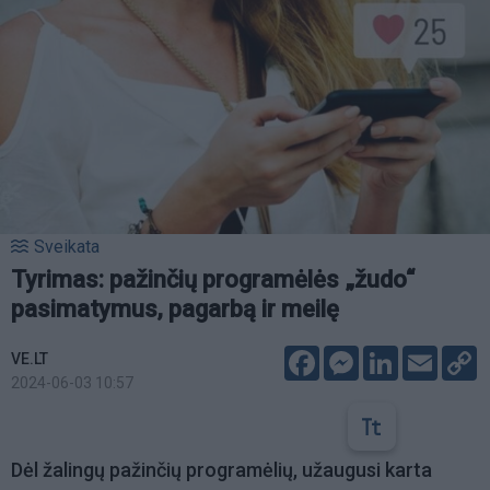
Sveikata
Tyrimas: pažinčių programėlės „žudo“
pasimatymus, pagarbą ir meilę
Facebook
Messenger
LinkedIn
Email
C
VE.LT
L
2024-06-03 10:57
Dėl žalingų pažinčių programėlių, užaugusi karta