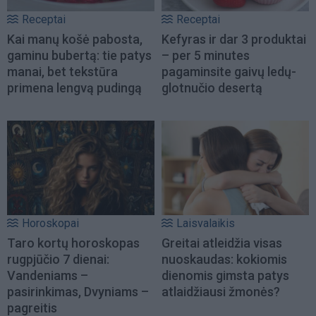
Receptai
Receptai
Kai manų košė pabosta,
Kefyras ir dar 3 produktai
gaminu bubertą: tie patys
– per 5 minutes
manai, bet tekstūra
pagaminsite gaivų ledų-
primena lengvą pudingą
glotnučio desertą
Horoskopai
Laisvalaikis
Taro kortų horoskopas
Greitai atleidžia visas
rugpjūčio 7 dienai:
nuoskaudas: kokiomis
Vandeniams –
dienomis gimsta patys
pasirinkimas, Dvyniams –
atlaidžiausi žmonės?
pagreitis