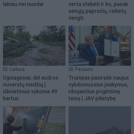
labiau nei nuodai
verta stebėti ir ko, pasak
senųjų papročių, reikėtų
vengti
Lietuva
Pasaulis
Ugniagesiai: dėl audros
Trumpas pasirašė naujus
nuverstų medžių į
vykdomuosius įsakymus,
iškvietimus vykome 49
ribojančius prigimtinę
kartus
teisę į JAV pilietybę