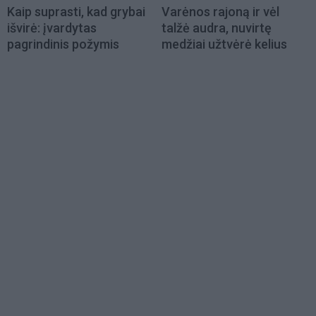
Kaip suprasti, kad grybai
Varėnos rajoną ir vėl
išvirė: įvardytas
talžė audra, nuvirtę
pagrindinis požymis
medžiai užtvėrė kelius
Load
More