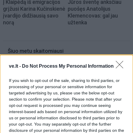
Į Klaipėdą iš emigracijos
Jūros šventę anksčiau
grįžusi Karina Kučinskienė
puošęs Anatolijus
įvardijo didžiausią savo
Klemencovas: gal jau
norą
užtenka
Šiuo metu skaitomiausi
Dienos horoskopas 12 Zodiako
ve.lt -
Do Not Process My Personal Information
ženklų: gali būti lengviau nutraukti
tai, kas nebeveikia
If you wish to opt-out of the sale, sharing to third parties, or
processing of your personal or sensitive information for
Padegėjas į kiemą tyliai įsliūkino
targeted advertising by us, please use the below opt-out
naktį: tamsą nušvietė pastatą
section to confirm your selection. Please note that after your
apėmusi liepsna
opt-out request is processed you may continue seeing
interest-based ads based on personal information utilized by
Plaukai mažiau riebaluosis: į
us or personal information disclosed to third parties prior to
šampūną tereikia įberti vieną
your opt-out. You may separately opt-out of the further
ingredientą
disclosure of your personal information by third parties on the