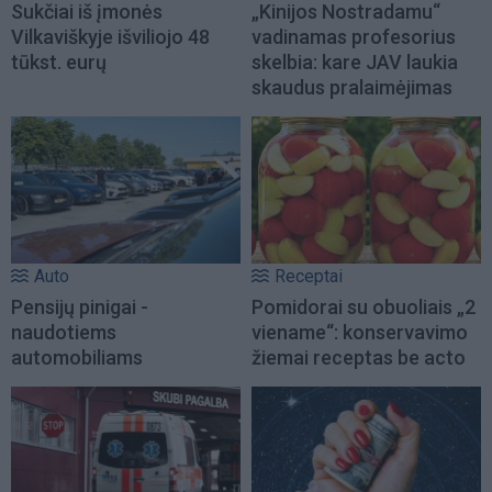
Sukčiai iš įmonės
„Kinijos Nostradamu“
Vilkaviškyje išviliojo 48
vadinamas profesorius
tūkst. eurų
skelbia: kare JAV laukia
skaudus pralaimėjimas
Auto
Receptai
Pensijų pinigai -
Pomidorai su obuoliais „2
naudotiems
viename“: konservavimo
automobiliams
žiemai receptas be acto