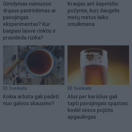
Gimdymas namuose:
Kraujas ant šepetėlio:
drąsus pasirinkimas ar
požymis, kurį daugelis
pavojingas
metų metus laiko
eksperimentas? Kur
smulkmena
baigiasi laisvė rinktis ir
prasideda rizika?
Sveikata
Sveikata
Kokia arbata gali padėti
Alus per karščius gali
nuo galvos skausmo?
tapti pavojingais spąstais:
kodėl vėsos pojūtis
apgaulingas