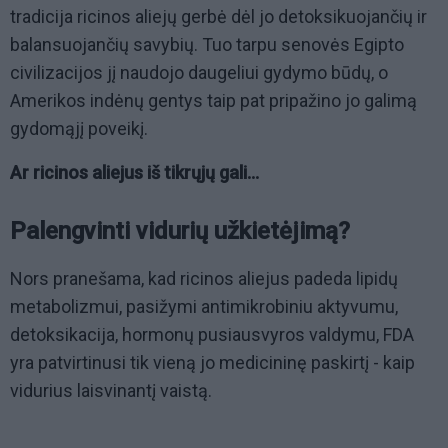
tradicija ricinos aliejų gerbė dėl jo detoksikuojančių ir
balansuojančių savybių. Tuo tarpu senovės Egipto
civilizacijos jį naudojo daugeliui gydymo būdų, o
Amerikos indėnų gentys taip pat pripažino jo galimą
gydomąjį poveikį.
Ar ricinos aliejus iš tikrųjų gali...
Palengvinti vidurių užkietėjimą?
Nors pranešama, kad ricinos aliejus padeda lipidų
metabolizmui, pasižymi antimikrobiniu aktyvumu,
detoksikacija, hormonų pusiausvyros valdymu, FDA
yra patvirtinusi tik vieną jo medicininę paskirtį - kaip
vidurius laisvinantį vaistą.