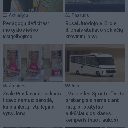
Aktualijos
Pasaulis
Pedagogų deficitas:
Rusai Juodojoje jūroje
mokyklos ieško
dronais atakavo vokiečių
išsigelbėjimo
krovininį laivą
Žmonės
Auto
Živilė Pinskuvienė įsileido
„Mercedes Sprinter“ virto
į savo namus: parodė,
prabangiais namais ant
kaip ankstų rytą lepina
ratų: pristatytas
vyrą Joną
aukščiausios klasės
kemperis (nuotraukos)