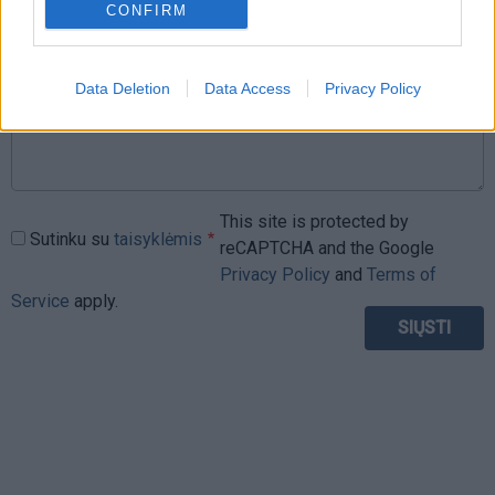
CONFIRM
Data Deletion
Data Access
Privacy Policy
This site is protected by
Sutinku su
taisyklėmis
reCAPTCHA and the Google
Privacy Policy
and
Terms of
Service
apply.