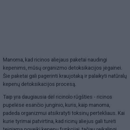
Manoma, kad ricinos aliejaus paketai naudingi
kepenims, mūsų organizmo detoksikacijos jėgainei.
Šie paketai gali pagerinti kraujotaką ir palaikyti natūralų
kepenų detoksikacijos procesą.
Taip yra daugiausia dėl ricinolo rūgšties - ricinos
pupelėse esančio junginio, kuris, kaip manoma,
padeda organizmui atsikratyti toksinų pertekliaus. Kai
kurie tyrimai patvirtina, kad ricinų aliejus gali turėti
teigiamą poveikį kepenų funkcijai, tačiau reikalingi