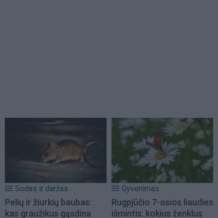
Sodas ir daržas
Gyvenimas
Pelių ir žiurkių baubas:
Rugpjūčio 7-osios liaudies
kas graužikus gąsdina
išmintis: kokius ženklus