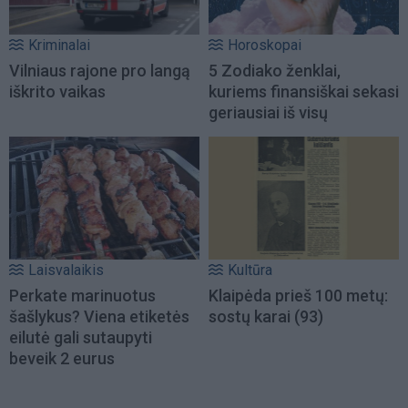
Kriminalai
Horoskopai
Vilniaus rajone pro langą
5 Zodiako ženklai,
iškrito vaikas
kuriems finansiškai sekasi
geriausiai iš visų
Laisvalaikis
Kultūra
Perkate marinuotus
Klaipėda prieš 100 metų:
šašlykus? Viena etiketės
sostų karai (93)
eilutė gali sutaupyti
beveik 2 eurus