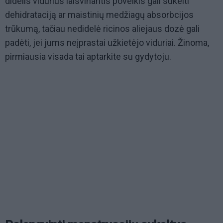
didelis vidurius laisvinantis poveikis gali sukelti
dehidrataciją ar maistinių medžiagų absorbcijos
trūkumą, tačiau nedidelė ricinos aliejaus dozė gali
padėti, jei jums neįprastai užkietėjo viduriai. Žinoma,
pirmiausia visada tai aptarkite su gydytoju.