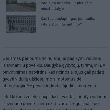
intelekto negalia - ir pietinėje
miesto dalyje
Kas tas paslaptingas jaunuolis,
rytais stovintis ant tilto?
Geriamas per burną ricinų aliejus pasižymi vidurius
laisvinančiu poveikiu. Daugybė gydytojų, tyrimų ir FDA
patvirtinimas patvirtina, kad ricinos aliejus gali padėti
gydyti vidurių užkietėjimo simptomus dėl
stimuliuojančio poveikio, kuris išjudina raumenis
. Bet kokios žolelės, papildai ar vaistai, turintys vidurius
laisvinantį poveikį, nėra skirti vartoti reguliariai - per