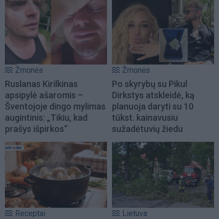
Žmonės
Žmonės
Ruslanas Kirilkinas
Po skyrybų su Pikul
apsipylė ašaromis –
Dirkstys atskleidė, ką
Šventojoje dingo mylimas
planuoja daryti su 10
augintinis: „Tikiu, kad
tūkst. kainavusiu
prašys išpirkos“
sužadėtuvių žiedu
Receptai
Lietuva