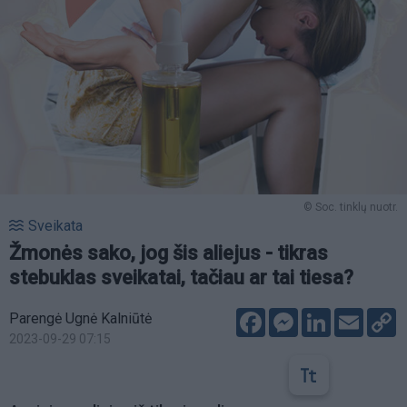
© Soc. tinklų nuotr.
Sveikata
Žmonės sako, jog šis aliejus - tikras
stebuklas sveikatai, tačiau ar tai tiesa?
Facebook
Messenger
LinkedIn
Email
C
Parengė Ugnė Kalniūtė
L
2023-09-29 07:15