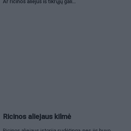
Ar ricinos aliejus iš tikrųjų gali...
Ricinos aliejaus kilmė
Ricinos aliejaus istorija sudėtinga, nes jis buvo