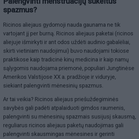
Palengvinti menstruacijų sukeltus
spazmus?
Ricinos aliejaus gydomoji nauda gaunama ne tik
vartojant jį per burną. Ricinos aliejaus paketai (ricinos
aliejuje išmirkyti ir ant odos uždėti audinio gabalėliai,
skirti vietiniam naudojimui) buvo naudojami tokiose
praktikose kaip tradicinė kinų medicina ir kaip namų
sąlygomis naudojama priemonė, populiari Jungtinėse
Amerikos Valstijose XX a. pradžioje ir viduryje,
siekiant palengvinti mėnesinių spazmus.
Ar tai veikia? Ricinos aliejaus priešuždegiminės
savybės gali padėti atpalaiduoti gimdos raumenis,
palengvinti su mėnesinių spazmais susijusį skausmą,
reguliarus ricinos aliejaus paketų naudojimas gali
palengvinti skausmingas mėnesines ir gerinti