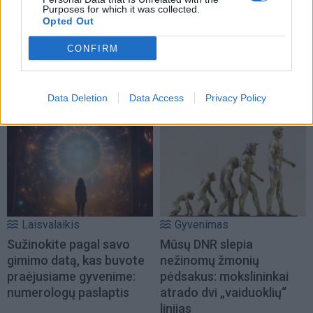
Purposes for which it was collected.
Opted Out
Verslas
Pasaulis
CONFIRM
Prie garsiausios kurorto
„Sterbliniai dronai“:
gatvės ir istorinės vilos -
Ukraina ėmė taikyti naują
nauji apartamentai
kovinę taktiką
Data Deletion
Data Access
Privacy Policy
Laisvalaikis
Gyvenimas
Sužinokite pagal savo
Mūsų DNR slepia
gimimo datą, kas buvote
nežinomų žmonių
praėjusiame gyvenime:
pėdsakus: mokslininkai
numerologų paslaptis
atrado dvi „vaiduoklių“
linijas