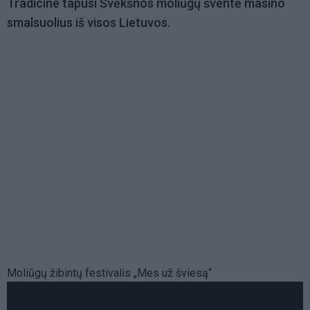
Tradicine tapusi Švėkšnos moliūgų šventė masino
smalsuolius iš visos Lietuvos.
Moliūgų žibintų festivalis „Mes už šviesą“