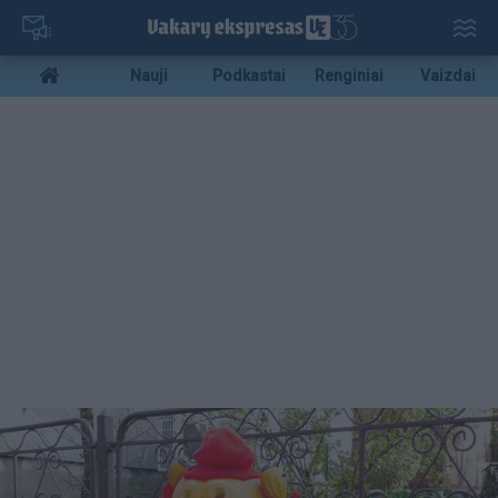
Pereiti
į
pagrindinį
Mobile
Nauji
Podkastai
Renginiai
Vaizdai
turinį
menu
bottom