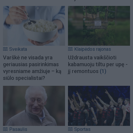
Sveikata
Klaipėdos rajonas
Varškė ne visada yra
Uždrausta vaikščioti
geriausias pasirinkimas
kabamuoju tiltu per upę -
vyresniame amžiuje – ką
jį remontuos
(1)
siūlo specialistai?
Pasaulis
Sportas