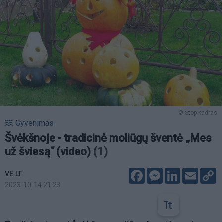
© Stop kadras
Gyvenimas
Švėkšnoje - tradicinė moliūgų šventė „Mes
už šviesą“ (video)
(1)
Facebook
Messenger
LinkedIn
Email
C
VE.LT
L
2023-10-14 21:23