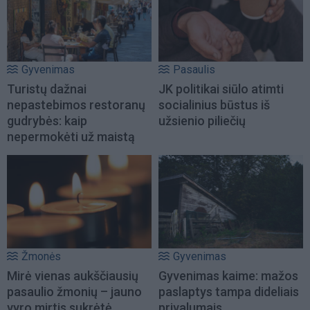
Gyvenimas
Pasaulis
Turistų dažnai
JK politikai siūlo atimti
nepastebimos restoranų
socialinius būstus iš
gudrybės: kaip
užsienio piliečių
nepermokėti už maistą
Žmonės
Gyvenimas
Mirė vienas aukščiausių
Gyvenimas kaime: mažos
pasaulio žmonių – jauno
paslaptys tampa dideliais
vyro mirtis sukrėtė
privalumais