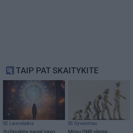
TAIP PAT SKAITYKITE
Laisvalaikis
Gyvenimas
Sužinokite pagal savo
Mūsų DNR slepia