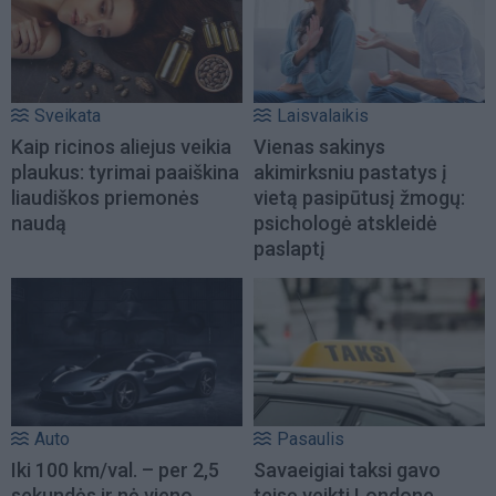
Sveikata
Laisvalaikis
Kaip ricinos aliejus veikia
Vienas sakinys
plaukus: tyrimai paaiškina
akimirksniu pastatys į
liaudiškos priemonės
vietą pasipūtusį žmogų:
naudą
psichologė atskleidė
paslaptį
Auto
Pasaulis
Iki 100 km/val. – per 2,5
Savaeigiai taksi gavo
sekundės ir nė vieno
teisę veikti Londone