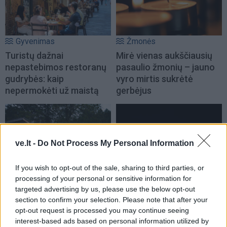
Gyvenimas
Žmonės
Turistų dažnai
Mirė vienas aukščiausių
nepastebimos restoranų
pasaulio žmonių – jauno
gudrybės: kaip
vyro mirtis sukrėtė
nepermokėti už maistą
gerbėjus
ve.lt -
Do Not Process My Personal Information
If you wish to opt-out of the sale, sharing to third parties, or
Gyvenimas
Mokslas
processing of your personal or sensitive information for
targeted advertising by us, please use the below opt-out
Gyvenimas kaime: mažos
Kita savaitė bus ypatinga:
section to confirm your selection. Please note that after your
paslaptys tampa dideliais
šią dieną verta pasižymėti
opt-out request is processed you may continue seeing
privalumais
kalendoriuje
interest-based ads based on personal information utilized by