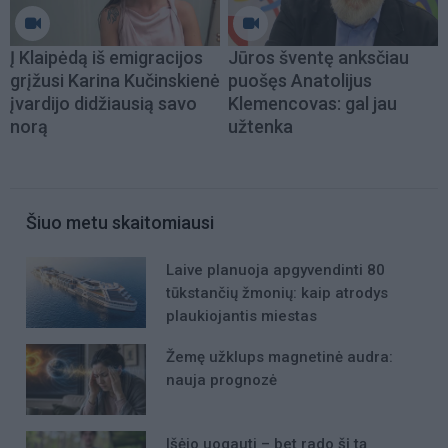
Į Klaipėdą iš emigracijos
Jūros šventę anksčiau
grįžusi Karina Kučinskienė
puošęs Anatolijus
įvardijo didžiausią savo
Klemencovas: gal jau
norą
užtenka
Šiuo metu skaitomiausi
Laive planuoja apgyvendinti 80
tūkstančių žmonių: kaip atrodys
plaukiojantis miestas
Žemę užklups magnetinė audra:
nauja prognozė
Išėjo uogauti – bet rado šį tą