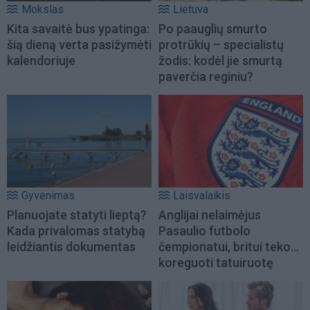
Mokslas
Lietuva
Kita savaitė bus ypatinga:
Po paauglių smurto
šią dieną verta pasižymėti
protrūkių – specialistų
kalendoriuje
žodis: kodėl jie smurtą
paverčia reginiu?
Gyvenimas
Laisvalaikis
Planuojate statyti lieptą?
Anglijai nelaimėjus
Kada privalomas statybą
Pasaulio futbolo
leidžiantis dokumentas
čempionatui, britui teko...
koreguoti tatuiruotę