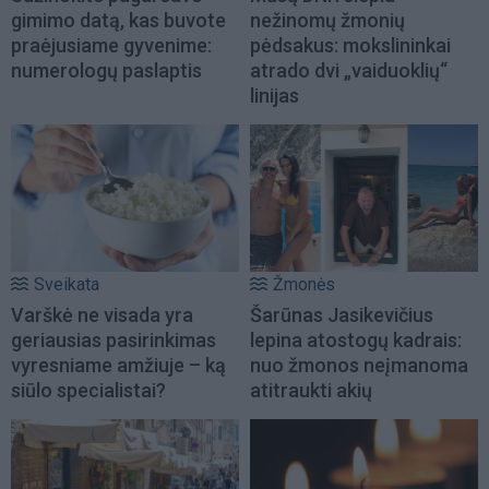
gimimo datą, kas buvote
nežinomų žmonių
praėjusiame gyvenime:
pėdsakus: mokslininkai
numerologų paslaptis
atrado dvi „vaiduoklių“
linijas
Sveikata
Žmonės
Varškė ne visada yra
Šarūnas Jasikevičius
geriausias pasirinkimas
lepina atostogų kadrais:
vyresniame amžiuje – ką
nuo žmonos neįmanoma
siūlo specialistai?
atitraukti akių