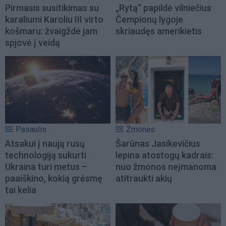
Pirmasis susitikimas su
„Rytą“ papildė vilniečius
karaliumi Karoliu III virto
Čempionų lygoje
košmaru: žvaigždė jam
skriaudęs amerikietis
spjovė į veidą
Pasaulis
Žmonės
Atsakui į naują rusų
Šarūnas Jasikevičius
technologiją sukurti
lepina atostogų kadrais:
Ukraina turi metus –
nuo žmonos neįmanoma
paaiškino, kokią grėsmę
atitraukti akių
tai kelia