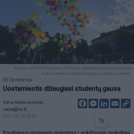
© Vitos JUREVIČIENĖS nuotr. STUDIJOS. Klaipėdos mieste ateinančiais
mokslo metais studijuos daugiau studentų nei pernai.
Gyvenimas
Uostamiestis džiaugiasi studentų gausa
Facebook
Messenger
LinkedIn
Email
C
,
Vaiva Makarauskaitė
L
vaiva@ve.lt
2021-08-18 08:00
Pasibaigus pirmajam priėmimo į aukštąsias mokyklas