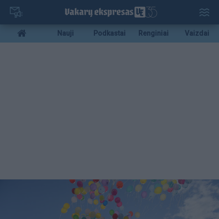
Pereiti
į
pagrindinį
Mobile
Nauji
Podkastai
Renginiai
Vaizdai
turinį
menu
bottom