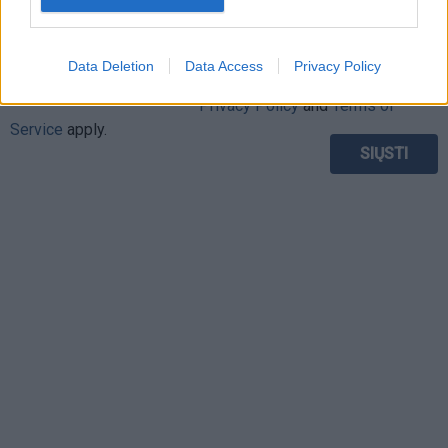
This site is protected by
Data Deletion
Data Access
Privacy Policy
Sutinku su
taisyklėmis
reCAPTCHA and the Google
Privacy Policy
and
Terms of
Service
apply.