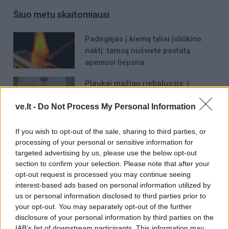
Šiuo metu skaitomiausi
Padegėjas į kiemą tyliai įsliūkino
naktį: tamsą nušvietė pastatą
apėmusi liepsna
Plaukai mažiau riebaluosis: į
šampūną tereikia įberti vieną
ingredientą
ve.lt -
Do Not Process My Personal Information
Dingo ne tik banko kortelė: ištuštėjo
If you wish to opt-out of the sale, sharing to third parties, or
ir banko sąskaita
processing of your personal or sensitive information for
targeted advertising by us, please use the below opt-out
section to confirm your selection. Please note that after your
opt-out request is processed you may continue seeing
interest-based ads based on personal information utilized by
us or personal information disclosed to third parties prior to
your opt-out. You may separately opt-out of the further
disclosure of your personal information by third parties on the
Raktažodžiai
pirmakursiai
studentai
IAB’s list of downstream participants. This information may