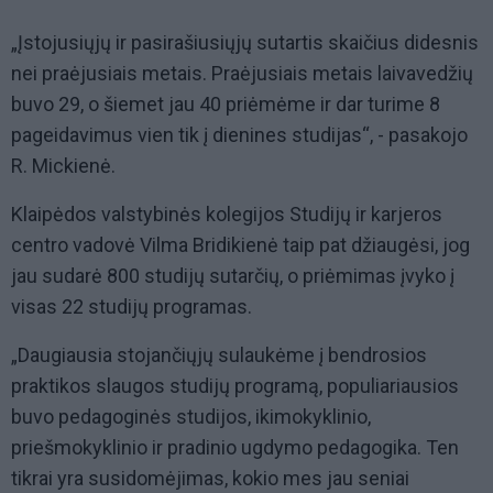
„Įstojusiųjų ir pasirašiusiųjų sutartis skaičius didesnis
nei praėjusiais metais. Praėjusiais metais laivavedžių
buvo 29, o šiemet jau 40 priėmėme ir dar turime 8
pageidavimus vien tik į dienines studijas“, - pasakojo
R. Mickienė.
Klaipėdos valstybinės kolegijos Studijų ir karjeros
centro vadovė Vilma Bridikienė taip pat džiaugėsi, jog
jau sudarė 800 studijų sutarčių, o priėmimas įvyko į
visas 22 studijų programas.
„Daugiausia stojančiųjų sulaukėme į bendrosios
praktikos slaugos studijų programą, populiariausios
buvo pedagoginės studijos, ikimokyklinio,
priešmokyklinio ir pradinio ugdymo pedagogika. Ten
tikrai yra susidomėjimas, kokio mes jau seniai