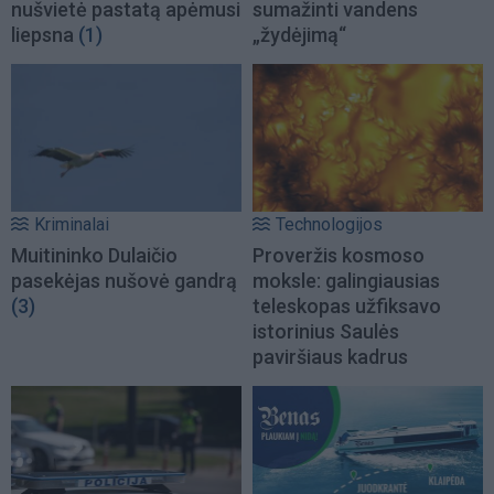
nušvietė pastatą apėmusi
sumažinti vandens
liepsna
(1)
„žydėjimą“
Kriminalai
Technologijos
Muitininko Dulaičio
Proveržis kosmoso
pasekėjas nušovė gandrą
moksle: galingiausias
(3)
teleskopas užfiksavo
istorinius Saulės
paviršiaus kadrus