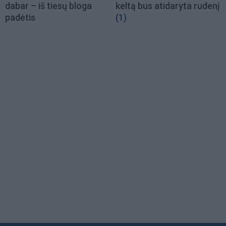
dabar – iš tiesų bloga
keltą bus atidaryta rudenį
padėtis
(1)
Load
More