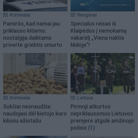
Kriminalai
Renginiai
Pamiršo, kad namai jau
Specialus reisas iš
priklauso kitiems:
Klaipėdos į nemokamą
nostalgija daiktams
vakarėlį „Viena naktis
privertė griebtis smurto
Nidoje“!
Kriminalai
Lietuva
Sukčiai nesnaudžia:
Pirmoji atkurtos
naudojasi dėl kietojo kuro
nepriklausomos Lietuvos
kilusiu ažiotažu
premjerė atgulė amžinojo
poilsio
(1)