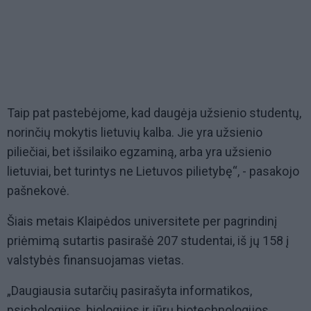
Taip pat pastebėjome, kad daugėja užsienio studentų,
norinčių mokytis lietuvių kalba. Jie yra užsienio
piliečiai, bet išsilaiko egzaminą, arba yra užsienio
lietuviai, bet turintys ne Lietuvos pilietybę“, - pasakojo
pašnekovė.
Šiais metais Klaipėdos universitete per pagrindinį
priėmimą sutartis pasirašė 207 studentai, iš jų 158 į
valstybės finansuojamas vietas.
„Daugiausia sutarčių pasirašyta informatikos,
psichologijos, biologijos ir jūrų biotechnologijos,