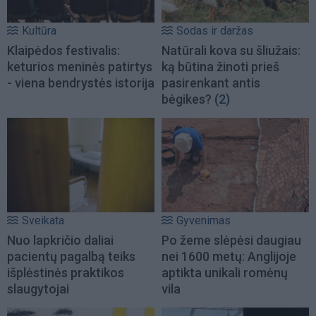
Kultūra
Sodas ir daržas
Klaipėdos festivalis:
Natūrali kova su šliužais:
keturios meninės patirtys
ką būtina žinoti prieš
- viena bendrystės istorija
pasirenkant antis
bėgikes?
(2)
Sveikata
Gyvenimas
Nuo lapkričio daliai
Po žeme slėpėsi daugiau
pacientų pagalbą teiks
nei 1600 metų: Anglijoje
išplėstinės praktikos
aptikta unikali romėnų
slaugytojai
vila