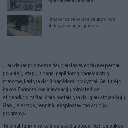
rytais stovintis ant tilto?
Iki vasaros pabaigos paupyje bus
atidarytas naujas parkas
„Jau dabar priėmėme daugiau laivavedžių nei pernai
po abiejų etapų ir pagal papildomą pageidavimą
matome, kad yra dar 8 papildomi prašymai. Gal turėjo
įtakos Ekonomikos ir inovacijų ministerijos
stipendijos, tačiau šiais metais yra daugiau stojančiųjų
į laivų elektros įrenginių eksploatavimo studijų
programą.
Taip pat turime reikalingą skaičių studentų į logistikos