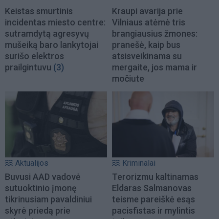
Keistas smurtinis
Kraupi avarija prie
incidentas miesto centre:
Vilniaus atėmė tris
sutramdytą agresyvų
brangiausius žmones:
mušeiką baro lankytojai
pranešė, kaip bus
surišo elektros
atsisveikinama su
prailgintuvu
(3)
mergaite, jos mama ir
močiute
Aktualijos
Kriminalai
Buvusi AAD vadovė
Terorizmu kaltinamas
sutuoktinio įmonę
Eldaras Salmanovas
tikrinusiam pavaldiniui
teisme pareiškė esąs
skyrė priedą prie
pacisfistas ir mylintis