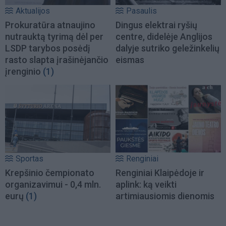
Aktualijos
Pasaulis
Prokuratūra atnaujino
Dingus elektrai ryšių
nutrauktą tyrimą dėl per
centre, didelėje Anglijos
LSDP tarybos posėdį
dalyje sutriko geležinkelių
rasto slapta įrašinėjančio
eismas
įrenginio
(1)
Sportas
Renginiai
Krepšinio čempionato
Renginiai Klaipėdoje ir
organizavimui - 0,4 mln.
aplink: ką veikti
eurų
(1)
artimiausiomis dienomis