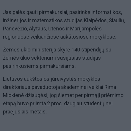
Jas galės gauti pirmakursiai, pasirinkę informatikos,
inžinerijos ir matematikos studijas Klaipėdos, Šiaulių,
Panevėžio, Alytaus, Utenos ir Marijampolės
regionuose veikiančiose aukštosiose mokyklose.
Žemės ūkio ministerija skyrė 140 stipendijų su
žemės ūkio sektoriumi susijusias studijas
pasirinkusiems pirmakursiams.
Lietuvos aukštosios jūreivystės mokyklos
direktoriaus pavaduotoja akademinei veiklai Rima
Mickienė džiaugėsi, jog šiemet per pirmąjį priėmimo
etapą buvo priimta 2 proc. daugiau studentų nei
praėjusiais metais.