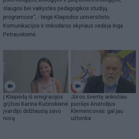
slaugos bei vaikystės pedagogikos studijų
programose“, - teigė Klaipėdos universiteto
Komunikacijos ir rinkodaros skyriaus vedėja Inga
Petrauskienė.
Į Klaipėdą iš emigracijos
Jūros šventę anksčiau
grįžusi Karina Kučinskienė
puošęs Anatolijus
įvardijo didžiausią savo
Klemencovas: gal jau
norą
užtenka