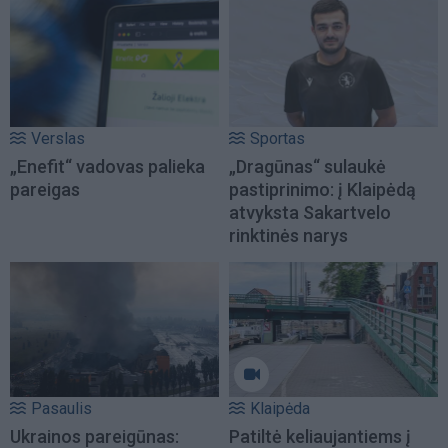
Verslas
Sportas
„Enefit“ vadovas palieka
„Dragūnas“ sulaukė
pareigas
pastiprinimo: į Klaipėdą
atvyksta Sakartvelo
rinktinės narys
Pasaulis
Klaipėda
Ukrainos pareigūnas:
Patiltė keliaujantiems į