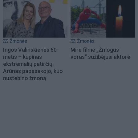
Žmonės
Žmonės
Ingos Valinskienės 60-
Mirė filme „Žmogus
metis – kupinas
voras“ sužibėjusi aktorė
ekstremalių patirčių:
Arūnas papasakojo, kuo
nustebino žmoną