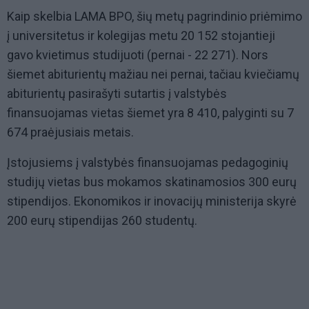
Kaip skelbia LAMA BPO, šių metų pagrindinio priėmimo
į universitetus ir kolegijas metu 20 152 stojantieji
gavo kvietimus studijuoti (pernai - 22 271). Nors
šiemet abiturientų mažiau nei pernai, tačiau kviečiamų
abiturientų pasirašyti sutartis į valstybės
finansuojamas vietas šiemet yra 8 410, palyginti su 7
674 praėjusiais metais.
Įstojusiems į valstybės finansuojamas pedagoginių
studijų vietas bus mokamos skatinamosios 300 eurų
stipendijos. Ekonomikos ir inovacijų ministerija skyrė
200 eurų stipendijas 260 studentų.