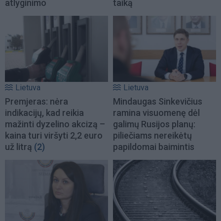
atlyginimo
taiką
Lietuva
Lietuva
Premjeras: nėra
Mindaugas Sinkevičius
indikacijų, kad reikia
ramina visuomenę dėl
mažinti dyzelino akcizą –
galimų Rusijos planų:
kaina turi viršyti 2,2 euro
piliečiams nereikėtų
už litrą
(2)
papildomai baimintis