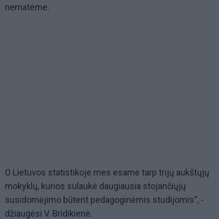
nematėme.
O Lietuvos statistikoje mes esame tarp trijų aukštųjų
mokyklų, kurios sulaukė daugiausia stojančiųjų
susidomėjimo būtent pedagoginėmis studijomis“, -
džiaugėsi V. Bridikienė.