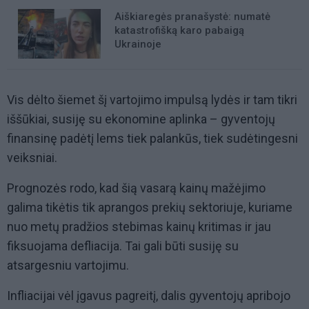
Aiškiaregės pranašystė: numatė
katastrofišką karo pabaigą
Ukrainoje
Vis dėlto šiemet šį vartojimo impulsą lydės ir tam tikri
iššūkiai, susiję su ekonomine aplinka – gyventojų
finansinę padėtį lems tiek palankūs, tiek sudėtingesni
veiksniai.
Prognozės rodo, kad šią vasarą kainų mažėjimo
galima tikėtis tik aprangos prekių sektoriuje, kuriame
nuo metų pradžios stebimas kainų kritimas ir jau
fiksuojama defliacija. Tai gali būti susiję su
atsargesniu vartojimu.
Infliacijai vėl įgavus pagreitį, dalis gyventojų apribojo