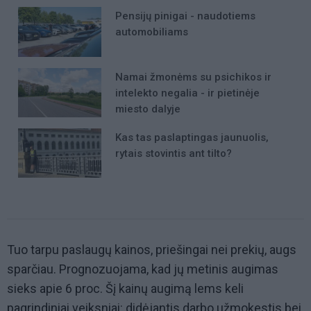
Pensijų pinigai - naudotiems
automobiliams
Namai žmonėms su psichikos ir
intelekto negalia - ir pietinėje
miesto dalyje
Kas tas paslaptingas jaunuolis,
rytais stovintis ant tilto?
Tuo tarpu paslaugų kainos, priešingai nei prekių, augs
sparčiau. Prognozuojama, kad jų metinis augimas
sieks apie 6 proc. Šį kainų augimą lems keli
pagrindiniai veiksniai: didėjantis darbo užmokestis bei