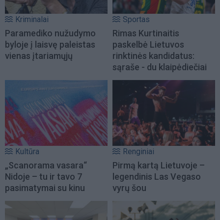
Kriminalai
Sportas
Paramediko nužudymo
Rimas Kurtinaitis
byloje į laisvę paleistas
paskelbė Lietuvos
vienas įtariamųjų
rinktinės kandidatus:
sąraše - du klaipėdiečiai
Kultūra
Renginiai
„Scanorama vasara“
Pirmą kartą Lietuvoje –
Nidoje – tu ir tavo 7
legendinis Las Vegaso
pasimatymai su kinu
vyrų šou