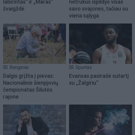
labirintas“ ir „Maras“
netrukus išpildys visas
žvaigždė
savo svajones, tačiau su
viena sąlyga
Renginiai
Sportas
Dalgis grįžta į pievas:
Evansas pasirašė sutartį
Nacionalinis šienpjovių
su „Žalgiriu“
čempionatas Šilutės
rajone