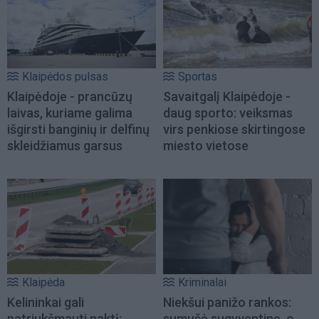
Klaipėdos pulsas
Sportas
Klaipėdoje - prancūzų
Savaitgalį Klaipėdoje -
laivas, kuriame galima
daug sporto: veiksmas
išgirsti banginių ir delfinų
virs penkiose skirtingose
skleidžiamus garsus
miesto vietose
Klaipėda
Kriminalai
Kelininkai gali
Niekšui panižo rankos:
patriukšmauti naktį:
sumušė sugyventinę, o