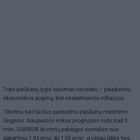
Toks palūkanų lygis laikomas neutraliu – palaikančiu
ekonomikos augimą, bet neskatinančiu infliacijos.
Tikėtina, kad tai bus paskutinis palūkanų mažinimo
žingsnis. Naujausios rinkos prognozės rodo, kad 3
mėn. EURIBOR iki metų pabaigos sumažės nuo
dabartinių 1,94 proc. iki 1,93 proc., o vėliau išliks ties