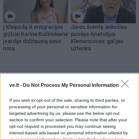
Į Klaipėdą iš emigracijos
Jūros šventę anksčiau
grįžusi Karina Kučinskienė
puošęs Anatolijus
įvardijo didžiausią savo
Klemencovas: gal jau
norą
užtenka
Šiuo metu skaitomiausi
ve.lt -
Do Not Process My Personal Information
Pelių ir žiurkių baubas: kas
graužikus gąsdina labiau nei
If you wish to opt-out of the sale, sharing to third parties, or
processing of your personal or sensitive information for
nuodai
targeted advertising by us, please use the below opt-out
Taro kortų horoskopas rugpjūčio 7
section to confirm your selection. Please note that after your
opt-out request is processed you may continue seeing
dienai: Vandeniams – pasirinkimas,
interest-based ads based on personal information utilized by
Dvyniams – pagreitis