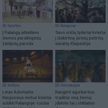
Sportas
Renginiai
Į Palangą atkeliavo
Savo sričių lyderiai kviečia
žiemos paralimpinių
į išskirtinę jūrinių patirčių
žaidynių paroda
savaitę Klaipėdoje
Kultūra
Horoskopai
Linas Adomaitis
Rauginti agurkai bus
Naujuosius metus kviečia
traškūs visą žiemą:
sutikti Palangoje: ruošia
įdėkite tai į stiklainio