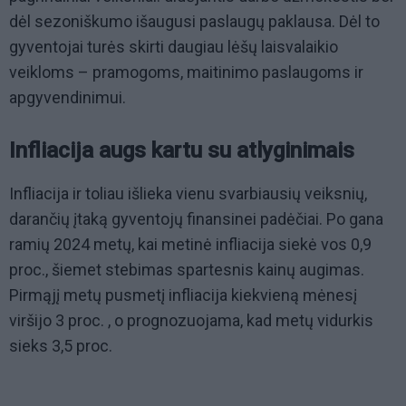
dėl sezoniškumo išaugusi paslaugų paklausa. Dėl to
gyventojai turės skirti daugiau lėšų laisvalaikio
veikloms – pramogoms, maitinimo paslaugoms ir
apgyvendinimui.
Infliacija augs kartu su atlyginimais
Infliacija ir toliau išlieka vienu svarbiausių veiksnių,
darančių įtaką gyventojų finansinei padėčiai. Po gana
ramių 2024 metų, kai metinė infliacija siekė vos 0,9
proc., šiemet stebimas spartesnis kainų augimas.
Pirmąjį metų pusmetį infliacija kiekvieną mėnesį
viršijo 3 proc. , o prognozuojama, kad metų vidurkis
sieks 3,5 proc.