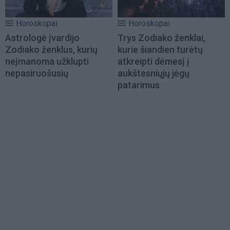
Horoskopai
Horoskopai
Astrologė įvardijo
Trys Zodiako ženklai,
Zodiako ženklus, kurių
kurie šiandien turėtų
neįmanoma užklupti
atkreipti dėmesį į
nepasiruošusių
aukštesniųjų jėgų
patarimus