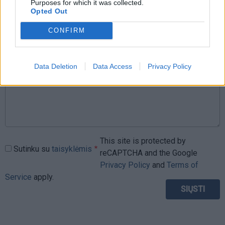
Purposes for which it was collected.
Opted Out
CONFIRM
Komentaras
Data Deletion
Data Access
Privacy Policy
This site is protected by
Sutinku su
taisyklėmis
reCAPTCHA and the Google
Privacy Policy
and
Terms of
Service
apply.