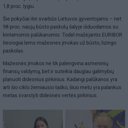
1,8 proc. lygiu.
Šie pokyčiai itin svarbūs Lietuvos gyventojams – net
98 proc. naujų būsto paskolų šalyje išduodamos su
kintamomis palūkanomis. Todėl mažėjantis EURIBOR
tiesiogiai lems mažesnes įmokas už būsto, lizingo
paskolas.
Mažesnės įmokos ne tik palengvina asmeninių
finansų valdymą, bet ir suteikia daugiau galimybių
planuoti didesnius pirkinius. Kadangi palūkanos yra
arti šio ciklo žemiausio taško, šiuo metu yra palankus
metas svarstyti didesnės vertės pirkinius.