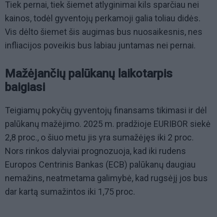
Tiek pernai, tiek šiemet atlyginimai kils sparčiau nei
kainos, todėl gyventojų perkamoji galia toliau didės.
Vis dėlto šiemet šis augimas bus nuosaikesnis, nes
infliacijos poveikis bus labiau juntamas nei pernai.
Mažėjančių palūkanų laikotarpis
baigiasi
Teigiamų pokyčių gyventojų finansams tikimasi ir dėl
palūkanų mažėjimo. 2025 m. pradžioje EURIBOR siekė
2,8 proc., o šiuo metu jis yra sumažėjęs iki 2 proc.
Nors rinkos dalyviai prognozuoja, kad iki rudens
Europos Centrinis Bankas (ECB) palūkanų daugiau
nemažins, neatmetama galimybė, kad rugsėjį jos bus
dar kartą sumažintos iki 1,75 proc.