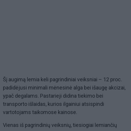
Šį augimą lemia keli pagrindiniai veiksniai – 12 proc.
padidėjusi minimali mėnesinė alga bei išaugę akcizai,
ypač degalams. Pastarieji didina tiekimo bei
transporto išlaidas, kurios ilgainiui atsispindi
vartotojams taikomose kainose.
Vienas iš pagrindinių veiksnių, tiesiogiai lemiančių