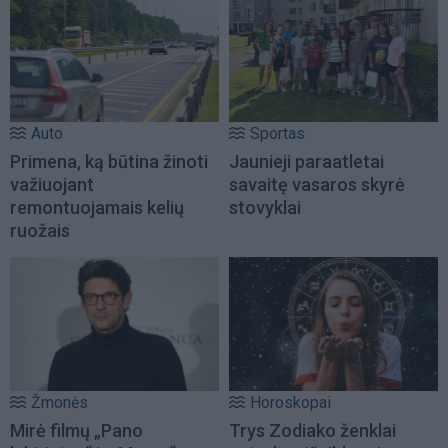
Auto
Sportas
Primena, ką būtina žinoti
Jaunieji paraatletai
važiuojant
savaitę vasaros skyrė
remontuojamais kelių
stovyklai
ruožais
Žmonės
Horoskopai
Mirė filmų „Pano
Trys Zodiako ženklai