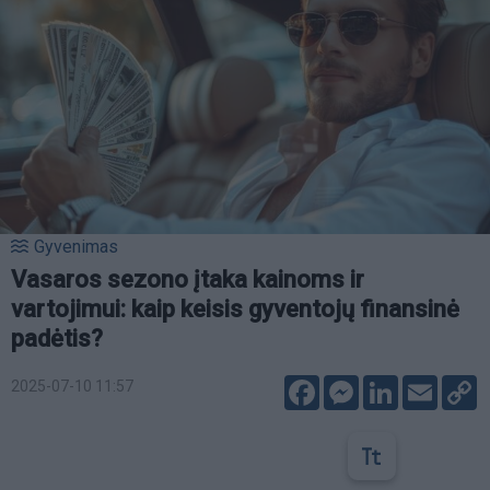
Gyvenimas
Vasaros sezono įtaka kainoms ir
vartojimui: kaip keisis gyventojų finansinė
padėtis?
Facebook
Messenger
LinkedIn
Email
C
2025-07-10 11:57
L