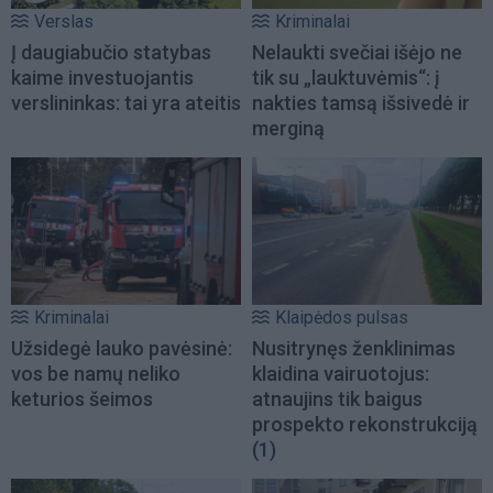
Verslas
Kriminalai
Į daugiabučio statybas
Nelaukti svečiai išėjo ne
kaime investuojantis
tik su „lauktuvėmis“: į
verslininkas: tai yra ateitis
nakties tamsą išsivedė ir
merginą
Kriminalai
Klaipėdos pulsas
Užsidegė lauko pavėsinė:
Nusitrynęs ženklinimas
vos be namų neliko
klaidina vairuotojus:
keturios šeimos
atnaujins tik baigus
prospekto rekonstrukciją
(1)