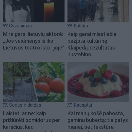
Gyvenimas
Kultūra
Mirė garsi lietuvių aktorė:
Kaip gerai miestiečiai
„Jos vaidmenys išliks
pažįsta kultūrinę
Lietuvos teatro istorijoje“
Klaipėdą: rezultatas
nustebino
Sodas ir daržas
Receptai
Laistyti ar ne: kaip
Kai manų košė pabosta,
prižiūrėti pomidorus per
gaminu bubertą: tie patys
karščius, kad
manai, bet tekstūra