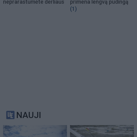
neprarastumėte derliaus
primena lengvą pudingą
(1)
NAUJI