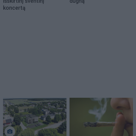
išskirtinį šventinį
dugną
koncertą