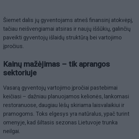
Šiemet dalis jų gyventojams atneš finansinį atokvėpį,
tačiau neišvengiamai atsiras ir naujų iššūkių, galinčių
paveikti gyventojų išlaidų struktūrą bei vartojimo
įpročius.
Kainų mažėjimas – tik aprangos
sektoriuje
Vasarą gyventojų vartojimo įpročiai pastebimai
keičiasi – dažniau planuojamos kelionės, lankomasi
restoranuose, daugiau lėšų skiriama laisvalaikiui ir
pramogoms. Toks elgesys yra natūralus, ypač turint
omenyje, kad šiltasis sezonas Lietuvoje trunka
neilgai.