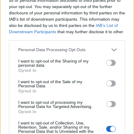
us or personal information disclosed to third parties prior to
your opt-out. You may separately opt-out of the further
Kraupi avarija prie Vilniaus atėmė
disclosure of your personal information by third parties on the
tris brangiausius žmones: pranešė,
IAB’s list of downstream participants. This information may
kaip bus atsisveikinama su
also be disclosed by us to third parties on the
IAB’s List of
mergaite, jos mama ir močiute
Downstream Participants
that may further disclose it to other
third parties.
Personal Data Processing Opt Outs
I want to opt-out of the Sharing of my
Raktažodžiai
vasara
personal data.
Opted In
I want to opt-out of the Sale of my
Personal Data.
Komentarai
Opted In
I want to opt-out of processing my
Personal Data for Targeted Advertising.
Opted In
Rašyti komentarą
I want to opt-out of Collection, Use,
Retention, Sale, and/or Sharing of my
Jūsų vardas
Personal Data that Is Unrelated with the