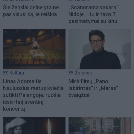
Šie ženklai delne yra ne
„Scanorama vasara“
pas visus: ką jie reiškia
Nidoje – tu ir tavo 7
pasimatymai su kinu
Kultūra
Žmonės
Linas Adomaitis
Mirė filmų „Pano
Naujuosius metus kviečia
labirintas“ ir „Maras“
sutikti Palangoje: ruošia
žvaigždė
išskirtinį šventinį
koncertą