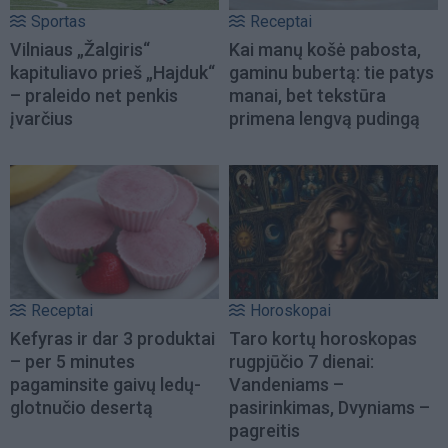
Sportas
Receptai
Vilniaus „Žalgiris“
Kai manų košė pabosta,
kapituliavo prieš „Hajduk“
gaminu bubertą: tie patys
– praleido net penkis
manai, bet tekstūra
įvarčius
primena lengvą pudingą
Receptai
Horoskopai
Kefyras ir dar 3 produktai
Taro kortų horoskopas
– per 5 minutes
rugpjūčio 7 dienai:
pagaminsite gaivų ledų-
Vandeniams –
glotnučio desertą
pasirinkimas, Dvyniams –
pagreitis