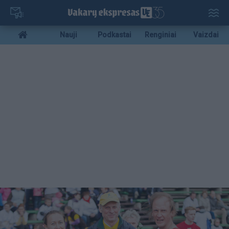
Pereiti
į
pagrindinį
Mobile
Nauji
Podkastai
Renginiai
Vaizdai
turinį
menu
bottom