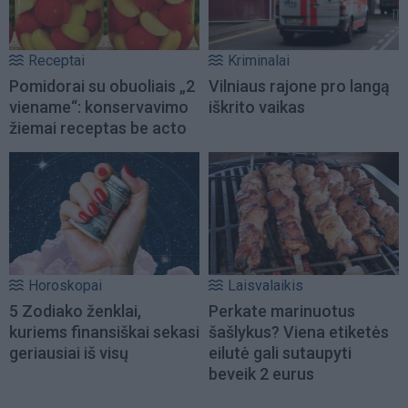
Receptai
Kriminalai
Pomidorai su obuoliais „2
Vilniaus rajone pro langą
viename“: konservavimo
iškrito vaikas
žiemai receptas be acto
Horoskopai
Laisvalaikis
5 Zodiako ženklai,
Perkate marinuotus
kuriems finansiškai sekasi
šašlykus? Viena etiketės
geriausiai iš visų
eilutė gali sutaupyti
beveik 2 eurus