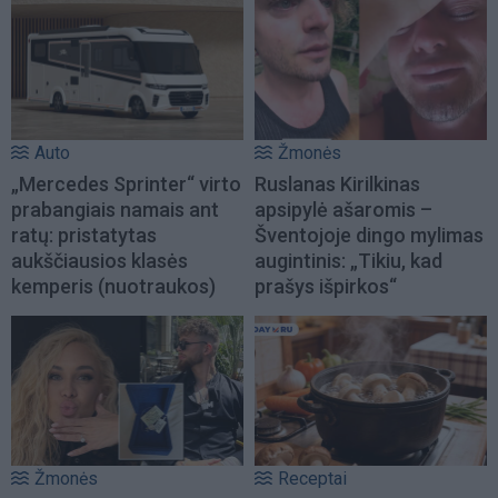
Auto
Žmonės
„Mercedes Sprinter“ virto
Ruslanas Kirilkinas
prabangiais namais ant
apsipylė ašaromis –
ratų: pristatytas
Šventojoje dingo mylimas
aukščiausios klasės
augintinis: „Tikiu, kad
kemperis (nuotraukos)
prašys išpirkos“
Žmonės
Receptai