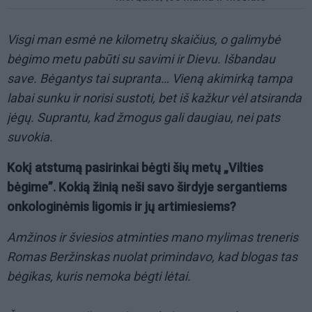
Visgi man esmė ne kilometrų skaičius, o galimybė
bėgimo metu pabūti su savimi ir Dievu. Išbandau
save. Bėgantys tai supranta… Vieną akimirką tampa
labai sunku ir norisi sustoti, bet iš kažkur vėl atsiranda
jėgų. Suprantu, kad žmogus gali daugiau, nei pats
suvokia.
Kokį atstumą pasirinkai bėgti šių metų „Vilties
bėgime”. Kokią žinią neši savo širdyje sergantiems
onkologinėmis ligomis ir jų artimiesiems?
Amžinos ir šviesios atminties mano mylimas treneris
Romas Beržinskas nuolat primindavo, kad blogas tas
bėgikas, kuris nemoka bėgti lėtai.