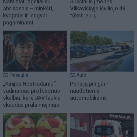
Naminiai rageliai su
Sukčiai iš įmonės
abrikosais – minkšti,
Vilkaviškyje išviliojo 48
kvapnūs ir lengvai
tūkst. eurų
pagaminami
Pasaulis
Auto
„Kinijos Nostradamu“
Pensijų pinigai -
vadinamas profesorius
naudotiems
skelbia: kare JAV laukia
automobiliams
skaudus pralaimėjimas