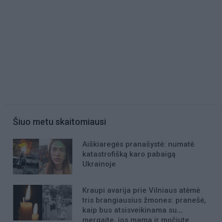
Šiuo metu skaitomiausi
Aiškiaregės pranašystė: numatė
katastrofišką karo pabaigą
Ukrainoje
Kraupi avarija prie Vilniaus atėmė
tris brangiausius žmones: pranešė,
kaip bus atsisveikinama su
mergaite, jos mama ir močiute