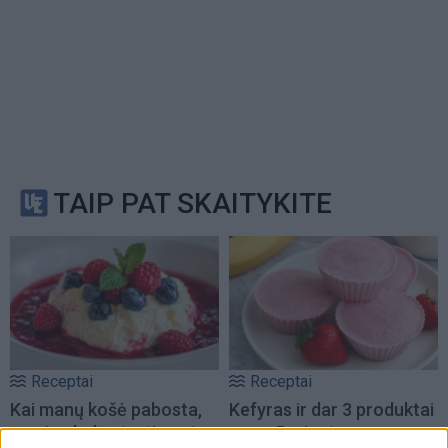
TAIP PAT SKAITYKITE
Receptai
Receptai
Kai manų košė pabosta,
Kefyras ir dar 3 produktai
gaminu bubertą: tie patys
– per 5 minutes