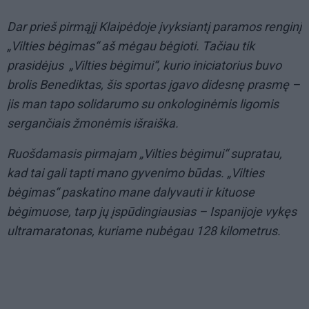
Dar prieš pirmąjį Klaipėdoje įvyksiantį paramos renginį
„Vilties bėgimas“ aš mėgau bėgioti. Tačiau tik
prasidėjus „Vilties bėgimui“, kurio iniciatorius buvo
brolis Benediktas, šis sportas įgavo didesnę prasmę –
jis man tapo solidarumo su onkologinėmis ligomis
sergančiais žmonėmis išraiška.
Ruošdamasis pirmajam „Vilties bėgimui“ supratau,
kad tai gali tapti mano gyvenimo būdas. „Vilties
bėgimas“ paskatino mane dalyvauti ir kituose
bėgimuose, tarp jų įspūdingiausias – Ispanijoje vykęs
ultramaratonas, kuriame nubėgau 128 kilometrus.