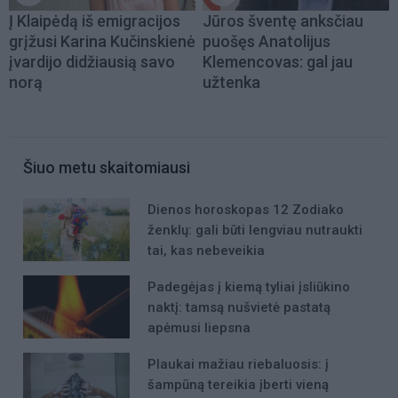
Į Klaipėdą iš emigracijos
Jūros šventę anksčiau
grįžusi Karina Kučinskienė
puošęs Anatolijus
įvardijo didžiausią savo
Klemencovas: gal jau
norą
užtenka
Šiuo metu skaitomiausi
Dienos horoskopas 12 Zodiako
ženklų: gali būti lengviau nutraukti
tai, kas nebeveikia
Padegėjas į kiemą tyliai įsliūkino
naktį: tamsą nušvietė pastatą
apėmusi liepsna
Plaukai mažiau riebaluosis: į
šampūną tereikia įberti vieną