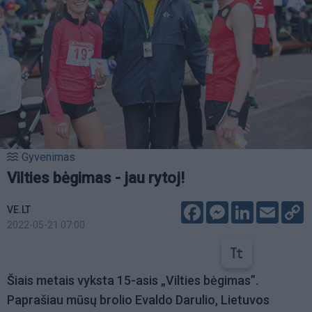
Gyvenimas
Vilties bėgimas - jau rytoj!
Facebook
Messenger
LinkedIn
Email
C
VE.LT
L
2022-05-21 07:00
Šiais metais vyksta 15-asis „Vilties bėgimas”.
Paprašiau mūsų brolio Evaldo Darulio, Lietuvos