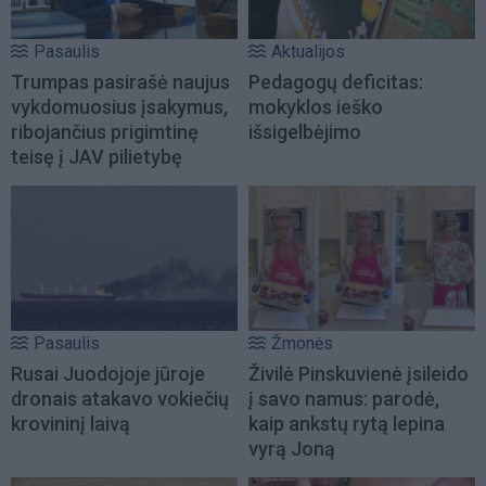
Pasaulis
Aktualijos
Trumpas pasirašė naujus
Pedagogų deficitas:
vykdomuosius įsakymus,
mokyklos ieško
ribojančius prigimtinę
išsigelbėjimo
teisę į JAV pilietybę
Pasaulis
Žmonės
Rusai Juodojoje jūroje
Živilė Pinskuvienė įsileido
dronais atakavo vokiečių
į savo namus: parodė,
krovininį laivą
kaip ankstų rytą lepina
vyrą Joną