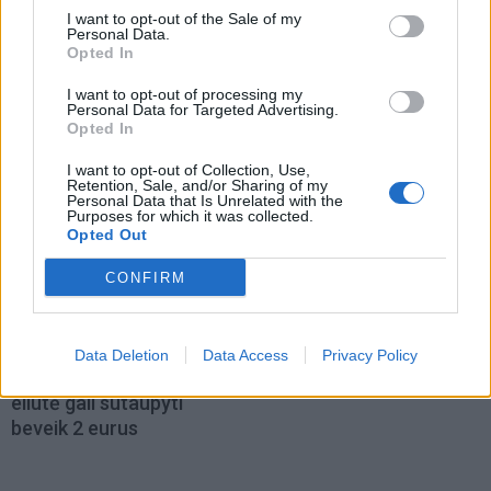
I want to opt-out of the Sale of my
Receptai
Receptai
Personal Data.
Opted In
Naminiai rageliai su
Pomidorai su obuoliais „2
abrikosais – minkšti,
viename“: konservavimo
I want to opt-out of processing my
kvapnūs ir lengvai
žiemai receptas be acto
Personal Data for Targeted Advertising.
Opted In
pagaminami
I want to opt-out of Collection, Use,
Retention, Sale, and/or Sharing of my
Personal Data that Is Unrelated with the
Purposes for which it was collected.
Opted Out
CONFIRM
Laisvalaikis
Kultūra
Perkate marinuotus
Klaipėda prieš 100 metų:
Data Deletion
Data Access
Privacy Policy
šašlykus? Viena etiketės
sostų karai (93)
eilutė gali sutaupyti
beveik 2 eurus