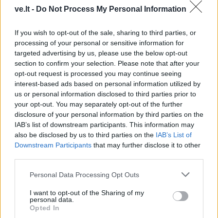
manai, bet tekstūra
pagaminsite gaivų ledų-
ve.lt -
Do Not Process My Personal Information
primena lengvą pudingą
glotnučio desertą
If you wish to opt-out of the sale, sharing to third parties, or
processing of your personal or sensitive information for
targeted advertising by us, please use the below opt-out
section to confirm your selection. Please note that after your
opt-out request is processed you may continue seeing
interest-based ads based on personal information utilized by
us or personal information disclosed to third parties prior to
Laisvalaikis
Kultūra
your opt-out. You may separately opt-out of the further
Greitai atleidžia visas
Aušra Butkevičienė:
disclosure of your personal information by third parties on the
nuoskaudas: kokiomis
negaliu atskirti, kur -
IAB’s list of downstream participants. This information may
dienomis gimsta patys
darbas, o kur - pomėgis
also be disclosed by us to third parties on the
IAB’s List of
atlaidžiausi žmonės?
Downstream Participants
that may further disclose it to other
third parties.
Personal Data Processing Opt Outs
I want to opt-out of the Sharing of my
personal data.
Opted In