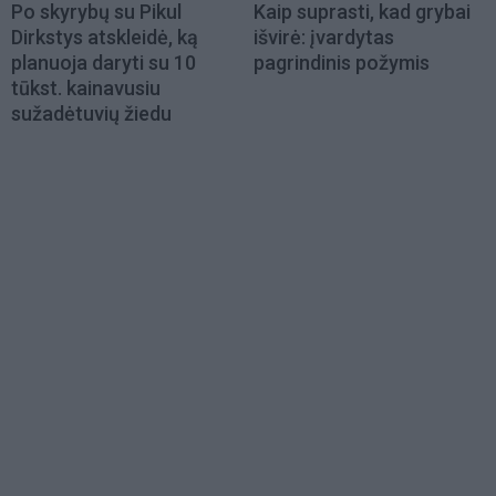
Po skyrybų su Pikul
Kaip suprasti, kad grybai
Dirkstys atskleidė, ką
išvirė: įvardytas
planuoja daryti su 10
pagrindinis požymis
tūkst. kainavusiu
sužadėtuvių žiedu
Load
More