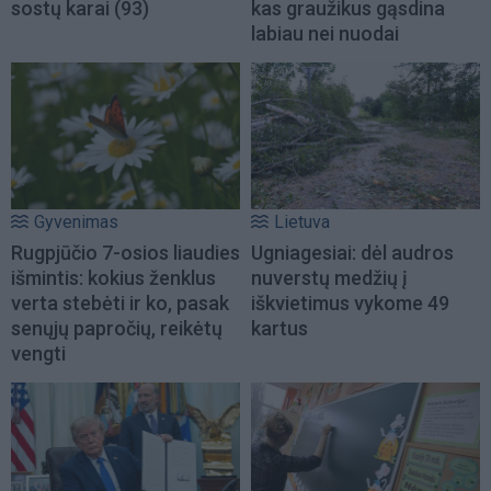
sostų karai (93)
kas graužikus gąsdina
labiau nei nuodai
Gyvenimas
Lietuva
Rugpjūčio 7-osios liaudies
Ugniagesiai: dėl audros
išmintis: kokius ženklus
nuverstų medžių į
verta stebėti ir ko, pasak
iškvietimus vykome 49
senųjų papročių, reikėtų
kartus
vengti