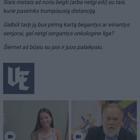
Šiais metais aš noriu bėgti (arba netgi eiti) su tais,
kurie pasirinks trumpiausią distanciją.
Galbūt tarp jų bus pirmą kartą bėgantys ar einantys
senjorai, gal netgi sergantys onkologine liga?
Šiemet aš būsiu su jais ir juos palaikysiu.