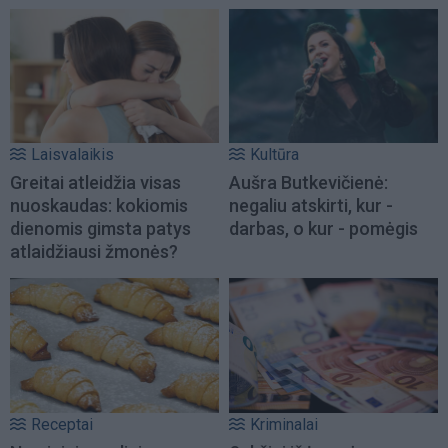
Laisvalaikis
Kultūra
Greitai atleidžia visas
Aušra Butkevičienė:
nuoskaudas: kokiomis
negaliu atskirti, kur -
dienomis gimsta patys
darbas, o kur - pomėgis
atlaidžiausi žmonės?
Receptai
Kriminalai