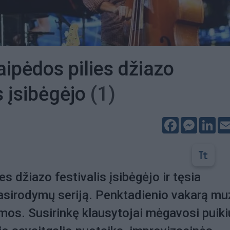
aipėdos pilies džiazo
s įsibėgėjo
(1)
Facebook
Messeng
Lin
es džiazo festivalis įsibėgėjo ir tęsia
asirodymų seriją. Penktadienio vakarą mu
lumos. Susirinkę klausytojai mėgavosi puiki