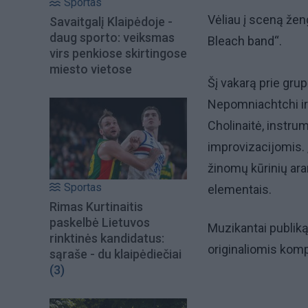
Sportas
Vėliau į sceną žen
Savaitgalį Klaipėdoje -
daug sporto: veiksmas
Bleach band“.
virs penkiose skirtingose
miesto vietose
Šį vakarą prie grup
Nepomniachtchi ir 
Cholinaitė, instru
improvizacijomis.
žinomų kūrinių ara
Sportas
elementais
.
Rimas Kurtinaitis
paskelbė Lietuvos
Muzikantai publik
rinktinės kandidatus:
originaliomis kompo
sąraše - du klaipėdiečiai
(3)