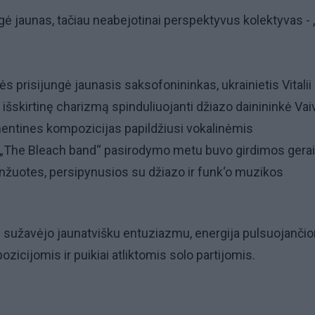
gė jaunas, tačiau neabejotinai perspektyvus kolektyvas -
ės prisijungė jaunasis saksofonininkas, ukrainietis Vitalii
išskirtinę charizmą spinduliuojanti džiazo dainininkė Vai
mentines kompozicijas papildžiusi vokalinėmis
 „The Bleach band“ pasirodymo metu buvo girdimos gerai
nžuotes, persipynusios su džiazo ir funk‘o muzikos
ą sužavėjo jaunatvišku entuziazmu, energija pulsuojančio
zicijomis ir puikiai atliktomis solo partijomis.