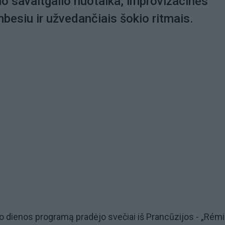
io savaitgalio nuotaika, improvizacinės
esiu ir užvedančiais šokio ritmais.
io dienos
programą pradėjo svečiai iš Prancūzijos - „Rémi