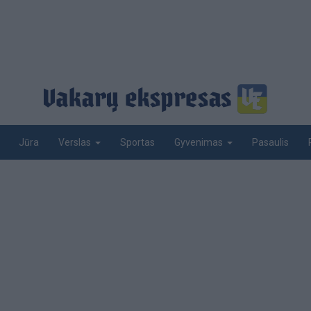
Jūra
Sportas
Pasaulis
Verslas
Gyvenimas