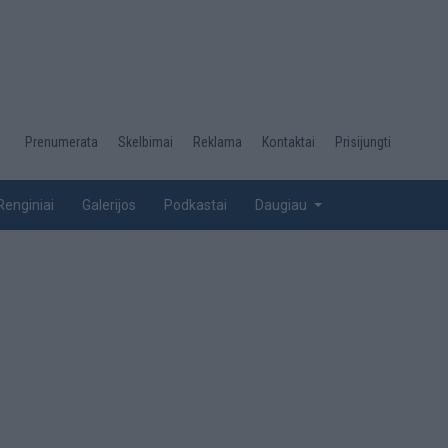
Desktop
Prenumerata
Skelbimai
Reklama
Kontaktai
Prisijungti
menu
top
Renginiai
Galerijos
Podkastai
Daugiau