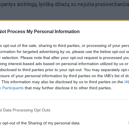
ojantys aistringą, lyrišką džiazą su nejučia prasiveržianči
 išgirsti pažįstamų prancūziškų melodijų motyvus,
Not Process My Personal Information
vangardinio džiazo improvizacijomis. Jų muzika tarsi lėt
to opt-out of the sale, sharing to third parties, or processing of your per
saulės nutviekstomis Paryžiaus gatvėmis, lyg žydinčių l
formation for targeted advertising by us, please use the below opt-out s
inys į skruostą, prancūziškai vadinamas „bizu“.
r selection. Please note that after your opt-out request is processed y
eing interest-based ads based on personal information utilized by us or
disclosed to third parties prior to your opt-out. You may separately opt-
jo šiltą, jaukų ir labai artimą džiazą.
losure of your personal information by third parties on the IAB’s list of
. This information may also be disclosed by us to third parties on the
IA
kti, įsiklausyti ir leistis nešamiems pojūčių.
Participants
that may further disclose it to other third parties.
l Data Processing Opt Outs
o opt-out of the Sharing of my personal data.