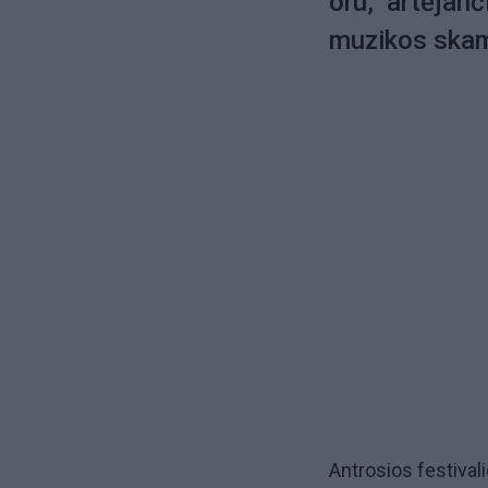
oru, artėjanč
muzikos skamb
Antrosios festival