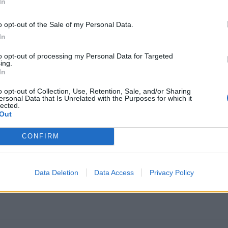
In
o opt-out of the Sale of my Personal Data.
In
to opt-out of processing my Personal Data for Targeted
ing.
In
o opt-out of Collection, Use, Retention, Sale, and/or Sharing
ersonal Data that Is Unrelated with the Purposes for which it
lected.
omiausi
Out
Mirė garsi lietuvių aktorė: „Jos vaidmenys išliks Lietuv
CONFIRM
teatro istorijoje“
Data Deletion
Data Access
Privacy Policy
Pelių ir žiurkių baubas: kas graužikus gąsdina labiau ne
nuodai