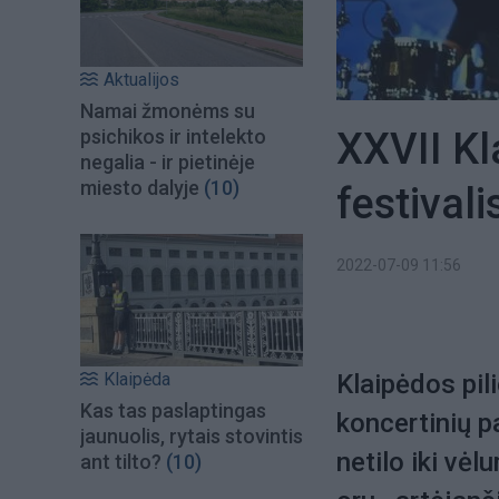
Aktualijos
Namai žmonėms su
XXVII Kl
psichikos ir intelekto
negalia - ir pietinėje
miesto dalyje
(10)
festivali
2022-07-09 11:56
Klaipėda
Klaipėdos pili
Kas tas paslaptingas
koncertinių p
jaunuolis, rytais stovintis
netilo iki vė
ant tilto?
(10)