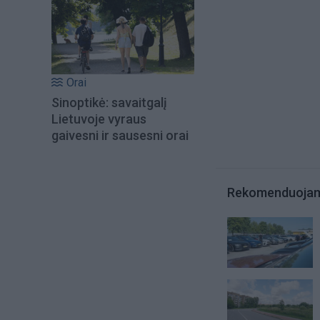
Orai
Sinoptikė: savaitgalį
Lietuvoje vyraus
gaivesni ir sausesni orai
Rekomenduoja