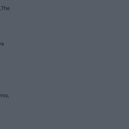
 „The
va
mis,