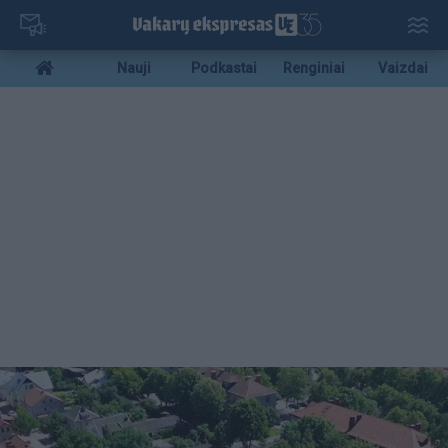
Pereiti
į
pagrindinį
Mobile
Nauji
Podkastai
Renginiai
Vaizdai
turinį
menu
bottom