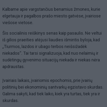
Kalbame apie vargstančius benamius žmones, kurie
elgetauja ir pagalbos prašo miesto gatvėse, įvairiose
viešose vietose.
Šis socialinis reiškinys senas kaip pasaulis. Ne veltui
iš gilios praeities atėjusi liaudies išmintis byloja, kad
„Tiurmos, lazdos ir ubago terbos neišsižadėk
niekados“. Tai tarsi signalizuoja, kad nuo nelaimių ir
sudėtingų gyvenimo situacijų niekada ir niekas nėra
apdraustas.
Įvairiais laikais, įvairiomis epochomis, prie įvairių
politinių bei ekonominių santvarkų egzistavo skurdas.
Galima sakyti, kad tiek laiko, kiek yra turtas, tiek yra ir
skurdas.