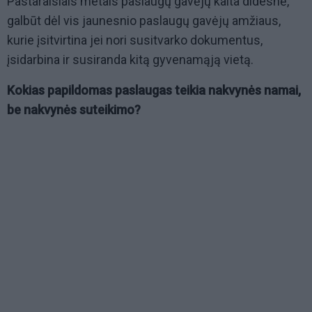
Pastaraisiais metais paslaugų gavėjų kaita didesnė,
galbūt dėl vis jaunesnio paslaugų gavėjų amžiaus,
kurie įsitvirtina jei nori susitvarko dokumentus,
įsidarbina ir susiranda kitą gyvenamąją vietą.
Kokias papildomas paslaugas teikia nakvynės namai,
be nakvynės suteikimo?