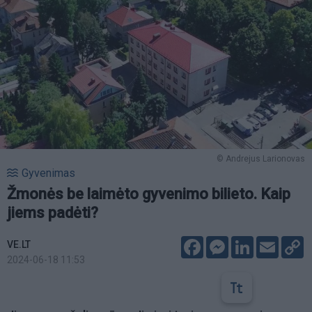
© Andrejus Larionovas
Gyvenimas
Žmonės be laimėto gyvenimo bilieto. Kaip
jiems padėti?
Facebook
Messenger
LinkedIn
Email
C
VE.LT
L
2024-06-18 11:53