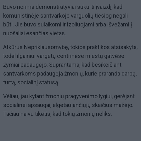
Buvo norima demonstratyviai sukurti įvaizdį, kad
komunistinėje santvarkoje varguolių tiesiog negali
būti. Jie buvo sulaikomi ir izoliuojami arba išvežami į
nuošaliai esančias vietas.
Atkūrus Nepriklausomybę, tokios praktikos atsisakyta,
todėl ilgainiui vargetų centrinėse miestų gatvėse
žymiai padaugėjo. Suprantama, kad besikeičiant
santvarkoms padaugėja žmonių, kurie praranda darbą,
turtą, socialinį statusą.
Vėliau, jau kylant žmonių pragyvenimo lygiui, gerėjant
socialinei apsaugai, elgetaujančiųjų skaičius mažėjo.
Tačiau naivu tikėtis, kad tokių žmonių neliks.