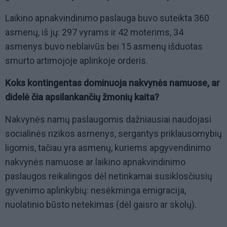
Laikino apnakvindinimo paslauga buvo suteikta 360
asmenų, iš jų: 297 vyrams ir 42 moterims, 34
asmenys buvo neblaivūs bei 15 asmenų išduotas
smurto artimojoje aplinkoje orderis.
Koks kontingentas dominuoja nakvynės namuose, ar
didelė čia apsilankančių žmonių kaita?
Nakvynės namų paslaugomis dažniausiai naudojasi
socialinės rizikos asmenys, sergantys priklausomybių
ligomis, tačiau yra asmenų, kuriems apgyvendinimo
nakvynės namuose ar laikino apnakvindinimo
paslaugos reikalingos dėl netinkamai susiklosčiusių
gyvenimo aplinkybių: nesėkminga emigracija,
nuolatinio būsto netekimas (dėl gaisro ar skolų).