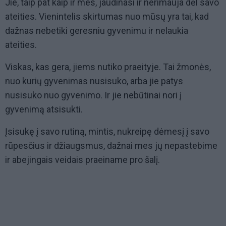
Jie, taip pat kaip ir mes, jaudinasi ir nerimauja dėl savo
ateities. Vienintelis skirtumas nuo mūsų yra tai, kad
dažnas nebetiki geresniu gyvenimu ir nelaukia
ateities.
Viskas, kas gera, jiems nutiko praeityje. Tai žmonės,
nuo kurių gyvenimas nusisuko, arba jie patys
nusisuko nuo gyvenimo. Ir jie nebūtinai nori į
gyvenimą atsisukti.
Įsisukę į savo rutiną, mintis, nukreipę dėmesį į savo
rūpesčius ir džiaugsmus, dažnai mes jų nepastebime
ir abejingais veidais praeiname pro šalį.