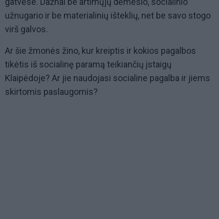
gatvėse. Dažnai be artimųjų dėmesio, socialinio
užnugario ir be materialinių išteklių, net be savo stogo
virš galvos.
Ar šie žmonės žino, kur kreiptis ir kokios pagalbos
tikėtis iš socialinę paramą teikiančių įstaigų
Klaipėdoje? Ar jie naudojasi socialine pagalba ir jiems
skirtomis paslaugomis?