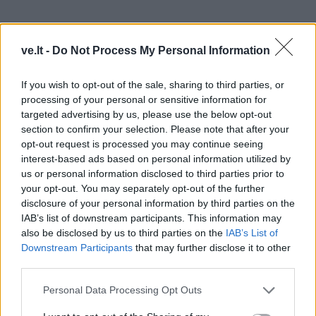
ve.lt -
Do Not Process My Personal Information
Ar iš viso yra sukurtos durys, per kurias žingsnis po
žingsnio galima grįžti į visavertį gyvenimą? Pagaliau ar
If you wish to opt-out of the sale, sharing to third parties, or
yra norinčiųjų tas duris praverti? Galbūt toks gyvenimo
processing of your personal or sensitive information for
būdas yra sąmoningas pasirinkimas?
targeted advertising by us, please use the below opt-out
section to confirm your selection. Please note that after your
Apie tai kalbamės su Klaipėdos nakvynės namų
opt-out request is processed you may continue seeing
interest-based ads based on personal information utilized by
vadove Alma Kontrimaite.
us or personal information disclosed to third parties prior to
your opt-out. You may separately opt-out of the further
Trumpai pristatykite savo vadovaujamos įstaigos
disclosure of your personal information by third parties on the
veiklą, kokie jos tikslai, planai.
IAB’s list of downstream participants. This information may
also be disclosed by us to third parties on the
IAB’s List of
BĮ Klaipėdos miesto nakvynės namai - tai įstaiga,
Downstream Participants
that may further disclose it to other
third parties.
teikianti socialinės priežiūros paslaugas Klaipėdos
miesto gyventojams.
Personal Data Processing Opt Outs