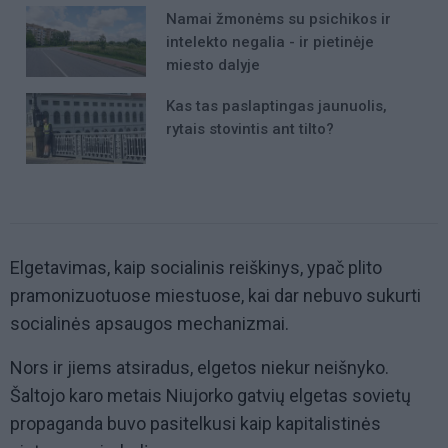
Namai žmonėms su psichikos ir
intelekto negalia - ir pietinėje
miesto dalyje
Kas tas paslaptingas jaunuolis,
rytais stovintis ant tilto?
Elgetavimas, kaip socialinis reiškinys, ypač plito
pramonizuotuose miestuose, kai dar nebuvo sukurti
socialinės apsaugos mechanizmai.
Nors ir jiems atsiradus, elgetos niekur neišnyko.
Šaltojo karo metais Niujorko gatvių elgetas sovietų
propaganda buvo pasitelkusi kaip kapitalistinės