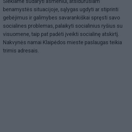
Siekiame sudaryti asmeniui, atsidūrusiam
benamystės situacijoje, sąlygas ugdyti ar stiprinti
gebėjimus ir galimybes savarankiškai spręsti savo
socialines problemas, palaikyti socialinius ryšius su
visuomene, taip pat padėti įveikti socialinę atskirtį.
Nakvynės namai Klaipėdos mieste paslaugas teikia
trimis adresais.