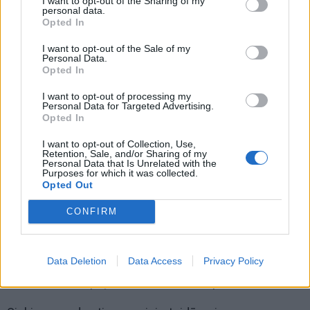
I want to opt-out of the Sharing of my
personal data.
Opted In
I want to opt-out of the Sale of my
Personal Data.
Opted In
I want to opt-out of processing my
Personal Data for Targeted Advertising.
Opted In
I want to opt-out of Collection, Use,
Retention, Sale, and/or Sharing of my
Personal Data that Is Unrelated with the
Purposes for which it was collected.
Opted Out
Nakvynės namų tikslas - padėti Klaipėdos miesto
CONFIRM
gyventojams benamystės atvejais, organizuojant
pagalbą, užtikrinant rūpinimąsi asmens gyvenimu ir
Data Deletion
Data Access
Privacy Policy
dalyvavimu darbo rinkoje, stiprinant motyvaciją
savarankiškai spręsti savo socialines problemas.