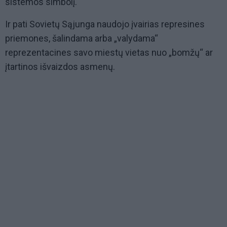
sistemos simbolį.
Ir pati Sovietų Sąjunga naudojo įvairias represines
priemones, šalindama arba „valydama“
reprezentacines savo miestų vietas nuo „bomžų“ ar
įtartinos išvaizdos asmenų.