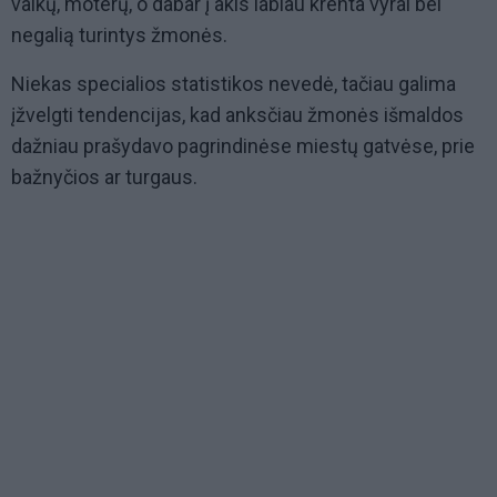
vaikų, moterų, o dabar į akis labiau krenta vyrai bei
negalią turintys žmonės.
Niekas specialios statistikos nevedė, tačiau galima
įžvelgti tendencijas, kad anksčiau žmonės išmaldos
dažniau prašydavo pagrindinėse miestų gatvėse, prie
bažnyčios ar turgaus.