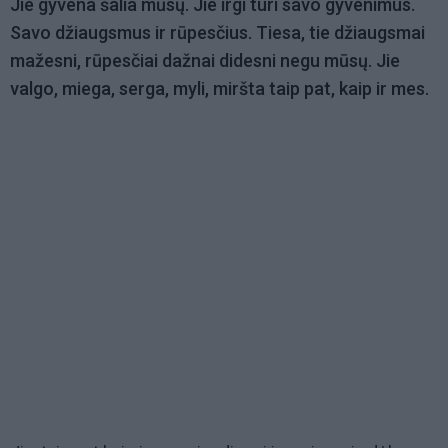
Jie gyvena šalia mūsų. Jie irgi turi savo gyvenimus.
Savo džiaugsmus ir rūpesčius. Tiesa, tie džiaugsmai
mažesni, rūpesčiai dažnai didesni negu mūsų. Jie
valgo, miega, serga, myli, miršta taip pat, kaip ir mes.