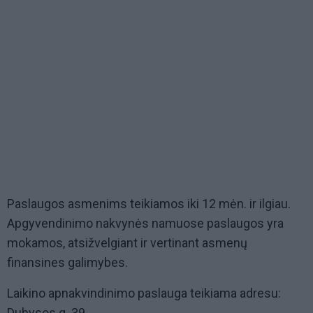
Paslaugos asmenims teikiamos iki 12 mėn. ir ilgiau.
Apgyvendinimo nakvynės namuose paslaugos yra
mokamos, atsižvelgiant ir vertinant asmenų
finansines galimybes.
Laikino apnakvindinimo paslauga teikiama adresu:
Dubysos g. 39.