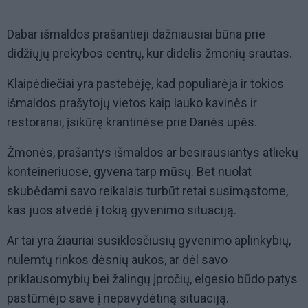
Dabar išmaldos prašantieji dažniausiai būna prie
didžiųjų prekybos centrų, kur didelis žmonių srautas.
Klaipėdiečiai yra pastebėję, kad populiarėja ir tokios
išmaldos prašytojų vietos kaip lauko kavinės ir
restoranai, įsikūrę krantinėse prie Danės upės.
Žmonės, prašantys išmaldos ar besirausiantys atliekų
konteineriuose, gyvena tarp mūsų. Bet nuolat
skubėdami savo reikalais turbūt retai susimąstome,
kas juos atvedė į tokią gyvenimo situaciją.
Ar tai yra žiauriai susiklosčiusių gyvenimo aplinkybių,
nulemtų rinkos dėsnių aukos, ar dėl savo
priklausomybių bei žalingų įpročių, elgesio būdo patys
pastūmėjo save į nepavydėtiną situaciją.