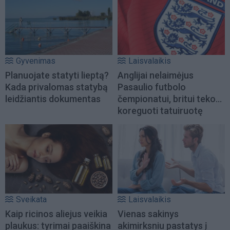
Gyvenimas
Laisvalaikis
Planuojate statyti lieptą?
Anglijai nelaimėjus
Kada privalomas statybą
Pasaulio futbolo
leidžiantis dokumentas
čempionatui, britui teko...
koreguoti tatuiruotę
Sveikata
Laisvalaikis
Kaip ricinos aliejus veikia
Vienas sakinys
plaukus: tyrimai paaiškina
akimirksniu pastatys į