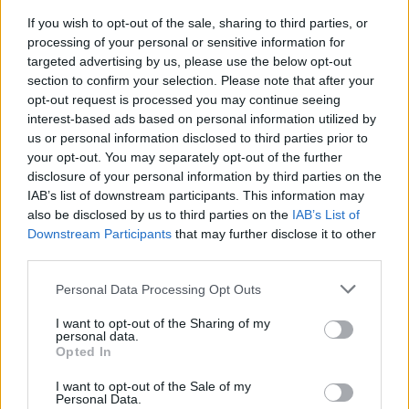
TAIP PAT SKAITYKITE
If you wish to opt-out of the sale, sharing to third parties, or
processing of your personal or sensitive information for
targeted advertising by us, please use the below opt-out
section to confirm your selection. Please note that after your
opt-out request is processed you may continue seeing
interest-based ads based on personal information utilized by
us or personal information disclosed to third parties prior to
your opt-out. You may separately opt-out of the further
disclosure of your personal information by third parties on the
Žmonės
Žmonės
IAB’s list of downstream participants. This information may
Šarūnas Jasikevičius
Mirė vienas aukščiausių
also be disclosed by us to third parties on the
IAB’s List of
lepina atostogų kadrais:
pasaulio žmonių – jauno
Downstream Participants
that may further disclose it to other
third parties.
nuo žmonos neįmanoma
vyro mirtis sukrėtė
atitraukti akių
gerbėjus
Personal Data Processing Opt Outs
I want to opt-out of the Sharing of my
personal data.
Opted In
I want to opt-out of the Sale of my
Personal Data.