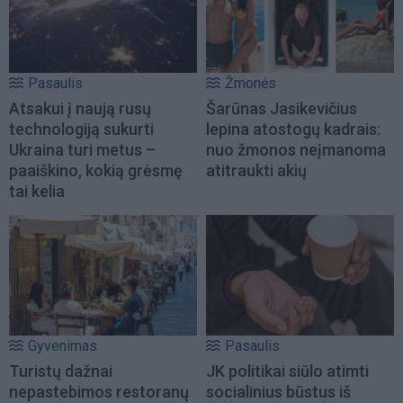
Pasaulis
Žmonės
Atsakui į naują rusų
Šarūnas Jasikevičius
technologiją sukurti
lepina atostogų kadrais:
Ukraina turi metus –
nuo žmonos neįmanoma
paaiškino, kokią grėsmę
atitraukti akių
tai kelia
Gyvenimas
Pasaulis
Turistų dažnai
JK politikai siūlo atimti
nepastebimos restoranų
socialinius būstus iš