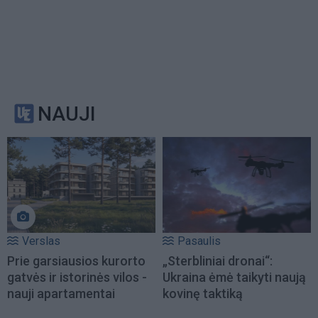
NAUJI
Verslas
Pasaulis
Prie garsiausios kurorto
„Sterbliniai dronai“:
gatvės ir istorinės vilos -
Ukraina ėmė taikyti naują
nauji apartamentai
kovinę taktiką