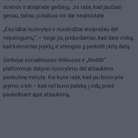
scenos ir atsiprašė gerbėjų. Jis rašė, kad jaučiasi
geriau, tačiau jo balsas vis dar neatsistatė.
„Esu labai nusivylęs ir nuoširdžiai atsiprašau dėl
nepatogumų“, – teigė jis, pridurdamas, kad darė viską,
kad koncertas įvyktų, ir stengsis jį perkelti į kitą datą.
Gerbėjai socialiniuose tinkluose ir „Reddit“
platformoje dalijosi nusivylimu dėl atšaukimo
paskutinę minutę. Kai kurie rašė, kad jau buvo prie
įėjimo, o kiti – kad net buvo patekę į vidų prieš
paskelbiant apie atšaukimą.