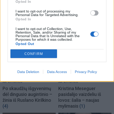
Opted In
Žmonės
Žmonės
I want to opt-out of processing my
Pareigūnams nepavyksta
Reveka Devolskytė
Personal Data for Targeted Advertising.
Opted In
baigti narkotikų
prisiminė, iki ko nuvedė
disponavimu įtariamo
desperatiškas noras
I want to opt-out of Collection, Use,
Olego Šurajevo bylos
sulieknėti: apie pasekmes
Retention, Sale, and/or Sharing of my
Personal Data that Is Unrelated with the
negalvojau
Purposes for which it was collected.
Opted Out
CONFIRM
Data Deletion
Data Access
Privacy Policy
Žmonės
Žmonės
Po skaudžių išgyvenimų
Kristina Meseguer
dėl dingusio augintinio –
pasidalijo vaizdeliu iš
žinia iš Ruslano Kirilkino
lovos: šalia – naujas
(4)
mylimasis
(1)