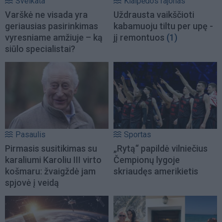
Sveikata
Klaipėdos rajonas
Varškė ne visada yra
Uždrausta vaikščioti
geriausias pasirinkimas
kabamuoju tiltu per upę -
vyresniame amžiuje – ką
jį remontuos
(1)
siūlo specialistai?
Pasaulis
Sportas
Pirmasis susitikimas su
„Rytą“ papildė vilniečius
karaliumi Karoliu III virto
Čempionų lygoje
košmaru: žvaigždė jam
skriaudęs amerikietis
spjovė į veidą