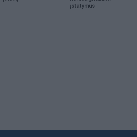
įstatymus
Load
More