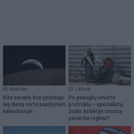
Mokslas
Lietuva
Kita savaitė bus ypatinga:
Po paauglių smurto
šią dieną verta pasižymėti
protrūkių – specialistų
kalendoriuje
žodis: kodėl jie smurtą
paverčia reginiu?