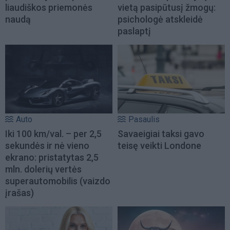
liaudiškos priemonės
vietą pasipūtusį žmogų:
naudą
psichologė atskleidė
paslaptį
Auto
Pasaulis
Iki 100 km/val. – per 2,5
Savaeigiai taksi gavo
sekundės ir nė vieno
teisę veikti Londone
ekrano: pristatytas 2,5
mln. dolerių vertės
superautomobilis (vaizdo
įrašas)