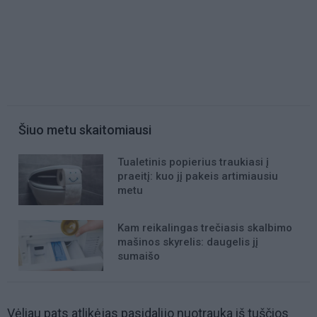
Šiuo metu skaitomiausi
Tualetinis popierius traukiasi į
praeitį: kuo jį pakeis artimiausiu
metu
Kam reikalingas trečiasis skalbimo
mašinos skyrelis: daugelis jį
sumaišo
Vėliau pats atlikėjas pasidalijo nuotrauka iš tuščios