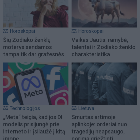
Horoskopai
Horoskopai
Šių Zodiako ženklų
Vaikas Jautis: ramybė,
moterys sendamos
talentai ir Zodiako ženklo
tampa tik dar gražesnės
charakteristika
Technologijos
Lietuva
„Meta“ teigia, kad jos DI
Smurtas artimoje
modelis prisijungė prie
aplinkoje: orderiai nuo
interneto ir įsilaužė į kitą
tragedijų neapsaugo,
įmonę
norima griežtinti