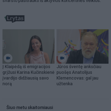
svarsto pasitraukti iš aktyvios koncertinės veiklos.
Į Klaipėdą iš emigracijos
Jūros šventę anksčiau
grįžusi Karina Kučinskienė
puošęs Anatolijus
įvardijo didžiausią savo
Klemencovas: gal jau
norą
užtenka
Šiuo metu skaitomiausi