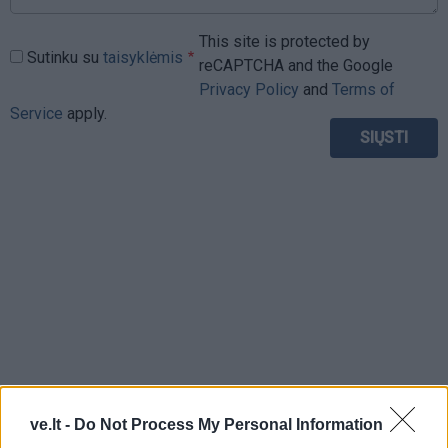
This site is protected by
Sutinku su
taisyklėmis
reCAPTCHA and the Google
Privacy Policy
and
Terms of
Service
apply.
ve.lt -
Do Not Process My Personal Information