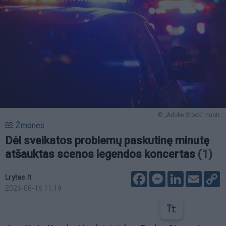
© „Adobe Stock“ nuotr.
Žmonės
Dėl sveikatos problemų paskutinę minutę
atšauktas scenos legendos koncertas
(1)
Facebook
Messenger
LinkedIn
Email
C
Lrytas.lt
L
2026-06-16 11:19