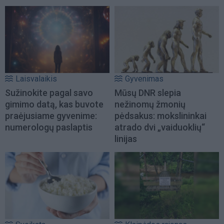
Laisvalaikis
Gyvenimas
Sužinokite pagal savo
Mūsų DNR slepia
gimimo datą, kas buvote
nežinomų žmonių
praėjusiame gyvenime:
pėdsakus: mokslininkai
numerologų paslaptis
atrado dvi „vaiduoklių“
linijas