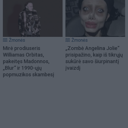
Žmonės
Žmonės
Mirė prodiuseris
„Zombė Angelina Jolie“
Williamas Orbitas,
prisipažino, kaip iš tikrųjų
pakeitęs Madonnos,
sukūrė savo šiurpinantį
„Blur“ ir 1990-ųjų
įvaizdį
popmuzikos skambesį