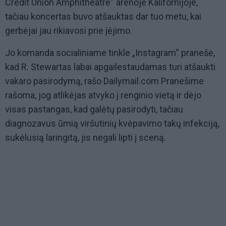
Credit Union Amphitheatre“ arenoje Kalifornijoje,
tačiau koncertas buvo atšauktas dar tuo metu, kai
gerbėjai jau rikiavosi prie įėjimo.
Jo komanda socialiniame tinkle „Instagram“ pranešė,
kad R. Stewartas labai apgailestaudamas turi atšaukti
vakaro pasirodymą, rašo Dailymail.com Pranešime
rašoma, jog atlikėjas atvyko į renginio vietą ir dėjo
visas pastangas, kad galėtų pasirodyti, tačiau
diagnozavus ūmią viršutinių kvėpavimo takų infekciją,
sukėlusią laringitą, jis negali lipti į sceną.