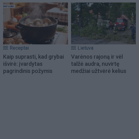
Receptai
Lietuva
Kaip suprasti, kad grybai
Varėnos rajoną ir vėl
išvirė: įvardytas
talžė audra, nuvirtę
pagrindinis požymis
medžiai užtvėrė kelius