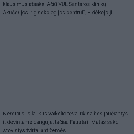
klausimus atsakė. Ačiū VUL Santaros klinikų
Akušerijos ir ginekologijos centrui“, – dėkojo ji.
Neretai susilaukus vaikelio tėvai tikina besijaučiantys
it devintame danguje, tačiau Fausta ir Matas sako
stovintys tvirtai ant žemės.