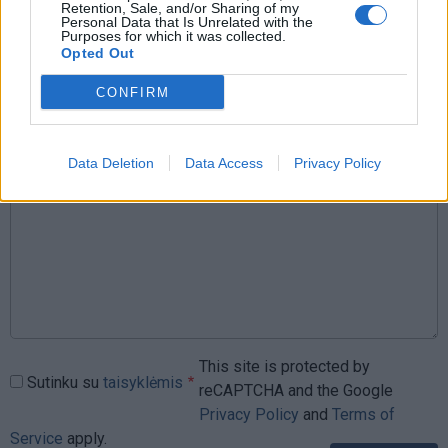
Retention, Sale, and/or Sharing of my
Rašyti komentarą
Personal Data that Is Unrelated with the
Purposes for which it was collected.
Opted Out
Jūsų vardas
CONFIRM
Komentaras
Data Deletion
Data Access
Privacy Policy
This site is protected by
Sutinku su
taisyklėmis
reCAPTCHA and the Google
Privacy Policy
and
Terms of
Service
apply.