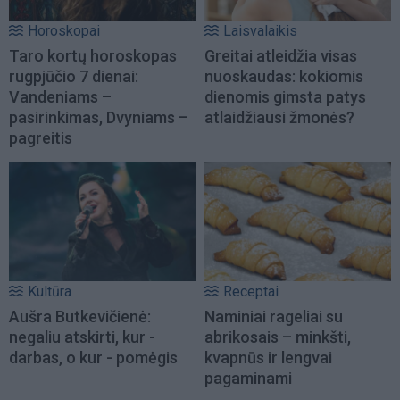
Horoskopai
Laisvalaikis
Taro kortų horoskopas
Greitai atleidžia visas
rugpjūčio 7 dienai:
nuoskaudas: kokiomis
Vandeniams –
dienomis gimsta patys
pasirinkimas, Dvyniams –
atlaidžiausi žmonės?
pagreitis
Kultūra
Receptai
Aušra Butkevičienė:
Naminiai rageliai su
negaliu atskirti, kur -
abrikosais – minkšti,
darbas, o kur - pomėgis
kvapnūs ir lengvai
pagaminami