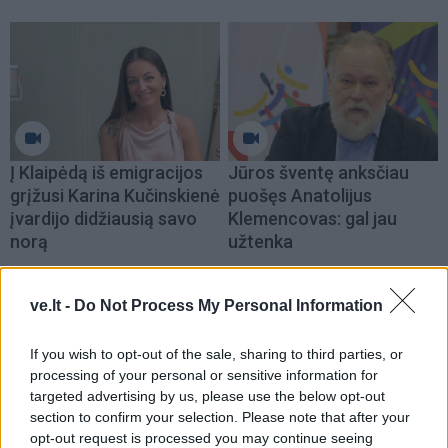
Į Klaipėdą iš emigracijos
Jūros šventę anksčiau
grįžusi Karina Kučinskienė
puošęs Anatolijus
įvardijo didžiausią savo
Klemencovas: gal jau
norą
užtenka
ve.lt -
Do Not Process My Personal Information
Šiuo metu skaitomiausi
If you wish to opt-out of the sale, sharing to third parties, or
processing of your personal or sensitive information for
Dienos horoskopas 12 Zodiako
targeted advertising by us, please use the below opt-out
ženklų: gali būti lengviau nutraukti
section to confirm your selection. Please note that after your
tai, kas nebeveikia
opt-out request is processed you may continue seeing