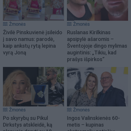
Žmonės
Žmonės
Živilė Pinskuvienė įsileido
Ruslanas Kirilkinas
į savo namus: parodė,
apsipylė ašaromis –
kaip ankstų rytą lepina
Šventojoje dingo mylimas
vyrą Joną
augintinis: „Tikiu, kad
prašys išpirkos“
Žmonės
Žmonės
Po skyrybų su Pikul
Ingos Valinskienės 60-
Dirkstys atskleidė, ką
metis – kupinas