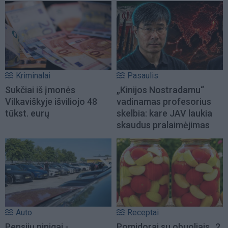
Kriminalai
Pasaulis
Sukčiai iš įmonės
„Kinijos Nostradamu“
Vilkaviškyje išviliojo 48
vadinamas profesorius
tūkst. eurų
skelbia: kare JAV laukia
skaudus pralaimėjimas
Auto
Receptai
Pensijų pinigai -
Pomidorai su obuoliais „2