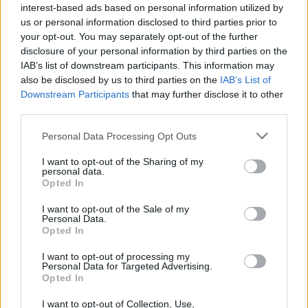
interest-based ads based on personal information utilized by
Padegėjas į kiemą tyliai įsliūkino
us or personal information disclosed to third parties prior to
naktį: tamsą nušvietė pastatą
your opt-out. You may separately opt-out of the further
apėmusi liepsna
disclosure of your personal information by third parties on the
IAB’s list of downstream participants. This information may
Plaukai mažiau riebaluosis: į
also be disclosed by us to third parties on the
IAB’s List of
šampūną tereikia įberti vieną
Downstream Participants
that may further disclose it to other
ingredientą
third parties.
Personal Data Processing Opt Outs
I want to opt-out of the Sharing of my
personal data.
Opted In
Raktažodžiai
fausta marija leščiauskaitė
I want to opt-out of the Sale of my
Personal Data.
Opted In
I want to opt-out of processing my
Personal Data for Targeted Advertising.
Komentarai
Opted In
I want to opt-out of Collection, Use,