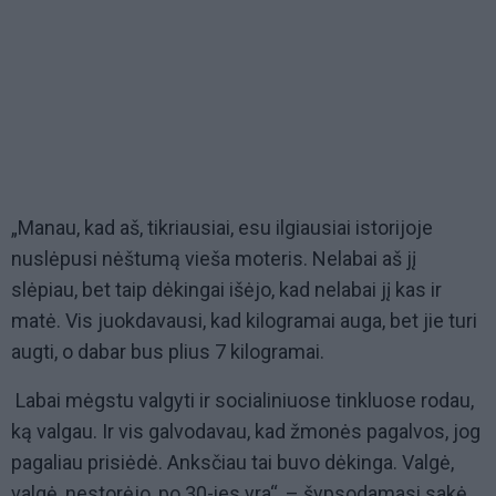
„Manau, kad aš, tikriausiai, esu ilgiausiai istorijoje
nuslėpusi nėštumą vieša moteris. Nelabai aš jį
slėpiau, bet taip dėkingai išėjo, kad nelabai jį kas ir
matė. Vis juokdavausi, kad kilogramai auga, bet jie turi
augti, o dabar bus plius 7 kilogramai.
Labai mėgstu valgyti ir socialiniuose tinkluose rodau,
ką valgau. Ir vis galvodavau, kad žmonės pagalvos, jog
pagaliau prisiėdė. Anksčiau tai buvo dėkinga. Valgė,
valgė, nestorėjo, po 30-ies yra“, – šypsodamasi sakė