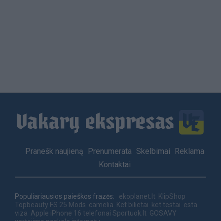
Load
More
Footer
Pranešk naujieną
Prenumerata
Skelbimai
Reklama
menu
Kontaktai
Populiariausios paieškos frazės:
ekoplanet.lt
KlipShop
Topbeauty
FS 25 Mods
camelia
Ket bilietai
ket testai
esta
viza
Apple iPhone 16 telefonai
Sportuok.lt
GOSAVY