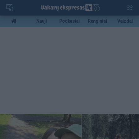
Pereiti
į
pagrindinį
Mobile
Nauji
Podkastai
Renginiai
Vaizdai
turinį
menu
bottom