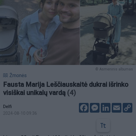
© Asmeninis albumas
Žmonės
Fausta Marija Leščiauskaitė dukrai išrinko
visiškai unikalų vardą
(4)
Facebook
Messenger
LinkedIn
Email
C
Delfi
L
2024-08-10 09:36