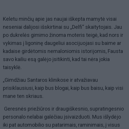
Keletu minčių apie jas naujai iškepta mamytė visai
neseniai dalijosi išskirtinai su „Delfi“ skaitytojais. Jau
po dukrelės gimimo žinoma moteris teigė, kad nors ir
vykimas į ligoninę daugeliui asocijuojasi su baime ar
kadaise girdėtomis nemaloniomis istorijomis, Fausta
savo kailiu esą galėjo įsitikinti, kad tai nėra jokia
taisyklė.
„Gimdžiau Santaros klinikose ir atvažiavau
prisiklausiusi, kaip bus blogai, kaip bus baisu, kaip visi
mane ten skriaus.
Geresnės priežiūros ir draugiškesnio, supratingesnio
personalo nelabai galėčiau įsivaizduoti. Mus išlydėjo
iki pat automobilio su patarimais, raminimais, į visus