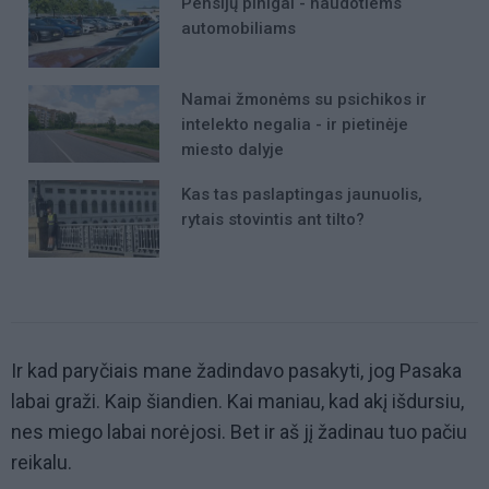
Pensijų pinigai - naudotiems
automobiliams
Namai žmonėms su psichikos ir
intelekto negalia - ir pietinėje
miesto dalyje
Kas tas paslaptingas jaunuolis,
rytais stovintis ant tilto?
Ir kad paryčiais mane žadindavo pasakyti, jog Pasaka
labai graži. Kaip šiandien. Kai maniau, kad akį išdursiu,
nes miego labai norėjosi. Bet ir aš jį žadinau tuo pačiu
reikalu.