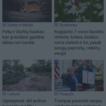
Sodas ir daržas
Gyvenimas
Pelių ir žiurkių baubas:
Rugpjūčio 7-osios liaudies
kas graužikus gąsdina
išmintis: kokius ženklus
labiau nei nuodai
verta stebėti ir ko, pasak
senųjų papročių, reikėtų
vengti
Lietuva
Pasaulis
Ugniagesiai: dėl audros
Trumpas pasirašė naujus