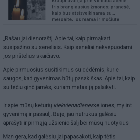
Kraupi avarija prie Vilniaus atėmė
tris brangiausius žmones: pranešė,
kaip bus atsisveikinama su
mergaite, jos mama ir močiute
„Rašau jai dienoraštį. Apie tai, kaip pirmąkart
susipažino su seneliais. Kaip seneliai nekvėpuodami
jos pirštelius skaičiavo.
Apie pirmuosius susitikimus su dėdėmis, kurie
saugos, kad gyvenimas būtų pasakiškas. Apie tai, kaip
su tėčiu ginčijamės, kuriam metas ją palaikyti.
Ir apie mūsų keturių
kiekvienadienes
keliones, mylint
gyvenimą ir pasaulį. Beje, jau netrukus galėsiu
aprašyti ir pirmąją užsienio šalį bei mūsų nuotykius
Man gera, kad galėsiu jai papasakoti, kaip tėtis