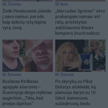
Žmonės
Auto
Živilė Pinskuvienė įsileido
„Mercedes Sprinter“ virto
į savo namus: parodė,
prabangiais namais ant
kaip ankstų rytą lepina
ratų: pristatytas
vyrą Joną
aukščiausios klasės
kemperis (nuotraukos)
Žmonės
Žmonės
Ruslanas Kirilkinas
Po skyrybų su Pikul
apsipylė ašaromis –
Dirkstys atskleidė, ką
Šventojoje dingo mylimas
planuoja daryti su 10
augintinis: „Tikiu, kad
tūkst. kainavusiu
prašys išpirkos“
sužadėtuvių žiedu