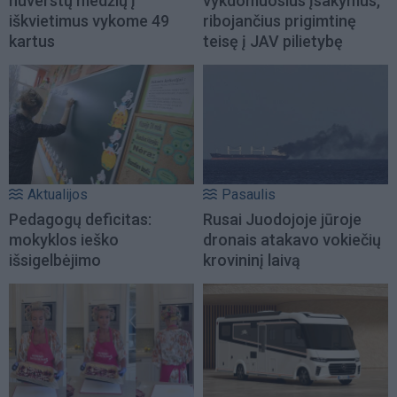
nuverstų medžių į
vykdomuosius įsakymus,
iškvietimus vykome 49
ribojančius prigimtinę
kartus
teisę į JAV pilietybę
Aktualijos
Pasaulis
Pedagogų deficitas:
Rusai Juodojoje jūroje
mokyklos ieško
dronais atakavo vokiečių
išsigelbėjimo
krovininį laivą