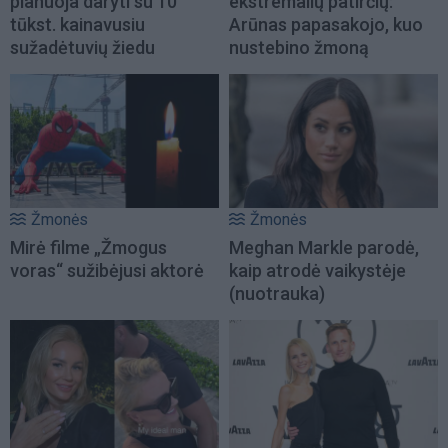
planuoja daryti su 10
ekstremalių patirčių:
tūkst. kainavusiu
Arūnas papasakojo, kuo
sužadėtuvių žiedu
nustebino žmoną
Žmonės
Žmonės
Mirė filme „Žmogus
Meghan Markle parodė,
voras“ sužibėjusi aktorė
kaip atrodė vaikystėje
(nuotrauka)