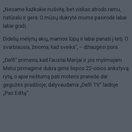
„Nesame kažkokie nušvitę, bet viskas atrodo ramu,
natūralu ir gera. O mūsų dukrytė mums pasirodė labai
labai graži.
Didelių mėlynų akių, mamos lūpų ir labai panaši į tėtį. O
svarbiausia, žinoma, kad sveika“, – džiaugėsi pora.
„Delfi“ primena, kad Faustai Marijai ir jos mylimajam
Matui pirmagimė dukra gimė liepos 22-osios ankstyvą
rytą, o apie nėštumą pati moteris pranešė dar
gegužės pradžioje, dalyvaudama „Delfi TV“ laidoje
„Pas Editą“.