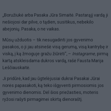
„Boružiukė arba Pasaka Jūra Simaitė. Pastarąjį vardą ji
nešiojosi dar pilve, o tądien, susitikus, nebekilo
abejonių. Pasaka, o ne vaikas.
Mūsų užduotis – tik nesugadinti jos gyvenimo
pasakos, o ji jau atsinešė visą gerumą, visą kantrybę ir
viską, į ką žmoguje gražu žiūrėti“, –
Instagrame,
pirmą
kartą atskleisdama dukros vardą, rašė Fausta Marija
Leščiauskaitė.
Ji pridūrė, kad jau ūgtelėjusiai dukrai Pasakai Jūrai
norės papasakoti, ką teko išgyventi pirmosiomis jos
gyvenimo dienomis. Dėl šios priežasties, moteris
ryžosi rašyti pirmagimei skirtą dienoraštį.