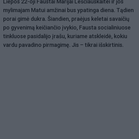
Liepos 22-oji Faustai Marijai Leščiauskaitei ir jos
mylimajam Matui amžinai bus ypatinga diena. Tądien
porai gimė dukra. Šiandien, praėjus keletai savaičių
po gyvenimą keičiančio įvykio, Fausta socialiniuose
tinkluose pasidalijo įrašu, kuriame atskleidė, kokiu
vardu pavadino pirmagimę. Jis – tikrai išskirtinis.