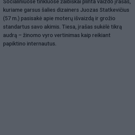
Socialiniuose tinkluose žaibiškai plinta vaizdo įrašas,
kuriame garsus šalies dizainers Juozas Statkevičius
(57 m.) pasisakė apie moterų išvaizdą ir grožio
standartus savo akimis. Tiesa, įrašas sukėlė tikrą
audrą – žinomo vyro vertinimas kaip reikiant
papiktino internautus.