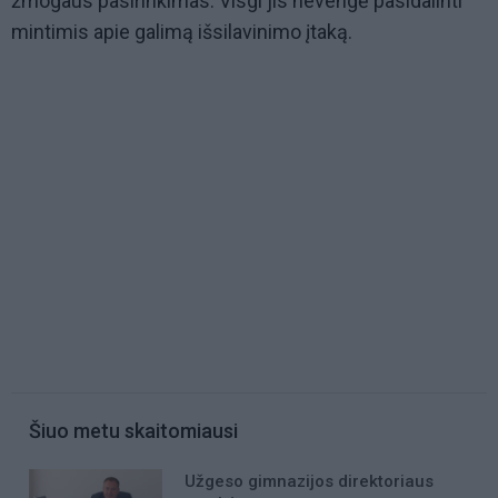
žmogaus pasirinkimas. Visgi jis nevengė pasidalinti
mintimis apie galimą išsilavinimo įtaką.
Šiuo metu skaitomiausi
Užgeso gimnazijos direktoriaus