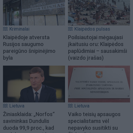
Kriminalai
Klaipėdos pulsas
Klaipėdoje atversta
Poilsiautojai mėgaujasi
Rusijos saugumo
įkaitusiu oru: Klaipėdos
pareigūno šnipinėjimo
paplūdimiai – sausakimši
byla
(vaizdo įrašas)
Lietuva
Lietuva
Žiniasklaida: „Norfos“
Vaiko teisių apsaugos
savininkas Dundulis
specialistams vėl
duoda 99,9 proc., kad
nepavyko susitikti su