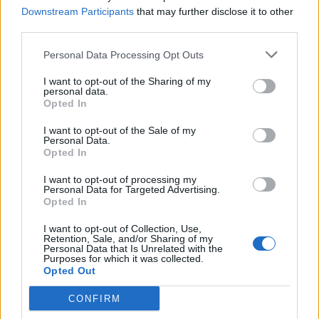
Downstream Participants
that may further disclose it to other
TAIP PAT SKAITYKITE
third parties.
Personal Data Processing Opt Outs
I want to opt-out of the Sharing of my
personal data.
Opted In
I want to opt-out of the Sale of my
Personal Data.
Žmonės
Žmonės
Opted In
Tadas Juodsnukis
Meksikoje tiesioginės
prakalbo apie skaudžią
transliacijos metu
I want to opt-out of processing my
Personal Data for Targeted Advertising.
patirtį: to per jėgą
nušautas garsus
Opted In
neištrinsi
nuomonės formuotojas
I want to opt-out of Collection, Use,
Retention, Sale, and/or Sharing of my
Personal Data that Is Unrelated with the
Purposes for which it was collected.
Opted Out
CONFIRM