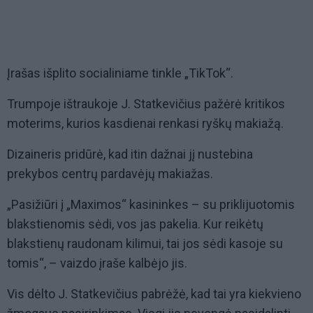
Įrašas išplito socialiniame tinkle „TikTok“.
Trumpoje ištraukoje J. Statkevičius pažėrė kritikos
moterims, kurios kasdienai renkasi ryškų makiažą.
Dizaineris pridūrė, kad itin dažnai jį nustebina
prekybos centrų pardavėjų makiažas.
„Pasižiūri į „Maximos“ kasininkes – su priklijuotomis
blakstienomis sėdi, vos jas pakelia. Kur reikėtų
blakstienų raudonam kilimui, tai jos sėdi kasoje su
tomis“, – vaizdo įraše kalbėjo jis.
Vis dėlto J. Statkevičius pabrėžė, kad tai yra kiekvieno