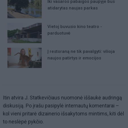
Iki vasaros pabaigos paupyje bus
atidarytas naujas parkas
Vietoj buvusio kino teatro -
parduotuvė
Į restoraną ne tik pavalgyti: vilioja
naujos patirtys ir emocijos
Itin atvira J. Statkevičiaus nuomonė iššaukė audringą
diskusiją. Po įrašu pasipylė internautų komentarai –
kol vieni pritarė dizainerio išsakytoms mintims, kiti dėl
to neslėpė pykčio.