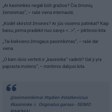
„Ar kasininkės negali būti gražios? Čia žmonių
žeminimas“, – rašė viena internautė.
„Kodėl skirstot žmones? Ar jūs visiems patinkat? Kaip
baisu, pirma pradėkit nuo savęs <...>“, – piktinosi kita.
„Tai kiekvieno žmogaus pasirinkimas“, – rašė dar
viena.
„O kam išvis vertinti ir „kasininke“ vadinti? Gal ji yra
paprasta moteris“, – mintimis dalijosi kita.
@seimorinkimai
#tądien
#statkevicius
#kasininke
♬ Originalus garsas - SEIMO
RINKIMAI