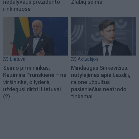
nedalyvaus prezidento
Žlabių šeima
rinkimuose
Lietuva
Aktualijos
Seimo pirmininkas:
Mindaugas Sinkevičius:
Kazimira Prunskienė – ne
nutylėjimas apie Lazdijų
viršininkė, o lyderė,
rajone užpultus
uždegusi dirbti Lietuvai
pasieniečius neatrodo
(2)
tinkamai