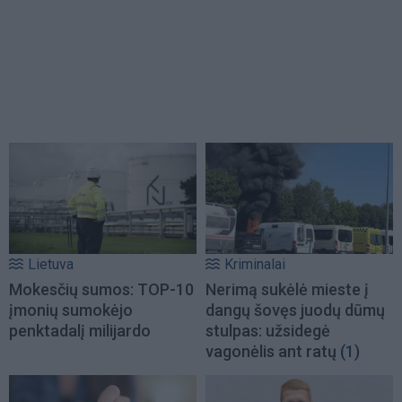
Lietuva
Kriminalai
Mokesčių sumos: TOP-10
Nerimą sukėlė mieste į
įmonių sumokėjo
dangų šovęs juodų dūmų
penktadalį milijardo
stulpas: užsidegė
vagonėlis ant ratų
(1)