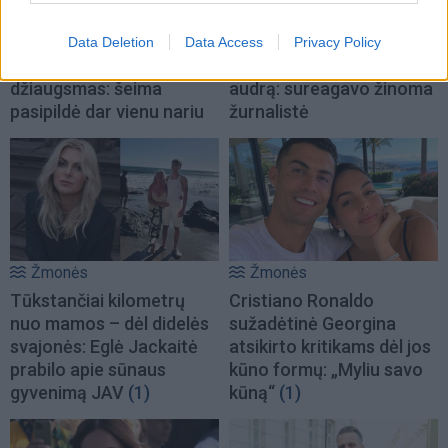
Žmonės
Žmonės
Jungtinės Karalystės
Dainos Bilevičiūtės
Data Deletion
Data Access
Privacy Policy
karališkoje šeimoje –
paviešintas kadras sukėlė
džiaugsmas: šeima
audrą: sureagavo žinoma
pasipildė dar vienu nariu
žurnalistė
Žmonės
Žmonės
Tūkstančiai kilometrų
Cristiano Ronaldo
nuo mamos – dėl didelės
sužadėtinė Georgina
svajonės: Eglė Jackaitė
atsikirto kritikams dėl jos
prabilo apie sūnaus
kūno formų: „Myliu savo
gyvenimą JAV
(1)
kūną“
(1)