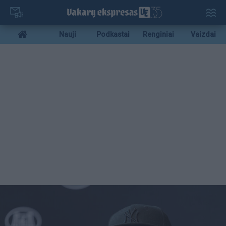
Pereiti
į
pagrindinį
Mobile
Nauji
Podkastai
Renginiai
Vaizdai
turinį
menu
bottom