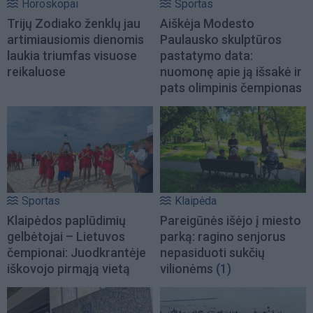
Horoskopai
Sportas
Trijų Zodiako ženklų jau
Aiškėja Modesto
artimiausiomis dienomis
Paulausko skulptūros
laukia triumfas visuose
pastatymo data:
reikaluose
nuomonę apie ją išsakė ir
pats olimpinis čempionas
Sportas
Klaipėda
Klaipėdos paplūdimių
Pareigūnės išėjo į miesto
gelbėtojai – Lietuvos
parką: ragino senjorus
čempionai: Juodkrantėje
nepasiduoti sukčių
iškovojo pirmąją vietą
vilionėms
(1)