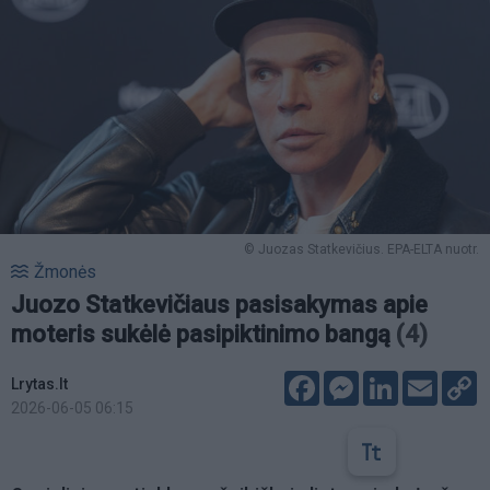
© Juozas Statkevičius. EPA-ELTA nuotr.
Žmonės
Juozo Statkevičiaus pasisakymas apie
moteris sukėlė pasipiktinimo bangą
(4)
Facebook
Messenger
LinkedIn
Email
C
Lrytas.lt
L
2026-06-05 06:15