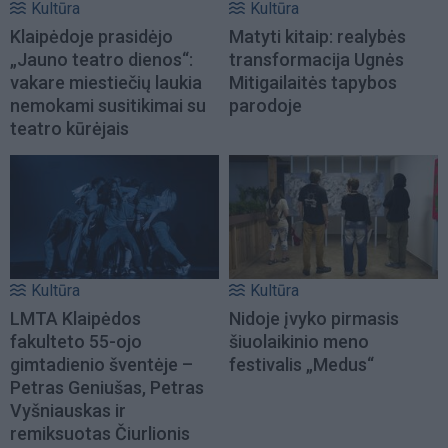
Kultūra
Kultūra
Klaipėdoje prasidėjo
Matyti kitaip: realybės
„Jauno teatro dienos“:
transformacija Ugnės
vakare miestiečių laukia
Mitigailaitės tapybos
nemokami susitikimai su
parodoje
teatro kūrėjais
Kultūra
Kultūra
LMTA Klaipėdos
Nidoje įvyko pirmasis
fakulteto 55-ojo
šiuolaikinio meno
gimtadienio šventėje –
festivalis „Medus“
Petras Geniušas, Petras
Vyšniauskas ir
remiksuotas Čiurlionis