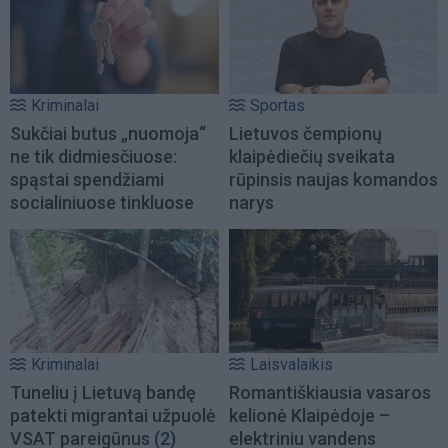
Kriminalai
Sportas
Sukčiai butus „nuomoja“
Lietuvos čempionų
ne tik didmiesčiuose:
klaipėdiečių sveikata
spąstai spendžiami
rūpinsis naujas komandos
socialiniuose tinkluose
narys
Kriminalai
Laisvalaikis
Tuneliu į Lietuvą bandę
Romantiškiausia vasaros
patekti migrantai užpuolė
kelionė Klaipėdoje –
VSAT pareigūnus
(2)
elektriniu vandens