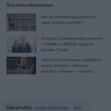
Šiuo metu skaitomiausi
Kas tas paslaptingas jaunuolis,
rytais stovintis ant tilto?
Austėjos Landsbergienės gyvenime
– netikėta ir didžiulė naujiena:
prireikė 7 metų
Taro kortų horoskopas rugpjūčio 5
dienai: Vėžiams – balanso
paieškos, Avinams – svarbūs
patarimai
Raktažodžiai
juozas statkevičius
Ve.lt