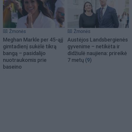
Žmonės
Žmonės
Meghan Markle per 45-ąjį
Austėjos Landsbergienės
gimtadienį sukėlė tikrą
gyvenime – netikėta ir
bangą – pasidalijo
didžiulė naujiena: prireikė
nuotraukomis prie
7 metų
(9)
baseino