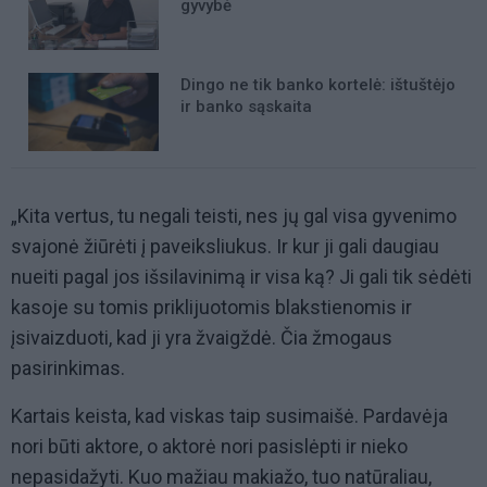
gyvybė
Dingo ne tik banko kortelė: ištuštėjo
ir banko sąskaita
„Kita vertus, tu negali teisti, nes jų gal visa gyvenimo
svajonė žiūrėti į paveiksliukus. Ir kur ji gali daugiau
nueiti pagal jos išsilavinimą ir visa ką? Ji gali tik sėdėti
kasoje su tomis priklijuotomis blakstienomis ir
įsivaizduoti, kad ji yra žvaigždė. Čia žmogaus
pasirinkimas.
Kartais keista, kad viskas taip susimaišė. Pardavėja
nori būti aktore, o aktorė nori pasislėpti ir nieko
nepasidažyti. Kuo mažiau makiažo, tuo natūraliau,