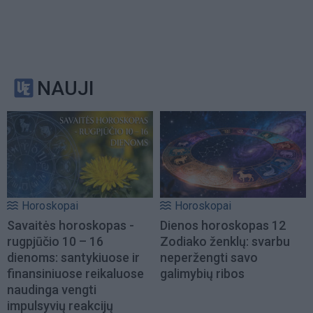
NAUJI
Horoskopai
Horoskopai
Savaitės horoskopas -
Dienos horoskopas 12
rugpjūčio 10 – 16
Zodiako ženklų: svarbu
dienoms: santykiuose ir
neperžengti savo
finansiniuose reikaluose
galimybių ribos
naudinga vengti
impulsyvių reakcijų