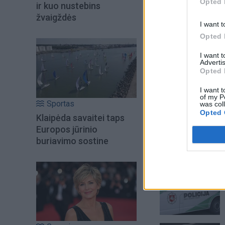
Opted 
ir kuo nustebins
žvaigždės
I want t
Opted 
I want 
Advertis
Opted 
I want t
of my P
Sportas
was col
Opted 
Klaipėda savaitei taps
Europos jūrinio
buriavimo sostine
Šiuo metu skait