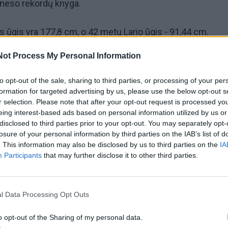
ineso rekordų knyga.
ūgis yra 177,8 cm, o 42 metų Lario ūgis - 91,44 cm.
Not Process My Personal Information
ja prasidėjo prieš kelis dešimtmečius, kai Laris buvo pali
atsidūrė toje pačioje pradinės mokyklos klasėje kaip ir Dž
to opt-out of the sale, sharing to third parties, or processing of your per
formation for targeted advertising by us, please use the below opt-out s
r selection. Please note that after your opt-out request is processed y
is sako, kad nepaprastai džiaugiasi, jog liko antroje klasė
eing interest-based ads based on personal information utilized by us or
disclosed to third parties prior to your opt-out. You may separately opt-
 "Augdami turėjome tą patį draugų būrį ir tarsi sukomės 
losure of your personal information by third parties on the IAB’s list of
. This information may also be disclosed by us to third parties on the
IA
u kol nebuvome vyresni, daug laiko praleisdavome kartu."
Participants
that may further disclose it to other third parties.
ja motoroleriu, vėliau persikėlė į savo namus netoli tos vie
, tačiau prieš tai jis gyveno pas vieną iš artimų Džesikos
l Data Processing Opt Outs
i užsukdavo jo aplankyti.
o opt-out of the Sharing of my personal data.