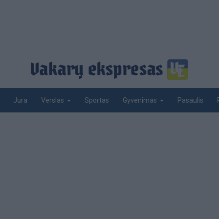
Jūra
Sportas
Pasaulis
Verslas
Gyvenimas