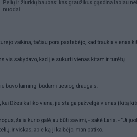
Pelių ir žiurkių baubas: kas graužikus gąsdina labiau ne
nuodai
rėjo vaikiną, tačiau pora pastebėjo, kad traukia vienas ki
 vis sakydavo, kad jie sukurti vienas kitam ir turėtų
 jie buvo laimingi būdami tiesiog draugais.
kai Džesika liko viena, jie staiga pažvelgė vienas į kitą kit
gus, šalia kurio galėjau būti savimi, - sakė Laris. - "Ji ju
lių, ir viskas, apie ką ji kalbėjo, man patiko.