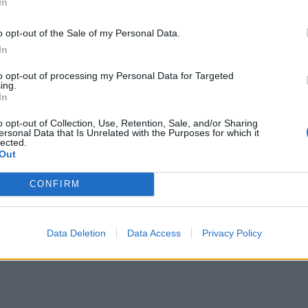
In
o opt-out of the Sale of my Personal Data.
In
to opt-out of processing my Personal Data for Targeted
ing.
In
o opt-out of Collection, Use, Retention, Sale, and/or Sharing
ersonal Data that Is Unrelated with the Purposes for which it
lected.
Out
CONFIRM
omiausi
Data Deletion
Data Access
Privacy Policy
Negrįžo iš Jūros šventės: artimieji laukė dvi savaites