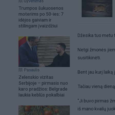
Gyvenimas
Trumpos šukuosenos
moterims po 50-ies: 7
idėjos gaiviam ir
stilingam įvaizdžiui
Džesika tuo metu tu
Netgi žmonės jiems
susitikinėti.
Pasaulis
Bent jau kurį laiką
Zelenskio vizitas
Serbijoje – pirmasis nuo
Tačiau vieną dieną, 
karo pradžios: Belgrade
laukia keblūs pokalbiai
"Ji buvo pirmas žmo
iš mano kvailų juoke