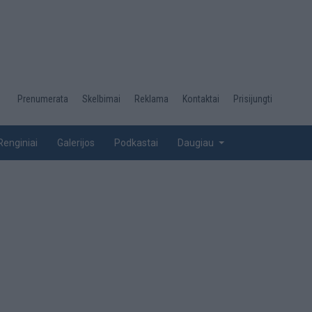
Desktop
Prenumerata
Skelbimai
Reklama
Kontaktai
Prisijungti
menu
top
Renginiai
Galerijos
Podkastai
Daugiau