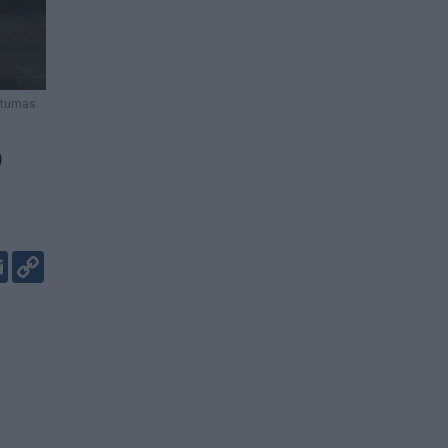
rtumas
o
er
kedIn
Email
Copy
Link