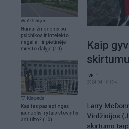
Aktualijos
Namai žmonėms su
psichikos ir intelekto
Kaip gyv
negalia - ir pietinėje
miesto dalyje
(10)
skirtumu:
VE.LT
2024-04-10 19:41
Klaipėda
Larry McDonne
Kas tas paslaptingas
jaunuolis, rytais stovintis
Virdžinijos (
ant tilto?
(10)
skirtumo tarp