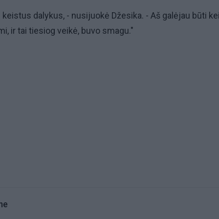
 keistus dalykus, - nusijuokė Džesika. - Aš galėjau būti kei
mi, ir tai tiesiog veikė, buvo smagu."
me