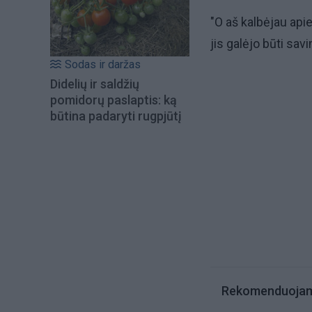
"O aš kalbėjau apie
jis galėjo būti savi
Sodas ir daržas
Didelių ir saldžių
pomidorų paslaptis: ką
būtina padaryti rugpjūtį
Rekomenduoja