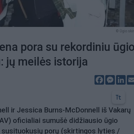
© Ūgio ski
ena pora su rekordiniu ūgi
 jų meilės istorija
Facebook
Messeng
Lin
ll ir Jessica Burns-McDonnell iš Vakarų
JAV) oficialiai sumušė didžiausio ūgio
 susituokusių porų (skirtingos lyties /