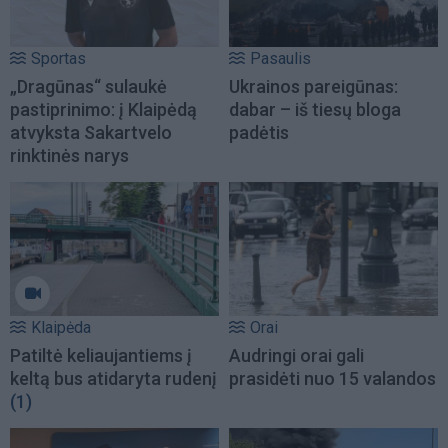
Sportas
Pasaulis
„Dragūnas“ sulaukė
Ukrainos pareigūnas:
pastiprinimo: į Klaipėdą
dabar – iš tiesų bloga
atvyksta Sakartvelo
padėtis
rinktinės narys
Klaipėda
Orai
Patiltė keliaujantiems į
Audringi orai gali
keltą bus atidaryta rudenį
prasidėti nuo 15 valandos
(1)