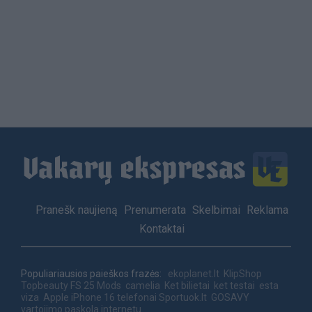
Load
More
Footer
Pranešk naujieną
Prenumerata
Skelbimai
Reklama
menu
Kontaktai
Populiariausios paieškos frazės:
ekoplanet.lt
KlipShop
Topbeauty
FS 25 Mods
camelia
Ket bilietai
ket testai
esta
viza
Apple iPhone 16 telefonai
Sportuok.lt
GOSAVY
vartojimo paskola internetu