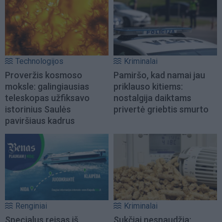
Technologijos
Kriminalai
Proveržis kosmoso
Pamiršo, kad namai jau
moksle: galingiausias
priklauso kitiems:
teleskopas užfiksavo
nostalgija daiktams
istorinius Saulės
privertė griebtis smurto
paviršiaus kadrus
Renginiai
Kriminalai
Specialus reisas iš
Sukčiai nesnaudžia: