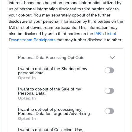
interest-based ads based on personal information utilized by
Žmonės
Žmonės
us or personal information disclosed to third parties prior to
your opt-out. You may separately opt-out of the further
Skiriasi Seimo narys Linas
Paviešino nematytus
disclosure of your personal information by third parties on the
Jonauskas ir jo žmona
kadrus: Inga ir Aivaras
IAB’s list of downstream participants. This information may
Evita: pora kreipėsi į
Stumbrai švenčia
also be disclosed by us to third parties on the
IAB’s List of
teismą
(1)
ypatingą sukaktį
Downstream Participants
that may further disclose it to other
third parties.
Personal Data Processing Opt Outs
I want to opt-out of the Sharing of my
personal data.
Opted In
Žmonės
Žmonės
I want to opt-out of the Sale of my
Personal Data.
Tadas Juodsnukis
Meksikoje tiesioginės
Opted In
prakalbo apie skaudžią
transliacijos metu
I want to opt-out of processing my
patirtį: to per jėgą
nušautas garsus
Personal Data for Targeted Advertising.
neištrinsi
nuomonės formuotojas
Opted In
I want to opt-out of Collection, Use,