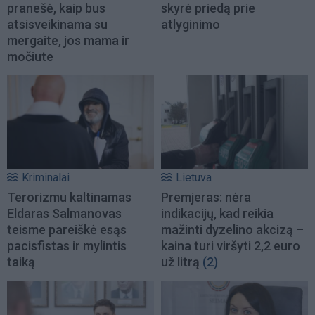
pranešė, kaip bus
skyrė priedą prie
atsisveikinama su
atlyginimo
mergaite, jos mama ir
močiute
Kriminalai
Lietuva
Terorizmu kaltinamas
Premjeras: nėra
Eldaras Salmanovas
indikacijų, kad reikia
teisme pareiškė esąs
mažinti dyzelino akcizą –
pacisfistas ir mylintis
kaina turi viršyti 2,2 euro
taiką
už litrą
(2)