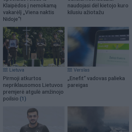
Klaipėdos į nemokamą
naudojasi dėl kietojo kuro
vakarėlį „Viena naktis
kilusiu ažiotažu
Nidoje“!
Lietuva
Verslas
Pirmoji atkurtos
„Enefit“ vadovas palieka
nepriklausomos Lietuvos
pareigas
premjerė atgulė amžinojo
poilsio
(1)