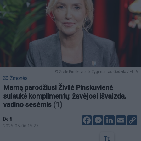
© Živilė Pinskuvienė. Žygimantas Gedvila / ELTA
Žmonės
Mamą parodžiusi Živilė Pinskuvienė
sulaukė komplimentų: žavėjosi išvaizda,
vadino sesėmis
(1)
Facebook
Messenger
LinkedIn
Email
C
Delfi
L
2025-05-06 15:27