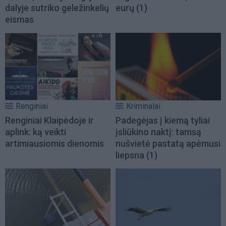
dalyje sutriko geležinkelių
eurų
(1)
eismas
Renginiai
Kriminalai
Renginiai Klaipėdoje ir
Padegėjas į kiemą tyliai
aplink: ką veikti
įsliūkino naktį: tamsą
artimiausiomis dienomis
nušvietė pastatą apėmusi
liepsna
(1)