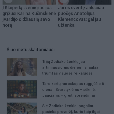
Į Klaipėdą iš emigracijos
Jūros šventę anksčiau
grįžusi Karina Kučinskienė
puošęs Anatolijus
įvardijo didžiausią savo
Klemencovas: gal jau
norą
užtenka
Šiuo metu skaitomiausi
Trijų Zodiako ženklų jau
artimiausiomis dienomis laukia
triumfas visuose reikaluose
Taro kortų horoskopas rugpjūčio 6
dienai: Svarstyklėms – sėkmė,
Jaučiams – greiti sprendimai
Šie Zodiako ženklai pagaliau
pasieks proveržį, kurio taip ilgai