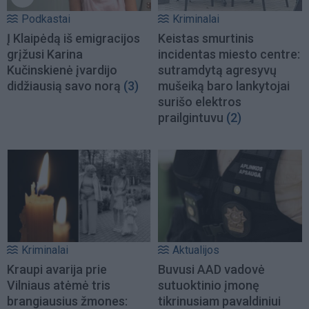
Podkastai
Kriminalai
Į Klaipėdą iš emigracijos
Keistas smurtinis
grįžusi Karina
incidentas miesto centre:
Kučinskienė įvardijo
sutramdytą agresyvų
didžiausią savo norą
(3)
mušeiką baro lankytojai
surišo elektros
prailgintuvu
(2)
Kriminalai
Aktualijos
Kraupi avarija prie
Buvusi AAD vadovė
Vilniaus atėmė tris
sutuoktinio įmonę
brangiausius žmones:
tikrinusiam pavaldiniui