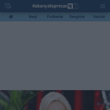
Pereiti
į
pagrindinį
Mobile
Nauji
Podkastai
Renginiai
Vaizdai
turinį
menu
bottom