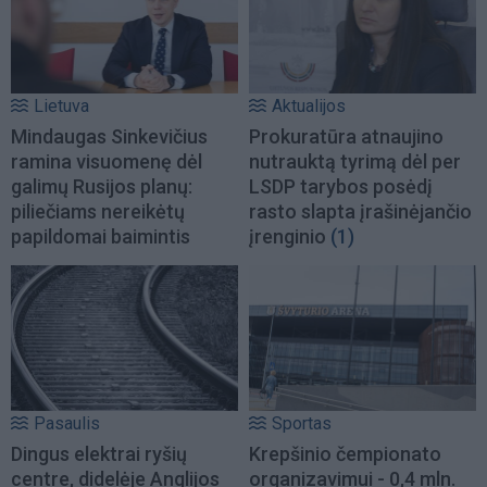
Lietuva
Aktualijos
Mindaugas Sinkevičius
Prokuratūra atnaujino
ramina visuomenę dėl
nutrauktą tyrimą dėl per
galimų Rusijos planų:
LSDP tarybos posėdį
piliečiams nereikėtų
rasto slapta įrašinėjančio
papildomai baimintis
įrenginio
(1)
Pasaulis
Sportas
Dingus elektrai ryšių
Krepšinio čempionato
centre, didelėje Anglijos
organizavimui - 0,4 mln.