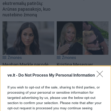
ekstremalių patirčių:
Arūnas papasakojo, kuo
nustebino žmoną
Žmonės
Žmonės
Meghan Markle parodė,
Kristina Meseguer
kaip atrodė vaikystėje
nustebino: parodė naują
ve.lt -
Do Not Process My Personal Information
(nuotrauka)
mylimąjį?
If you wish to opt-out of the sale, sharing to third parties, or
processing of your personal or sensitive information for
targeted advertising by us, please use the below opt-out
section to confirm your selection. Please note that after your
opt-out request is processed you may continue seeing