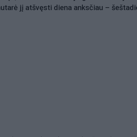
utarė jį atšvęsti diena anksčiau – šeštadi