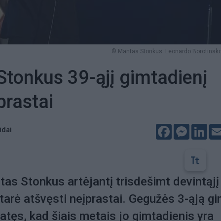
© Mantas Stonkus. Leonardo Borotinsko
tonkus 39-ąjį gimtadienį
prastai
Facebook
Messeng
Lin
idai
s Stonkus artėjantį trisdešimt devintąjį
tarė atšvęsti neįprastai. Gegužės 3-ąją g
atęs, kad šiais metais jo gimtadienis yra