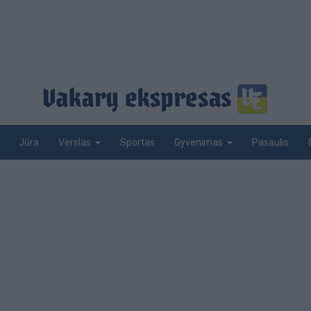
Jūra
Sportas
Pasaulis
Verslas
Gyvenimas