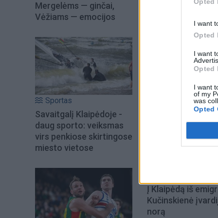
Opted 
Glemžaite, Milda N
Mergelėms — ginčai,
Vėžiams — emocijos
gegužės 20 d.
I want t
Opted 
„Aš jau visas svar
I want 
kitiems duoti, nei
Advertis
Opted 
I want t
of my P
Sportas
was col
Opted 
Savaitgalį Klaipėdoje -
daug sporto: veiksmas
virs penkiose skirtingose
miesto vietose
Į Klaipėdą iš emigr
Kučinskienė įvardi
norą