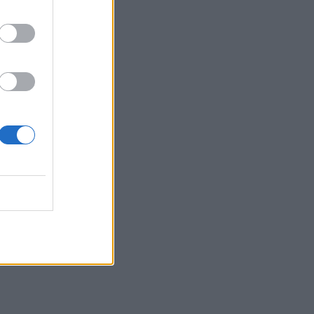
e vyks
abar