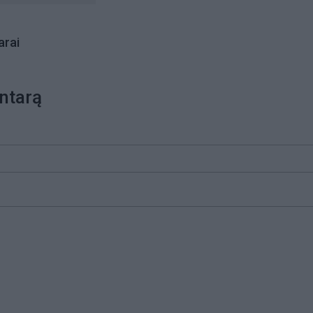
rai
ntarą