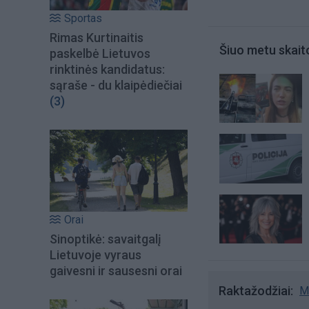
Sportas
Rimas Kurtinaitis
Šiuo metu skait
paskelbė Lietuvos
rinktinės kandidatus:
sąraše - du klaipėdiečiai
(3)
Orai
Sinoptikė: savaitgalį
Lietuvoje vyraus
gaivesni ir sausesni orai
Raktažodžiai
M