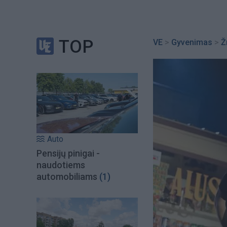
TOP
VE
>
Gyvenimas
>
Ž
Auto
Pensijų pinigai -
naudotiems
automobiliams
(1)