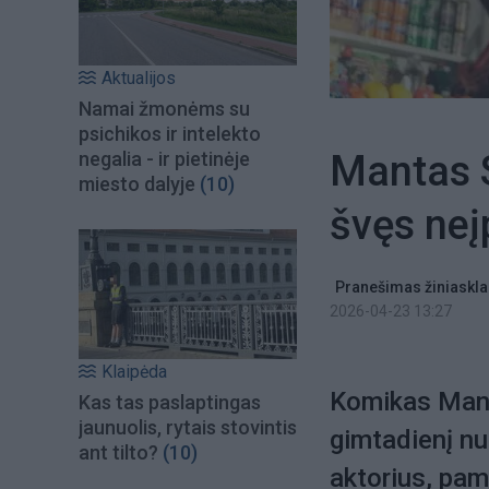
Aktualijos
Namai žmonėms su
psichikos ir intelekto
Mantas S
negalia - ir pietinėje
miesto dalyje
(10)
švęs neį
Pranešimas žiniaskla
2026-04-23 13:27
Klaipėda
Komikas Manta
Kas tas paslaptingas
jaunuolis, rytais stovintis
gimtadienį nu
ant tilto?
(10)
aktorius, pam