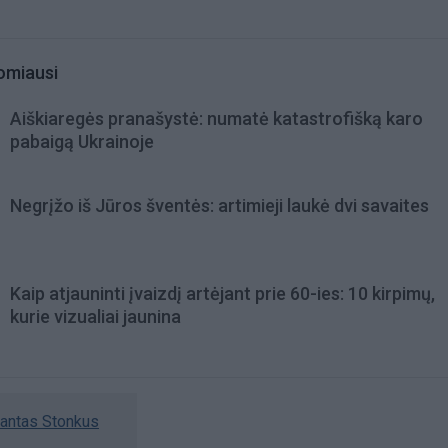
omiausi
Aiškiaregės pranašystė: numatė katastrofišką karo
pabaigą Ukrainoje
Negrįžo iš Jūros šventės: artimieji laukė dvi savaites
Kaip atjauninti įvaizdį artėjant prie 60-ies: 10 kirpimų,
kurie vizualiai jaunina
antas Stonkus