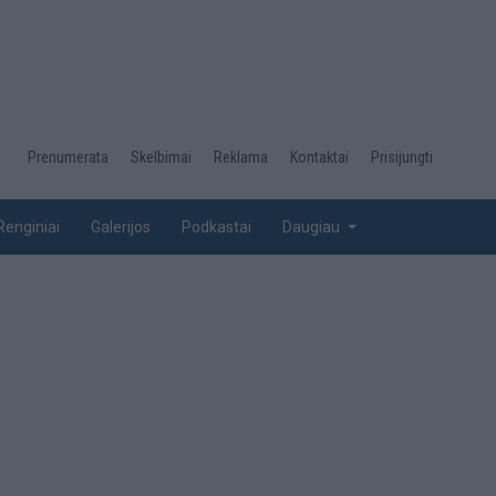
Desktop
Prenumerata
Skelbimai
Reklama
Kontaktai
Prisijungti
menu
top
Renginiai
Galerijos
Podkastai
Daugiau