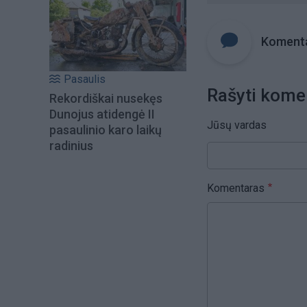
Komenta
Pasaulis
Rašyti kome
Rekordiškai nusekęs
Dunojus atidengė II
Jūsų vardas
pasaulinio karo laikų
radinius
Komentaras