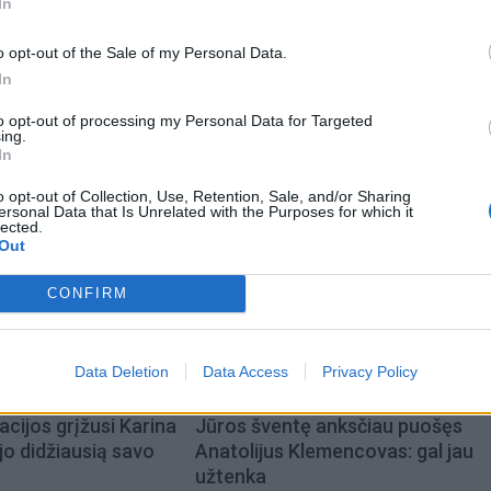
In
oreikaite ir Kęstučiu Cicėnu. Komedijos premjera Vilniuj
o opt-out of the Sale of my Personal Data.
In
biausias gyvenimo dovanas gavau, todėl labiau norėčiau d
to opt-out of processing my Personal Data for Targeted
 pats gauti“, – sako Mantas Stonkus.
ing.
In
o opt-out of Collection, Use, Retention, Sale, and/or Sharing
ersonal Data that Is Unrelated with the Purposes for which it
lected.
Out
CONFIRM
Data Deletion
Data Access
Privacy Policy
acijos grįžusi Karina
Jūros šventę anksčiau puošęs
jo didžiausią savo
Anatolijus Klemencovas: gal jau
užtenka