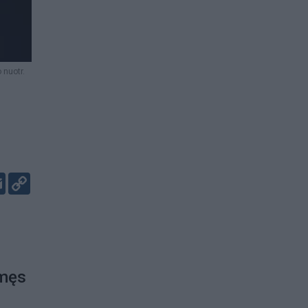
 nuotr.
er
kedIn
Email
Copy
Link
imęs