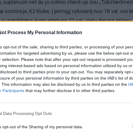
ia, suplanuoti net du jo solinio stand-up šou „Tūkstantmeč
 sostinėje, K2 klube. Į pirmąjį vyksiantį nuo 18 val. visi bi
 o į papildomą, kuris startuos 21 val., vietų dar yra, tačiau
ų Mantas nutarė paskirti savo svečiams.
Not Process My Personal Information
esirengiu. Visi norintys tikrai dar gali bilietus įsigyti. Man
to opt-out of the sale, sharing to third parties, or processing of your per
formation for targeted advertising by us, please use the below opt-out s
 ne tik pasirodymas, bet ir staigmenų, dovanų. Kai ateisite
r selection. Please note that after your opt-out request is processed y
rškite po kėde pasižiūrėti “, – sako jis.
eing interest-based ads based on personal information utilized by us or
disclosed to third parties prior to your opt-out. You may separately opt-
losure of your personal information by third parties on the IAB’s list of
stantmečio vaiko“ pasirodyme žiūrovų lauks ne tik be pr
. This information may also be disclosed by us to third parties on the
IA
nei valandos trukmės Manto Stonkaus stand-up programa
Participants
that may further disclose it to other third parties.
s, po kuriomis bus paslėptos dovanos žiūrovams.
l Data Processing Opt Outs
ai į naujausią komediją „Gal nedarom tragedijos 2. Dram
 Mantas Stonkus vaidina drauge su Giedriumi Savicku, Gel
o opt-out of the Sharing of my personal data.