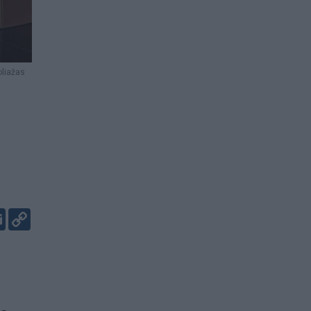
oliažas
er
kedIn
Email
Copy
Link