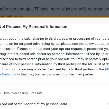
adės vesti naują LRT laidą. Apie tai jis pranešė sekmadien
se tinkluose.
Not Process My Personal Information
ves laidą „Stonkus tiesiogiai“, dėl kurios teks paaukoti kit
to opt-out of the sale, sharing to third parties, or processing of your per
formation for targeted advertising by us, please use the below opt-out s
r selection. Please note that after your opt-out request is processed y
 Vaidybos egzaminas. Aš – dar jaunas, šviežias, prakait
eing interest-based ads based on personal information utilized by us or
o. Prieina kieme matytas dėdė – Haroldas Mackevičius, p
disclosed to third parties prior to your opt-out. You may separately opt-
losure of your personal information by third parties on the IAB’s list of
ofisą, pasibandysi televizijoje.“
. This information may also be disclosed by us to third parties on the
IA
Participants
that may further disclose it to other third parties.
ntazijoje – dangoraižis, stiklinės sienos, odiniai foteliai,
, sekretorė su raudonu lūpdažiu, šou biznis ir šampanas.
l Data Processing Opt Outs
kvadratai prie Lukiškių kalėjimo, trys stalai, laikraščių krū
 butelis. (Aš optimistas – man visada puspilnis).
o opt-out of the Sharing of my personal data.