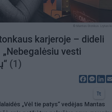
© Mantas Stonkus. Lrytas k
onkaus karjeroje – dideli
: „Nebegalėsiu vesti
ių“
(1)
Facebook
Messeng
Lin
klalaidės „Vėl tie patys“ vedėjas Mantas