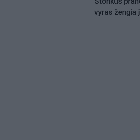
Stonkus pran
vyras žengia 