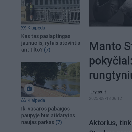
Klaipėda
Kas tas paslaptingas
Manto St
jaunuolis, rytais stovintis
ant tilto?
(7)
pokyčiai
rungtyn
Lrytas.lt
2025-08-18 06:12
Klaipėda
Iki vasaros pabaigos
paupyje bus atidarytas
Aktorius, tin
naujas parkas
(7)