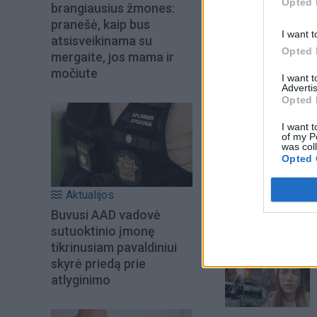
Opted 
brangiausius žmones:
pranešė, kaip bus
I want t
atsisveikinama su
Opted 
mergaite, jos mama ir
močiute
I want 
Advertis
Opted 
I want t
of my P
was col
Opted 
Aktualijos
Buvusi AAD vadovė
sutuoktinio įmonę
Šiuo metu skait
tikrinusiam pavaldiniui
skyrė priedą prie
atlyginimo