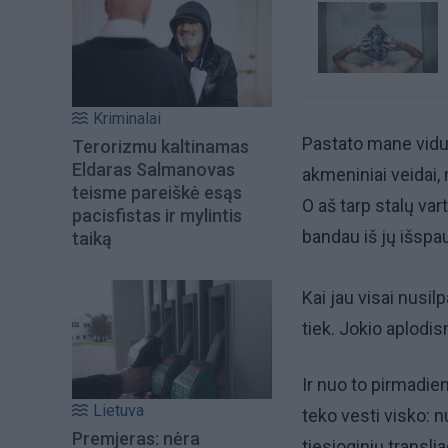
Kriminalai
Pastato mane vidur
Terorizmu kaltinamas
Eldaras Salmanovas
akmeniniai veidai,
teisme pareiškė esąs
O aš tarp stalų var
pacisfistas ir mylintis
bandau iš jų išspa
taiką
Kai jau visai nusilp
tiek. Jokio aplodi
Ir nuo to pirmadie
Lietuva
teko vesti visko: n
Premjeras: nėra
tiesioginių translia