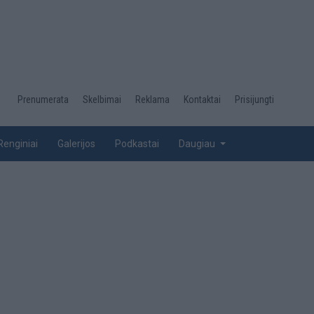
Desktop
Prenumerata
Skelbimai
Reklama
Kontaktai
Prisijungti
menu
top
Renginiai
Galerijos
Podkastai
Daugiau