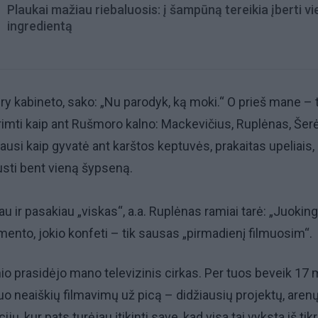
Plaukai mažiau riebaluosis: į šampūną tereikia įberti v
ingredientą
y kabineto, sako: „Nu parodyk, ką moki.“ O prieš mane – 
 rimti kaip ant Rušmoro kalno: Mackevičius, Ruplėnas, Šer
tausi kaip gyvatė ant karštos keptuvės, prakaitas upeliais,
usti bent vieną šypseną.
au ir pasakiau „viskas“, a.a. Ruplėnas ramiai tarė: „Juokinga
smento, jokio konfeti – tik sausas „pirmadienį filmuosim“.
nio prasidėjo mano televizinis cirkas. Per tuos beveik 17
uo neaiškių filmavimų už picą – didžiausių projektų, arenų
cijų, kur pats turėjau įtikinti save, kad visa tai vyksta iš tik