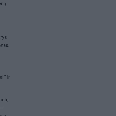
ieną
trys
ėnas.
i.“ Ir
 metų
 ir
rųjų.