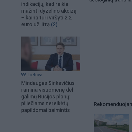
indikacijų, kad reikia
mažinti dyzelino akcizą
– kaina turi viršyti 2,2
euro už litrą
(2)
Lietuva
Mindaugas Sinkevičius
ramina visuomenę dėl
galimų Rusijos planų:
piliečiams nereikėtų
Rekomenduoja
papildomai baimintis