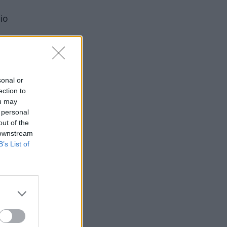
io
us
sonal or
ection to
ou may
uotas,
 personal
asako:
out of the
 downstream
B’s List of
vos ir