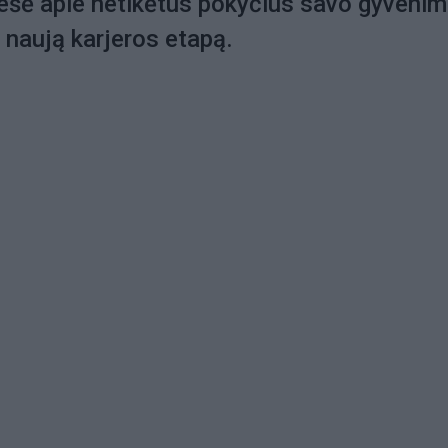
ešė apie netikėtus pokyčius savo gyvenim
į naują karjeros etapą.