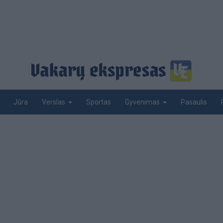
Jūra
Sportas
Pasaulis
Verslas
Gyvenimas