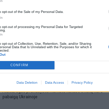
In
o opt-out of the Sale of my Personal Data.
In
to opt-out of processing my Personal Data for Targeted
ing.
In
o opt-out of Collection, Use, Retention, Sale, and/or Sharing
ersonal Data that Is Unrelated with the Purposes for which it
lected.
Out
CONFIRM
omiausi
Data Deletion
Data Access
Privacy Policy
Aiškiaregės pranašystė: numatė katastrofišką karo
pabaigą Ukrainoje