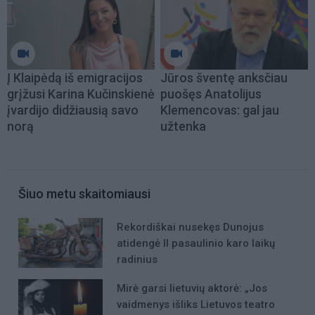
Į Klaipėdą iš emigracijos
Jūros šventę anksčiau
grįžusi Karina Kučinskienė
puošęs Anatolijus
įvardijo didžiausią savo
Klemencovas: gal jau
norą
užtenka
Šiuo metu skaitomiausi
Rekordiškai nusekęs Dunojus
atidengė II pasaulinio karo laikų
radinius
Mirė garsi lietuvių aktorė: „Jos
vaidmenys išliks Lietuvos teatro