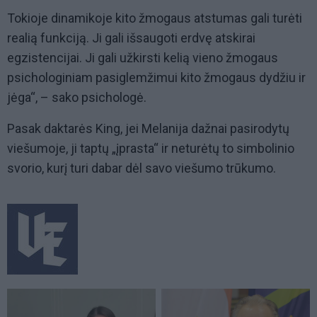
Tokioje dinamikoje kito žmogaus atstumas gali turėti
realią funkciją. Ji gali išsaugoti erdvę atskirai
egzistencijai. Ji gali užkirsti kelią vieno žmogaus
psichologiniam pasiglemžimui kito žmogaus dydžiu ir
jėga“, – sako psichologė.
Pasak daktarės King, jei Melanija dažnai pasirodytų
viešumoje, ji taptų „įprasta“ ir neturėtų to simbolinio
svorio, kurį turi dabar dėl savo viešumo trūkumo.