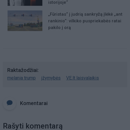
istorijoje“
„Fūristas“ į judrią sankryžą įlėkė „ant
rankinio“: vilkiko puspriekabės ratai
pakilo į orą
Raktažodžiai
melania trump
įžymybės
VE.lt laisvalaikis
Komentarai
Rašyti komentarą