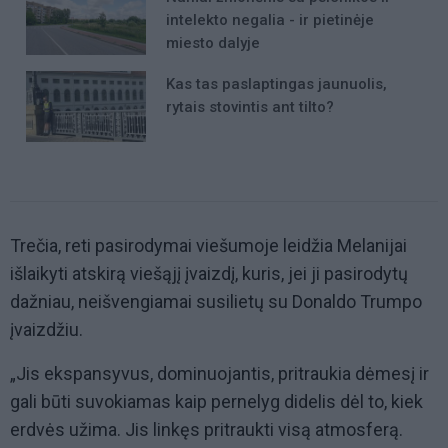
intelekto negalia - ir pietinėje
miesto dalyje
Kas tas paslaptingas jaunuolis,
rytais stovintis ant tilto?
Trečia, reti pasirodymai viešumoje leidžia Melanijai
išlaikyti atskirą viešąjį įvaizdį, kuris, jei ji pasirodytų
dažniau, neišvengiamai susilietų su Donaldo Trumpo
įvaizdžiu.
„Jis ekspansyvus, dominuojantis, pritraukia dėmesį ir
gali būti suvokiamas kaip pernelyg didelis dėl to, kiek
erdvės užima. Jis linkęs pritraukti visą atmosferą.