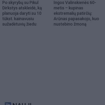
Po skyrybų su Pikul
Ingos Valinskienės 60-
Dirkstys atskleidė, ką
metis – kupinas
planuoja daryti su 10
ekstremalių patirčių:
tūkst. kainavusiu
Arūnas papasakojo, kuo
sužadėtuvių žiedu
nustebino žmoną