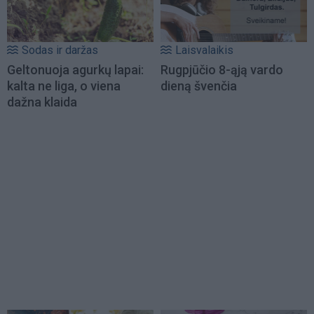
Sodas ir daržas
Laisvalaikis
Geltonuoja agurkų lapai:
Rugpjūčio 8-ąją vardo
kalta ne liga, o viena
dieną švenčia
dažna klaida