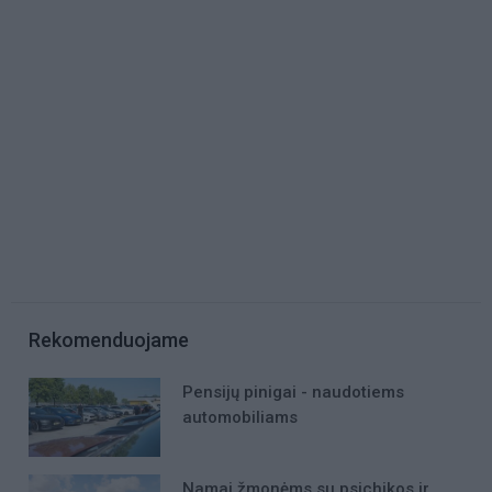
Rekomenduojame
Pensijų pinigai - naudotiems
automobiliams
Namai žmonėms su psichikos ir