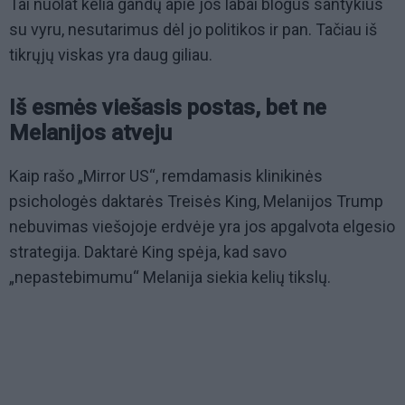
Tai nuolat kelia gandų apie jos labai blogus santykius
su vyru, nesutarimus dėl jo politikos ir pan. Tačiau iš
tikrųjų viskas yra daug giliau.
Iš esmės viešasis postas, bet ne
Melanijos atveju
Kaip rašo „Mirror US“, remdamasis klinikinės
psichologės daktarės Treisės King, Melanijos Trump
nebuvimas viešojoje erdvėje yra jos apgalvota elgesio
strategija. Daktarė King spėja, kad savo
„nepastebimumu“ Melanija siekia kelių tikslų.