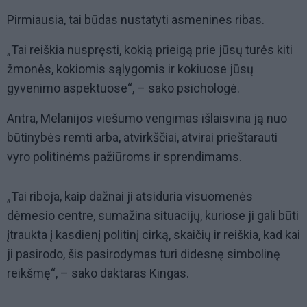
Pirmiausia, tai būdas nustatyti asmenines ribas.
„Tai reiškia nuspręsti, kokią prieigą prie jūsų turės kiti
žmonės, kokiomis sąlygomis ir kokiuose jūsų
gyvenimo aspektuose“, – sako psichologė.
Antra, Melanijos viešumo vengimas išlaisvina ją nuo
būtinybės remti arba, atvirkščiai, atvirai prieštarauti
vyro politinėms pažiūroms ir sprendimams.
„Tai riboja, kaip dažnai ji atsiduria visuomenės
dėmesio centre, sumažina situacijų, kuriose ji gali būti
įtraukta į kasdienį politinį cirką, skaičių ir reiškia, kad kai
ji pasirodo, šis pasirodymas turi didesnę simbolinę
reikšmę“, – sako daktaras Kingas.