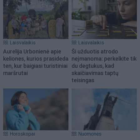
Laisvalaikis
Laisvalaikis
Aurelija Urbonienė apie
Ši užduotis atrodo
keliones, kurios prasideda
neįmanoma: perkelkite tik
ten, kur baigiasi turistiniai
du degtukus, kad
maršrutai
skaičiavimas taptų
teisingas
Horoskopai
Nuomonės