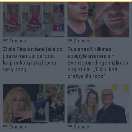
Žmonės
Žmonės
Živilė Pinskuvienė įsileido
Ruslanas Kirilkinas
į savo namus: parodė,
apsipylė ašaromis –
kaip ankstų rytą lepina
Šventojoje dingo mylimas
vyrą Joną
augintinis: „Tikiu, kad
prašys išpirkos“
Žmonės
Žmonės