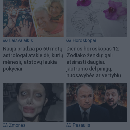
Laisvalaikis
Horoskopai
Nauja pradžia po 60 metų:
Dienos horoskopas 12
astrologai atskleidė, kurių
Zodiako ženklų: gali
mėnesių atstovų laukia
atsirasti daugiau
pokyčiai
jautrumo dėl pinigų,
nuosavybės ar vertybių
Žmonės
Pasaulis