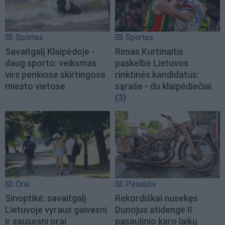
Sportas
Sportas
Savaitgalį Klaipėdoje -
Rimas Kurtinaitis
daug sporto: veiksmas
paskelbė Lietuvos
virs penkiose skirtingose
rinktinės kandidatus:
miesto vietose
sąraše - du klaipėdiečiai
(3)
Orai
Pasaulis
Sinoptikė: savaitgalį
Rekordiškai nusekęs
Lietuvoje vyraus gaivesni
Dunojus atidengė II
ir sausesni orai
pasaulinio karo laikų