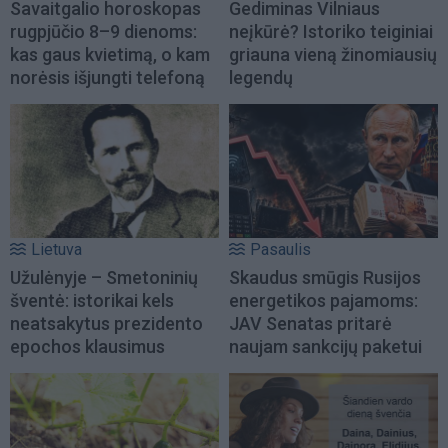
Savaitgalio horoskopas
Gediminas Vilniaus
rugpjūčio 8–9 dienoms:
neįkūrė? Istoriko teiginiai
kas gaus kvietimą, o kam
griauna vieną žinomiausių
norėsis išjungti telefoną
legendų
Lietuva
Pasaulis
Užulėnyje – Smetoninių
Skaudus smūgis Rusijos
šventė: istorikai kels
energetikos pajamoms:
neatsakytus prezidento
JAV Senatas pritarė
epochos klausimus
naujam sankcijų paketui