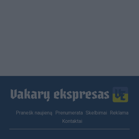
Load
More
Footer
Pranešk naujieną
Prenumerata
Skelbimai
Reklama
menu
Kontaktai