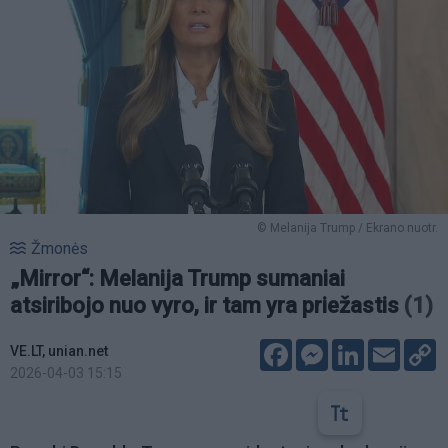
© Melanija Trump / Ekrano nuotr.
Žmonės
„Mirror“: Melanija Trump sumaniai
atsiribojo nuo vyro, ir tam yra priežastis
(1)
Facebook
Messenger
LinkedIn
Email
C
VE.LT, unian.net
L
2026-04-03 15:15