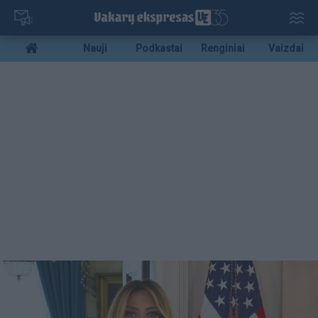
Pereiti
į
pagrindinį
Mobile
Nauji
Podkastai
Renginiai
Vaizdai
turinį
menu
bottom