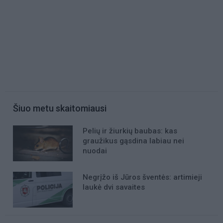
Šiuo metu skaitomiausi
Pelių ir žiurkių baubas: kas
graužikus gąsdina labiau nei
nuodai
Negrįžo iš Jūros šventės: artimieji
laukė dvi savaites