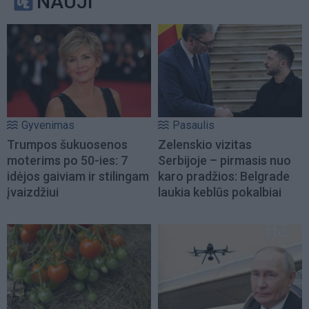
NAUJI
Gyvenimas
Pasaulis
Trumpos šukuosenos
Zelenskio vizitas
moterims po 50-ies: 7
Serbijoje – pirmasis nuo
idėjos gaiviam ir stilingam
karo pradžios: Belgrade
įvaizdžiui
laukia keblūs pokalbiai