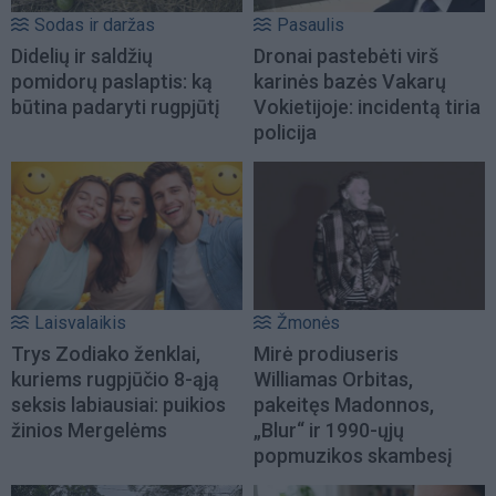
Sodas ir daržas
Pasaulis
Didelių ir saldžių
Dronai pastebėti virš
pomidorų paslaptis: ką
karinės bazės Vakarų
būtina padaryti rugpjūtį
Vokietijoje: incidentą tiria
policija
Laisvalaikis
Žmonės
Trys Zodiako ženklai,
Mirė prodiuseris
kuriems rugpjūčio 8-ąją
Williamas Orbitas,
seksis labiausiai: puikios
pakeitęs Madonnos,
žinios Mergelėms
„Blur“ ir 1990-ųjų
popmuzikos skambesį