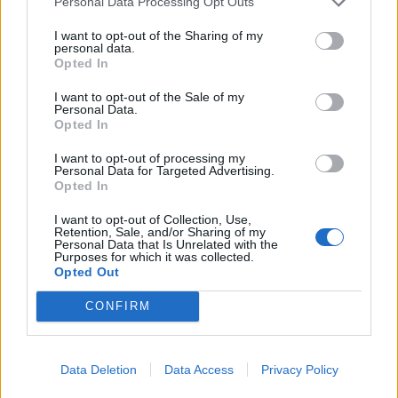
Personal Data Processing Opt Outs
I want to opt-out of the Sharing of my
Žmonės
Žmonės
personal data.
Opted In
Mirė prodiuseris
„Zombė Angelina Jolie“
Williamas Orbitas,
prisipažino, kaip iš tikrųjų
I want to opt-out of the Sale of my
pakeitęs Madonnos,
sukūrė savo šiurpinantį
Personal Data.
Opted In
„Blur“ ir 1990-ųjų
įvaizdį
popmuzikos skambesį
I want to opt-out of processing my
Personal Data for Targeted Advertising.
Opted In
I want to opt-out of Collection, Use,
Retention, Sale, and/or Sharing of my
Personal Data that Is Unrelated with the
Purposes for which it was collected.
Opted Out
Žmonės
Žmonės
CONFIRM
Vaidas Baumila: „Aš
Mirė filmų „Pano
nebijau santykių
labirintas“ ir „Maras“
nuobodumo"
(2)
žvaigždė
Data Deletion
Data Access
Privacy Policy