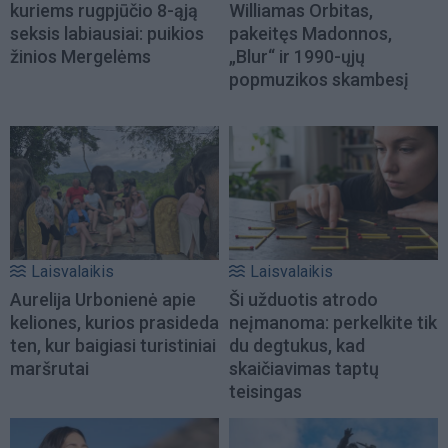
kuriems rugpjūčio 8-ąją
Williamas Orbitas,
seksis labiausiai: puikios
pakeitęs Madonnos,
žinios Mergelėms
„Blur“ ir 1990-ųjų
popmuzikos skambesį
Laisvalaikis
Laisvalaikis
Aurelija Urbonienė apie
Ši užduotis atrodo
keliones, kurios prasideda
neįmanoma: perkelkite tik
ten, kur baigiasi turistiniai
du degtukus, kad
maršrutai
skaičiavimas taptų
teisingas