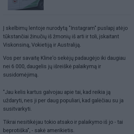
Į skelbimų lentoje nurodytą "Instagram" puslapį atėjo
tūkstančiai žinučių iš žmonių iš arti ir toli, įskaitant
Viskonsiną, Vokietiją ir Australiją.
Vos per savaitę Kline'o sekėjų padaugėjo iki daugiau
nei 6 000, daugelis jų išreiškė palaikymą ir
susidomėjimą.
"Jau kelis kartus galvojau apie tai, kad reikia ją
uždaryti, nes ji per daug populiari, kad galėčiau su ja
susitvarkyti.
Tikrai nesitikėjau tokio atsako ir palaikymo iš jo - tai
beprotiška", - sakė amerikietis.