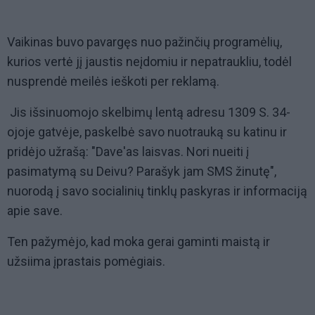
Vaikinas buvo pavargęs nuo pažinčių programėlių,
kurios vertė jį jaustis neįdomiu ir nepatraukliu, todėl
nusprendė meilės ieškoti per reklamą.
Jis išsinuomojo skelbimų lentą adresu 1309 S. 34-
ojoje gatvėje, paskelbė savo nuotrauką su katinu ir
pridėjo užrašą: "Dave'as laisvas. Nori nueiti į
pasimatymą su Deivu? Parašyk jam SMS žinutę",
nuorodą į savo socialinių tinklų paskyras ir informaciją
apie save.
Ten pažymėjo, kad moka gerai gaminti maistą ir
užsiima įprastais pomėgiais.