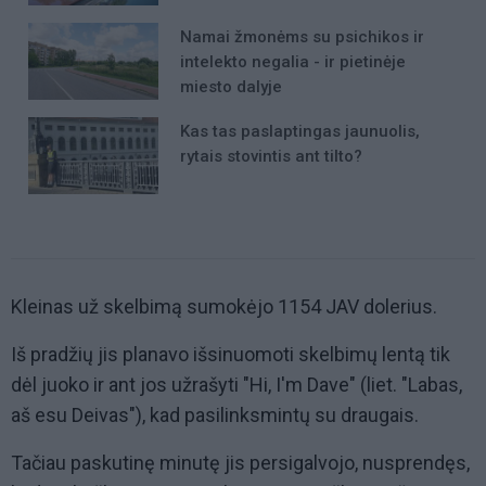
Namai žmonėms su psichikos ir
intelekto negalia - ir pietinėje
miesto dalyje
Kas tas paslaptingas jaunuolis,
rytais stovintis ant tilto?
Kleinas už skelbimą sumokėjo 1154 JAV dolerius.
Iš pradžių jis planavo išsinuomoti skelbimų lentą tik
dėl juoko ir ant jos užrašyti "Hi, I'm Dave" (liet. "Labas,
aš esu Deivas"), kad pasilinksmintų su draugais.
Tačiau paskutinę minutę jis persigalvojo, nusprendęs,