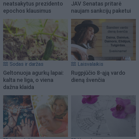
neatsakytus prezidento
JAV Senatas pritarė
epochos klausimus
naujam sankcijų paketui
Sodas ir daržas
Laisvalaikis
Geltonuoja agurkų lapai:
Rugpjūčio 8-ąją vardo
kalta ne liga, o viena
dieną švenčia
dažna klaida