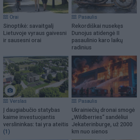
Orai
Pasaulis
Sinoptikė: savaitgalį
Rekordiškai nusekęs
Lietuvoje vyraus gaivesni
Dunojus atidengė II
ir sausesni orai
pasaulinio karo laikų
radinius
Verslas
Pasaulis
Į daugiabučio statybas
Ukrainiečių dronai smogė
kaime investuojantis
„Wildberries“ sandėliui
verslininkas: tai yra ateitis
Jekaterinburge, už 2000
(1)
km nuo sienos