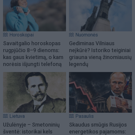
Horoskopai
Nuomonės
Savaitgalio horoskopas
Gediminas Vilniaus
rugpjūčio 8–9 dienoms:
neįkūrė? Istoriko teiginiai
kas gaus kvietimą, o kam
griauna vieną žinomiausių
norėsis išjungti telefoną
legendų
Lietuva
Pasaulis
Užulėnyje – Smetoninių
Skaudus smūgis Rusijos
šventė: istorikai kels
energetikos pajamoms: