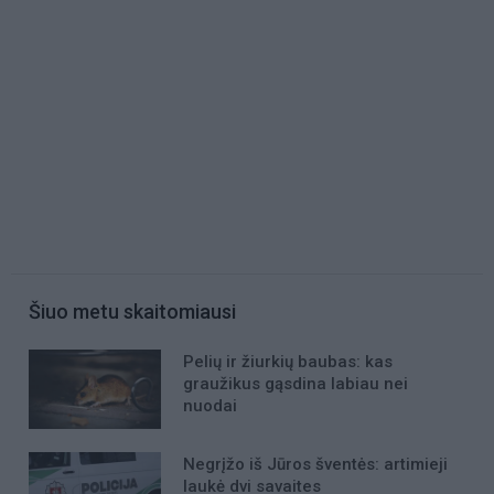
Šiuo metu skaitomiausi
Pelių ir žiurkių baubas: kas
graužikus gąsdina labiau nei
nuodai
Negrįžo iš Jūros šventės: artimieji
laukė dvi savaites