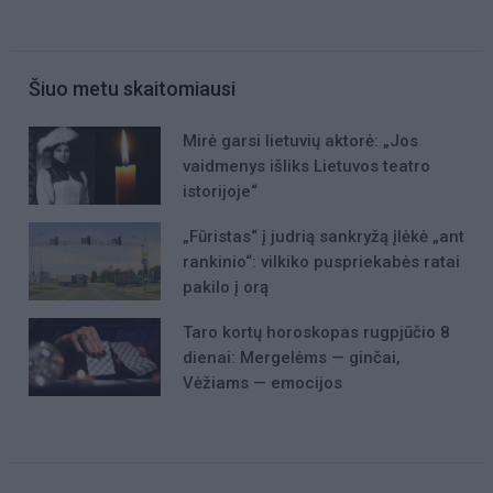
Šiuo metu skaitomiausi
Mirė garsi lietuvių aktorė: „Jos
vaidmenys išliks Lietuvos teatro
istorijoje“
„Fūristas“ į judrią sankryžą įlėkė „ant
rankinio“: vilkiko puspriekabės ratai
pakilo į orą
Taro kortų horoskopas rugpjūčio 8
dienai: Mergelėms — ginčai,
Vėžiams — emocijos