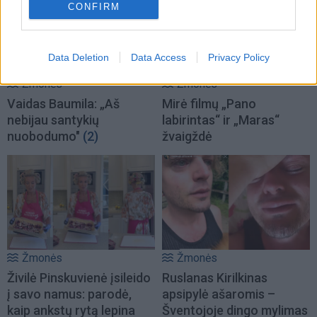
CONFIRM
Data Deletion
Data Access
Privacy Policy
Žmonės
Žmonės
Vaidas Baumila: „Aš
Mirė filmų „Pano
nebijau santykių
labirintas“ ir „Maras“
nuobodumo"
(2)
žvaigždė
Žmonės
Žmonės
Živilė Pinskuvienė įsileido
Ruslanas Kirilkinas
į savo namus: parodė,
apsipylė ašaromis –
kaip ankstų rytą lepina
Šventojoje dingo mylimas