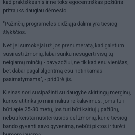
kad praktiškesnis ir ne toks egocentriškas požiūris
pritrauks daugiau dėmesio.
"Pažinčių programėlės didžiąja dalimi yra tiesiog
šlykščios.
Net jei sumokėjai už jos prenumeratą, kad galėtum
susirasti žmonių, labai sunku nesugerti visų tų
neigiamų minčių - pavyzdžiui, ne tik kad esu vienišas,
bet dabar pagal algoritmą esu netinkamas
pasimatymams", - pridūrė jis.
Kleinas nori susipažinti su daugybe skirtingų merginų,
kurios atitinka jo minimalius reikalavimus: joms turi
būti apie 25-30 metų, jos turi būti kairiųjų pažiūrų,
nebūti keistai nusiteikusios dėl žmonių, kurie tiesiog
bando gyventi savo gyvenimą, nebūti piktos ir turėti
humoro jausmą.