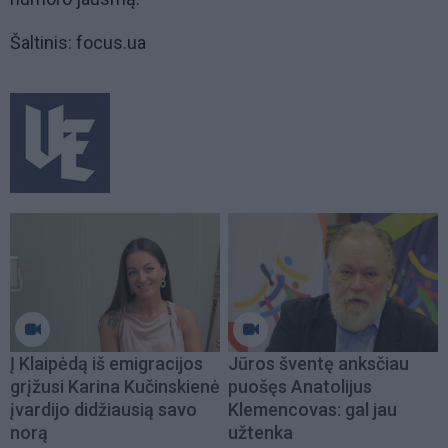
Šaltinis: focus.ua
Į Klaipėdą iš emigracijos
Jūros šventę anksčiau
grįžusi Karina Kučinskienė
puošęs Anatolijus
įvardijo didžiausią savo
Klemencovas: gal jau
norą
užtenka