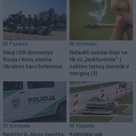
Pasaulis
Kriminalai
Nauji ISW duomenys:
Nelaukti svečiai išėjo ne
Rusija į kovą siunčia
tik su „lauktuvėmis“: į
Ukrainos karo belaisvius
nakties tamsą išsivedė ir
merginą
(3)
Kriminalai
Klaipėda
Negrįžo iš Jūros šventės:
Kelininkai gali