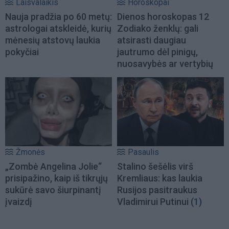
Laisvalaikis
Horoskopai
Nauja pradžia po 60 metų:
Dienos horoskopas 12
astrologai atskleidė, kurių
Zodiako ženklų: gali
mėnesių atstovų laukia
atsirasti daugiau
pokyčiai
jautrumo dėl pinigų,
nuosavybės ar vertybių
Žmonės
Pasaulis
„Zombė Angelina Jolie“
Stalino šešėlis virš
prisipažino, kaip iš tikrųjų
Kremliaus: kas laukia
sukūrė savo šiurpinantį
Rusijos pasitraukus
įvaizdį
Vladimirui Putinui
(1)