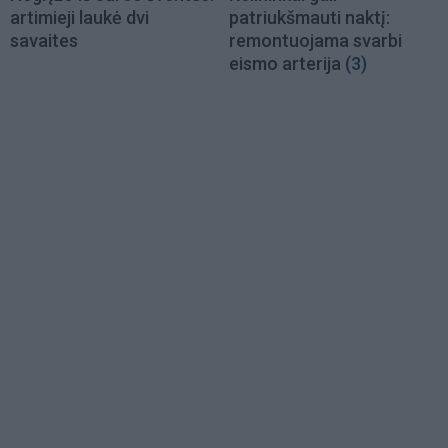
artimieji laukė dvi
patriukšmauti naktį:
savaites
remontuojama svarbi
eismo arterija
(3)
Load
More