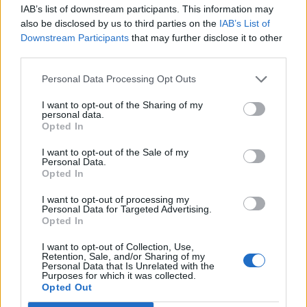
IAB’s list of downstream participants. This information may
also be disclosed by us to third parties on the
IAB’s List of
Downstream Participants
that may further disclose it to other
third parties.
TAIP PAT SKAITYKITE
Personal Data Processing Opt Outs
I want to opt-out of the Sharing of my
personal data.
Opted In
I want to opt-out of the Sale of my
Personal Data.
Opted In
Žmonės
Žmonės
I want to opt-out of processing my
Mirė prodiuseris
„Zombė Angelina Jolie“
Personal Data for Targeted Advertising.
Opted In
Williamas Orbitas,
prisipažino, kaip iš tikrųjų
pakeitęs Madonnos,
sukūrė savo šiurpinantį
I want to opt-out of Collection, Use,
„Blur“ ir 1990-ųjų
įvaizdį
Retention, Sale, and/or Sharing of my
Personal Data that Is Unrelated with the
popmuzikos skambesį
Purposes for which it was collected.
Opted Out