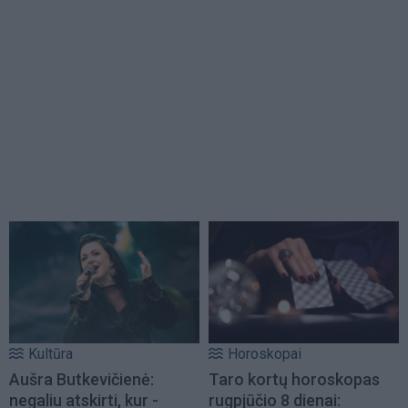
Kultūra
Horoskopai
Aušra Butkevičienė:
Taro kortų horoskopas
negaliu atskirti, kur -
rugpjūčio 8 dienai: