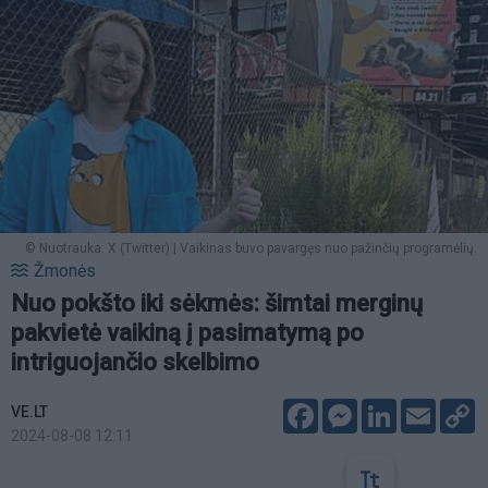
© Nuotrauka: X (Twitter) | Vaikinas buvo pavargęs nuo pažinčių programėlių.
Žmonės
Nuo pokšto iki sėkmės: šimtai merginų
pakvietė vaikiną į pasimatymą po
intriguojančio skelbimo
Facebook
Messenger
LinkedIn
Email
C
VE.LT
L
2024-08-08 12:11