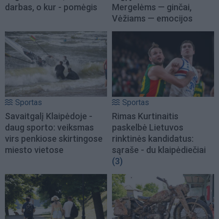
darbas, o kur - pomėgis
Mergelėms — ginčai,
Vėžiams — emocijos
Sportas
Sportas
Savaitgalį Klaipėdoje -
Rimas Kurtinaitis
daug sporto: veiksmas
paskelbė Lietuvos
virs penkiose skirtingose
rinktinės kandidatus:
miesto vietose
sąraše - du klaipėdiečiai
(3)