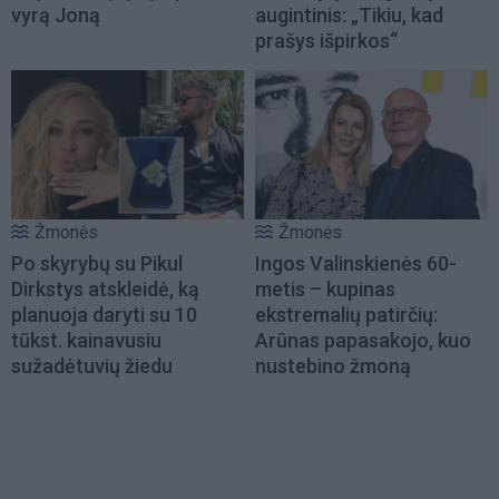
vyrą Joną
augintinis: „Tikiu, kad
prašys išpirkos“
Žmonės
Žmonės
Po skyrybų su Pikul
Ingos Valinskienės 60-
Dirkstys atskleidė, ką
metis – kupinas
planuoja daryti su 10
ekstremalių patirčių:
tūkst. kainavusiu
Arūnas papasakojo, kuo
sužadėtuvių žiedu
nustebino žmoną