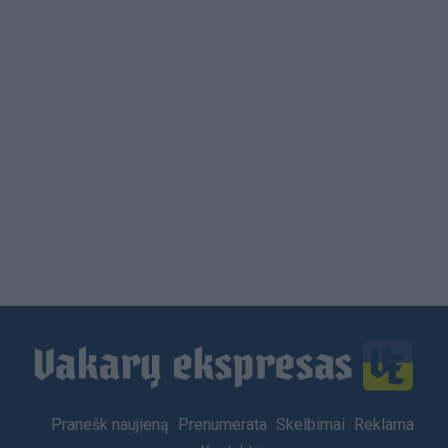
Load
More
Footer
Pranešk naujieną
Prenumerata
Skelbimai
Reklama
menu