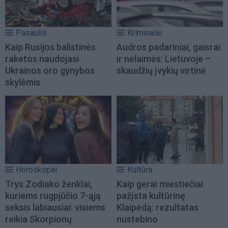
Pasaulis
Kriminalai
Kaip Rusijos balistinės
Audros padariniai, gaisrai
raketos naudojasi
ir nelaimės: Lietuvoje –
Ukrainos oro gynybos
skaudžių įvykių virtinė
skylėmis
Horoskopai
Kultūra
Trys Zodiako ženklai,
Kaip gerai miestiečiai
kuriems rugpjūčio 7-ąją
pažįsta kultūrinę
seksis labiausiai: visiems
Klaipėdą: rezultatas
reikia Skorpionų
nustebino