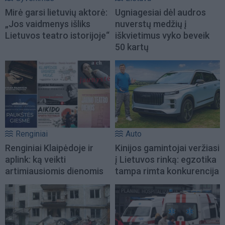
Mirė garsi lietuvių aktorė:
Ugniagesiai dėl audros
„Jos vaidmenys išliks
nuverstų medžių į
Lietuvos teatro istorijoje“
iškvietimus vyko beveik
50 kartų
Renginiai
Auto
Renginiai Klaipėdoje ir
Kinijos gamintojai veržiasi
aplink: ką veikti
į Lietuvos rinką: egzotika
artimiausiomis dienomis
tampa rimta konkurencija