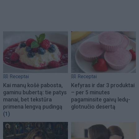
Receptai
Receptai
Kai manų košė pabosta,
Kefyras ir dar 3 produktai
gaminu bubertą: tie patys
– per 5 minutes
manai, bet tekstūra
pagaminsite gaivų ledų-
primena lengvą pudingą
glotnučio desertą
(1)