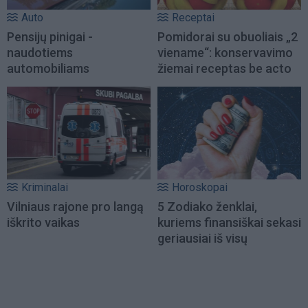
Auto
Receptai
Pensijų pinigai -
Pomidorai su obuoliais „2
naudotiems
viename“: konservavimo
automobiliams
žiemai receptas be acto
Kriminalai
Horoskopai
Vilniaus rajone pro langą
5 Zodiako ženklai,
iškrito vaikas
kuriems finansiškai sekasi
geriausiai iš visų