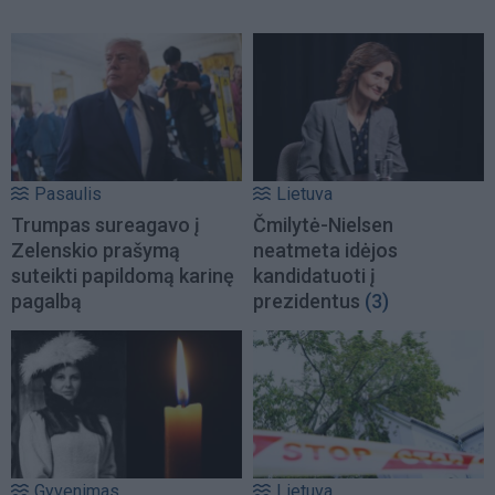
Pasaulis
Lietuva
Trumpas sureagavo į
Čmilytė-Nielsen
Zelenskio prašymą
neatmeta idėjos
suteikti papildomą karinę
kandidatuoti į
pagalbą
prezidentus
(3)
Gyvenimas
Lietuva