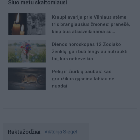
Šiuo metu skaitomiausi
Kraupi avarija prie Vilniaus atėmė
tris brangiausius žmones: pranešė,
kaip bus atsisveikinama su
mergaite, jos mama ir močiute
Dienos horoskopas 12 Zodiako
ženklų: gali būti lengviau nutraukti
tai, kas nebeveikia
Pelių ir žiurkių baubas: kas
graužikus gąsdina labiau nei
nuodai
Raktažodžiai
Viktorija Siegel