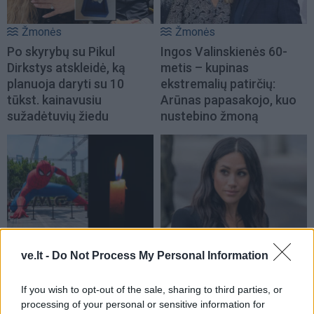
Žmonės
Žmonės
Po skyrybų su Pikul
Ingos Valinskienės 60-
Dirkstys atskleidė, ką
metis – kupinas
planuoja daryti su 10
ekstremalių patirčių:
tūkst. kainavusiu
Arūnas papasakojo, kuo
sužadėtuvių žiedu
nustebino žmoną
Žmonės
Žmonės
Mirė filme „Žmogus
Meghan Markle parodė,
ve.lt -
Do Not Process My Personal Information
voras“ sužibėjusi aktorė
kaip atrodė vaikystėje
(nuotrauka)
If you wish to opt-out of the sale, sharing to third parties, or
processing of your personal or sensitive information for