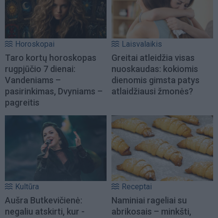
Horoskopai
Laisvalaikis
Taro kortų horoskopas
Greitai atleidžia visas
rugpjūčio 7 dienai:
nuoskaudas: kokiomis
Vandeniams –
dienomis gimsta patys
pasirinkimas, Dvyniams –
atlaidžiausi žmonės?
pagreitis
Kultūra
Receptai
Aušra Butkevičienė:
Naminiai rageliai su
negaliu atskirti, kur -
abrikosais – minkšti,