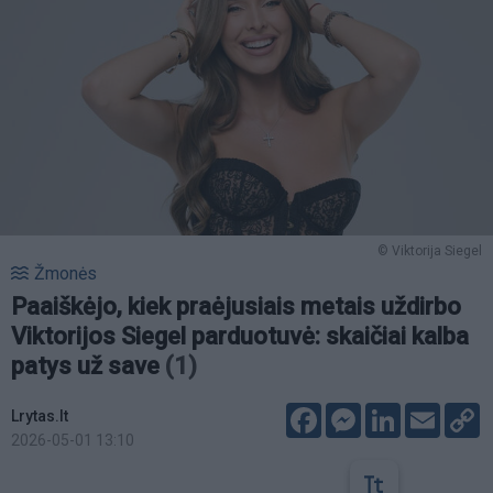
© Viktorija Siegel
Žmonės
Paaiškėjo, kiek praėjusiais metais uždirbo
Viktorijos Siegel parduotuvė: skaičiai kalba
patys už save
(1)
Facebook
Messenger
LinkedIn
Email
C
Lrytas.lt
L
2026-05-01 13:10