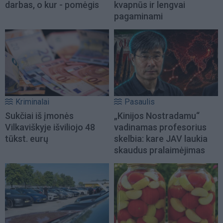
darbas, o kur - pomėgis
kvapnūs ir lengvai
pagaminami
Kriminalai
Pasaulis
Sukčiai iš įmonės
„Kinijos Nostradamu“
Vilkaviškyje išviliojo 48
vadinamas profesorius
tūkst. eurų
skelbia: kare JAV laukia
skaudus pralaimėjimas