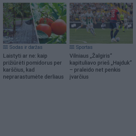
Sodas ir daržas
Sportas
Laistyti ar ne: kaip
Vilniaus „Žalgiris“
prižiūrėti pomidorus per
kapituliavo prieš „Hajduk“
karščius, kad
– praleido net penkis
neprarastumėte derliaus
įvarčius