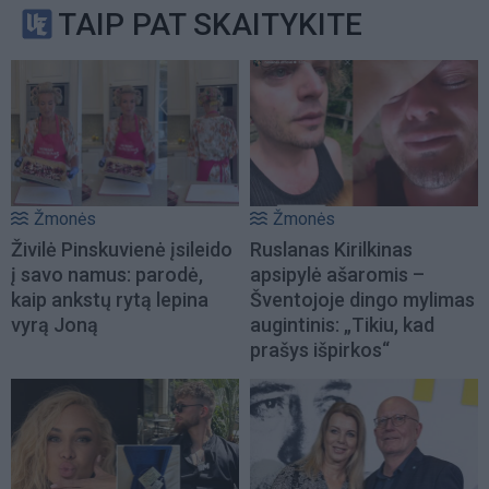
TAIP PAT SKAITYKITE
Žmonės
Žmonės
Živilė Pinskuvienė įsileido
Ruslanas Kirilkinas
į savo namus: parodė,
apsipylė ašaromis –
kaip ankstų rytą lepina
Šventojoje dingo mylimas
vyrą Joną
augintinis: „Tikiu, kad
prašys išpirkos“