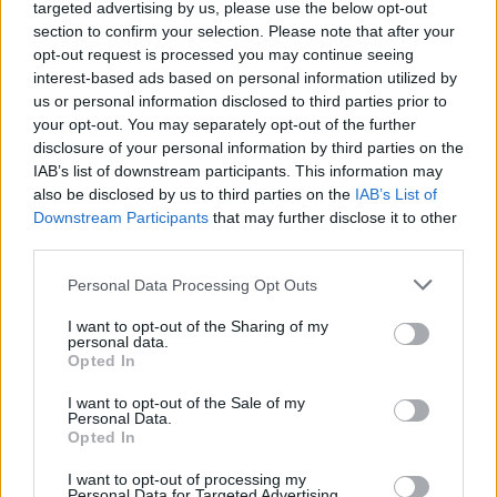
targeted advertising by us, please use the below opt-out
section to confirm your selection. Please note that after your
opt-out request is processed you may continue seeing
interest-based ads based on personal information utilized by
us or personal information disclosed to third parties prior to
your opt-out. You may separately opt-out of the further
disclosure of your personal information by third parties on the
Žmonės
Žmonės
IAB’s list of downstream participants. This information may
Kristina Meseguer
Skiriasi Seimo narys Linas
also be disclosed by us to third parties on the
IAB’s List of
nustebino: parodė naują
Jonauskas ir jo žmona
Downstream Participants
that may further disclose it to other
mylimąjį?
Evita: pora kreipėsi į
third parties.
teismą
(1)
Personal Data Processing Opt Outs
I want to opt-out of the Sharing of my
personal data.
Opted In
I want to opt-out of the Sale of my
Personal Data.
Opted In
I want to opt-out of processing my
Personal Data for Targeted Advertising.