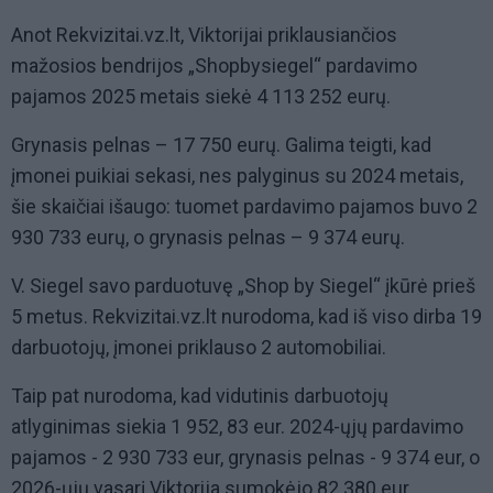
Anot Rekvizitai.vz.lt, Viktorijai priklausiančios
mažosios bendrijos „Shopbysiegel“ pardavimo
pajamos 2025 metais siekė 4 113 252 eurų.
Grynasis pelnas – 17 750 eurų. Galima teigti, kad
įmonei puikiai sekasi, nes palyginus su 2024 metais,
šie skaičiai išaugo: tuomet pardavimo pajamos buvo 2
930 733 eurų, o grynasis pelnas – 9 374 eurų.
V. Siegel savo parduotuvę „Shop by Siegel“ įkūrė prieš
5 metus. Rekvizitai.vz.lt nurodoma, kad iš viso dirba 19
darbuotojų, įmonei priklauso 2 automobiliai.
Taip pat nurodoma, kad vidutinis darbuotojų
atlyginimas siekia 1 952, 83 eur. 2024-ųjų pardavimo
pajamos - 2 930 733 eur, grynasis pelnas - 9 374 eur, o
2026-ųjų vasarį Viktorija sumokėjo 82 380 eur