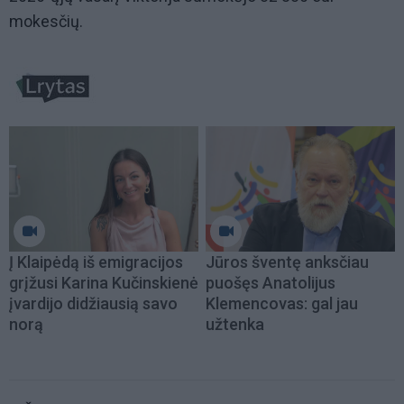
mokesčių.
Į Klaipėdą iš emigracijos
Jūros šventę anksčiau
grįžusi Karina Kučinskienė
puošęs Anatolijus
įvardijo didžiausią savo
Klemencovas: gal jau
norą
užtenka