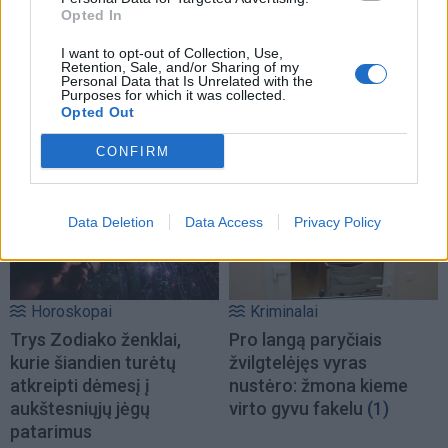
Opted In
I want to opt-out of Collection, Use,
Retention, Sale, and/or Sharing of my
Personal Data that Is Unrelated with the
Purposes for which it was collected.
Opted Out
NAUJI
CONFIRM
Data Deletion
Data Access
Privacy Policy
Horoskopai
Kriminalai
Trys Zodiako ženklai,
Pro langą paryčiais
kurie šiandien turėtų
žvilgtelėjęs vyras
atkreipti dėmesį į
nustėro: žmona kieme
aukštesniųjų jėgų
virto gyvu fakelu
(1)
patarimus