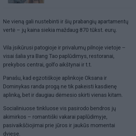
Ne vieną gali nustebinti ir šių prabangių apartamentų
vertė – jų kaina siekia maždaug 870 tūkst. eurų.
Vila įsikūrusi patogioje ir privalumų pilnoje vietoje –
visai šalia yra Bang Tao paplūdimys, restoranai,
prekybos centrai, golfo aikštynai ir t.t.
Panašu, kad egzotiškoje aplinkoje Oksana ir
Dominykas randa progą ne tik pakeisti kasdienę
aplinką, bet ir daugiau dėmesio skirti vienas kitam.
Socialiniuose tinkluose vis pasirodo bendros jų
akimirkos – romantiški vakarai paplūdimyje,
pasivaikščiojimai prie jūros ir jaukūs momentai
dviese.