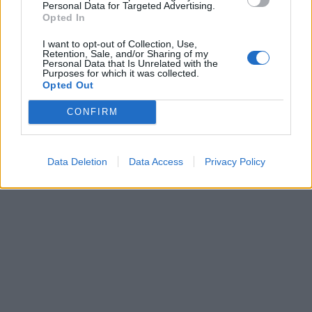
Personal Data for Targeted Advertising.
Opted In
I want to opt-out of Collection, Use,
Retention, Sale, and/or Sharing of my
Personal Data that Is Unrelated with the
Purposes for which it was collected.
Opted Out
Žmonės
Žmonės
CONFIRM
Meghan Markle parodė,
Kristina Meseguer
kaip atrodė vaikystėje
nustebino: parodė naują
(nuotrauka)
mylimąjį?
Data Deletion
Data Access
Privacy Policy