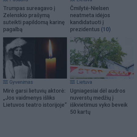
Trumpas sureagavo į
Čmilytė-Nielsen
Zelenskio prašymą
neatmeta idėjos
suteikti papildomą karinę
kandidatuoti į
pagalbą
prezidentus
(10)
Gyvenimas
Lietuva
Mirė garsi lietuvių aktorė:
Ugniagesiai dėl audros
„Jos vaidmenys išliks
nuverstų medžių į
Lietuvos teatro istorijoje“
iškvietimus vyko beveik
50 kartų