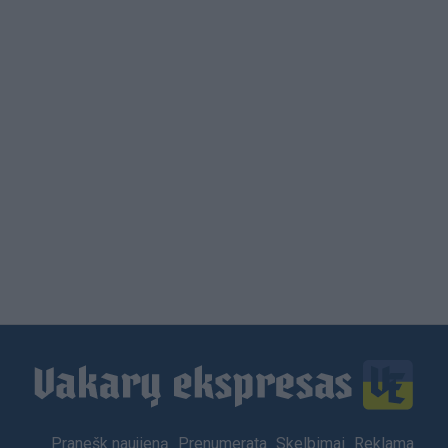
Load
More
Footer
Pranešk naujieną
Prenumerata
Skelbimai
Reklama