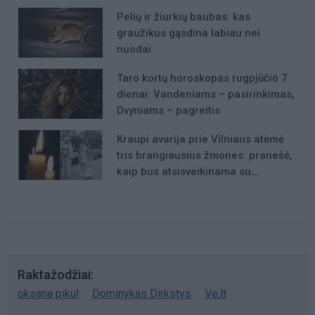
Pelių ir žiurkių baubas: kas
graužikus gąsdina labiau nei
nuodai
Taro kortų horoskopas rugpjūčio 7
dienai: Vandeniams – pasirinkimas,
Dvyniams – pagreitis
Kraupi avarija prie Vilniaus atėmė
tris brangiausius žmones: pranešė,
kaip bus atsisveikinama su
mergaite, jos mama ir močiute
Raktažodžiai
oksana pikul
Dominykas Dirkstys
Ve.lt