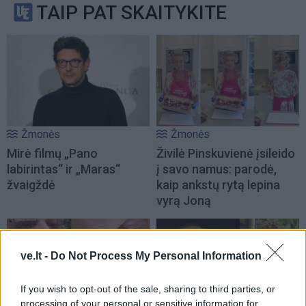
TAIP PAT SKAITYKITE
Žmonės
Žmonės
Mirė filmų „Pano
Živilė Pinskuvienė įsileido
labirintas“ ir „Maras“
į savo namus: parodė,
žvaigždė
kaip ankstų rytą lepina
vyrą Joną
ve.lt -
Do Not Process My Personal Information
If you wish to opt-out of the sale, sharing to third parties, or
processing of your personal or sensitive information for