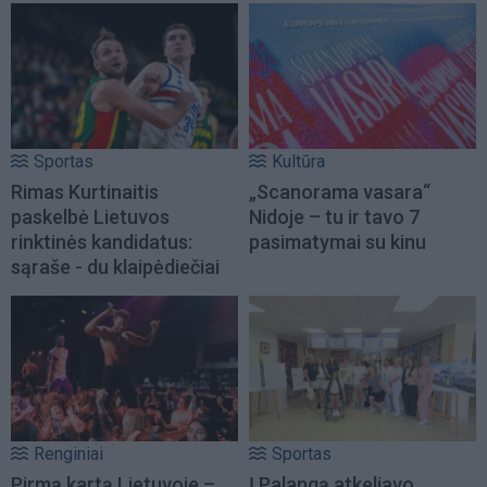
Sportas
Kultūra
Rimas Kurtinaitis
„Scanorama vasara“
paskelbė Lietuvos
Nidoje – tu ir tavo 7
rinktinės kandidatus:
pasimatymai su kinu
sąraše - du klaipėdiečiai
Renginiai
Sportas
Pirmą kartą Lietuvoje –
Į Palangą atkeliavo