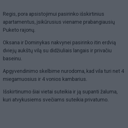
Regis, pora apsistojimui pasirinko išskirtinius
apartamentus, įsikūrusius viename prabangiausių
Puketo rajonų.
Oksana ir Dominykas nakvynei pasirinko itin erdvią
dviejų aukštų vilą su didžiuliais langais ir privačiu
baseinu.
Apgyvendinimo skelbime nurodoma, kad vila turi net 4
miegamuosius ir 4 vonios kambarius.
Išskirtinumo šiai vietai suteikia ir ją supanti žaluma,
kuri atvykusiems svečiams suteikia privatumo.