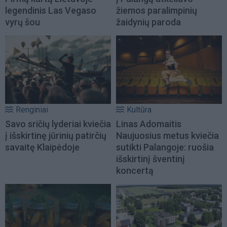
legendinis Las Vegaso
žiemos paralimpinių
vyrų šou
žaidynių paroda
Renginiai
Kultūra
Savo sričių lyderiai kviečia
Linas Adomaitis
į išskirtinę jūrinių patirčių
Naujuosius metus kviečia
savaitę Klaipėdoje
sutikti Palangoje: ruošia
išskirtinį šventinį
koncertą