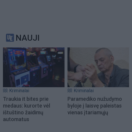
NAUJI
Kriminalai
Kriminalai
Traukia it bites prie
Paramediko nužudymo
medaus: kurorte vėl
byloje į laisvę paleistas
ištuštino žaidimų
vienas įtariamųjų
automatus