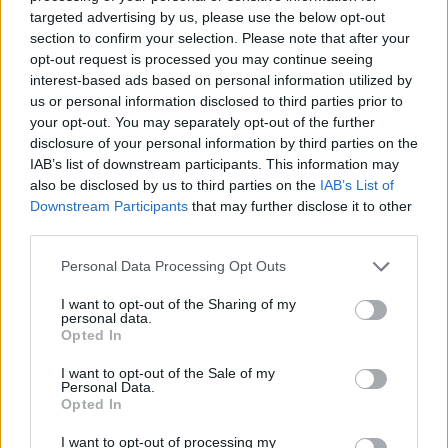
targeted advertising by us, please use the below opt-out
Žmonės
Žmonės
section to confirm your selection. Please note that after your
Ruslanas Kirilkinas
Po skyrybų su Pikul
opt-out request is processed you may continue seeing
apsipylė ašaromis –
Dirkstys atskleidė, ką
interest-based ads based on personal information utilized by
Šventojoje dingo mylimas
planuoja daryti su 10
us or personal information disclosed to third parties prior to
augintinis: „Tikiu, kad
tūkst. kainavusiu
your opt-out. You may separately opt-out of the further
prašys išpirkos“
sužadėtuvių žiedu
disclosure of your personal information by third parties on the
IAB’s list of downstream participants. This information may
also be disclosed by us to third parties on the
IAB’s List of
Downstream Participants
that may further disclose it to other
third parties.
Personal Data Processing Opt Outs
I want to opt-out of the Sharing of my
Žmonės
Žmonės
personal data.
Opted In
Ingos Valinskienės 60-
Mirė filme „Žmogus
metis – kupinas
voras“ sužibėjusi aktorė
I want to opt-out of the Sale of my
ekstremalių patirčių:
Personal Data.
Opted In
Arūnas papasakojo, kuo
nustebino žmoną
I want to opt-out of processing my