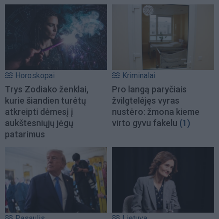
Horoskopai
Kriminalai
Trys Zodiako ženklai,
Pro langą paryčiais
kurie šiandien turėtų
žvilgtelėjęs vyras
atkreipti dėmesį į
nustėro: žmona kieme
aukštesniųjų jėgų
virto gyvu fakelu
(1)
patarimus
Pasaulis
Lietuva