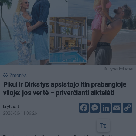
© Lrytas koliažas
Žmonės
Pikul ir Dirkstys apsistojo itin prabangioje
viloje: jos vertė – priverčianti aiktelėti
Facebook
Messenger
LinkedIn
Email
C
Lrytas.lt
L
2026-06-11 06:26