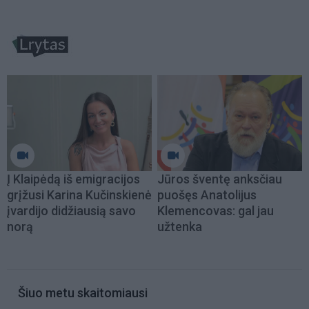
Į Klaipėdą iš emigracijos
Jūros šventę anksčiau
grįžusi Karina Kučinskienė
puošęs Anatolijus
įvardijo didžiausią savo
Klemencovas: gal jau
norą
užtenka
Šiuo metu skaitomiausi