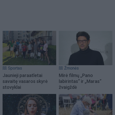
Sportas
Žmonės
Jaunieji paraatletai
Mirė filmų „Pano
savaitę vasaros skyrė
labirintas“ ir „Maras“
stovyklai
žvaigždė