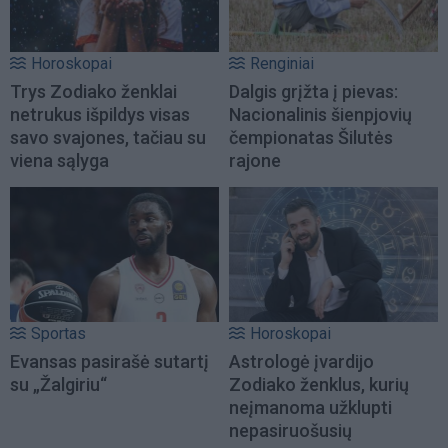
Horoskopai
Renginiai
Trys Zodiako ženklai
Dalgis grįžta į pievas:
netrukus išpildys visas
Nacionalinis šienpjovių
savo svajones, tačiau su
čempionatas Šilutės
viena sąlyga
rajone
Sportas
Horoskopai
Evansas pasirašė sutartį
Astrologė įvardijo
su „Žalgiriu“
Zodiako ženklus, kurių
neįmanoma užklupti
nepasiruošusių