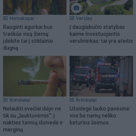
Horoskopai
Verslas
Rauginti agurkai bus
Į daugiabučio statybas
traškūs visą žiemą:
kaime investuojantis
įdėkite tai į stiklainio
verslininkas: tai yra ateitis
dugną
Kriminalai
Kriminalai
Nelaukti svečiai išėjo ne
Užsidegė lauko pavėsinė:
tik su „lauktuvėmis“: į
vos be namų neliko
nakties tamsą išsivedė ir
keturios šeimos
merginą